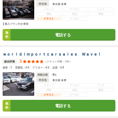
所在地
東京都 多摩
スタッフ
アフター
フェア
買取
保証
整備
クチコミ
クーポン
購入プラン付き車両
無
電話する
料
ｗｏｒｌｄｉｍｐｏｒｔｃａｒｓａｌｅｓ Ｗａｖｅ！
5
（クチコミ件数：
5
件）
総合評価
5
4.6
4.6
4.8
接客：
雰囲気：
アフター：
品質：
4
掲載台数
台
所在地
東京都 多摩
スタッフ
アフター
フェア
買取
保証
整備
クチコミ
クーポン
無
電話する
料