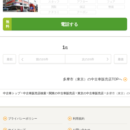
スタッフ
アフター
フェア
買取
保証
整備
クチコミ
クーポン
無
電話する
料
1
/1
最初
前の20件
次の20件
最後
多摩市（東京）の中古車販売店TOPへ
中古車トップ
中古車販売店検索
関東の中古車販売店
東京の中古車販売店
多摩市（東京）の
プライバシーポリシー
利用規約
サイトマップ
お問い合わせ