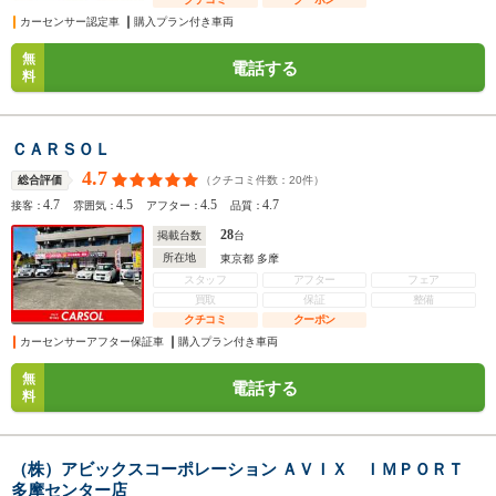
カーセンサー認定車
購入プラン付き車両
無
電話する
料
ＣＡＲＳＯＬ
4.7
（クチコミ件数：
20
件）
総合評価
4.7
4.5
4.5
4.7
接客：
雰囲気：
アフター：
品質：
28
掲載台数
台
所在地
東京都 多摩
スタッフ
アフター
フェア
買取
保証
整備
クチコミ
クーポン
カーセンサーアフター保証車
購入プラン付き車両
無
電話する
料
（株）アビックスコーポレーション ＡＶＩＸ ＩＭＰＯＲＴ
多摩センター店