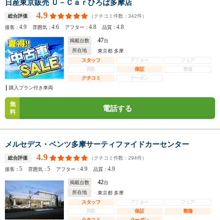
日産東京販売 Ｕ－Ｃａｒひろば多摩店
4.9
（クチコミ件数：
342
件）
総合評価
4.9
4.6
4.8
4.8
接客：
雰囲気：
アフター：
品質：
47
掲載台数
台
所在地
東京都 多摩
スタッフ
アフター
フェア
買取
保証
整備
クチコミ
クーポン
購入プラン付き車両
無
電話する
料
メルセデス・ベンツ多摩サーティファイドカーセンター
4.9
（クチコミ件数：
294
件）
総合評価
5
5
4.9
4.9
接客：
雰囲気：
アフター：
品質：
42
掲載台数
台
所在地
東京都 多摩
スタッフ
アフター
フェア
買取
保証
整備
クチコミ
クーポン