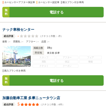
カーセンサーアフター保証車
カーセンサー認定車
購入プラン付き車両
無
電話する
料
ナック車検センター
-
（クチコミ件数：
-
件）
総合評価
-
-
-
-
接客：
雰囲気：
アフター：
品質：
19
掲載台数
台
所在地
東京都 多摩
スタッフ
アフター
フェア
買取
保証
整備
クチコミ
クーポン
購入プラン付き車両
無
電話する
料
加藤自動車工業 多摩ニュータウン店
5
（クチコミ件数：
4
件）
総合評価