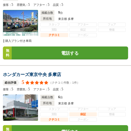
5
5
5
5
接客：
雰囲気：
アフター：
品質：
9
掲載台数
台
所在地
東京都 多摩
スタッフ
アフター
フェア
買取
保証
整備
クチコミ
クーポン
購入プラン付き車両
無
電話する
料
ホンダカーズ東京中央 多摩店
5
（クチコミ件数：
1
件）
総合評価
5
5
5
5
接客：
雰囲気：
アフター：
品質：
6
掲載台数
台
所在地
東京都 多摩
スタッフ
アフター
フェア
買取
保証
整備
クチコミ
クーポン
無