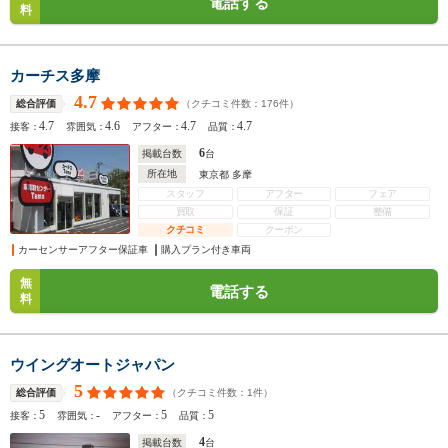
電話する
料
カーチス多摩
4.7
（クチコミ件数：
176
件）
総合評価
4.7
4.6
4.7
4.7
接客：
雰囲気：
アフター：
品質：
6
掲載台数
台
所在地
東京都 多摩
スタッフ
アフター
フェア
買取
保証
整備
クチコミ
クーポン
カーセンサーアフター保証車
購入プラン付き車両
無
電話する
料
ウイングオートジャパン
5
（クチコミ件数：
1
件）
総合評価
5
-
5
5
接客：
雰囲気：
アフター：
品質：
4
掲載台数
台