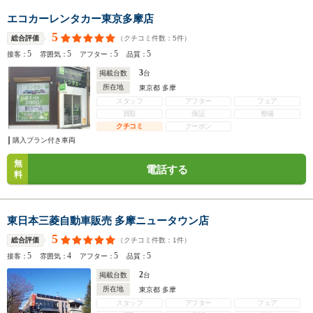
エコカーレンタカー東京多摩店
5
（クチコミ件数：
5
件）
総合評価
5
5
5
5
接客：
雰囲気：
アフター：
品質：
3
掲載台数
台
所在地
東京都 多摩
スタッフ
アフター
フェア
買取
保証
整備
クチコミ
クーポン
購入プラン付き車両
無
電話する
料
東日本三菱自動車販売 多摩ニュータウン店
5
（クチコミ件数：
1
件）
総合評価
5
4
5
5
接客：
雰囲気：
アフター：
品質：
2
掲載台数
台
所在地
東京都 多摩
スタッフ
アフター
フェア