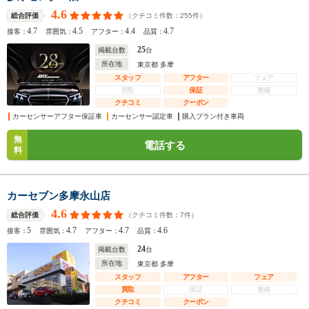
4.6
（クチコミ件数：
255
件）
総合評価
4.7
4.5
4.4
4.7
接客：
雰囲気：
アフター：
品質：
25
掲載台数
台
所在地
東京都 多摩
スタッフ
アフター
フェア
買取
保証
整備
クチコミ
クーポン
カーセンサーアフター保証車
カーセンサー認定車
購入プラン付き車両
無
電話する
料
カーセブン多摩永山店
4.6
（クチコミ件数：
7
件）
総合評価
5
4.7
4.7
4.6
接客：
雰囲気：
アフター：
品質：
24
掲載台数
台
所在地
東京都 多摩
スタッフ
アフター
フェア
買取
保証
整備
クチコミ
クーポン