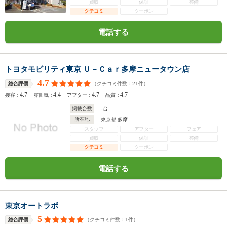
買取
保証
整備
クチコミ
クーポン
電話する
トヨタモビリティ東京 Ｕ－Ｃａｒ多摩ニュータウン店
4.7
（クチコミ件数：
21
件）
総合評価
4.7
4.4
4.7
4.7
接客：
雰囲気：
アフター：
品質：
-
掲載台数
台
所在地
東京都 多摩
スタッフ
アフター
フェア
買取
保証
整備
クチコミ
クーポン
電話する
東京オートラボ
5
（クチコミ件数：
1
件）
総合評価