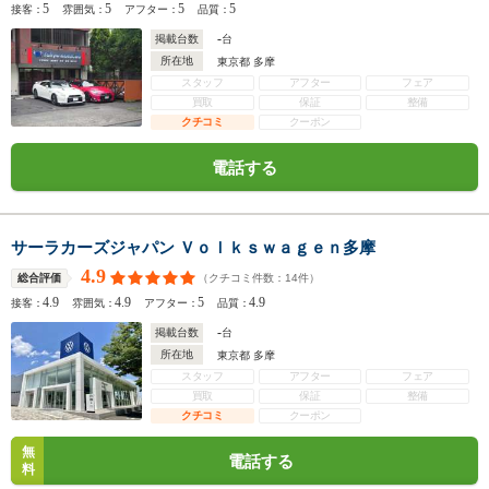
5
5
5
5
接客：
雰囲気：
アフター：
品質：
-
掲載台数
台
所在地
東京都 多摩
スタッフ
アフター
フェア
買取
保証
整備
クチコミ
クーポン
電話する
サーラカーズジャパン Ｖｏｌｋｓｗａｇｅｎ多摩
4.9
（クチコミ件数：
14
件）
総合評価
4.9
4.9
5
4.9
接客：
雰囲気：
アフター：
品質：
-
掲載台数
台
所在地
東京都 多摩
スタッフ
アフター
フェア
買取
保証
整備
クチコミ
クーポン
無
電話する
料