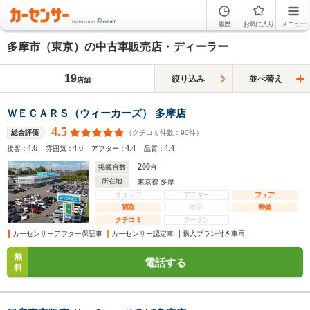
履歴
お気に入り
メニュー
多摩市（東京）の中古車販売店・ディーラー
19
絞り込み
並べ替え
店舗
ＷＥＣＡＲＳ（ウィーカーズ） 多摩店
4.5
（クチコミ件数：
90
件）
総合評価
4.6
4.6
4.4
4.4
接客：
雰囲気：
アフター：
品質：
200
掲載台数
台
所在地
東京都 多摩
スタッフ
アフター
フェア
買取
保証
整備
クチコミ
クーポン
カーセンサーアフター保証車
カーセンサー認定車
購入プラン付き車両
無
電話する
料