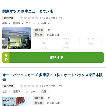
関東マツダ 多摩ニュータウン店
-
（クチコミ件数：
-
件）
総合評価
-
-
-
-
接客：
雰囲気：
アフター：
品質：
-
掲載台数
台
所在地
東京都 多摩
スタッフ
アフター
フェア
買取
保証
整備
クチコミ
クーポン
無
電話する
料
オートバックスカーズ 多摩店／（株）オートバックス東日本販
売
-
（クチコミ件数：
-
件）
総合評価
-
-
-
-
接客：
雰囲気：
アフター：
品質：
-
掲載台数
台
所在地
東京都 多摩