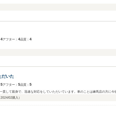
4
4
4
：
アフター：
品質：
ただいた
5
5
5
：
アフター：
品質：
一貫して親身で、迅速な対応をしていただいています。車のことは練馬店の方に今
（
2024/02
購入）