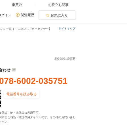
車買取
お役立ち記事
ログイン
閲覧履歴
お気に入り
サイトマップ
コミ一覧) | 中古車なら【カーセンサー】
2026/07/15更新
合わせ
078-6002-035751
電話番号を読み取る
ル回線、IP・光回線は利用不可。
関するご相談・確認専用ダイヤルです。その他のお問い合わ
ださい。