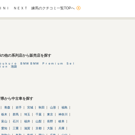
ＩＮＩ ＮＥＸＴ 練馬のクチコミ一覧TOPへ
都の他の系列店から販売店を探す
ｂｕｋｕｒｏ ＢＭＷ ＢＭＷ Ｐｒｅｍｉｕｍ Ｓｅｌ
ｉｏｎ 池袋
府県から中古車を探す
青森
岩手
宮城
秋田
山形
福島
栃木
群馬
埼玉
千葉
東京
神奈川
富山
石川
福井
山梨
長野
岐阜
愛知
三重
滋賀
京都
大阪
兵庫