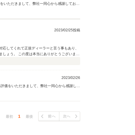
価をいただきまして、弊社一同心から感謝しており
します。
2023/02/25投稿
対応してくれて正規ディーラーと言う事もあり、
ましょう。 この度は本当にありがとうございまし
2023/02/26
い評価をいただきまして、弊社一同心から感謝して
でも安心して御購入頂ける様、これからも精一杯努
1
前へ
次へ
最初
最後