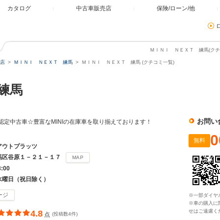
カタログ
中古車販売店
保険/ローン/他
ＭＩＮＩ ＮＥＸＴ 練馬(クチ
店
ＭＩＮＩ ＮＥＸＴ 練馬
ＭＩＮＩ ＮＥＸＴ 練馬 (クチコミ一覧)
 練馬
お問い
ー 認定中古車☆豊富なMINIの在庫車を取り揃えております！
0
無料
アウトプラッツ
馬区谷原１－２１－１７
MAP
8:00
水曜日（祝日除く）
ージ
※一部ダイヤ
※車の購入に
せはご遠慮く
4.8
点
(投稿数4件)