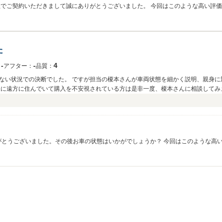
社でご契約いただきまして誠にありがとうございました。 今回はこのような高い評
良かったと思って頂ける様、精一杯努めて参ります。 今後とも、どうぞ宜しくお願い致
た
‐
‐
4
：
アフター：
品質：
ない状況での決断でした。 ですが担当の榎本さんが車両状態を細かく説明、親身に
様に遠方に住んでいて購入を不安視されている方は是非一度、榎本さんに相談してみ
りがとうございました。その後お車の状態はいかがでしょうか？ 今回はこのような高
入で不安に思われている方がたくさんいらっしゃると思います。 そんな方々にも少し
致します。