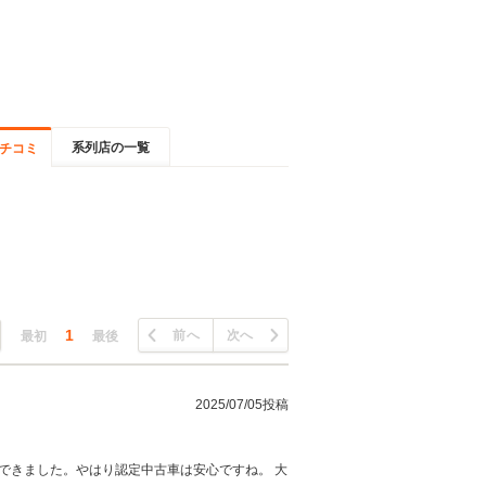
系列店の一覧
チコミ
1
前へ
次へ
最初
最後
2025/07/05投稿
せできました。やはり認定中古車は安心ですね。 大