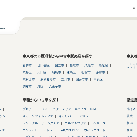
Ｍ
東京都の市区町村から中古車販売店を探す
東京
Ｉｋｅ
青梅市
世田谷区
国立市
狛江市
清瀬市
新宿区
ｅｃｔ
渋谷区
大田区
昭島市
練馬区
羽村市
多摩市
東村山市
あきる野市
立川市
国分寺市
中央区
調布市
港区
八王子市
車種から中古車を探す
都道
ル
プロナード
S3
スクーデリア・スパイダー16M
北海道
ゲン
ギャランフォルティス
キャリバー
ガリューII
茨城
ランドクルーザーシグナス
ゴルフカブリオ
5シリーズ
新潟
メオ
コンテッサ
アトレー
eKクロスEV
ウイングロード
静岡