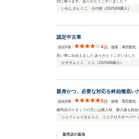
切に乗ります。ありがとうございました！
いわしさん
ミニ その他（
2025/06
購入）
認定中古車
4
点
4
接客：
雰囲気
総合評価
良い車に出会えました ありがとうございました
かずさん
ミニ ミニ（
2025/06
購入）
親身かつ、必要な対応を終始徹底い
5
点
5
接客：
雰囲気
総合評価
練馬店のスタッフの方には購入前、購入後も終始
シェイシェイさん
ミニ ミニクロスオーバー
販売店の返信