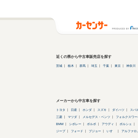
近くの県から中古車販売店を探す
茨城
栃木
群馬
埼玉
千葉
東京
神奈川
メーカーから中古車を探す
トヨタ
日産
ホンダ
スズキ
ダイハツ
スバ
三菱
マツダ
メルセデス・ベンツ
フォルクスワー
BMW
シボレー
ボルボ
アウディ
ポルシェ
ジープ
フォード
プジョー
いすゞ
アルファロ