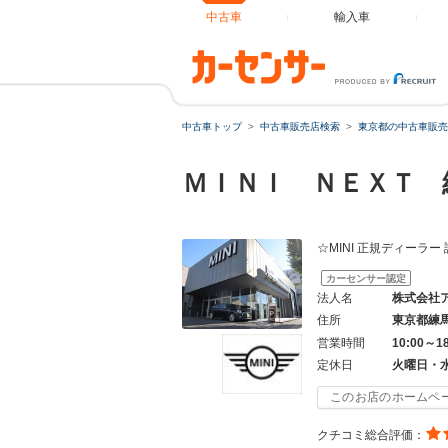
中古車
輸入車
中古車トップ
中古車販売店検索
東京都の中古車販売
ＭＩＮＩ ＮＥＸＴ
☆MINI 正規ディーラ
カーセンサー認定
法人名
株式会社
住所
東京都練
営業時間
10:00～1
定休日
火曜日・
このお店のホームペ
クチコミ総合評価：