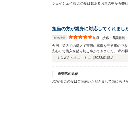
シェイシェイ様 この度は数あるお車の中から弊
ます。 今後とも弊社でご購入をして頂いて
担当の方が親身に対応してくれまし
5
点
5
接客：
雰囲気
総合評価
今回、遠方での購入で実際に車両を見る事のでき
安心して購入を踏み切る事ができました。 私の
た。
ＪＣＷさん
ミニ ミニ（
2023/01
購入）
販売店の返信
JCW様 この度はご契約いただきまして誠にあ
おります。 JCW様のようにご遠方からのご購
めて参ります。 今後とも、どうぞ宜しくお願い