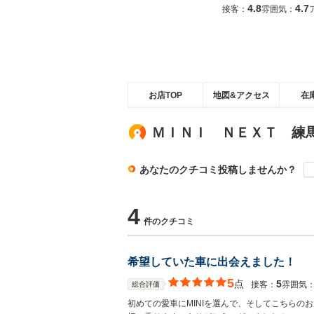
4.8
4.7
接客：
雰囲気：
お店TOP
地図&アクセス
在
ＭＩＮＩ ＮＥＸＴ 練
あなたのクチコミ投稿しませんか？
4
件のクチコミ
希望していた車に出会えました！
5
点
5
接客：
雰囲気
総合評価
初めての愛車にMINIを選んで、そしてこちらの