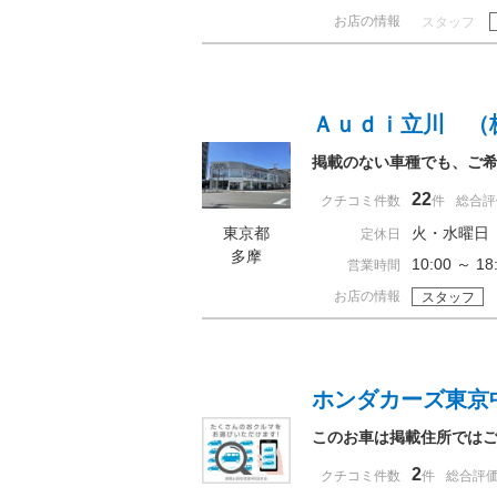
お店の情報
スタッフ
Ａｕｄｉ立川 （
掲載のない車種でも、ご
22
クチコミ件数
件
総合評
東京都
火・水曜日
定休日
多摩
10:00 ～ 
営業時間
お店の情報
スタッフ
ホンダカーズ東京
このお車は掲載住所では
2
クチコミ件数
件
総合評