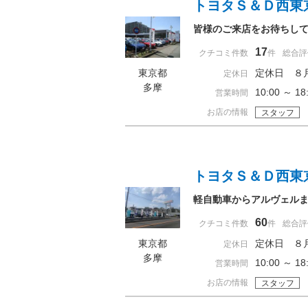
トヨタＳ＆Ｄ西東
皆様のご来店をお待ちし
17
クチコミ件数
件
総合評
東京都
定休日 ８
定休日
多摩
10:00 ～ 
営業時間
お店の情報
スタッフ
トヨタＳ＆Ｄ西東
軽自動車からアルヴェルま
60
クチコミ件数
件
総合評
東京都
定休日 ８
定休日
多摩
10:00 ～ 
営業時間
お店の情報
スタッフ