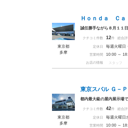
Ｈｏｎｄａ Ｃａ
誠任勝手ながら８月１１
12
クチコミ件数
件
総合評
東京都
毎週火曜日
定休日
多摩
10:00 ～ 
営業時間
お店の情報
スタッフ
東京スバル Ｇ－
都内最大級の屋内展示場
42
クチコミ件数
件
総合評
東京都
毎週火曜日
定休日
多摩
10:00 ～ 
営業時間