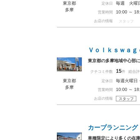
東京都
毎週 火曜
定休日
多摩
10:00 ～ 
営業時間
お店の情報
スタッフ
Ｖｏｌｋｓｗａｇ
東京都の多摩地域中心部に位
15
クチコミ件数
件
総合評
東京都
毎週火曜日
定休日
多摩
10:00 ～ 
営業時間
お店の情報
スタッフ
カープランニング
車種限定により多くの在