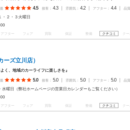
4.5
4.3
|
4.2
|
4.4
|
価
接客：
雰囲気：
アフター：
品
１・２・３火曜日
18:00
アフター
フェア
買取
保証
整備
クチコミ
クー
カーズ立川店）
好よく、地域のカーライフに楽しさを』
5.0
5.0
|
5.0
|
5.0
|
価
接客：
雰囲気：
アフター：
品
・水曜日（弊社ホームページの営業日カレンダーもご覧ください）
19:00
アフター
フェア
買取
保証
整備
クチコミ
クー