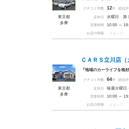
12
クチコミ件数
件
総合評
東京都
水曜日 第
定休日
多摩
10:00 ～ 
営業時間
お店の情報
スタッフ
ＣＡＲＳ立川店（
『地域のカーライフを格
64
クチコミ件数
件
総合評
東京都
毎週火曜日
定休日
多摩
10:00 ～ 
営業時間
お店の情報
スタッフ