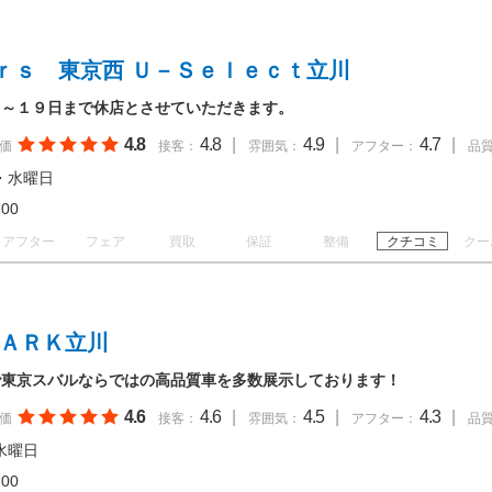
ｒｓ 東京西 Ｕ－Ｓｅｌｅｃｔ立川
日～１９日まで休店とさせていただきます。
4.8
4.8
|
4.9
|
4.7
|
価
接客：
雰囲気：
アフター：
品
・水曜日
18:00
アフター
フェア
買取
保証
整備
クチコミ
クー
ＰＡＲＫ立川
で東京スバルならではの高品質車を多数展示しております！
4.6
4.6
|
4.5
|
4.3
|
価
接客：
雰囲気：
アフター：
品
水曜日
18:00