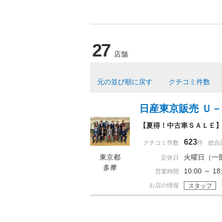
27
店舗
元の並び順に戻す
クチコミ件数
日産東京販売 Ｕ
【夏得！中古車ＳＡＬＥ
623
クチコミ件数
件
総合
東京都
火曜日（一
定休日
多摩
10:00 ～ 
営業時間
お店の情報
スタッフ