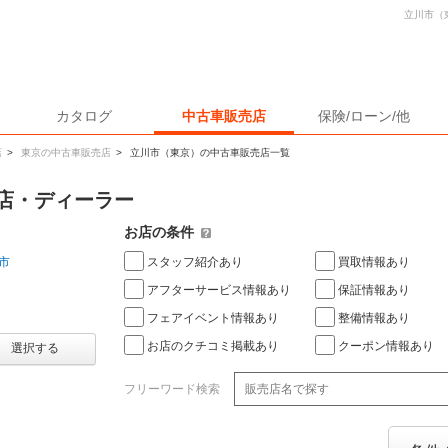
立川市（
カタログ
中古車販売店
保険/ローン/他
店
>
東京の中古車販売店
>
立川市（東京）の中古車販売店一覧
店・ディーラー
お店の条件
スタッフ紹介あり
買取情報あり
市
アフターサービス情報あり
保証情報あり
フェアイベント情報あり
整備情報あり
お店のクチコミ掲載あり
クーポン情報あり
選択する
フリーワード検索