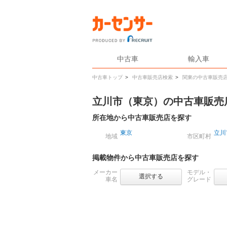
中古車
輸入車
中古車トップ
>
中古車販売店検索
>
関東の中古車販売
立川市（東京）の中古車販売
所在地から中古車販売店を探す
東京
立川
地域
市区町村
掲載物件から中古車販売店を探す
メーカー
モデル・
選択する
車名
グレード