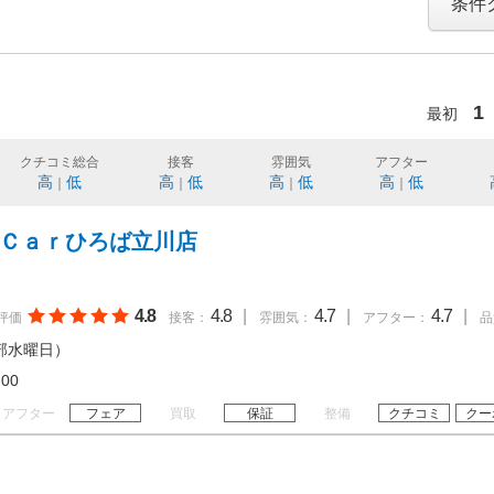
条件
1
最初
クチコミ総合
接客
雰囲気
アフター
高
低
高
低
高
低
高
低
｜
｜
｜
｜
－Ｃａｒひろば立川店
】
4.8
4.8
|
4.7
|
4.7
|
評価
接客：
雰囲気：
アフター：
品
部水曜日）
18:00
アフター
フェア
買取
保証
整備
クチコミ
クー