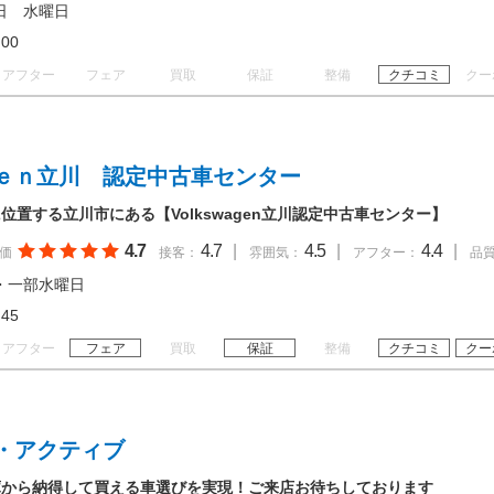
日 水曜日
18:00
アフター
フェア
買取
保証
整備
クチコミ
クー
ｅｎ立川 認定中古車センター
置する立川市にある【Volkswagen立川認定中古車センター】
4.7
4.7
|
4.5
|
4.4
|
価
接客：
雰囲気：
アフター：
品
・一部水曜日
18:45
アフター
フェア
買取
保証
整備
クチコミ
クー
・アクティブ
庫から納得して買える車選びを実現！ご来店お待ちしております