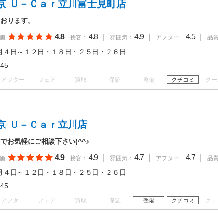
京 Ｕ－Ｃａｒ立川富士見町店
ております。
4.8
4.8
|
4.9
|
4.5
|
価
接客：
雰囲気：
アフター：
品
月４日～１２日・１８日・２５日・２６日
18:45
アフター
フェア
買取
保証
整備
クチコミ
クー
京 Ｕ－Ｃａｒ立川店
でお気軽にご相談下さい(^^♪
4.9
4.9
|
4.7
|
4.7
|
価
接客：
雰囲気：
アフター：
品
月４日～１２日・１８日・２５日・２６日
18:45
アフター
フェア
買取
保証
整備
クチコミ
クー