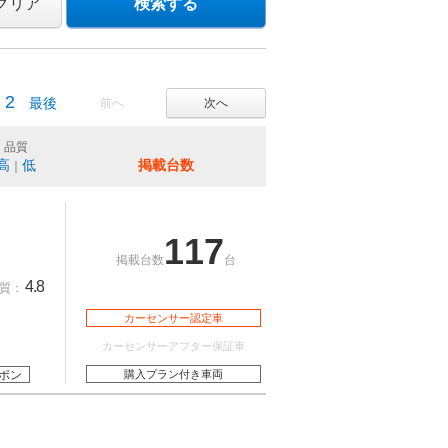
クリア
検索する
2
最後
前へ
次へ
品質
高
低
掲載台数
｜
117
掲載台数
台
4.8
質：
カーセンサー認定車
カーセンサーアフター保証車
ポン
購入プラン付き車両