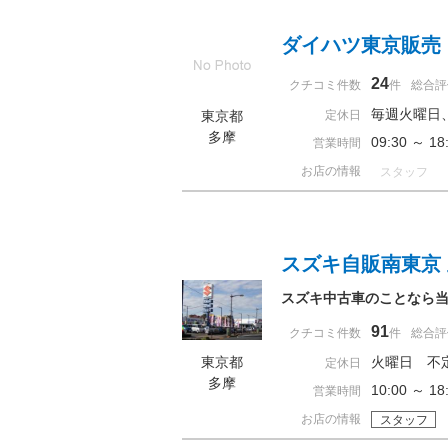
ダイハツ東京販売
24
クチコミ件数
件
総合評
毎週火曜日
東京都
定休日
多摩
09:30 ～ 
営業時間
お店の情報
スタッフ
スズキ自販南東京
スズキ中古車のことなら
91
クチコミ件数
件
総合評
東京都
火曜日 不
定休日
多摩
10:00 ～ 
営業時間
お店の情報
スタッフ