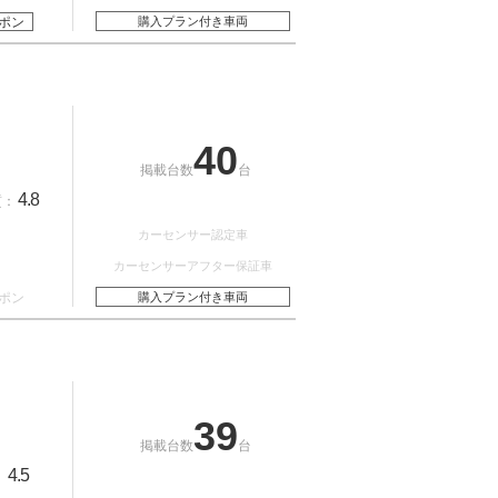
ポン
購入プラン付き車両
40
掲載台数
台
4.8
質：
カーセンサー認定車
カーセンサーアフター保証車
ポン
購入プラン付き車両
39
掲載台数
台
4.5
：