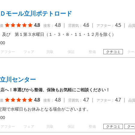
 Ｄモール立川ポテトロード
4.8
4.8
|
4.6
|
4.5
|
価
接客：
雰囲気：
アフター：
品
、及び 第１第３水曜日（１・３・８・１１・１２月を除く）
18:00
アフター
フェア
買取
保証
整備
クチコミ
クー
 立川センター
当店へ！車選びから整備、保険もお気軽にご相談ください！
4.8
4.8
|
4.7
|
4.7
|
価
接客：
雰囲気：
アフター：
品
定期で水曜日もお休みとなる場合がございます。
18:00
アフター
フェア
買取
保証
整備
クチコミ
クー