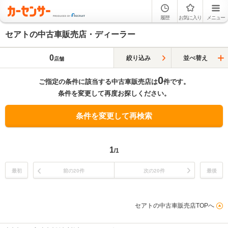
履歴
お気に入り
メニュー
セアトの中古車販売店・ディーラー
0
絞り込み
並べ替え
店舗
0
ご指定の条件に該当する中古車販売店は
件です。
条件を変更して再度お探しください。
条件を変更して再検索
1
/1
最初
前の20件
次の20件
最後
セアトの中古車販売店TOPへ