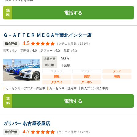
無
電話する
料
Ｇ－ＡＦＴＥＲ ＭＥＧＡ千葉北インター店
4.5
（クチコミ件数：
171
件）
総合評価
4.5
4.6
4.5
4.5
接客：
雰囲気：
アフター：
品質：
588
掲載台数
台
所在地
千葉県
スタッフ
アフター
フェア
買取
保証
整備
クチコミ
クーポン
カーセンサーアフター保証車
カーセンサー認定車
購入プラン付き車両
無
電話する
料
ガリバー 名古屋茶屋店
4.7
（クチコミ件数：
176
件）
総合評価