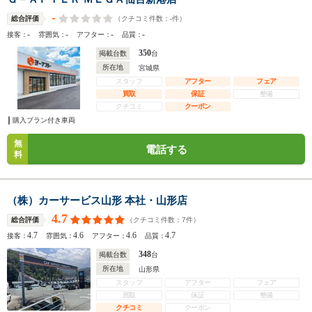
-
（クチコミ件数：
-
件）
総合評価
-
-
-
-
接客：
雰囲気：
アフター：
品質：
350
掲載台数
台
所在地
宮城県
スタッフ
アフター
フェア
買取
保証
整備
クチコミ
クーポン
購入プラン付き車両
無
電話する
料
（株）カーサービス山形 本社・山形店
4.7
（クチコミ件数：
7
件）
総合評価
4.7
4.6
4.6
4.7
接客：
雰囲気：
アフター：
品質：
348
掲載台数
台
所在地
山形県
スタッフ
アフター
フェア
買取
保証
整備
クチコミ
クーポン