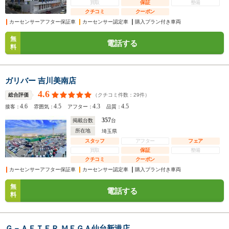
買取
保証
整備
クチコミ
クーポン
カーセンサーアフター保証車
カーセンサー認定車
購入プラン付き車両
無
電話する
料
ガリバー 吉川美南店
4.6
（クチコミ件数：
29
件）
総合評価
4.6
4.5
4.3
4.5
接客：
雰囲気：
アフター：
品質：
357
掲載台数
台
所在地
埼玉県
スタッフ
アフター
フェア
買取
保証
整備
クチコミ
クーポン
カーセンサーアフター保証車
カーセンサー認定車
購入プラン付き車両
無
電話する
料
Ｇ－ＡＦＴＥＲ ＭＥＧＡ仙台新港店