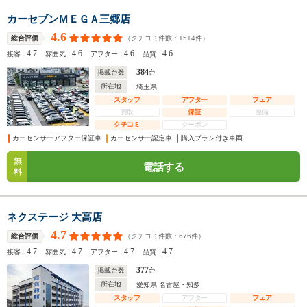
カーセブンＭＥＧＡ三郷店
4.6
（クチコミ件数：
1514
件）
総合評価
4.7
4.6
4.6
4.6
接客：
雰囲気：
アフター：
品質：
384
掲載台数
台
所在地
埼玉県
スタッフ
アフター
フェア
買取
保証
整備
クチコミ
クーポン
カーセンサーアフター保証車
カーセンサー認定車
購入プラン付き車両
無
電話する
料
ネクステージ 大高店
4.7
（クチコミ件数：
676
件）
総合評価
4.7
4.7
4.7
4.7
接客：
雰囲気：
アフター：
品質：
377
掲載台数
台
所在地
愛知県 名古屋・知多
スタッフ
アフター
フェア