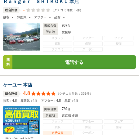
Ｒａｎｇｅｒ ＳＨＩＫＯＫＵ 本店
-
（クチコミ件数：
-
件）
総合評価
-
-
-
-
接客：
雰囲気：
アフター：
品質：
957
掲載台数
台
所在地
愛媛県
スタッフ
アフター
フェア
買取
保証
整備
クチコミ
クーポン
無
電話する
料
ケーユー 本店
4.8
（クチコミ件数：
351
件）
総合評価
4.8
4.8
4.8
4.8
接客：
雰囲気：
アフター：
品質：
739
掲載台数
台
所在地
東京都 多摩
スタッフ
アフター
フェア
買取
保証
整備
クチコミ
クーポン
購入プラン付き車両