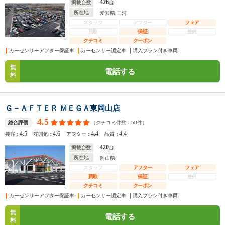
426
掲載台数
台
所在地
愛知県 三河
スタッフ
アフター
フェア
買取
保証
整備
クチコミ
クーポン
カーセンサーアフター保証車
カーセンサー認定車
購入プラン付き車両
無
電話する
料
Ｇ－ＡＦＴＥＲ ＭＥＧＡ東岡山店
4.5
（クチコミ件数：
50
件）
総合評価
4.5
4.6
4.4
4.4
接客：
雰囲気：
アフター：
品質：
420
掲載台数
台
所在地
岡山県
スタッフ
アフター
フェア
買取
保証
整備
クチコミ
クーポン
カーセンサーアフター保証車
カーセンサー認定車
購入プラン付き車両
無
電話する
料