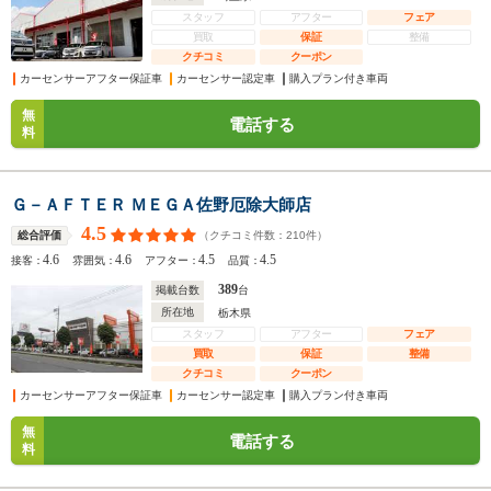
スタッフ
アフター
フェア
買取
保証
整備
クチコミ
クーポン
カーセンサーアフター保証車
カーセンサー認定車
購入プラン付き車両
無
電話する
料
Ｇ－ＡＦＴＥＲ ＭＥＧＡ佐野厄除大師店
4.5
（クチコミ件数：
210
件）
総合評価
4.6
4.6
4.5
4.5
接客：
雰囲気：
アフター：
品質：
389
掲載台数
台
所在地
栃木県
スタッフ
アフター
フェア
買取
保証
整備
クチコミ
クーポン
カーセンサーアフター保証車
カーセンサー認定車
購入プラン付き車両
無
電話する
料