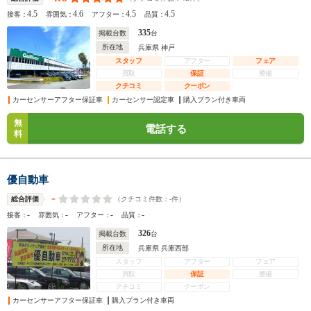
4.5
4.6
4.5
4.5
接客：
雰囲気：
アフター：
品質：
335
掲載台数
台
所在地
兵庫県 神戸
スタッフ
アフター
フェア
買取
保証
整備
クチコミ
クーポン
カーセンサーアフター保証車
カーセンサー認定車
購入プラン付き車両
無
電話する
料
優自動車
-
（クチコミ件数：
-
件）
総合評価
-
-
-
-
接客：
雰囲気：
アフター：
品質：
326
掲載台数
台
所在地
兵庫県 兵庫西部
スタッフ
アフター
フェア
買取
保証
整備
クチコミ
クーポン
カーセンサーアフター保証車
購入プラン付き車両