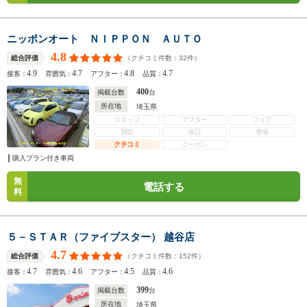
ニッポンオート ＮＩＰＰＯＮ ＡＵＴＯ
4.8
（クチコミ件数：
32
件）
総合評価
4.9
4.7
4.8
4.7
接客：
雰囲気：
アフター：
品質：
400
掲載台数
台
所在地
埼玉県
スタッフ
アフター
フェア
買取
保証
整備
クチコミ
クーポン
購入プラン付き車両
無
電話する
料
５－ＳＴＡＲ（ファイブスター） 越谷店
4.7
（クチコミ件数：
152
件）
総合評価
4.7
4.6
4.5
4.6
接客：
雰囲気：
アフター：
品質：
399
掲載台数
台
所在地
埼玉県