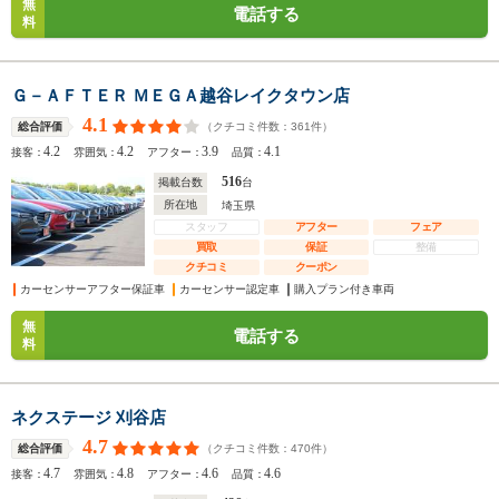
無
電話する
料
Ｇ－ＡＦＴＥＲ ＭＥＧＡ越谷レイクタウン店
4.1
（クチコミ件数：
361
件）
総合評価
4.2
4.2
3.9
4.1
接客：
雰囲気：
アフター：
品質：
516
掲載台数
台
所在地
埼玉県
スタッフ
アフター
フェア
買取
保証
整備
クチコミ
クーポン
カーセンサーアフター保証車
カーセンサー認定車
購入プラン付き車両
無
電話する
料
ネクステージ 刈谷店
4.7
（クチコミ件数：
470
件）
総合評価
4.7
4.8
4.6
4.6
接客：
雰囲気：
アフター：
品質：