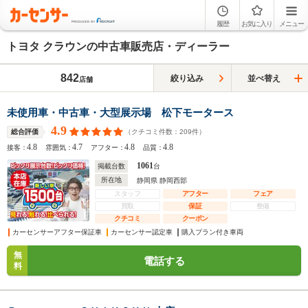
履歴
お気に入り
メニュー
トヨタ クラウンの中古車販売店・ディーラー
842
絞り込み
並べ替え
店舗
未使用車・中古車・大型展示場 松下モータース
4.9
（クチコミ件数：
209
件）
総合評価
4.8
4.7
4.8
4.8
接客：
雰囲気：
アフター：
品質：
1061
掲載台数
台
所在地
静岡県 静岡西部
スタッフ
アフター
フェア
買取
保証
整備
クチコミ
クーポン
カーセンサーアフター保証車
カーセンサー認定車
購入プラン付き車両
無
電話する
料