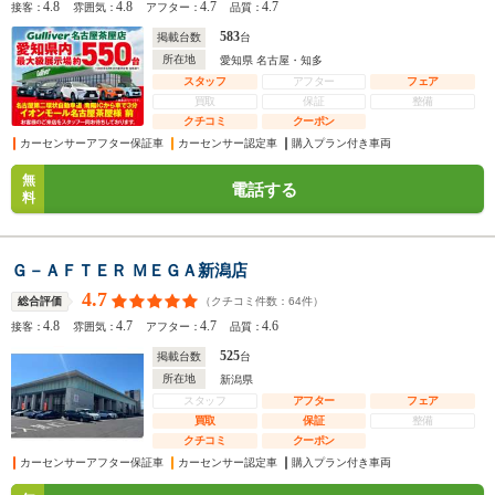
4.8
4.8
4.7
4.7
接客：
雰囲気：
アフター：
品質：
583
掲載台数
台
所在地
愛知県 名古屋・知多
スタッフ
アフター
フェア
買取
保証
整備
クチコミ
クーポン
カーセンサーアフター保証車
カーセンサー認定車
購入プラン付き車両
無
電話する
料
Ｇ－ＡＦＴＥＲ ＭＥＧＡ新潟店
4.7
（クチコミ件数：
64
件）
総合評価
4.8
4.7
4.7
4.6
接客：
雰囲気：
アフター：
品質：
525
掲載台数
台
所在地
新潟県
スタッフ
アフター
フェア
買取
保証
整備
クチコミ
クーポン
カーセンサーアフター保証車
カーセンサー認定車
購入プラン付き車両