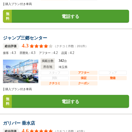
購入プラン付き車両
無
電話する
料
ジャンプ三郷センター
4.3
（クチコミ件数：
201
件）
総合評価
4.3
4.3
4.2
4.2
接客：
雰囲気：
アフター：
品質：
342
掲載台数
台
所在地
埼玉県
スタッフ
アフター
フェア
買取
保証
整備
クチコミ
クーポン
購入プラン付き車両
無
電話する
料
ガリバー 垂水店
4.6
（クチコミ件数：
42
件）
総合評価