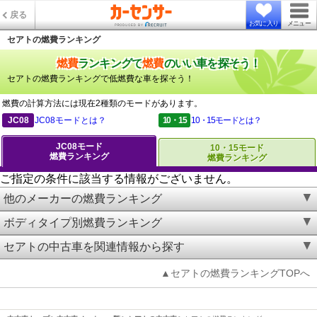
戻る
お気に入り
メニュー
セアトの燃費ランキング
燃費
ランキングで
燃費
のいい車を探そう！
セアトの燃費ランキングで低燃費な車を探そう！
燃費の計算方法には現在2種類のモードがあります。
JC08
JC08モードとは？
10・15
10・15モードとは？
JC08モード
10・15モード
燃費ランキング
燃費ランキング
ご指定の条件に該当する情報がございません。
他のメーカーの燃費ランキング
ボディタイプ別燃費ランキング
セアトの中古車を関連情報から探す
▲セアトの燃費ランキングTOPへ