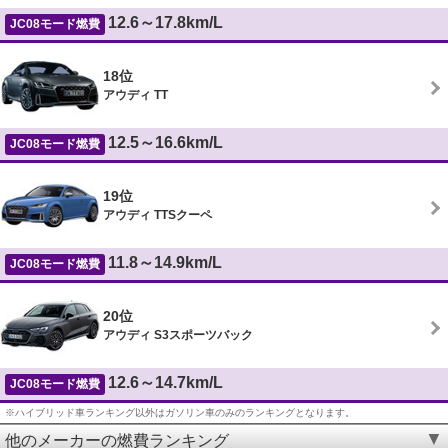
12.6～17.8km/L
JC08モード燃費
18位
アウディ TT
12.5～16.6km/L
JC08モード燃費
19位
アウディ TTSクーペ
11.8～14.9km/L
JC08モード燃費
20位
アウディ S3スポーツバック
12.6～14.7km/L
JC08モード燃費
※ハイブリッド車ランキング以外はガソリン車のみのランキングとなります。
他のメーカーの燃費ランキング