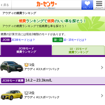
戻る
お気に入り
メニュー
アウディの燃費ランキング
燃費
ランキングで
燃費
のいい車を探そう！
アウディの燃費ランキングで低燃費な車を探そう！
燃費の計算方法には現在2種類のモードがあります。
JC08
JC08モードとは？
10・15
10・15モードとは？
JC08モード
10・15モード
燃費ランキング
燃費ランキング
1位
アウディ A3スポーツバック
14.2～23.3km/L
JC08モード燃費
2位
アウディ A1スポーツバック