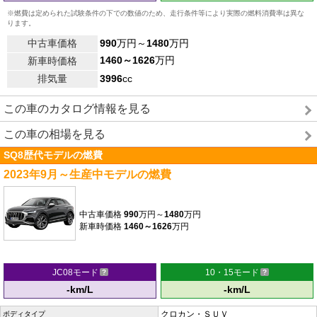
※燃費は定められた試験条件の下での数値のため、走行条件等により実際の燃料消費率は異な
ります。
中古車価格
990
万円～
1480
万円
1460～1626
万円
新車時価格
排気量
3996
cc
この車のカタログ情報を見る
この車の相場を見る
SQ8歴代モデルの燃費
2023年9月～生産中モデルの燃費
中古車価格
990
万円～
1480
万円
新車時価格
1460～1626
万円
JC08モード
10・15モード
-km/L
-km/L
クロカン・ＳＵＶ
ボディタイプ