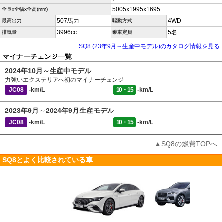
5005x1995x1695
全長x全幅x全高(mm)
507馬力
4WD
最高出力
駆動方式
3996cc
5名
排気量
乗車定員
SQ8 (23年9月～生産中モデル)のカタログ情報を見る
マイナーチェンジ一覧
2024年10月～生産中モデル
力強いエクステリアへ初のマイナーチェンジ
JC08
-km/L
10・15
-km/L
2023年9月～2024年9月生産モデル
JC08
-km/L
10・15
-km/L
▲SQ8の燃費TOPへ
SQ8とよく比較されている車