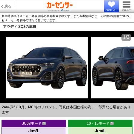
戻る
お気に入り
メニュー
新車時価格はメーカー発表当時の車両本体価格です。また基本情報など、その他の項目について
もメーカー発表時の情報に基いています。
アウディ SQ8の燃費
1/3
24年(R6)10月、MC時のフロント。写真は本国仕様の為、一部異なる場合があり
ます
JC08モード
10・15モード
-km/L
-km/L