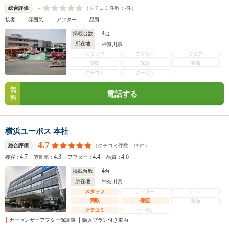
-
（クチコミ件数：
-
件）
総合評価
-
-
-
-
接客：
雰囲気：
アフター：
品質：
4
掲載台数
台
所在地
神奈川県
スタッフ
アフター
フェア
買取
保証
整備
クチコミ
クーポン
無
電話する
料
横浜ユーポス 本社
4.7
（クチコミ件数：
19
件）
総合評価
4.7
4.3
4.4
4.6
接客：
雰囲気：
アフター：
品質：
4
掲載台数
台
所在地
神奈川県
スタッフ
アフター
フェア
買取
保証
整備
クチコミ
クーポン
カーセンサーアフター保証車
購入プラン付き車両