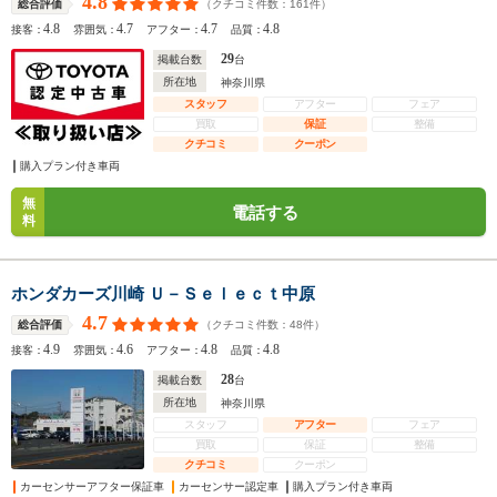
4.8
（クチコミ件数：
161
件）
総合評価
4.8
4.7
4.7
4.8
接客：
雰囲気：
アフター：
品質：
29
掲載台数
台
所在地
神奈川県
スタッフ
アフター
フェア
買取
保証
整備
クチコミ
クーポン
購入プラン付き車両
無
電話する
料
ホンダカーズ川崎 Ｕ－Ｓｅｌｅｃｔ中原
4.7
（クチコミ件数：
48
件）
総合評価
4.9
4.6
4.8
4.8
接客：
雰囲気：
アフター：
品質：
28
掲載台数
台
所在地
神奈川県
スタッフ
アフター
フェア
買取
保証
整備
クチコミ
クーポン
カーセンサーアフター保証車
カーセンサー認定車
購入プラン付き車両