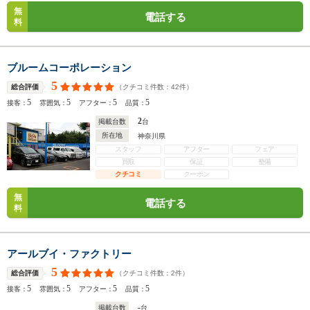
無
電話する
料
ブルームコーポレーション
5
（クチコミ件数：
42
件）
総合評価
5
5
5
5
接客：
雰囲気：
アフター：
品質：
2
掲載台数
台
所在地
神奈川県
スタッフ
アフター
フェア
買取
保証
整備
クチコミ
クーポン
無
電話する
料
アールブイ・ファクトリー
5
（クチコミ件数：
2
件）
総合評価
5
5
5
5
接客：
雰囲気：
アフター：
品質：
-
掲載台数
台