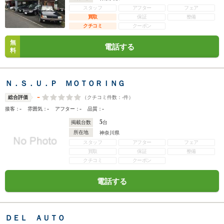
スタッフ
アフター
フェア
買取
保証
整備
クチコミ
クーポン
無
電話する
料
Ｎ．Ｓ．Ｕ．Ｐ ＭＯＴＯＲＩＮＧ
-
（クチコミ件数：
-
件）
総合評価
-
-
-
-
接客：
雰囲気：
アフター：
品質：
5
掲載台数
台
所在地
神奈川県
スタッフ
アフター
フェア
買取
保証
整備
クチコミ
クーポン
電話する
ＤＥＬ ＡＵＴＯ