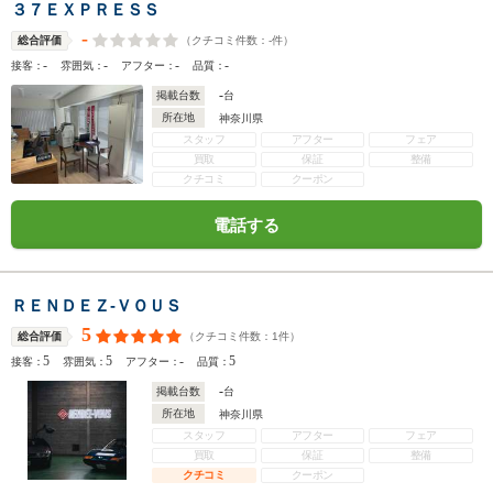
３７ＥＸＰＲＥＳＳ
-
（クチコミ件数：
-
件）
総合評価
-
-
-
-
接客：
雰囲気：
アフター：
品質：
-
掲載台数
台
所在地
神奈川県
スタッフ
アフター
フェア
買取
保証
整備
クチコミ
クーポン
電話する
ＲＥＮＤＥＺ‐ＶＯＵＳ
5
（クチコミ件数：
1
件）
総合評価
5
5
-
5
接客：
雰囲気：
アフター：
品質：
-
掲載台数
台
所在地
神奈川県
スタッフ
アフター
フェア
買取
保証
整備
クチコミ
クーポン