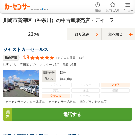
履歴
お気に入り
メニュー
川崎市高津区（神奈川）の中古車販売店・ディーラー
23
絞り込み
並べ替え
店舗
ジャストカーセールス
4.9
（クチコミ件数：
51
件）
総合評価
4.8
4.7
4.7
4.8
接客：
雰囲気：
アフター：
品質：
80
掲載台数
台
所在地
神奈川県
スタッフ
アフター
フェア
買取
保証
整備
クチコミ
クーポン
カーセンサーアフター保証車
カーセンサー認定車
購入プラン付き車両
無
電話する
料