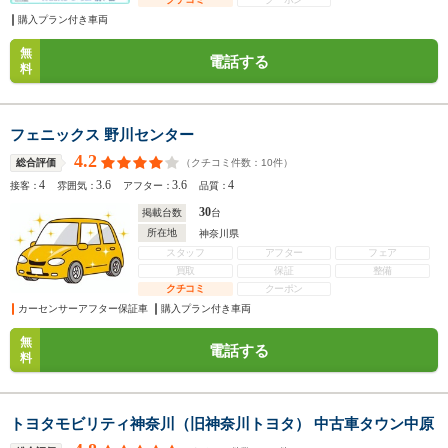
購入プラン付き車両
無
電話する
料
フェニックス 野川センター
4.2
（クチコミ件数：
10
件）
総合評価
4
3.6
3.6
4
接客：
雰囲気：
アフター：
品質：
30
掲載台数
台
所在地
神奈川県
スタッフ
アフター
フェア
買取
保証
整備
クチコミ
クーポン
カーセンサーアフター保証車
購入プラン付き車両
無
電話する
料
トヨタモビリティ神奈川（旧神奈川トヨタ） 中古車タウン中原