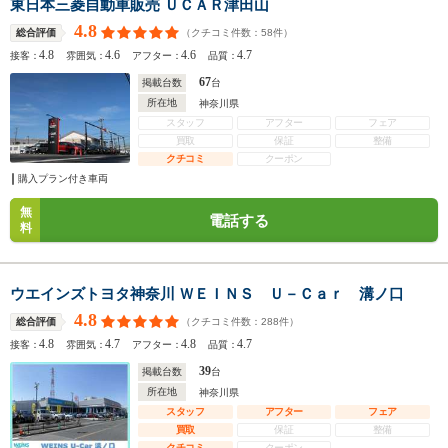
東日本三菱自動車販売 ＵＣＡＲ津田山
4.8
（クチコミ件数：
58
件）
総合評価
4.8
4.6
4.6
4.7
接客：
雰囲気：
アフター：
品質：
67
掲載台数
台
所在地
神奈川県
スタッフ
アフター
フェア
買取
保証
整備
クチコミ
クーポン
購入プラン付き車両
無
電話する
料
ウエインズトヨタ神奈川 ＷＥＩＮＳ Ｕ－Ｃａｒ 溝ノ口
4.8
（クチコミ件数：
288
件）
総合評価
4.8
4.7
4.8
4.7
接客：
雰囲気：
アフター：
品質：
39
掲載台数
台
所在地
神奈川県
スタッフ
アフター
フェア
買取
保証
整備
クチコミ
クーポン