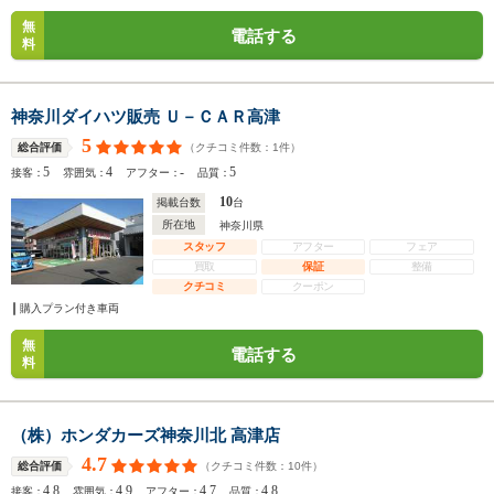
無
電話する
料
神奈川ダイハツ販売 Ｕ－ＣＡＲ高津
5
（クチコミ件数：
1
件）
総合評価
5
4
-
5
接客：
雰囲気：
アフター：
品質：
10
掲載台数
台
所在地
神奈川県
スタッフ
アフター
フェア
買取
保証
整備
クチコミ
クーポン
購入プラン付き車両
無
電話する
料
（株）ホンダカーズ神奈川北 高津店
4.7
（クチコミ件数：
10
件）
総合評価
4.8
4.9
4.7
4.8
接客：
雰囲気：
アフター：
品質：