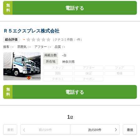
無
電話する
料
Ｒ５エクスプレス株式会社
-
（クチコミ件数：
-
件）
総合評価
-
-
-
-
接客：
雰囲気：
アフター：
品質：
-
掲載台数
台
所在地
神奈川県
スタッフ
アフター
フェア
買取
保証
整備
クチコミ
クーポン
無
電話する
料
1
/2
最初
前の20件
次の20件
最後