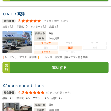
ＯＮＩＸ高津
5
（クチコミ件数：
12
件）
総合評価
4.9
5
4.9
5
接客：
雰囲気：
アフター：
品質：
6
掲載台数
台
所在地
神奈川県
スタッフ
アフター
フェア
買取
保証
整備
クチコミ
クーポン
カーセンサーアフター保証車
カーセンサー認定車
購入プラン付き車両
無
電話する
料
Ｃ’ｃｏｎｎｅｃｔｉｏｎ
4.9
（クチコミ件数：
26
件）
総合評価
4.8
4.5
4.5
4.7
接客：
雰囲気：
アフター：
品質：
5
掲載台数
台
所在地
神奈川県