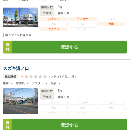
9
掲載台数
台
所在地
神奈川県
スタッフ
アフター
フェア
買取
保証
整備
クチコミ
クーポン
購入プラン付き車両
無
電話する
料
スズキ溝ノ口
-
（クチコミ件数：
-
件）
総合評価
-
-
-
-
接客：
雰囲気：
アフター：
品質：
6
掲載台数
台
所在地
神奈川県
スタッフ
アフター
フェア
買取
保証
整備
クチコミ
クーポン
無
電話する
料