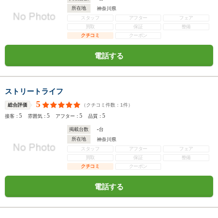
所在地
神奈川県
スタッフ
アフター
フェア
買取
保証
整備
クチコミ
クーポン
電話する
ストリートライフ
5
（クチコミ件数：
1
件）
総合評価
5
5
5
5
接客：
雰囲気：
アフター：
品質：
-
掲載台数
台
所在地
神奈川県
スタッフ
アフター
フェア
買取
保証
整備
クチコミ
クーポン
電話する