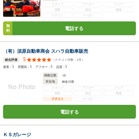
スタッフ
アフター
フェア
買取
保証
整備
クチコミ
クーポン
無
電話する
料
（有）須原自動車商会 スハラ自動車販売
5
（クチコミ件数：
1
件）
総合評価
5
5
5
5
接客：
雰囲気：
アフター：
品質：
-
掲載台数
台
所在地
神奈川県
スタッフ
アフター
フェア
買取
保証
整備
クチコミ
クーポン
電話する
ＫＳガレージ