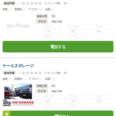
-
（クチコミ件数：
-
件）
総合評価
-
-
-
-
接客：
雰囲気：
アフター：
品質：
2
掲載台数
台
所在地
神奈川県
スタッフ
アフター
フェア
買取
保証
整備
クチコミ
クーポン
電話する
ケーエヌガレージ
-
（クチコミ件数：
-
件）
総合評価
-
-
-
-
接客：
雰囲気：
アフター：
品質：
1
掲載台数
台
所在地
神奈川県
スタッフ
アフター
フェア
買取
保証
整備
クチコミ
クーポン
無