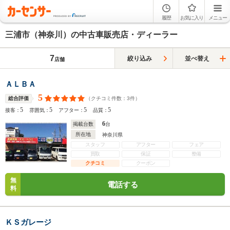
履歴
お気に入り
メニュー
三浦市（神奈川）の中古車販売店・ディーラー
7
絞り込み
並べ替え
店舗
ＡＬＢＡ
5
（クチコミ件数：
3
件）
総合評価
5
5
5
5
接客：
雰囲気：
アフター：
品質：
6
掲載台数
台
所在地
神奈川県
スタッフ
アフター
フェア
買取
保証
整備
クチコミ
クーポン
無
電話する
料
ＫＳガレージ