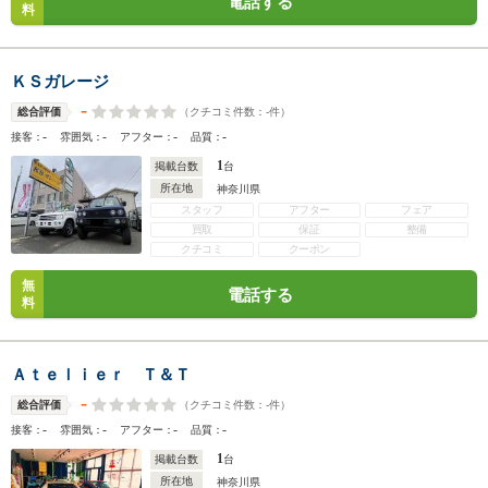
電話する
料
ＫＳガレージ
-
（クチコミ件数：
-
件）
総合評価
-
-
-
-
接客：
雰囲気：
アフター：
品質：
1
掲載台数
台
所在地
神奈川県
スタッフ
アフター
フェア
買取
保証
整備
クチコミ
クーポン
無
電話する
料
Ａｔｅｌｉｅｒ Ｔ＆Ｔ
-
（クチコミ件数：
-
件）
総合評価
-
-
-
-
接客：
雰囲気：
アフター：
品質：
1
掲載台数
台
所在地
神奈川県