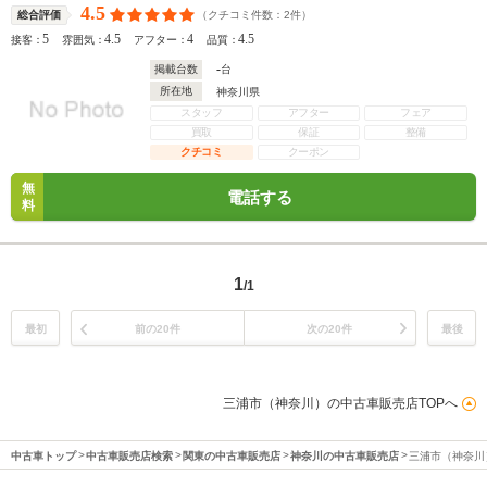
4.5
（クチコミ件数：
2
件）
総合評価
5
4.5
4
4.5
接客：
雰囲気：
アフター：
品質：
-
掲載台数
台
所在地
神奈川県
スタッフ
アフター
フェア
買取
保証
整備
クチコミ
クーポン
無
電話する
料
1
/1
最初
前の20件
次の20件
最後
三浦市（神奈川）の中古車販売店TOPへ
中古車トップ
中古車販売店検索
関東の中古車販売店
神奈川の中古車販売店
三浦市（神奈川