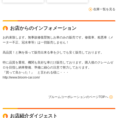
子レンジ サイドオー
在庫一覧を見る
ニング
お店からのインフォメーション
お約束致します。無事故修復歴無しお車のみの販売です。修復車、粗悪車（メ
ーター不正、冠水車等）は一切販売しません！
高品質！と胸を張って販売出来る車を少しでも安く販売しております。
特に品質を重視、機関も良好な車だけ販売しております。購入後のクレームゼ
ロを目指し納車整備、準備に細心の注意で努力しております。
『買って良かった！』 と言われる様に・・・
http://www.bloom-car.com/
ブルームコーポレーションのページTOPへ
お店紹介ダイジェスト