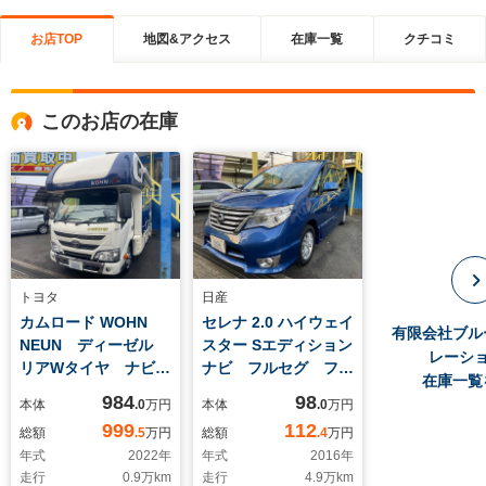
お店TOP
地図&アクセス
在庫一覧
クチコミ
このお店の在庫
トヨタ
日産
カムロード WOHN
セレナ 2.0 ハイウェイ
有限会社ブル
NEUN ディーゼル
スター Sエディション
レーシ
リアWタイヤ ナビ
ナビ フルセグ フリ
在庫一覧
フルセグ Bカメラ
ップダウンモニター
984
98
本体
.0
万円
本体
.0
万円
ETC ソーラーパネ
Bカメラ パワース
999
112
総額
.5
万円
総額
.4
万円
ル 家庭用エアコン
ライドドア
年式
2022
年
年式
2016
年
3サブバッテリー FF
走行
0.9
万km
走行
4.9
万km
ヒーター 冷蔵庫 電