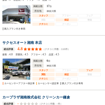
17
掲載台数
台
所在地
神奈川県
スタッフ
アフター
フェア
買取
保証
整備
クチコミ
クーポン
購入プラン付き車両
サクセスオート湘南 本店
4.8
（クチコミ件数：
110
件）
総合評価
4.8
4.5
4.5
4.5
接客：
雰囲気：
アフター：
品質：
6
掲載台数
台
所在地
神奈川県
スタッフ
アフター
フェア
買取
保証
整備
クチコミ
クーポン
カーセンサーアフター保証車
カーセンサー認定車
購入プラン付き車両
カープラザ湘南株式会社 クリーンカー鎌倉
-
（クチコミ件数：
-
件）
総合評価