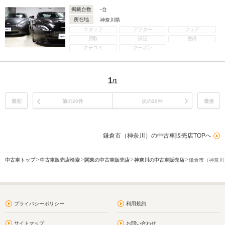
-
掲載台数
台
所在地
神奈川県
スタッフ
アフター
フェア
買取
保証
整備
クチコミ
クーポン
1
/1
最初
前の20件
次の20件
最後
鎌倉市（神奈川）の中古車販売店TOPへ
中古車トップ
中古車販売店検索
関東の中古車販売店
神奈川の中古車販売店
鎌倉市（神奈川
プライバシーポリシー
利用規約
サイトマップ
お問い合わせ