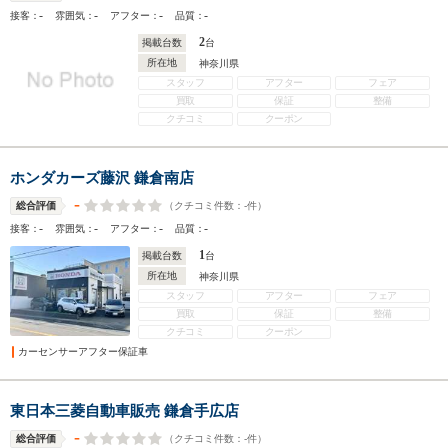
-
-
-
-
接客：
雰囲気：
アフター：
品質：
2
掲載台数
台
所在地
神奈川県
スタッフ
アフター
フェア
買取
保証
整備
クチコミ
クーポン
ホンダカーズ藤沢 鎌倉南店
-
（クチコミ件数：
-
件）
総合評価
-
-
-
-
接客：
雰囲気：
アフター：
品質：
1
掲載台数
台
所在地
神奈川県
スタッフ
アフター
フェア
買取
保証
整備
クチコミ
クーポン
カーセンサーアフター保証車
東日本三菱自動車販売 鎌倉手広店
-
（クチコミ件数：
-
件）
総合評価