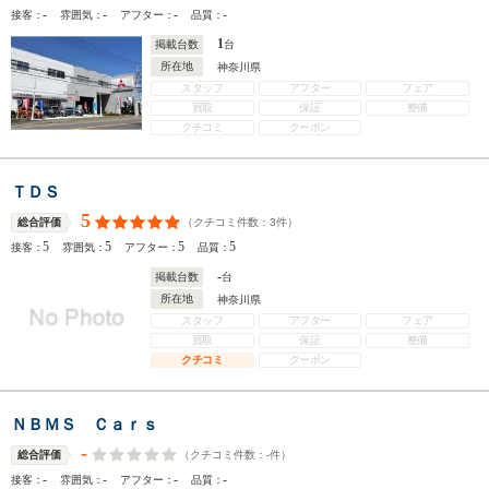
-
-
-
-
接客：
雰囲気：
アフター：
品質：
1
掲載台数
台
所在地
神奈川県
スタッフ
アフター
フェア
買取
保証
整備
クチコミ
クーポン
ＴＤＳ
5
（クチコミ件数：
3
件）
総合評価
5
5
5
5
接客：
雰囲気：
アフター：
品質：
-
掲載台数
台
所在地
神奈川県
スタッフ
アフター
フェア
買取
保証
整備
クチコミ
クーポン
ＮＢＭＳ Ｃａｒｓ
-
（クチコミ件数：
-
件）
総合評価
-
-
-
-
接客：
雰囲気：
アフター：
品質：