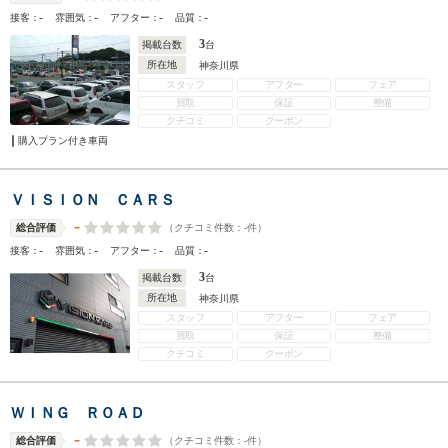
-
-
-
-
接客：
雰囲気：
アフター：
品質：
3
掲載台数
台
所在地
神奈川県
スタッフ
アフター
フェア
買取
保証
整備
クチコミ
クーポン
購入プラン付き車両
ＶＩＳＩＯＮ ＣＡＲＳ
-
（クチコミ件数：
-
件）
総合評価
-
-
-
-
接客：
雰囲気：
アフター：
品質：
3
掲載台数
台
所在地
神奈川県
スタッフ
アフター
フェア
買取
保証
整備
クチコミ
クーポン
ＷＩＮＧ ＲＯＡＤ
-
（クチコミ件数：
-
件）
総合評価