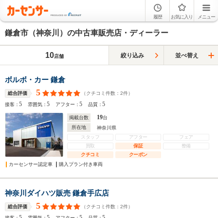
履歴
お気に入り
メニュー
鎌倉市（神奈川）の中古車販売店・ディーラー
10
絞り込み
並べ替え
店舗
ボルボ・カー 鎌倉
5
（クチコミ件数：
2
件）
総合評価
5
5
5
5
接客：
雰囲気：
アフター：
品質：
19
掲載台数
台
所在地
神奈川県
スタッフ
アフター
フェア
買取
保証
整備
クチコミ
クーポン
カーセンサー認定車
購入プラン付き車両
神奈川ダイハツ販売 鎌倉手広店
5
（クチコミ件数：
2
件）
総合評価
5
5
5
5
接客：
雰囲気：
アフター：
品質：