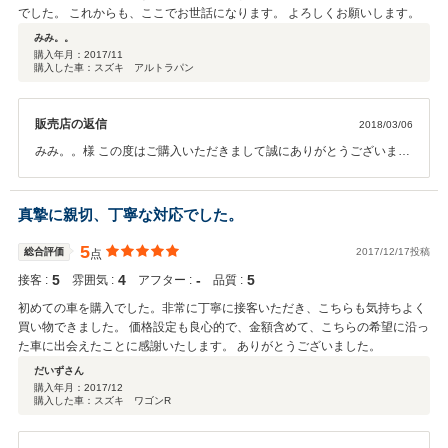
でした。 これからも、ここでお世話になります。 よろしくお願いします。
みみ。。
購入年月：
2017/11
購入した車：スズキ アルトラパン
販売店の返信
2018/03/06
みみ。。様 この度はご購入いただきまして誠にありがとうございまし
た。 その後アルトラパンはお乗りになられて活躍していますか？ 今回
はこのような高い評価をいただきまして、社員一同心から感謝してお
ります。 弊社ではお客様にお応えできるよう努めてまいります。 お車
真摯に親切、丁寧な対応でした。
をお乗りになられると、今度はいろいろな『？』が出てくると思いま
す。 お困りのこと、ご不明点、メンテナンスについてなどお気軽にお
5
総合評価
2017/12/17投稿
点
立ち寄りください。 みみ。。様のカーライフのお手伝いができるのを
5
4
‐
5
接客 :
雰囲気 :
アフター :
品質 :
スタッフ一同楽しみにしております。 今後とも、どうぞ宜しくお願い
致します。
初めての車を購入でした。非常に丁寧に接客いただき、こちらも気持ちよく
買い物できました。 価格設定も良心的で、金額含めて、こちらの希望に沿っ
た車に出会えたことに感謝いたします。 ありがとうございました。
だいずさん
購入年月：
2017/12
購入した車：スズキ ワゴンR