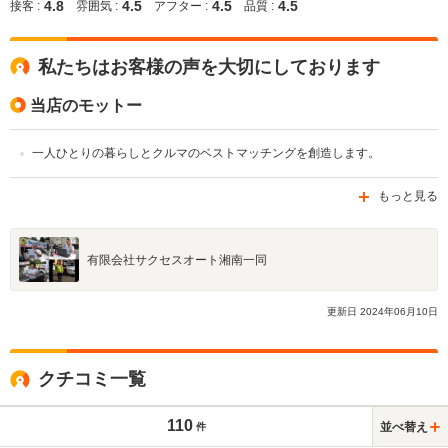
4.8
4.5
4.5
4.5
接客 :
雰囲気 :
アフター :
品質 :
私たちはお客様の声を大切にしております
当店のモットー
一人ひとりの暮らしとクルマのベストマッチングを創造します。
もっと見る
有限会社サクセスオート湘南一同
更新日
2024
年
06
月
10
日
クチコミ一覧
110
並べ替え
件