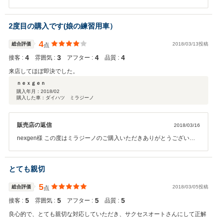
うございます。 また、このような有り余る評価をいただき大変嬉しく
思っております。 ご購入いただくまでではなく、幸せなカーライフを
お届けできるよう、ご購入後もぜひご利用くださいませ。 弊社ではア
2度目の購入です(娘の練習用車）
フターメンテナンス、車検、点検、万が一の事故サポート、板金修理
も対応しております。 今後ともよろしくお願いいたします。
4
総合評価
2018/03/13投稿
点
4
3
4
4
接客 :
雰囲気 :
アフター :
品質 :
来店してほぼ即決でした。
ｎｅｘｇｅｎ
購入年月：
2018/02
購入した車：ダイハツ ミラジーノ
販売店の返信
2018/03/16
nexgen様 この度はミラジーノのご購入いただきありがとうございま
した。 この度もと言ったほうが正しいでしょうか！？いつもありがと
うございます。 今回は、免許を取得されたばかりのお嬢さんのお車と
のことで、ミラジーノとのご縁をおつなぎさせていただきました。 練
とても親切
習用とのことですが、お嬢様にとっては初めてのマイカー。そして一
生記憶に残る出会いなのではないでしょうか？ 長くお乗りいただける
5
総合評価
2018/03/05投稿
点
ことをスタッフ一同願っております。 そして、今後もｎｅｘｇｅｎ様
5
5
5
5
接客 :
雰囲気 :
アフター :
品質 :
のカーライフのお手伝いができるのを楽しみにしております。 引き続
きご愛顧のほどよろしくお願い致します。
良心的で、とても親切な対応していただき、サクセスオートさんにして正解