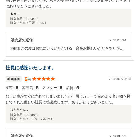
飛び込みで伺いましたがこちらの要望を聞いて、丁寧な対応をいただき本当
にありがとうございました。
ｋｅｉ
購入年月：
2023/10
購入した車：三菱 コルト
販売店の返信
2023/10/14
Kei様 この度はお気にいりいただける一台をお探しいただきありがと
うございました。 このご縁をきっかけに今後はカーライフのお手伝い
をさせて頂きたいと思います。 本当に車がお好きで、コルトを大切に
お乗りいただける方にお選びいただけたことで、 きっとコルトも喜ん
社長に感謝いたします。
でいることでしょう。 大切にご愛乗ください。 今後ともよろしくお願
いいたします。
5
総合評価
2020/04/28投稿
点
5
5
5
5
接客 :
雰囲気 :
アフター :
品質 :
欲しい車がすぐに売れてしまいましたが、同じカラーで前のより良い物を探
してくれた優しい社長に感謝致します。ありがとうございました。
ひとちゃん，
購入年月：
2020/03
購入した車：スズキ パレット
販売店の返信
2020/05/03