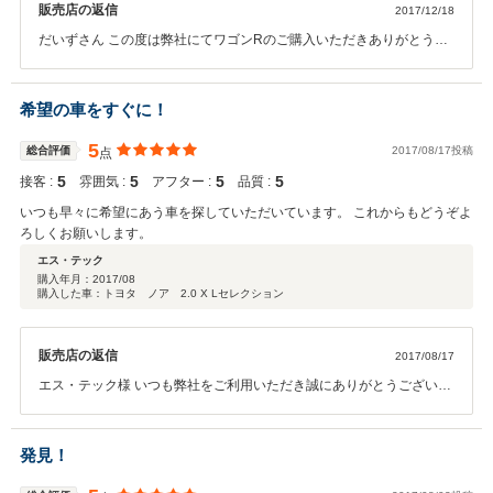
販売店の返信
2017/12/18
だいずさん この度は弊社にてワゴンRのご購入いただきありがとうご
ざいました。 お乗りいただいて、調子はいかがでしょうか？ 装備、コ
ンディションともに自信をもっておススメできる一台ですので、きっ
とだいずさんのカーライフのお役に立ってくれると思いますので、末
希望の車をすぐに！
永くご愛乗ください。 また、この度は大変うれしい評価をしていただ
きましてありがとうございます。 アフターサービスにつきましてもこ
5
総合評価
2017/08/17投稿
点
れからが、だいずさんのカーライフサポートをスタートさせていただ
5
5
5
5
接客 :
雰囲気 :
アフター :
品質 :
くことととらえております。このご縁をきっかけに永いおつきあいい
ただけますようお願い申し上げます。 ご納車時に間に合わなくご迷惑
いつも早々に希望にあう車を探していただいています。 これからもどうぞよ
をおかけしてしまったご成約プレゼントは数日中にご自宅に届きます
ろしくお願いします。
ので、夢の国をたっぷりお楽しみいただき、ワゴンRで是非お出かけ
エス・テック
ください！ ありがとうございました。
購入年月：
2017/08
購入した車：トヨタ ノア 2.0 X Lセレクション
販売店の返信
2017/08/17
エス・テック様 いつも弊社をご利用いただき誠にありがとうございま
す。 お車選びもエス・テック様のお役にたてると思うと毎回良い緊張
感を感じながら厳選させていただいております。 こちらこそ、これか
らも信頼に応えられるよう努めてまいります。何卒宜しくお願い致し
発見！
ます。お仕事もとてもお忙しいご様子ですがどうかお身体ご自愛くだ
さいませ。