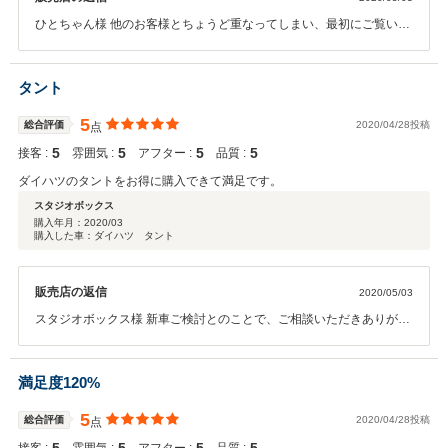
ひとちゃん様 他のお客様とちょうど重なってしまい、最初にご覧いた
だいていたクルマが対応できず失礼いたしました。 その後、あのタイ
ミングで同じ色、グレードのパレットが見つかるのは「ご縁だ！」と
感じ、絶対逃すまいと仕入れたのがかわいい愛車です。 ご迷惑をおか
タント
けしたので、さらにご満足いただける装備、コンディションの一台を
ご用意させていただきました。 いつもSNSで拝見してます。とてもか
5
総合評価
2020/04/28投稿
点
わいがっていただきホントにうれしく思っております。 これからが私
5
5
5
5
接客 :
雰囲気 :
アフター :
品質 :
どものお役に立てるところです。些細なことでも愛車になにかお気づ
きになりましたら、お気軽にご連絡ください。今後も楽しくドライ
ダイハツのタントをお得に購入できて満足です。
ブ、お仕事、送迎とかわいがってあげてください。
スタジオボックス
購入年月：
2020/03
購入した車：ダイハツ タント
販売店の返信
2020/05/03
スタジオボックス様 新車ご検討とのことで、ご相談いただきありがと
うございました。新車販売についてはなかなか浸透がされておりませ
んが、価格面で自信をもってご提案できていると自負しております。
新車はどこで買っても一緒かもしれません。しかし、乗り換える時に
満足度120%
有利となる装備や色の選び方はとても大切です。 弊社では、新車ご購
入から次のお乗り換えまでサポートさせていただき、お乗り換えの
5
総合評価
2020/04/28投稿
点
際、良質なワンオーナー車をご入庫いただきたいという思いから新車