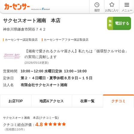
履歴
お気に入り
メニュー
サクセスオート湘南 本店
無
電話する
料
神奈川県鎌倉市関谷７４２
カーセンサー認定取扱店
カーセンサーアフター保証取扱店
【湘南で愛されるクルマ屋さん】私たちは「循環型クルマ社会」
の実現に貢献します
(2026/05/18更新)
営業時間
10:00～12:00 水曜日定休 13:00～18:00
定休日
第２・４日曜日・夏季休暇８月９日～１５日
法人名
有限会社サクセスオート湘南
お店TOP
地図&アクセス
在庫一覧
クチコミ
サクセスオート湘南 本店(クチコミ一覧)
4.8
クチコミ総合評価：
（投稿数110件）