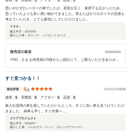
5
5
5
5
接客 :
雰囲気 :
アフター :
品質 :
販売をしておりますので、ご購入時にはきっとご満足いただける条件
をご提示できると思います。これからはメンテナンス面で引き続きよ
思いがけず2シーターの車でしたが、荷室が広く、座席下も広がったため、
ろしくお願いいたします。
思っていたよりも良い買い物ができました。替えたばかりのタイヤの交換も
考えていただき、とても親切にしていただけました。
ＹＯＯ，
購入年月：
2020/03
購入した車：ダイハツ ハイゼットカーゴ
販売店の返信
2020/05/03
YOO．さま お得意様のS様からご紹介にて、ご購入いただきありがと
うございました。 このようなうれしい評価とお言葉を頂戴し、大変う
れしく思っております。 あえて２シーターを今回ご提案差し上げたこ
とが、ご満足要因となったことが何よりうれしいことでございます。
すぐ見つかる！！
ビジネスに活躍してくれる相棒として、末永くご愛乗ください。 お仕
事でお使いですと、走行距離が多くなりますので、こまめなメンテナ
5
総合評価
2018/12/18投稿
点
ンスやお気づきのことがありましたら、お気軽にお立ち寄りくださ
5
5
5
5
接客 :
雰囲気 :
アフター :
品質 :
い。 整備、メンテナンスもお待ちいただいている間に対応可能となっ
ておりますので、ご利用お待ちしております。
新入社員用の車を探していただいたところ、すぐに良い車を見つけていただ
きました。 納車も早く、すぐ作業へ…。
エリアプロジェクト
購入年月：
2018/07
購入した車：メルセデス・ベンツ ゲレンデヴァーゲン