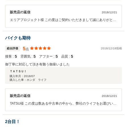
販売店の返信
2018/12/21
エリアプロジェクト様 この度はご契約いただきまして誠にありがとう
ございました。 今回はこのような高い評価をいただきまして、社員一
同心から感謝しております。 御社のお役に立てるクルマをご提供でき
たこと、大変うれしく思っております。 私どもでは、できる限りお客
バイクも期待
様の立場になって、カーライフアドバイザーとしてより最適な一台を
ご案内差し上げることが大切だと感じております。 これからも、ご期
5
総合評価
2018/12/18投稿
点
待に添える商品の取り揃えと、最適な一台をご提供できるよう努めて
5
5
5
5
接客 :
雰囲気 :
アフター :
品質 :
まいりたいと思います。社員様が続々と増加されている、素晴らしい
業績の御社のお役に立てるよう今後も務めさせていただきます。 お車
御丁寧に対応して頂き有難う御座いました
のメンテナンスサポートまでお役に立てたら幸いです。 今後とも、ど
ＴＡＴＳＵ！
うぞ宜しくお願い致します
購入年月：
2018/07
購入した車：ホンダ ライフ
販売店の返信
2018/12/21
TATSU様 この度は数ある中古車の中から、弊社のライフをお選びいた
だきまして誠にありがとうございました。 その後お車の調子はいかが
でしょうか？ 自動車は機械ですので、年数が経過することで生じる不
具合などが発生しますが、その時にどのように対応ができるかが重要
2台目！
だととらえております。 メンテナンスでお困りのことや、車検など今