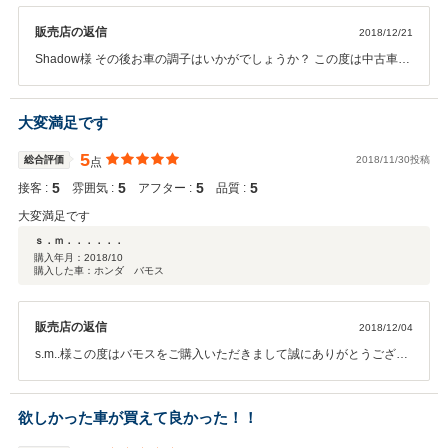
販売店の返信
2018/12/21
Shadow様 その後お車の調子はいかがでしょうか？ この度は中古車オ
ーダーにて９１１のご契約、誠にありがとうございます。また、この
ような高い評価のクチコミを頂き、大変うれしく思います。 お客様に
喜んで頂けることが、何よりも私共の励みになります。車内外のクリ
大変満足です
ーニングやお車の細部に渡るご説明、またこだわりのお車をご用意さ
せていただけるよう努めてまいります。 メンテナンスのサポートも含
5
総合評価
2018/11/30投稿
点
め今後ともどうぞ宜しくお願い致します。
5
5
5
5
接客 :
雰囲気 :
アフター :
品質 :
大変満足です
ｓ．ｍ．．．．．．
購入年月：
2018/10
購入した車：ホンダ バモス
販売店の返信
2018/12/04
s.m..様この度はバモスをご購入いただきまして誠にありがとうござい
ました。 今回はこのような高い評価をいただきまして、社員一同心か
ら感謝しております。 お帰りの際に、いただきましたお言葉は大変う
れしくありがたいお言葉でした。 ﾊﾞﾓｽを末永くご愛乗ください、 お車
欲しかった車が買えて良かった！！
をお乗りになられると、今後は整備、メンテナンスなどお困りのこ