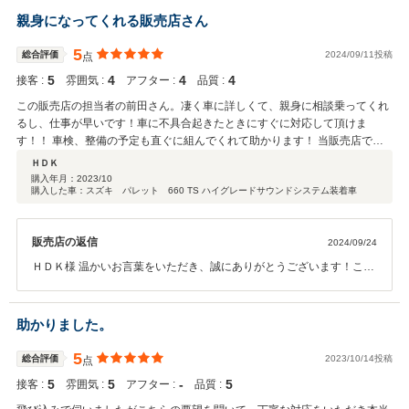
親身になってくれる販売店さん
5
総合評価
2024/09/11投稿
点
5
4
4
4
接客 :
雰囲気 :
アフター :
品質 :
この販売店の担当者の前田さん。凄く車に詳しくて、親身に相談乗ってくれ
るし、仕事が早いです！車に不具合起きたときにすぐに対応して頂けま
す！！ 車検、整備の予定も直ぐに組んでくれて助かります！ 当販売店での
購入は３台購入してますが、長く乗れる車を勧めてくれます。 安心してカー
ＨＤＫ
ライフを楽しんでます！
購入年月：
2023/10
購入した車：スズキ パレット 660 TS ハイグレードサウンドシステム装着車
販売店の返信
2024/09/24
ＨＤＫ様 温かいお言葉をいただき、誠にありがとうございます！これ
までに3台もお任せいただき、大変光栄です。お客様が長く安心して
乗れる車を選び、お勧めできたこと、本当に嬉しく思います。お客様
一人ひとりのカーライフに寄り添い、安心してお車をご利用いただけ
助かりました。
るよう、今後も全力でサポートいたします。何かご不安な点やお困り
のことがございましたら、いつでもお気軽にご相談ください。今後と
5
総合評価
2023/10/14投稿
点
も末永くよろしくお願いいたします！
5
5
‐
5
接客 :
雰囲気 :
アフター :
品質 :