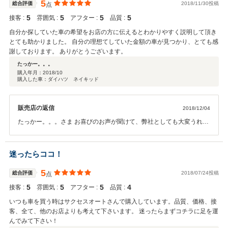
と、ご不明点も出てまいります。今後もお気軽にご相談ください。
5
総合評価
2018/11/30投稿
点
5
5
5
5
接客 :
雰囲気 :
アフター :
品質 :
自分か探していた車の希望をお店の方に伝えるとわかりやすく説明して頂き
とても助かりました。 自分の理想てしていた金額の車が見つかり、とても感
謝しております。 ありがとうございます。
たっかー。。。
購入年月：
2018/10
購入した車：ダイハツ ネイキッド
販売店の返信
2018/12/04
たっかー。。。さま お喜びのお声が聞けて、弊社としても大変うれし
く感じております。 ネイキッドのこだわりマニュアル車は、流通台数
も少なく、コンディションのよい一台をご提案するまでに お待たせし
てしまったことと思います。 そういった中で、ご満足のお言葉をいた
迷ったらココ！
だきありがとうございます。 いつもたっかー。。。様は大切にお乗り
いただくので、ネイキッドもきっと長くかわいがっていただけると確
5
総合評価
2018/07/24投稿
点
信しています！ 今後もメンテナンスのご利用お待ちしております。
5
5
5
4
接客 :
雰囲気 :
アフター :
品質 :
いつも車を買う時はサクセスオートさんで購入しています。品質、価格、接
客、全て、他のお店よりも考えて下さいます。 迷ったらまずコチラに足を運
んでみて下さい！