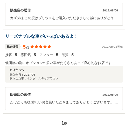
販売店の返信
2017/08/06
カズズ様 この度はプリウスをご購入いただきまして誠にありがとうご
ざいました。 また、このようなうれしい評価をいただきまして、大変
うれしく思っております。 ご要望にお応えできたのではと実感し、喜
びを感じております。 お客様ひとり一人が違ったクルマの使い方をさ
リーズナブルな車がいっぱいあるよ！
れるので、その使い方に応じて、最適なクルマをご提案差し上げるこ
とを第一に私どもでは考えております。今後ひとりひとりのお客様へ
5
総合評価
2017/08/03投稿
点
最適な一台をご提案できるよう努めてまいりたいと思います。今後
5
5
5
5
接客 :
雰囲気 :
アフター :
品質 :
も、お車のメンテナンスはもちろん、アフターパーツのこと、ライフ
スタイルが変わったりされた際にも、ご相談いただければ幸いです。
低価格の割にオプションの多い車がたくさんあって良心的なお店です
たけだっち
購入年月：
2017/06
購入した車：ホンダ ステップワゴン
販売店の返信
2017/08/06
たけだっち様 嬉しいお言葉いただきましてありがとうございます。 車
輌入庫の際も、厳選して仕入れをしております。装備面、コンディシ
ョン、メンテナンス状況など様々なチェックを行い、さらにお買い得
感のだせる装備が装着されていいることなど、ニーズは様々ですがコ
1
/6
ストパフォーマンスの高い商品を取り揃えるよう努めております。 商