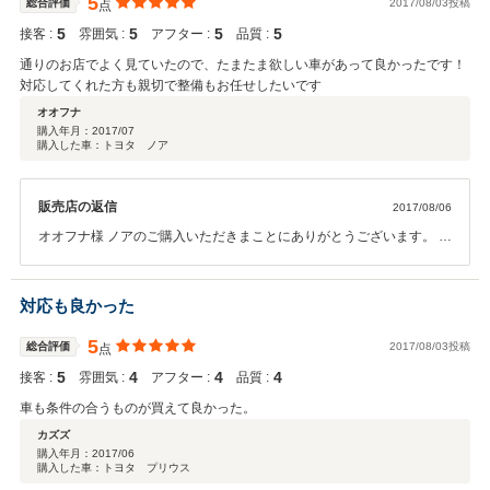
5
総合評価
2017/08/03投稿
点
5
5
5
5
接客 :
雰囲気 :
アフター :
品質 :
通りのお店でよく見ていたので、たまたま欲しい車があって良かったです！
対応してくれた方も親切で整備もお任せしたいです
オオフナ
購入年月：
2017/07
購入した車：トヨタ ノア
販売店の返信
2017/08/06
オオフナ様 ノアのご購入いただきまことにありがとうございます。 そ
の後、調子はいかがでしょうか？ お近くということもあり店舗前をよ
く通られてる中で、お気に入りいただけるノアを見つけていただきあ
りがとうございました。 ご納車後からが、カーライフサポートをさせ
対応も良かった
ていただく私共の役割だと考えております。 メンテナンス、車検など
の際、また万が一のぶつけてしまった時、保険修理の時にもレンタカ
5
総合評価
2017/08/03投稿
点
ーのご用意や板金修理、保険修理対応にも自信がありますので、お車
5
4
4
4
接客 :
雰囲気 :
アフター :
品質 :
のことで『なにか』の際はぜひご利用ください。 今後ともよろしくお
願いいたします。
車も条件の合うものが買えて良かった。
カズズ
購入年月：
2017/06
購入した車：トヨタ プリウス