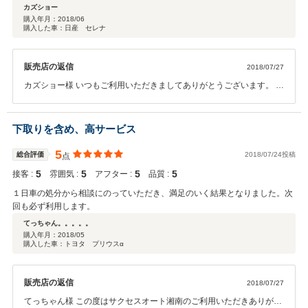
カズショー
購入年月：
2018/06
購入した車：日産 セレナ
販売店の返信
2018/07/27
カズショー様 いつもご利用いただきましてありがとうございます。 ま
た、嬉しいお言葉いただき大変嬉しく思っております。 ご期待にお応
えできるよう、スタッフ一同努めさせていただきます。今後もメンテ
ナンスなどでお悩みがございましたら、お気軽にご相談ください。新
下取りを含め、高サービス
しい家族と共に幸せな家庭を築くカズショー様ご家族の成幸のお役に
立てるのを楽しみにしております。
5
総合評価
2018/07/24投稿
点
5
5
5
5
接客 :
雰囲気 :
アフター :
品質 :
１日車の処分から相談にのっていただき、満足のいく結果となりました。次
回も必ず利用します。
てっちゃん。。。。。
購入年月：
2018/05
購入した車：トヨタ プリウスα
販売店の返信
2018/07/27
てっちゃん様 この度はサクセスオート湘南のご利用いただきありがと