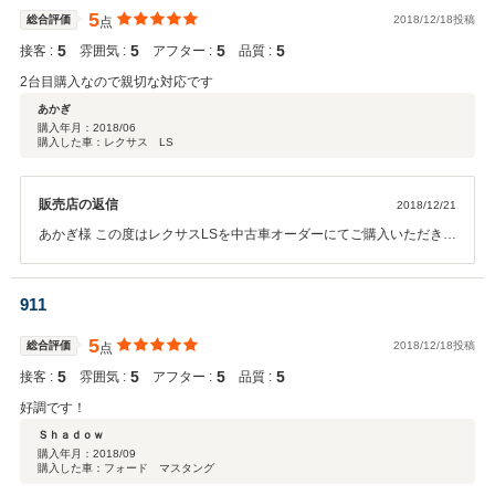
後もご利用いただけますようどうぞ宜しくお願い致します。また、バ
5
総合評価
2018/12/18投稿
点
イクもぜひご期待ください！ありがとうございます！
5
5
5
5
接客 :
雰囲気 :
アフター :
品質 :
2台目購入なので親切な対応です
あかぎ
購入年月：
2018/06
購入した車：レクサス LS
販売店の返信
2018/12/21
あかぎ様 この度はレクサスLSを中古車オーダーにてご購入いただきま
してありがとうございました。 しばらくお乗りいただいております
が、カーライフは楽しんでいただけておりますでしょうか？ あかぎ様
のカーライフを当社がお手伝いすることができて、大変うれしく思っ
911
ております。 今回は二台目のご購入、またこのような高評価とうれし
いお声をいただき、今後も変わらぬ信頼を継続できるよう努めてまい
5
総合評価
2018/12/18投稿
点
りたい思います。 車種検討の段階からご相談をいただけたことで、あ
5
5
5
5
接客 :
雰囲気 :
アフター :
品質 :
かぎ様の生活にクルマがどのようにかかわっているのかを伺うこと
で、最適な一台をご提案できたのではないかと感じております。 今後
好調です！
もお車のメンテナンスやパーツの取付などもお気軽にご用命くださ
Ｓｈａｄｏｗ
い。これからがカーライフのお手伝いをさせていただくにあたり大切
購入年月：
2018/09
ですので。レクサスLSを末永くご愛乗ください。
購入した車：フォード マスタング