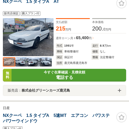
NXクーペ 1.5 タイプA AT
販売店保証
購入プラン付
支払総額
本体価格
215
200.
0
万円
万円
65,400
通常ローン
月々
円
年式
1991
年
走行
8.9
万km
車検
車検整備付
修復
なし
保証
保証付
整備
法定整備付
住所
鹿児島県鹿児島市
今すぐ在庫確認・見積依頼
無
電話する
料
販売店：
株式会社グリーンカーズ鹿児島
日産
NXクーペ 1.5 タイプA 5速MT エアコン パワステ
パワーウインドウ
購入プラン付