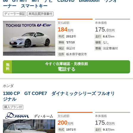
86 GT M/T M/T ナビ CD/DVD Bluetooth ワンオ
排気量
1497～1838cc
1487～1598cc
1973～23
ーナー スマートキー
駆動方式
FF
FF
FF、4WD
ディーラー保証
車両品質評価書付
支払総額
本体価格
184
175.
0
万円
万円
年式
2012
年
走行
6.6
万km
車検
'27/10
修復
なし
保証
保証付
整備
法定整備付
住所
栃木県宇都宮市
今すぐ在庫確認・見積依頼
無
電話する
料
ホンダ
1300 CP GT COPE7 ダイナミックシリーズ フルオリ
ジナル
購入プラン付
支払総額
本体価格
200
175.
0
万円
万円
年式
1971
年
走行
9.3
万km