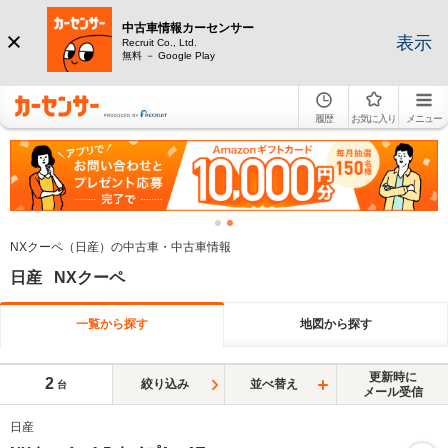
中古車情報カーセンサー
表示
Recruit Co., Ltd.
無料 － Google Play
履歴
お気に入り
メニュー
NXクーペ（日産）の中古車・中古車情報
日産 NXクーペ
一覧から探す
地図から探す
更新時に
2
絞り込み
並べ替え
台
メール受信
日産