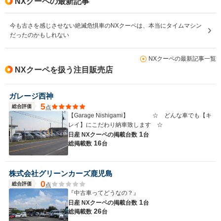
NXクーペの最新記事
今も古さを感じさせない絶滅危惧車のNXクーペは、本当にタイムマシン
だったのかもしれない
NXクーペの最新記事一覧
NXクーペを扱う注目販売店
ガレージ西神
5
総合評価
点
【Garage Nishigami】 ☆ どんな車でも【キ
レイ】にこだわり納車致します ☆
1
日産 NXクーペの
掲載台数
台
16
総掲載数
台
株式会社グリーンカーズ鹿児島
0
総合評価
点
『中古車ってどうなの？』
1
日産 NXクーペの
掲載台数
台
26
総掲載数
台