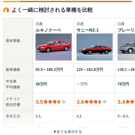
よく一緒に検討される車種を比較
日産
日産
日産
ルキノクーペ
サニーRZ-1
プレーリ
基本情報
新車価格
92.5～186.3万円
125～181.8万円
138.1～2
中古車
38万円
‐‐‐万円
78万円
平均価格
クチコミ
3.5
3.6
3.4
総合評価
乗車定員
5人
4人
5～8人
ドア数
2ドア
3ドア
5ドア
▼
全てを表示する