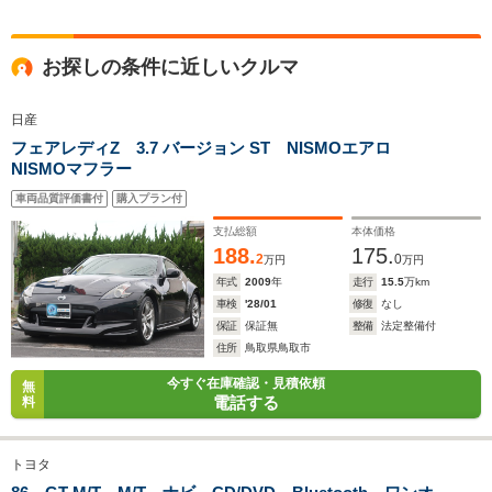
全高
全高
全高
1.38m
1.34m
1.63m
お探しの条件に近しいクルマ
日産
全幅
全幅
全
サイズ
フェアレディZ 3.7 バージョン ST NISMOエアロ
1.69m
1.67m
1.
全長
全長
(全長x全幅x全高)
NISMOマフラー
4.29m
4.23m
4.35m
車両品質評価書付
購入プラン付
支払総額
本体価格
188.
175.
2
0
ホイールベース
ホイールベース
ホイー
万円
万円
-m
-m
年式
2009
年
走行
15.5
万km
車検
'28/01
修復
なし
保証
保証無
整備
法定整備付
住所
鳥取県鳥取市
WLTCモード
今すぐ在庫確認・見積依頼
無
-
-
-
電話する
燃費
料
トヨタ