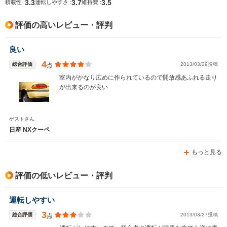
3.3
3.7
3.5
積載性 :
運転しやすさ :
維持費 :
評価の高いレビュー・評判
良い
4
総合評価
2013/03/29投稿
点
室内がかなり広めに作られているので開放感あふれる走り
が出来るのが良い
ゲストさん
日産 NXクーペ
もっと見る
評価の低いレビュー・評判
運転しやすい
3
総合評価
2013/03/27投稿
点