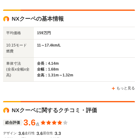
NXクーペの基本情報
平均価格
159万円
10.15モード
11～17.4km/L
燃費
車体寸法
全長：4.14m
(全長x全幅x全
全幅：1.68m
高)
全高：1.31m～1.32m
もっと見る
NXクーペに関するクチコミ・評価
3.6
総合評価
点
3.6
3.6
3.3
デザイン :
走行性 :
居住性 :