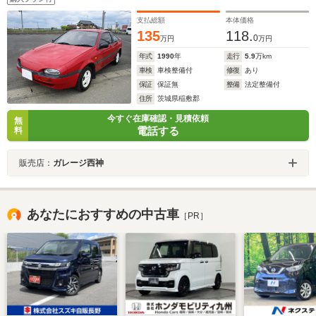
支払総額
本体価格
135
118.
0
万円
万円
年式
1990
年
走行
5.9
万km
車検
車検整備付
修復
あり
保証
保証無
整備
法定整備付
住所
茨城県稲敷郡
今すぐ在庫確認・見積依頼
無
電話する
料
販売店：
ガレージ西神
あなたにおすすめの中古車
［PR］