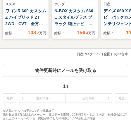
スズキ
ホンダ
日産
ワゴンR 660 カスタム
N-BOX カスタム 660
デイズ 660 X 
Z ハイブリッド ZT
L スタイルプラス ブ
ビ バックカ
2WD CVT 全方位
ラック 純正ナビ 両
ンテリジェン
カメラナビ
側電動スライドドア
ジェンシーブ
103
156
1
総額：
.2
万円
総額：
.4
万円
総額：
スマートキー
禁煙車 コー
サー レーン
スマートキー
日産 NXクーペ（全国）の中古車
オートハイビ
線逸脱警報 
制機能 オー
物件更新時にメールを受け取る
1
/1
最初
前の30件
次の30件
最後
※人気のクルマは平均1ヶ月で掲載終了
物件数合計1万台以上のメーカー｜算出データ期間：2024年9月～11月｜内容：物件数合計1万
台以上のメーカーのうち、掲載が終了した物件数が1,000台以上の場合