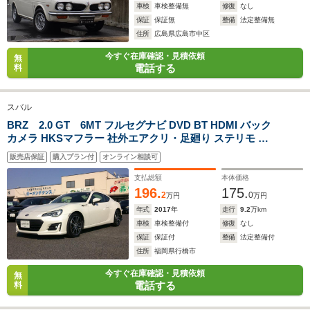
車検
車検整備無
修復
なし
保証
保証無
整備
法定整備無
住所
広島県広島市中区
今すぐ在庫確認・見積依頼
無
電話する
料
スバル
BRZ 2.0 GT 6MT フルセグナビ DVD BT HDMI バック
カメラ HKSマフラー 社外エアクリ・足廻り ステリモ ク
ルーズコントロール LEDヘッド 純正AW
販売店保証
購入プラン付
オンライン相談可
支払総額
本体価格
196.
175.
2
0
万円
万円
年式
2017
年
走行
9.2
万km
車検
車検整備付
修復
なし
保証
保証付
整備
法定整備付
住所
福岡県行橋市
今すぐ在庫確認・見積依頼
無
電話する
料