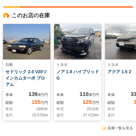
このお店の在庫
日産
トヨタ
トヨタ
セドリック 2.0 V20ツ
ノア 1.8 ハイブリッド
アクア 1.5 Z
インカムターボ ブロ
G
アム
139
110
3
本体
.0
万円
本体
.0
万円
本体
155
125
総額
万円
総額
万円
総額
年式
1990
年
年式
2015
年
年式
走行
20.5
万km
走行
27.0
万km
走行
在庫一覧を見る