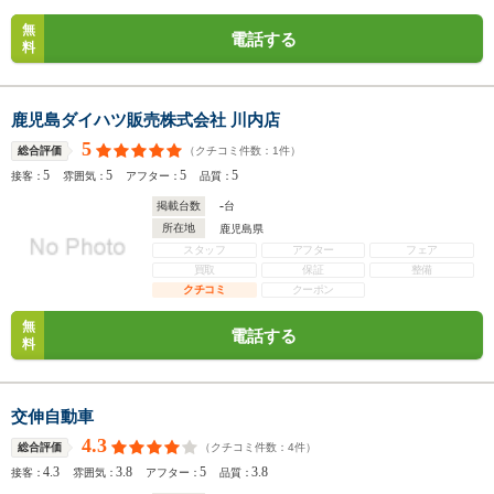
無
電話する
料
鹿児島ダイハツ販売株式会社 川内店
5
（クチコミ件数：
1
件）
総合評価
5
5
5
5
接客：
雰囲気：
アフター：
品質：
-
掲載台数
台
所在地
鹿児島県
スタッフ
アフター
フェア
買取
保証
整備
クチコミ
クーポン
無
電話する
料
交伸自動車
4.3
（クチコミ件数：
4
件）
総合評価
4.3
3.8
5
3.8
接客：
雰囲気：
アフター：
品質：