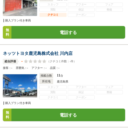
スタッフ
アフター
フェア
買取
保証
整備
クチコミ
クーポン
購入プラン付き車両
無
電話する
料
ネッツトヨタ鹿児島株式会社 川内店
-
（クチコミ件数：
-
件）
総合評価
-
-
-
-
接客：
雰囲気：
アフター：
品質：
11
掲載台数
台
所在地
鹿児島県
スタッフ
アフター
フェア
買取
保証
整備
クチコミ
クーポン
購入プラン付き車両
無
電話する
料