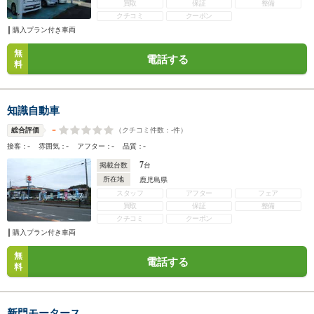
買取
保証
整備
クチコミ
クーポン
購入プラン付き車両
無
電話する
料
知識自動車
-
（クチコミ件数：
-
件）
総合評価
-
-
-
-
接客：
雰囲気：
アフター：
品質：
7
掲載台数
台
所在地
鹿児島県
スタッフ
アフター
フェア
買取
保証
整備
クチコミ
クーポン
購入プラン付き車両
無
電話する
料
新門モータース