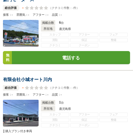
-
（クチコミ件数：
-
件）
総合評価
-
-
-
-
接客：
雰囲気：
アフター：
品質：
6
掲載台数
台
所在地
鹿児島県
スタッフ
アフター
フェア
買取
保証
整備
クチコミ
クーポン
無
電話する
料
有限会社小城オート川内
-
（クチコミ件数：
-
件）
総合評価
-
-
-
-
接客：
雰囲気：
アフター：
品質：
1
掲載台数
台
所在地
鹿児島県
スタッフ
アフター
フェア
買取
保証
整備
クチコミ
クーポン
購入プラン付き車両