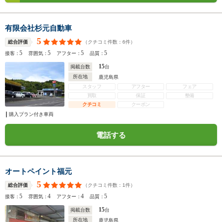
有限会社杉元自動車
5
（クチコミ件数：
6
件）
総合評価
5
5
5
5
接客：
雰囲気：
アフター：
品質：
15
掲載台数
台
所在地
鹿児島県
スタッフ
アフター
フェア
買取
保証
整備
クチコミ
クーポン
購入プラン付き車両
電話する
オートペイント福元
5
（クチコミ件数：
1
件）
総合評価
5
4
4
5
接客：
雰囲気：
アフター：
品質：
15
掲載台数
台
所在地
鹿児島県