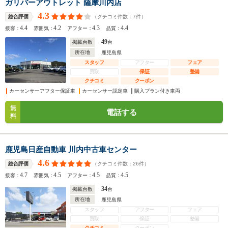
ガリバーアウトレット 薩摩川内店
4.3
（クチコミ件数：
7
件）
総合評価
4.4
4.2
4.3
4.4
接客：
雰囲気：
アフター：
品質：
49
掲載台数
台
所在地
鹿児島県
スタッフ
アフター
フェア
買取
保証
整備
クチコミ
クーポン
カーセンサーアフター保証車
カーセンサー認定車
購入プラン付き車両
無
電話する
料
鹿児島日産自動車 川内中古車センター
4.6
（クチコミ件数：
26
件）
総合評価
4.7
4.5
4.5
4.5
接客：
雰囲気：
アフター：
品質：
34
掲載台数
台
所在地
鹿児島県
スタッフ
アフター
フェア
買取
保証
整備
クチコミ
クーポン