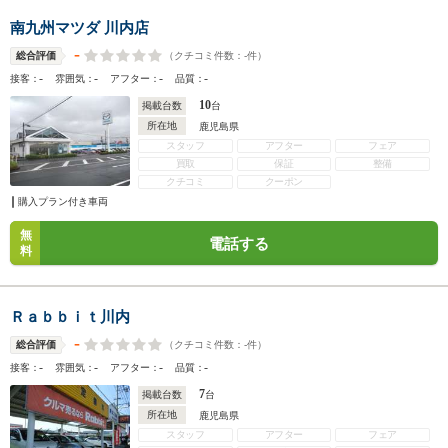
南九州マツダ 川内店
-
（クチコミ件数：
-
件）
総合評価
-
-
-
-
接客：
雰囲気：
アフター：
品質：
10
掲載台数
台
所在地
鹿児島県
スタッフ
アフター
フェア
買取
保証
整備
クチコミ
クーポン
購入プラン付き車両
無
電話する
料
Ｒａｂｂｉｔ川内
-
（クチコミ件数：
-
件）
総合評価
-
-
-
-
接客：
雰囲気：
アフター：
品質：
7
掲載台数
台
所在地
鹿児島県
スタッフ
アフター
フェア