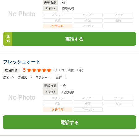
-
掲載台数
台
所在地
鹿児島県
スタッフ
アフター
フェア
買取
保証
整備
クチコミ
クーポン
無
電話する
料
フレッシュオート
5
（クチコミ件数：
1
件）
総合評価
5
5
-
5
接客：
雰囲気：
アフター：
品質：
-
掲載台数
台
所在地
鹿児島県
スタッフ
アフター
フェア
買取
保証
整備
クチコミ
クーポン
電話する