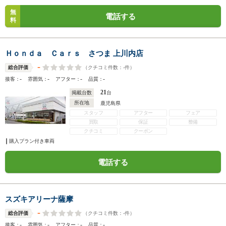
無
電話する
料
Ｈｏｎｄａ Ｃａｒｓ さつま 上川内店
-
（クチコミ件数：
-
件）
総合評価
-
-
-
-
接客：
雰囲気：
アフター：
品質：
21
掲載台数
台
所在地
鹿児島県
スタッフ
アフター
フェア
買取
保証
整備
クチコミ
クーポン
購入プラン付き車両
電話する
スズキアリーナ薩摩
-
（クチコミ件数：
-
件）
総合評価
-
-
-
-
接客：
雰囲気：
アフター：
品質：