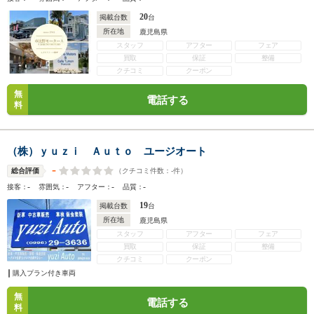
20
掲載台数
台
所在地
鹿児島県
スタッフ
アフター
フェア
買取
保証
整備
クチコミ
クーポン
無
電話する
料
（株）ｙｕｚｉ Ａｕｔｏ ユージオート
-
（クチコミ件数：
-
件）
総合評価
-
-
-
-
接客：
雰囲気：
アフター：
品質：
19
掲載台数
台
所在地
鹿児島県
スタッフ
アフター
フェア
買取
保証
整備
クチコミ
クーポン
購入プラン付き車両
無
電話する
料