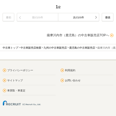
1
/2
最初
前の20件
次の20件
最後
薩摩川内市（鹿児島）の中古車販売店TOPへ
中古車トップ
中古車販売店検索
九州の中古車販売店
鹿児島の中古車販売店
薩摩川内市（鹿
プライバシーポリシー
利用規約
サイトマップ
お問い合わせ
車買取・車査定