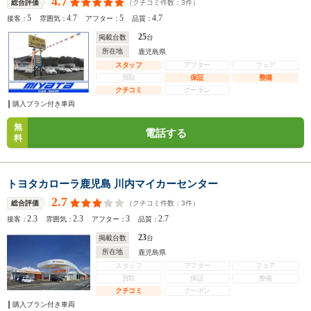
4.7
（クチコミ件数：
3
件）
総合評価
5
4.7
5
4.7
接客：
雰囲気：
アフター：
品質：
25
掲載台数
台
所在地
鹿児島県
スタッフ
アフター
フェア
買取
保証
整備
クチコミ
クーポン
購入プラン付き車両
無
電話する
料
トヨタカローラ鹿児島 川内マイカーセンター
2.7
（クチコミ件数：
3
件）
総合評価
2.3
2.3
3
2.7
接客：
雰囲気：
アフター：
品質：
23
掲載台数
台
所在地
鹿児島県
スタッフ
アフター
フェア
買取
保証
整備
クチコミ
クーポン
購入プラン付き車両