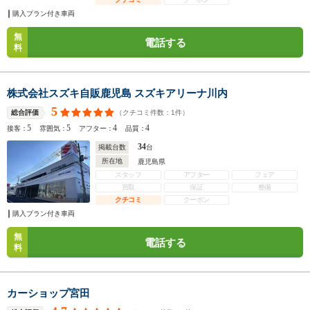
購入プラン付き車両
無
電話する
料
株式会社スズキ自販鹿児島 スズキアリーナ川内
5
（クチコミ件数：
1
件）
総合評価
5
5
4
4
接客：
雰囲気：
アフター：
品質：
34
掲載台数
台
所在地
鹿児島県
スタッフ
アフター
フェア
買取
保証
整備
クチコミ
クーポン
購入プラン付き車両
無
電話する
料
カーショップ宮田