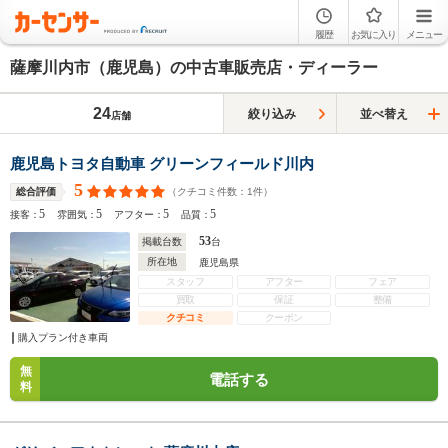
履歴
お気に入り
メニュー
薩摩川内市（鹿児島）の中古車販売店・ディーラー
24
絞り込み
並べ替え
店舗
鹿児島トヨタ自動車 グリーンフィールド川内
5
（クチコミ件数：
1
件）
総合評価
5
5
5
5
接客：
雰囲気：
アフター：
品質：
53
掲載台数
台
所在地
鹿児島県
スタッフ
アフター
フェア
買取
保証
整備
クチコミ
クーポン
購入プラン付き車両
無
電話する
料