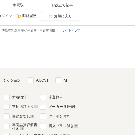
車買取
お役立ち記事
ログイン
閲覧履歴
お気に入り
伊佐市(鹿児島県)の中古車・中古車情報
サイトマップ
ミッション
AT/CVT
MT
新着物件
未登録車
支払総額あり
メーカー系販売店
修復歴なし
クーポン付き
車両品質評価書
購入プラン付き
付き