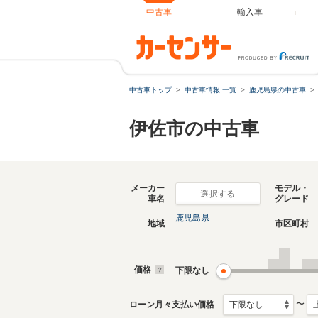
中古車
輸入車
中古車トップ
中古車情報:一覧
鹿児島県の中古車
伊佐市の中古車
メーカー
モデル・
選択する
車名
グレード
鹿児島県
地域
市区町村
価格
下限なし
〜
ローン月々支払い価格