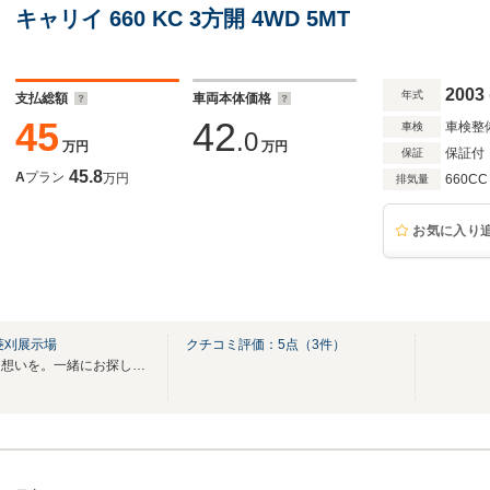
キャリイ 660 KC 3方開 4WD 5MT
2003
年式
支払総額
車両本体価格
45
42
車検整
車検
.0
万円
万円
保証付
保証
45.8
A
プラン
万円
660CC
排気量
お気に入り
菱刈展示場
クチコミ評価：
5
点（
3
件）
お客様の大切な一台を。大切な想いを。一緒にお探しいたします！！