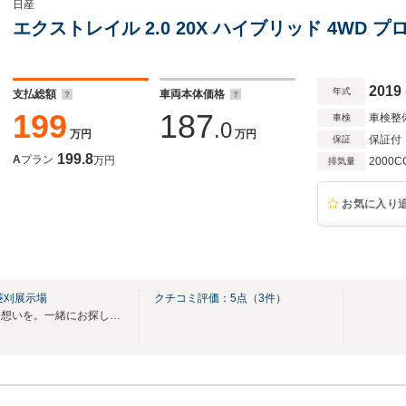
日産
エクストレイル 2.0 20X ハイブリッド 4WD 
2019
年式
支払総額
車両本体価格
199
187
車検整
車検
.0
万円
万円
保証付
保証
199.8
A
プラン
万円
2000C
排気量
お気に入り
菱刈展示場
クチコミ評価：
5
点（
3
件）
お客様の大切な一台を。大切な想いを。一緒にお探しいたします！！