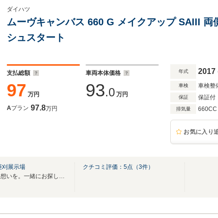
ダイハツ
ムーヴキャンバス 660 G メイクアップ SAII
シュスタート
2017
年式
支払総額
車両本体価格
97
93
車検整
車検
.0
万円
万円
保証付
保証
97.8
A
プラン
万円
660CC
排気量
お気に入り
菱刈展示場
クチコミ評価：
5
点（
3
件）
お客様の大切な一台を。大切な想いを。一緒にお探しいたします！！