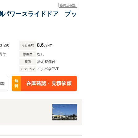
販売店保証
I 両側パワースライドドア プッ
8.6
(H29)
万km
走行距離
備付
なし
修復歴
法定整備付
整備
インパネCVT
ミッション
無
在庫確認・見積依頼
追加
料