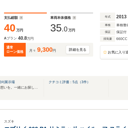
2013
年式
支払総額
車両本体価格
40
35
車検整
車検
.0
万円
万円
保証付
保証
40.8
A
プラン
万円
660CC
排気量
通常
9,300
詳細を見る
月々
円
ローン価格
お気に入り
菱刈展示場
クチコミ評価：
5
点（
3
件）
お客様の大切な一台を。大切な想いを。一緒にお探しいたします！！
スズキ