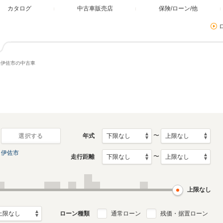
カタログ
中古車販売店
保険/ローン/他
伊佐市の中古車
〜
年式
選択する
伊佐市
〜
走行距離
上限なし
ローン種類
通常ローン
残価・据置ローン