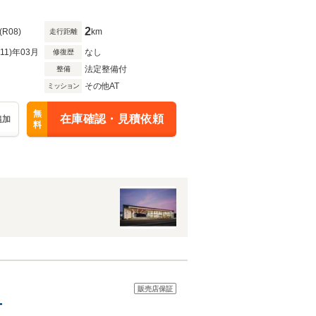
2
(R08)
km
走行距離
R11)年03月
なし
修復歴
法定整備付
整備
その他AT
ミッション
無
在庫確認・見積依頼
追加
料
販売店保証
T