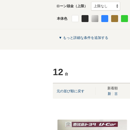
ローン頭金（上限）
本体色
▼ もっと詳細な条件を追加する
12
台
新着順
元の並び順に戻す
新
古