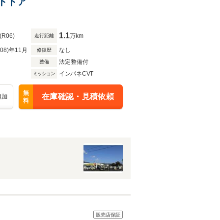
イドドア
1.1
(R06)
万km
走行距離
R08)年11月
なし
修復歴
法定整備付
整備
インパネCVT
ミッション
無
在庫確認・見積依頼
追加
料
販売店保証