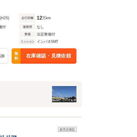
12
(H25)
万km
走行距離
備付
なし
修復歴
法定整備付
整備
インパネ5MT
ミッション
無
在庫確認・見積依頼
追加
料
販売店保証