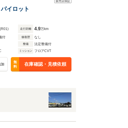
販売店保証
プロパイロット
4.9
(R01)
万km
走行距離
備付
なし
修復歴
法定整備付
整備
C
フロアCVT
ミッション
無
在庫確認・見積依頼
追加
料