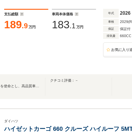
2026
年式
支払総額
車両本体価格
189
183
2029(
車検
.9
.1
万円
万円
保証付
保証
660CC
排気量
お気に入り
クチコミ評価：－
お客様に安心して乗って頂く事を使命とし、高品質車をお届けいたします。
ダイハツ
ハイゼットカーゴ 660 クルーズ ハイルーフ 5M