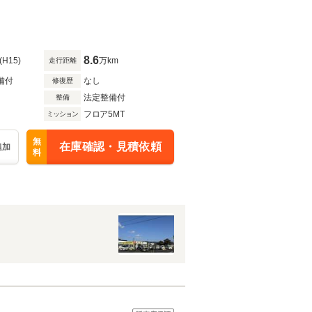
8.6
(H15)
万km
走行距離
備付
なし
修復歴
法定整備付
整備
フロア5MT
ミッション
無
在庫確認・見積依頼
追加
料