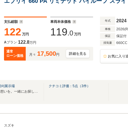
エブリイ 660 PA リミテッド ハイルーフ スラ
2024
年式
支払総額
車両本体価格
122
119
2026(
車検
.0
万円
万円
保証付
保証
122.8
A
プラン
万円
660CC
排気量
通常
17,500
詳細を見る
月々
円
ローン価格
お気に入り
菱刈展示場
クチコミ評価：
5
点（
3
件）
お客様の大切な一台を。大切な想いを。一緒にお探しいたします！！
スズキ