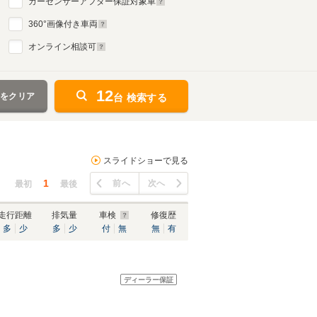
カーセンサーアフター保証対象車
360
°画像付き車両
オンライン相談可
12
件をクリア
台 検索する
スライドショーで見る
1
前へ
次へ
最初
最後
走行距離
排気量
車検
修復歴
多
少
多
少
付
無
無
有
ディーラー保証