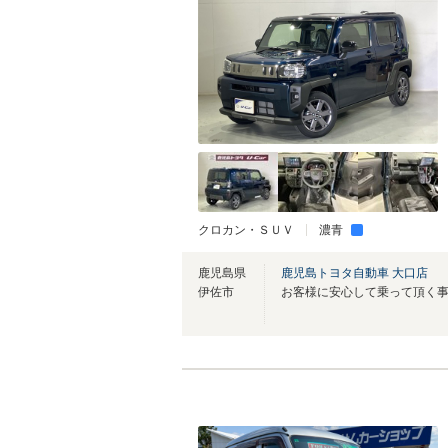
クロカン・ＳＵＶ
濃青
鹿児島県
鹿児島トヨタ自動車 大口店
伊佐市