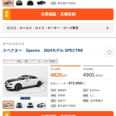
住所
東京都千代田区
無
在庫確認・見積依頼
料
販売店：
ロールス・ロイス・モーター・カーズ東京
ロールスロイス
スペクター Spectre 2024モデル SPECTRE
ディーラー保証
購入プラン付
360°画像付
支払総額
本体価格
4920
4900.
0
万円
万円
473,900
残価ローン
月々
円
年式
2024
年
走行
0.2
万km
車検
'27/07
修復
なし
保証
保証付
整備
法定整備付
住所
東京都千代田区
無