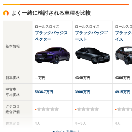
よく一緒に検討される車種を比較
ロールスロイス
ロールスロイス
ロールス
ブラックバッジス
ブラックバッジゴ
ブラック
ペクター
ースト
イス
基本情報
新車価格
‐‐‐万円
4349万円
4306万円
中古車
5836.7万円
3900万円
4915万円
平均価格
クチコミ
-
-
-
総合評価
乗車定員
4人
4～5人
4人