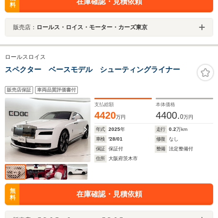
在庫確認・見積依頼
料
販売店：
ロールス・ロイス・モーター・カーズ東京
ロールスロイス
スペクター ベースモデル シューティングライナー
販売店保証
車両品質評価書付
支払総額
本体価格
4420
4400.
0
万円
万円
年式
2025
年
走行
0.2
万km
車検
'28/01
修復
なし
保証
保証付
整備
法定整備付
住所
大阪府茨木市
無
在庫確認・見積依頼
料