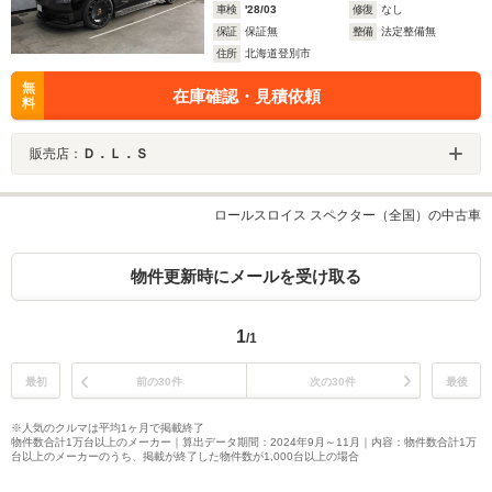
車検
'28/03
修復
なし
保証
保証無
整備
法定整備無
住所
北海道登別市
無
在庫確認・見積依頼
料
販売店：
Ｄ．Ｌ．Ｓ
ロールスロイス スペクター（全国）の中古車
物件更新時にメールを受け取る
1
/1
最初
前の30件
次の30件
最後
※人気のクルマは平均1ヶ月で掲載終了
物件数合計1万台以上のメーカー｜算出データ期間：2024年9月～11月｜内容：物件数合計1万
台以上のメーカーのうち、掲載が終了した物件数が1,000台以上の場合