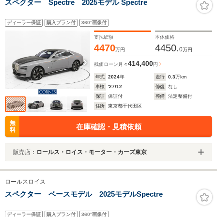
スペクター Spectre 2025モデル Spectre
ディーラー保証
購入プラン付
360°画像付
支払総額
本体価格
4470
4450.
0
万円
万円
414,400
残価ローン
月々
円
年式
2024
年
走行
0.3
万km
車検
'27/12
修復
なし
保証
保証付
整備
法定整備付
住所
東京都千代田区
無
在庫確認・見積依頼
料
販売店：
ロールス・ロイス・モーター・カーズ東京
ロールスロイス
スペクター ベースモデル 2025モデルSpectre
ディーラー保証
購入プラン付
360°画像付