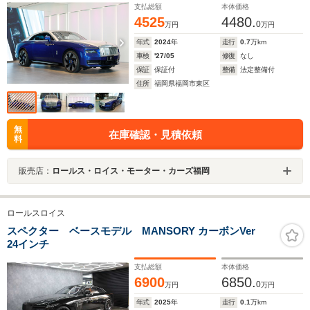
支払総額
本体価格
4525
4480.
0
万円
万円
年式
2024
年
走行
0.7
万km
車検
'27/05
修復
なし
保証
保証付
整備
法定整備付
住所
福岡県福岡市東区
無
在庫確認・見積依頼
料
販売店：
ロールス・ロイス・モーター・カーズ福岡
ロールスロイス
スペクター ベースモデル MANSORY カーボンVer
24インチ
支払総額
本体価格
6900
6850.
0
万円
万円
年式
2025
年
走行
0.1
万km