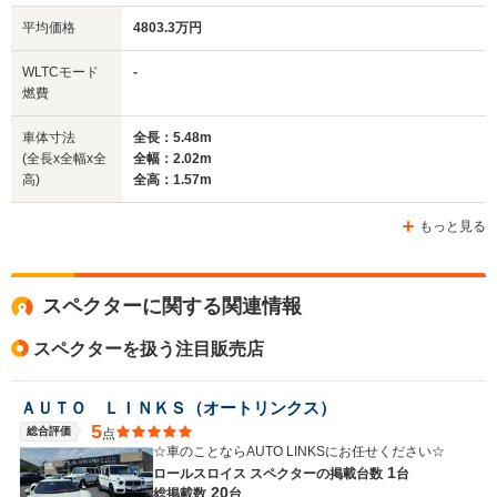
平均価格
4803.3万円
排気量
-
6750cc
6592cc
WLTCモード
-
駆動方式
4WD
4WD
FR
燃費
車体寸法
全長：5.48m
(全長x全幅x全
全幅：2.02m
高)
全高：1.57m
もっと見る
スペクターに関する関連情報
スペクターを扱う注目販売店
ＡＵＴＯ ＬＩＮＫＳ（オートリンクス）
5
総合評価
点
☆車のことならAUTO LINKSにお任せください☆
1
ロールスロイス スペクターの
掲載台数
台
20
総掲載数
台