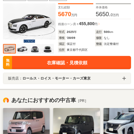
支払総額
本体価格
5670
5650.
0
万円
万円
455,800
残価ローン
月々
円
年式
2025
年
走行
500
km
車検
'28/09
修復
なし
保証
保証付
整備
法定整備付
住所
東京都千代田区
無
在庫確認・見積依頼
料
販売店：
ロールス・ロイス・モーター・カーズ東京
あなたにおすすめの中古車
［PR］