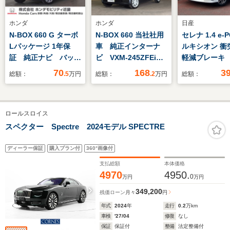
ホンダ
ホンダ
日産
N-BOX 660 G ターボ
N-BOX 660 当社社用
セレナ 1.4 e-
Lパッケージ 1年保
車 純正インターナ
ルキシオン 衝
証 純正ナビ バック
ビ VXM-245ZFEi
軽減ブレーキ
カメラ 片側電動スラ
フルセグ Bluetooth
違い衝突防止
70
168
3
総額：
.5
万円
総額：
.2
万円
総額：
イドドア クルーズコ
オーディオ USB
ーナビ アラ
ントロール パドルシ
シートヒーター 前後
ューモニター
フト ワンセグ
パーキングセンサー
ライブレコ
ロールスロイス
Bluetooth DVD ス
バックカメラ
ETC2.0 シ
ペアキー HIDヘッド
ETC2.0
ター LEDヘ
スペクター Spectre 2024モデル SPECTRE
ライト 横滑り防止装
ト ハイビー
置 アイドリングスト
ト セキュリ
ディーラー保証
購入プラン付
360°画像付
ップ
支払総額
本体価格
4970
4950.
0
万円
万円
349,200
残価ローン
月々
円
年式
2024
年
走行
0.2
万km
車検
'27/04
修復
なし
保証
保証付
整備
法定整備付