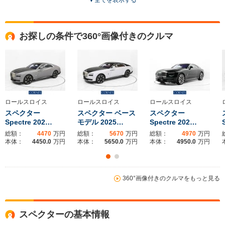
▼
全てを表示する
ドア数
2ドア
4ドア
2ドア
全高
全高
全
お探しの条件で360°画像付きのクルマ
1.58m
1.57m
1.
全幅
全幅
全
サイズ
2.02m
2m
1.
全長
全長
(全長x全幅x全高)
5.49m
5.55m
5.
ロールスロイス
ロールスロイス
ロールスロイス
スペクター
スペクター ベース
スペクター
Spectre 202…
モデル 2025…
Spectre 202…
総額：
4470
万円
総額：
5670
万円
総額：
4970
万円
ホイールベース
ホイールベース
ホイー
本体：
4450.0
万円
本体：
5650.0
万円
本体：
4950.0
万円
-m
-m
360°画像付きのクルマをもっと見る
WLTCモード
-
-
-
燃費
スペクターの基本情報