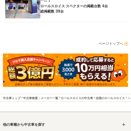
ーム 】
4
ロールスロイス スペクターの
掲載台数
台
39
総掲載数
台
ページトップへ
中古車トップ
中古車検索：メーカー一覧
ロールスロイスの中古車
全国のロールスロイス
ス
他の車種から中古車を探す