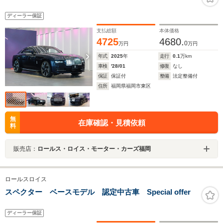
ディーラー保証
支払総額
本体価格
4725
4680.
0
万円
万円
年式
2025
年
走行
0.1
万km
車検
'28/01
修復
なし
保証
保証付
整備
法定整備付
住所
福岡県福岡市東区
無
在庫確認・見積依頼
料
販売店：
ロールス・ロイス・モーター・カーズ福岡
ロールスロイス
スペクター ベースモデル 認定中古車 Special offer
ディーラー保証