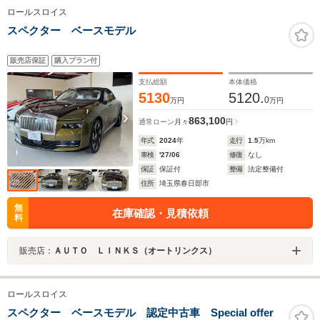
ロールスロイス
スペクター ベースモデル
販売店保証
購入プラン付
支払総額
本体価格
5130
5120.
0
万円
万円
863,100
通常ローン
月々
円
年式
2024
年
走行
1.5
万km
車検
'27/06
修復
なし
保証
保証付
整備
法定整備付
住所
埼玉県春日部市
無
在庫確認・見積依頼
料
販売店：
ＡＵＴＯ ＬＩＮＫＳ（オートリンクス）
ロールスロイス
スペクター ベースモデル 認定中古車 Special offer