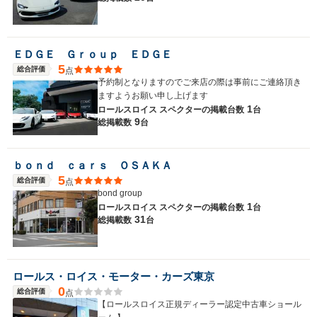
ＥＤＧＥ Ｇｒｏｕｐ ＥＤＧＥ
5
総合評価
点
予約制となりますのでご来店の際は事前にご連絡頂き
ますようお願い申し上げます
1
ロールスロイス スペクターの
掲載台数
台
9
総掲載数
台
ｂｏｎｄ ｃａｒｓ ＯＳＡＫＡ
5
総合評価
点
bond group
1
ロールスロイス スペクターの
掲載台数
台
31
総掲載数
台
ロールス・ロイス・モーター・カーズ東京
0
総合評価
点
【ロールスロイス正規ディーラー認定中古車ショール