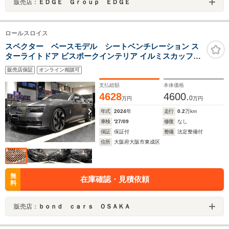
販売店：
ＥＤＧＥ Ｇｒｏｕｐ ＥＤＧＥ
ロールスロイス
スペクター ベースモデル シートベンチレーション ス
ターライトドア ビスポークインテリア イルミスカッフプ
レート 23インチAW ビスポークオーディオ
販売店保証
オンライン相談可
支払総額
本体価格
4628
4600.
0
万円
万円
年式
2024
年
走行
0.2
万km
車検
'27/09
修復
なし
保証
保証付
整備
法定整備付
住所
大阪府大阪市東成区
無
在庫確認・見積依頼
料
販売店：
ｂｏｎｄ ｃａｒｓ ＯＳＡＫＡ