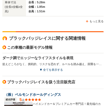
車体寸法
全長：5.28m
(全長x全幅x全
全幅：1.95m
高)
全高：1.51m
ホイールベース
ホイールベース
ホイー
-m
-m
もっと見る
ブラックバッジレイスに関する関連情報
WLTCモード
-
-
-
燃費
この車種の最新モデル情報
ダーク調でエッジーなライフスタイルを表現
捉えどころがなく、挑戦的、リスクを恐れず、ルールを踏み越え、因襲を一笑に付すような世間の常識からはみ出した人にアピールする、ロールス・ロイスブランドの一面を表現したモデルが、ブラックバッジシリーズ。一段とダークで、一段と独断的、一段と大きな自信をにじませ、一段と押しの強さが表現されている。室内も航空宇宙技術グレードのアルミニウム合金製糸の織物とカーボンファイバーからなる、コンポジット材サーフェスを使用。ステルス機の機体表面にも使用される素材にあたる。エンジンは、最高出力632ps／最大トルク870N・mを発生する、6.6L V12ツインターボ。8速ATとの組み合わせにより、0-100km/h加速4.5秒を実現する。（2019.11）
排気量
6749cc
-
6592cc
全てを表示する
駆動方式
FR
4WD
FR
ブラックバッジレイスを扱う注目販売店
（株）ベルモンドホールディングス
5
総合評価
点
ハイエンドカー＆プレミアムカー専門店！最先端のカ