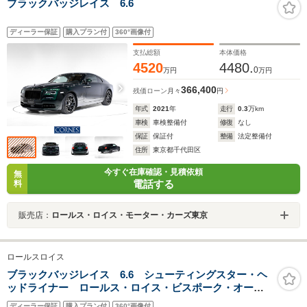
ブラックバッジレイス 6.6
ディーラー保証
購入プラン付
360°画像付
支払総額
本体価格
4520
4480.
0
万円
万円
366,400
残価ローン
月々
円
年式
2021
年
走行
0.3
万km
車検
車検整備付
修復
なし
保証
保証付
整備
法定整備付
住所
東京都千代田区
今すぐ在庫確認・見積依頼
無
電話する
料
販売店：
ロールス・ロイス・モーター・カーズ東京
ロールスロイス
ブラックバッジレイス 6.6 シューティングスター・ヘ
ッドライナー ロールス・ロイス・ビスポーク・オーデ
ィオ
ディーラー保証
購入プラン付
360°画像付