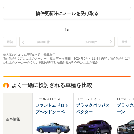
物件更新時にメールを受け取る
1
/1
最初
前の30件
次の30件
最後
※人気のクルマは平均1ヶ月で掲載終了
物件数合計1万台以上のメーカー｜算出データ期間：2024年9月～11月｜内容：物件数合計1万
台以上のメーカーのうち、掲載が終了した物件数が1,000台以上の場合
よく一緒に検討される車種を比較
ロールスロイス
ロールスロイス
ロールス
ファントムドロッ
ブラックバッジス
ブラック
プヘッドクーペ
ペクター
ーン
基本情報