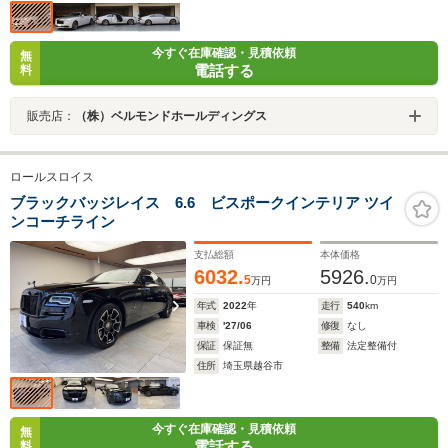
今すぐ在庫確認・見積依頼
無
電話する
料
販売店：
（株）ベルモンドホールディングス
ロールスロイス
ブラックバッジレイス 6.6 ビスポークインテリア ツイ
ンコーチライン
支払総額
本体価格
6032.
5926.
5
0
万円
万円
年式
2022
年
走行
540
km
車検
'27/06
修復
なし
保証
保証無
整備
法定整備付
住所
埼玉県越谷市
今すぐ在庫確認・見積依頼
無
電話する
料