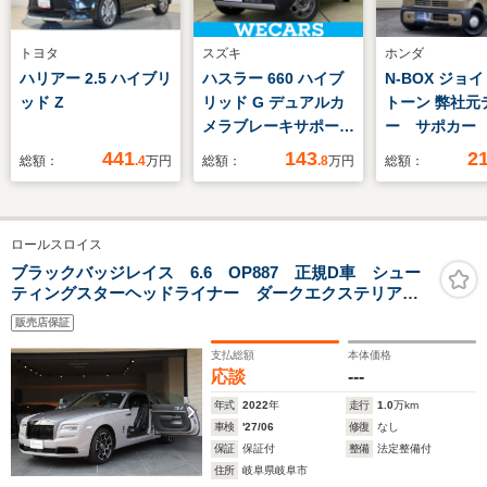
トヨタ
スズキ
ホンダ
ハリアー 2.5 ハイブリ
ハスラー 660 ハイブ
N-BOX ジョイ 
ッド Z
リッド G デュアルカ
トーン 弊社元
メラブレーキサポート
ー サポカー 
(スズキ)/シートヒータ
インチコネク
441
143
2
総額：
.4
万円
総額：
.8
万円
総額：
ー 前席/車線逸脱防止
障害物センサ
支援システム/ヘッド
間違い急発進
ランプ LED/横滑り防
置 USB Blue
ロールスロイス
止装置/アイドリング
オーディオ 
ストップ/セーフティ
ETC2.0 シ
ブラックバッジレイス 6.6 OP887 正規D車 シュー
ティングスターヘッドライナー ダークエクステリアパ
サポート(スズキ)/禁煙
タールーフコ
ッケージ イルミネーショントレッドプレート ビスポ
車
付きサンシェ
販売店保証
ークインテリア RRビスポークオーディオ
支払総額
本体価格
応談
---
年式
2022
年
走行
1.0
万km
車検
'27/06
修復
なし
保証
保証付
整備
法定整備付
住所
岐阜県岐阜市