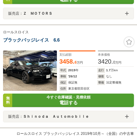
販売店：
Ｚ ＭＯＴＯＲＳ
ロールスロイス
ブラックバッジレイス 6.6
支払総額
本体価格
3458.
3420.
6
0
万円
万円
年式
2019
年
走行
1.7
万km
車検
'26/12
修復
なし
保証
保証無
整備
法定整備無
住所
東京都世田谷区
今すぐ在庫確認・見積依頼
無
電話する
料
販売店：
Ｓｈｉｎｏｄａ Ａｕｔｏｍｏｂｉｌｅ
ロールスロイス ブラックバッジレイス 2019年10月～（全国）の中古車