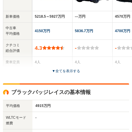
新車価格
5218.5～5927万円
‐‐‐万円
4570万円
中古車
4150万円
5836.7万円
4700万円
平均価格
クチコミ
4.3
-
-
総合評価
乗車定員
4人
4人
4人
▼
全てを表示する
ドア数
2ドア
2ドア
2ドア
全高
全高
全
ブラックバッジレイスの基本情報
1.58m
1.58m
1
平均価格
4915万円
全幅
全幅
全
WLTCモード
-
サイズ
1.99m
2.02m
1.
燃費
全長
全長
(全長x全幅x全高)
5.61m
5.49m
5