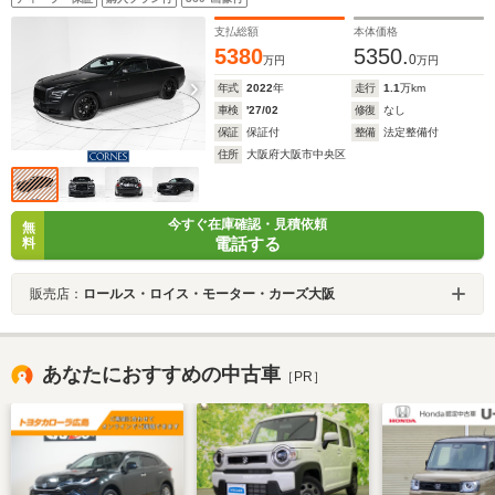
支払総額
本体価格
5380
5350.
0
万円
万円
年式
2022
年
走行
1.1
万km
車検
'27/02
修復
なし
保証
保証付
整備
法定整備付
住所
大阪府大阪市中央区
今すぐ在庫確認・見積依頼
無
電話する
料
販売店：
ロールス・ロイス・モーター・カーズ大阪
あなたにおすすめの中古車
［PR］