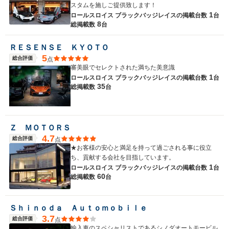
スタムを施しご提供致します！
1
ロールスロイス ブラックバッジレイスの
掲載台数
台
8
総掲載数
台
ＲＥＳＥＮＳＥ ＫＹＯＴＯ
5
総合評価
点
審美眼でセレクトされた満ちた美意識
1
ロールスロイス ブラックバッジレイスの
掲載台数
台
35
総掲載数
台
Ｚ ＭＯＴＯＲＳ
4.7
総合評価
点
★お客様の安心と満足を持って過ごされる事に役立
ち、貢献する会社を目指しています。
1
ロールスロイス ブラックバッジレイスの
掲載台数
台
60
総掲載数
台
Ｓｈｉｎｏｄａ Ａｕｔｏｍｏｂｉｌｅ
3.7
総合評価
点
輸入車のスペシャリストであるシノダオートモービル