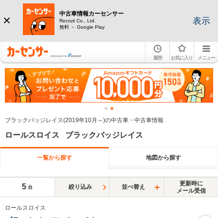
中古車情報カーセンサー
表示
Recruit Co., Ltd.
無料 － Google Play
履歴
お気に入り
メニュー
ブラックバッジレイス(2019年10月～)の中古車・中古車情報
ロールスロイス ブラックバッジレイス
一覧から探す
地図から探す
更新時に
5
絞り込み
並べ替え
台
メール受信
ロールスロイス