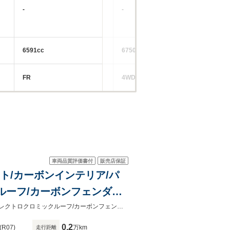
-
-
-
6591cc
6750cc
67
FR
4WD
FR
車両品質評価書付
販売店保証
ネット/カーボンインテリア/パ
ルーフ/カーボンフェンダー
トシート/カラーキャリパ
OP962万/カーボンボンネット/カーボンインテリア/パフォーマンスインテリアエレクトロクロミックルーフ/カーボンフェンダールーバー/カーボンエアブレーキ/電動コンフォートシート/
0.2
(R07)
万km
走行距離