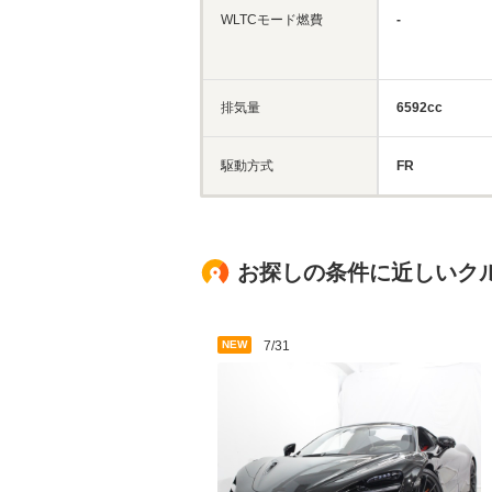
WLTCモード燃費
-
排気量
6592cc
駆動方式
FR
お探しの条件に近しいク
NEW
7/31