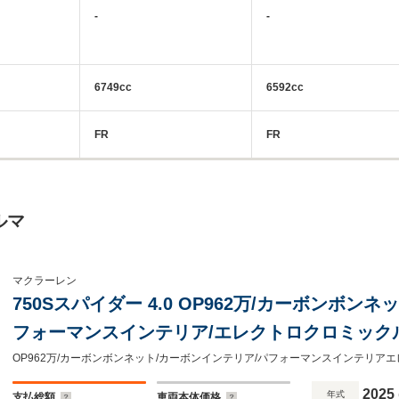
-
-
6749cc
6592cc
FR
FR
ルマ
マクラーレン
750Sスパイダー 4.0 OP962万/カーボンボン
フォーマンスインテリア/エレクトロクロミック
ルーバー/カーボンエアブレーキ/電動コンフォー
ー/B&Wオーディオ
2025
年式
支払総額
車両本体価格