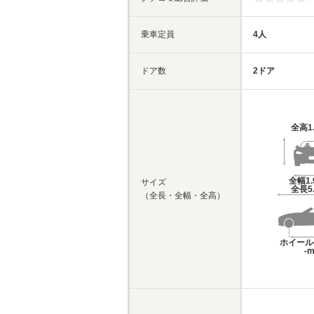
乗車定員
4人
ドア数
2ドア
全高
1
全幅
1
サイズ
全長
5
（全長・全幅・全高）
ホイール
-