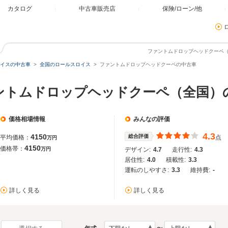
カタログ
中古車販売店
保険/ローン/他
ファントムドロップヘッドクーペ
イスの中古車
全国のロールスロイス
ファントムドロップヘッドクーペの中古車
ントムドロップヘッドクーペ（全国）
価格相場情報
みんなの評価
4.3
4150
総合評価
平均価格：
点
万円
4150
価格帯：
万円
デザイン:
4.7
走行性:
4.3
居住性:
4.0
積載性:
3.3
運転のしやすさ:
3.3
維持費:
-
詳しく見る
詳しく見る