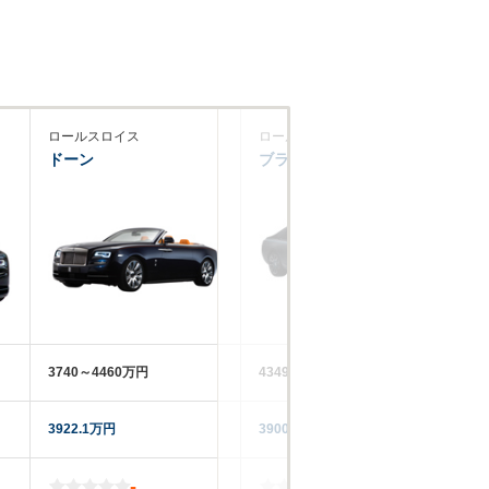
ロールスロイス
ロールスロイス
ロ
ドーン
ブラックバッジゴースト
フ
3740～4460万円
4349万円
54
3922.1万円
3900万円
45
-
-