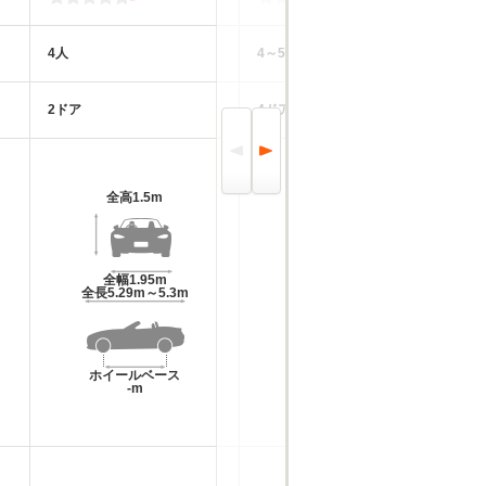
4人
4～5人
4
2ドア
4ドア
4
全高
1.5m
全高
1.57m
全幅
1.95m
全幅
2m
全長
5.29m～5.3m
全長
5.55m
ホイールベース
ホイールベース
-m
-m