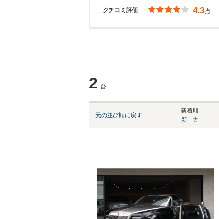
4.3
クチコミ評価
点
2
台
新着順
元の並び順に戻す
新
古