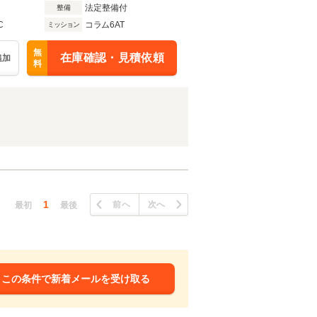
法定整備付
整備
C
コラム6AT
ミッション
無
在庫確認・見積依頼
追加
料
1
前へ
次へ
最初
最後
この条件で新着メールを受け取る