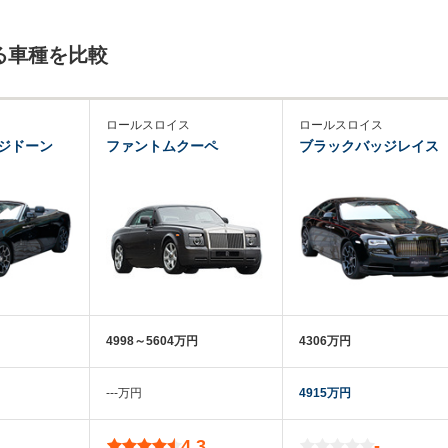
る車種を比較
ロールスロイス
ロールスロイス
ジドーン
ファントムクーペ
ブラックバッジレイス
4998～5604万円
4306万円
‐‐‐万円
4915万円
4.3
-