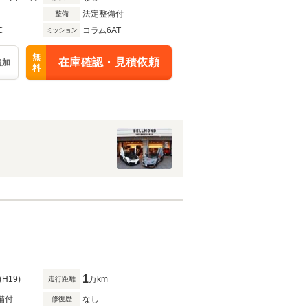
法定整備付
整備
C
コラム6AT
ミッション
無
在庫確認・見積依頼
追加
料
1
(H19)
万km
走行距離
備付
なし
修復歴