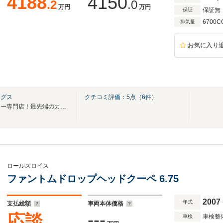
4188
4150
.2
.0
万円
万円
保証無
保証
6700C
排気量
お気に入り
ングス
クチコミ評価：
5
点（
6
件）
ハイエンドカー＆プレミアムカー専門店！最先端のカスタムを施しご提供致します！
ロールスロイス
ファントムドロップヘッドクーペ 6.75
2007
年式
支払総額
車両本体価格
---
応談
車検整
車検