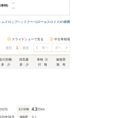
---
新車時)
---
トムドロップヘッドクーペ(ロールスロイス)の燃費
スライドショーで見る
中古車相場
1
前へ
次へ
最初
最後
走行距離
排気量
車検
修復歴
多
少
多
少
付
無
無
有
4.3
(H23)
万km
走行距離
R10)年06月
なし
修復歴