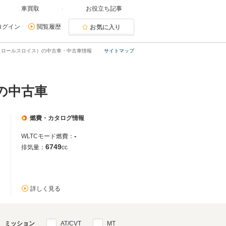
車買取
お役立ち記事
ログイン
閲覧履歴
お気に入り
（ロールスロイス）の中古車・中古車情報
サイトマップ
の中古車
燃費・カタログ情報
-
WLTCモード燃費：
6749
排気量：
cc
詳しく見る
ミッション
AT/CVT
MT