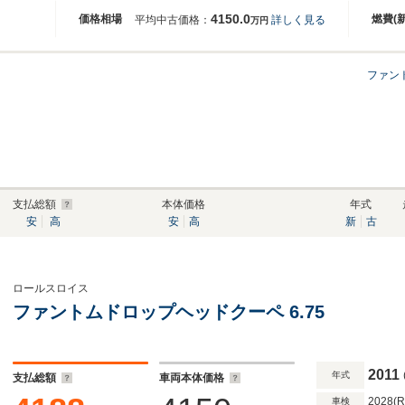
4150.0
価格相場
燃費(
平均中古価格：
詳しく見る
万円
ファン
支払総額
本体価格
年式
安
高
安
高
新
古
ロールスロイス
ファントムドロップヘッドクーペ 6.75
2011
年式
支払総額
車両本体価格
2028(
車検