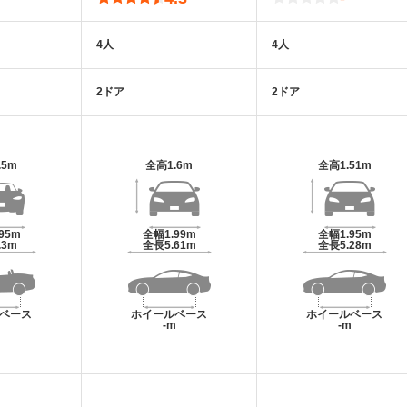
4人
4人
2ドア
2ドア
.5m
全高
1.6m
全高
1.51m
.95m
全幅
1.99m
全幅
1.95m
.3m
全長
5.61m
全長
5.28m
ベース
ホイールベース
ホイールベース
m
-m
-m