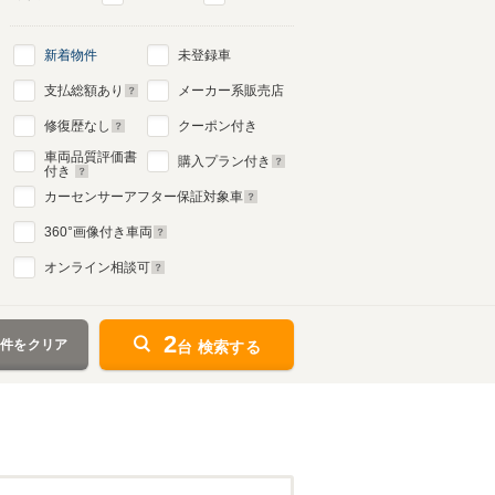
新着物件
未登録車
支払総額あり
メーカー系販売店
修復歴なし
クーポン付き
車両品質評価書
購入プラン付き
付き
カーセンサーアフター保証対象車
360
°画像付き車両
オンライン相談可
2
条件をクリア
台 検索する