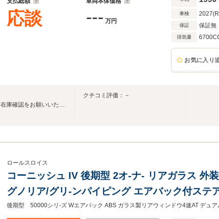
支払総額
車両本体価格
---
応談
2027(
車検
万円
保証無
保証
6700C
排気量
お気に入り
クチコミ評価：－
ご来店の際は事前にお電話にて在庫確認をお願いいたします。
ロールスロイス
コーニッシュ IV 後期型 2オ-ナ- リアガラス 外
グノリア/グリ-ンパイピング エアバック付ステア
ブルコ-チライン ピクニックテ-ブル 純正15イン
後期型 50000シリ-ズ Wエアバック ABS ガラス製リアウィンドウ4速AT 