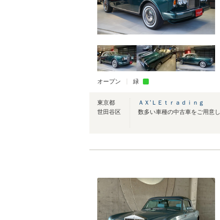
オープン
緑
東京都
ＡＸ’ＬＥｔｒａｄｉｎｇ
世田谷区