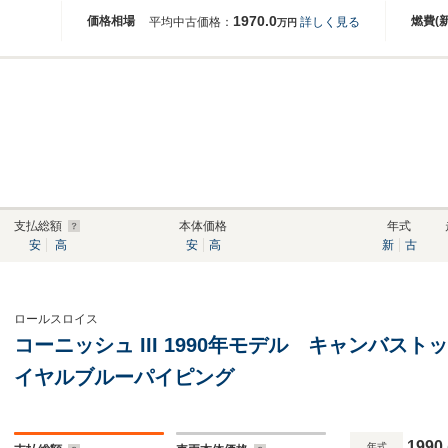
1970.0
価格相場
燃費(
平均中古価格：
詳しく見る
万円
支払総額
本体価格
年式
安
高
安
高
新
古
ロールスロイス
コーニッシュ III 1990年モデル キャンバス
イヤルブルーパイピング
1990
年式