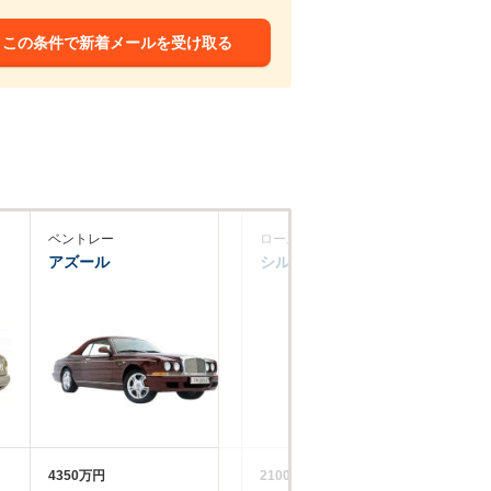
この条件で新着メールを受け取る
ベントレー
ロールスロイス
ロ
アズール
シルバースピリット
フ
ド
4350万円
2100万円
52