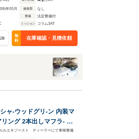
R09)年05月
なし
修復歴
法定整備付
整備
C
コラム3AT
ミッション
無
在庫確認・見積依頼
追加
料
装シャ-ウッドグリ-ン 内装マ
リング 2本出しマフラ- ダ
チホイ-ル 記録簿
デュアルルエキゾースト ディーラーにて車検整備