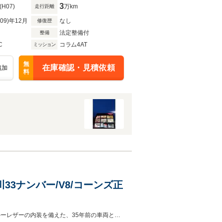
3
(H07)
万km
走行距離
R09)年12月
なし
修復歴
法定整備付
整備
C
コラム4AT
ミッション
無
在庫確認・見積依頼
追加
料
33ナンバー/V8/コーンズ正
https://enmann.jp/ 詳細は当社ホームページをご覧ください。珍しい外装色にブルーレザーの内装を備えた、35年前の車両とは思えないほど美しいコンディションです。