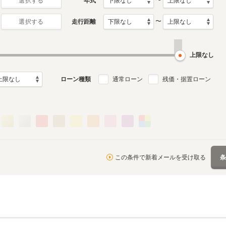
〜
年式
選択する
〜
走行距離
選択する
初代
月～1994年12月
1989年11月～1992年12
ル
月生産モデル
上限なし
ローン種類
通常ローン
残価・据置ローン
この条件で新着メールを受け取る