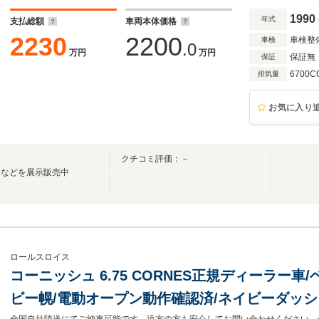
1990
年式
支払総額
車両本体価格
2230
2200
車検整
車検
.0
万円
万円
保証無
保証
6700C
排気量
お気に入り
クチコミ評価：－
ーなどを展示販売中
ロールスロイス
コーニッシュ 6.75 CORNES正規ディーラー車
ビー幌/電動オープン動作確認済/ネイビーダッシ