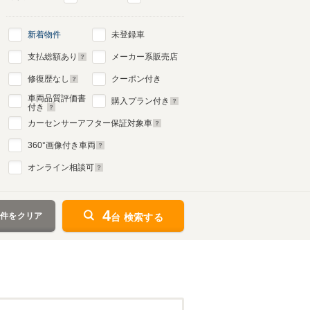
新着物件
未登録車
支払総額あり
メーカー系販売店
修復歴なし
クーポン付き
車両品質評価書
購入プラン付き
付き
カーセンサーアフター保証対象車
360
°画像付き車両
オンライン相談可
4
条件をクリア
台 検索する