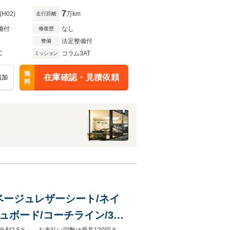
7
(H02)
万km
走行距離
備付
なし
修復歴
法定整備付
整備
C
コラム3AT
ミッション
無
在庫確認・見積依頼
追加
料
/ベージュレザーシート/ネイ
ュボード/コーチライン/3層