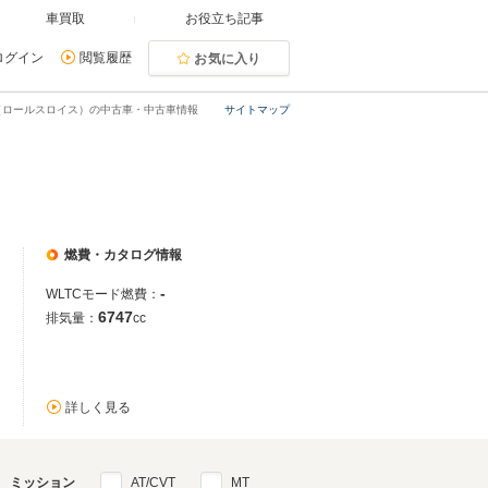
車買取
お役立ち記事
ログイン
閲覧履歴
お気に入り
（ロールスロイス）の中古車・中古車情報
サイトマップ
燃費・カタログ情報
-
WLTCモード燃費：
6747
排気量：
cc
詳しく見る
ミッション
AT/CVT
MT