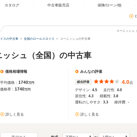
カタログ
中古車販売店
保険/ローン/他
コーニッシュ
イスの中古車
全国のロールスロイス
コーニッシュの中古車
ニッシュ（全国）の中古車
価格相場情報
みんなの評価
4.0
1740
総合評価
平均価格：
点
万円
1740
価格帯：
万円
デザイン:
4.5
走行性:
4.0
居住性:
4.3
積載性:
3.8
運転のしやすさ:
3.3
維持費:
-
詳しく見る
詳しく見る