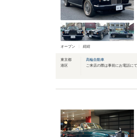
オープン
紺紺
東京都
高輪自動車
港区