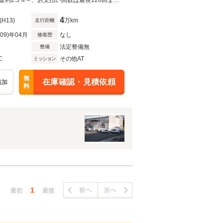
ムAW/シートヒーター/バッ
全国自社陸送にてご納車可能です。遠方の方も安心してお問い合わせください。金利2.5％～、お支払い回数は最長120回までお選びいただけます。事前審査もご相談ください。
4
(H13)
万km
走行距離
R09)年04月
なし
修復歴
法定整備無
整備
C
その他AT
ミッション
無
在庫確認・見積依頼
追加
料
1
前へ
次へ
最初
最後