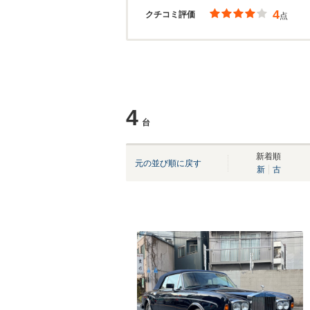
4
クチコミ評価
点
4
台
新着順
元の並び順に戻す
新
古