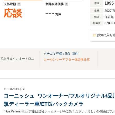
1995
年式
支払総額
車両本体価格
---
応談
2027(
車検
万円
保証無
保証
6700C
排気量
お気に入り
クチコミ評価：
5
点（
8
件）
数多い車種の中古車をご用意しております。オートローン 残価設定ローンもございます
カーセンサーアフター保証取扱店
ロールスロイス
コーニッシュ ワンオーナー/フルオリジナル/品川
規ディーラー車/ETC/バックカメラ