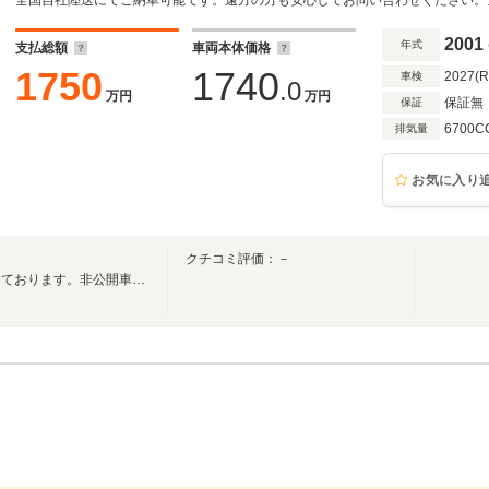
ウッドパネル(インレイライン)/17インチクロー
クカメラ
2001
年式
支払総額
車両本体価格
1750
1740
2027(
車検
.0
万円
万円
保証無
保証
6700C
排気量
お気に入り
クチコミ評価：－
高級車・輸入車を中心に販売しております。非公開車両多数の為、来店予約制となります