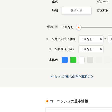
車名
グレード
地域
市区町村
選択する
3代目
2代目
2000年7月～2003年10月
1993年1
生産モデル
生産モデ
価格
下限なし
コーニッシュのカタログを見る
〜
ローン月々支払い価格
ローン頭金（上限）
本体色
▼ もっと詳細な条件を追加する
コーニッシュ
の基本情報