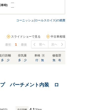
---
新車時)
---
コーニッシュ(ロールスロイス)の燃費
スライドショーで見る
中古車相場
1
前へ
次へ
最初
最後
走行距離
排気量
車検
修復歴
多
少
多
少
付
無
無
有
トップ パーチメント内装 ロ
4.1
(H02)
万km
走行距離