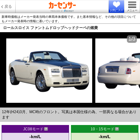
戻る
お気に入り
メニュー
新車時価格はメーカー発表当時の車両本体価格です。また基本情報など、その他の項目について
もメーカー発表時の情報に基いています。
ロールスロイス ファントムドロップヘッドクーペの燃費
1/3
12年(H24)3月、MC時のフロント。写真は本国仕様の為、一部異なる場合があり
ます
JC08モード
10・15モード
-km/L
-km/L