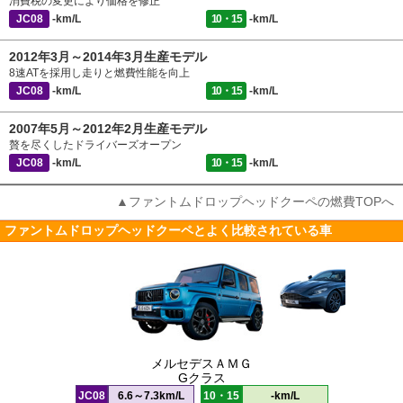
消費税の変更により価格を修正
JC08
-km/L
10・15
-km/L
2012年3月～2014年3月生産モデル
8速ATを採用し走りと燃費性能を向上
JC08
-km/L
10・15
-km/L
2007年5月～2012年2月生産モデル
贅を尽くしたドライバーズオープン
JC08
-km/L
10・15
-km/L
▲ファントムドロップヘッドクーペの燃費TOPへ
ファントムドロップヘッドクーペとよく比較されている車
メルセデスＡＭＧ
Gクラス
JC08
6.6～7.3km/L
10・15
-km/L