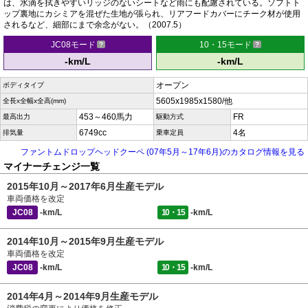
は、水滴を拭きやすいリッジのないシートなど雨にも配慮されている。ソフトト
ップ裏地にカシミアを混ぜた生地が張られ、リアフードカバーにチーク材が使用
されるなど、細部にまで余念がない。（2007.5）
JC08モード
10・15モード
-km/L
-km/L
オープン
ボディタイプ
5605x1985x1580/他
全長x全幅x全高(mm)
453～460馬力
FR
最高出力
駆動方式
6749cc
4名
排気量
乗車定員
ファントムドロップヘッドクーペ (07年5月～17年6月)のカタログ情報を見る
マイナーチェンジ一覧
2015年10月～2017年6月生産モデル
車両価格を改定
JC08
-km/L
10・15
-km/L
2014年10月～2015年9月生産モデル
車両価格を改定
JC08
-km/L
10・15
-km/L
2014年4月～2014年9月生産モデル