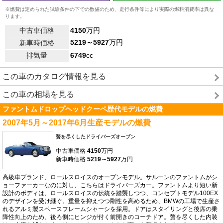
※燃費は定められた試験条件の下での数値のため、走行条件等により実際の燃料消費率は異な
ります。
中古車価格
4150
万円
5219～5927
万円
新車時価格
排気量
6749
cc
この車のカタログ情報を見る
この車の相場を見る
ファントムドロップヘッドクーペ歴代モデルの燃費
2007年5月～2017年6月生産モデルの燃費
贅を尽くしたドライバーズオープン
中古車価格
4150
万円
新車時価格
5219～5927
万円
高級車ブランド、ロールスロイスのオープンモデル。サルーンのファントムがシ
ョーファーカーなのに対し、こちらはドライバーズカー。ファントムより短い新
設計のボディは、ロールスロイスの伝統を踏襲しつつ、コンセプトモデル100EX
のデザインを受け継ぐ。重量を抑えつつ剛性を高めるため、BMWの工場で生産さ
れるアルミ製スペースフレームシャーシを採用。ドアはスタイリングと後席の乗
降性向上のため、後ろ側にヒンジが付く前開きのコーチドア。贅を尽くした内装