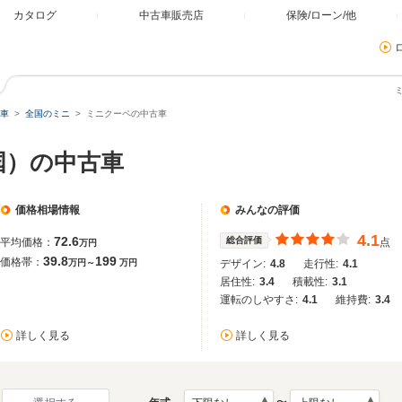
カタログ
中古車販売店
保険/ローン/他
車
全国のミニ
ミニクーペの中古車
国）の中古車
価格相場情報
みんなの評価
4.1
72.6
総合評価
平均価格：
点
万円
39.8
199
価格帯：
万円～
万円
デザイン:
4.8
走行性:
4.1
居住性:
3.4
積載性:
3.1
運転のしやすさ:
4.1
維持費:
3.4
詳しく見る
詳しく見る