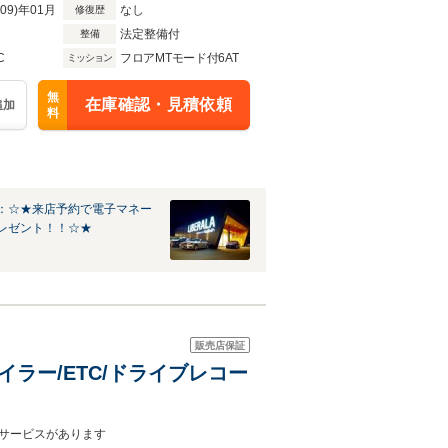
R09)年01月
なし
修復歴
法定整備付
整備
C
フロアMTモード付6AT
ミッション
無
在庫確認・見積依頼
追加
料
：☆★来店予約で電子マネー
レゼント！！☆★
販売店保証
イラー/ETC/ドライブレコー
サービスがあります