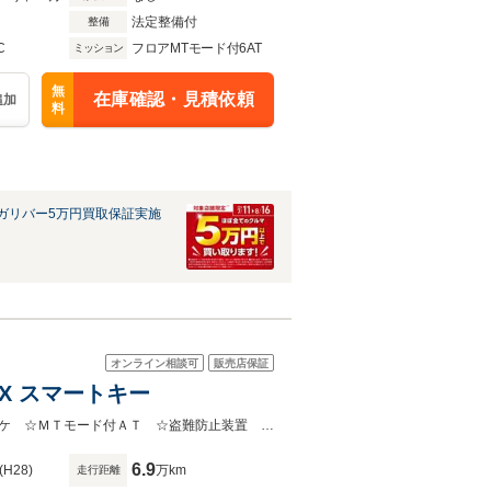
法定整備付
整備
C
フロアMTモード付6AT
ミッション
無
在庫確認・見積依頼
追加
料
ガリバー5万円買取保証実施
オンライン相談可
販売店保証
UX スマートキー
☆ＬＥＤヘッドライト ☆ＵＳＢ ☆ＡＵＸ ☆スマートキー ☆スペアキー１ケ ☆ＭＴモード付ＡＴ ☆盗難防止装置 ☆フォグランプ ☆社外フロアマット
6.9
(H28)
万km
走行距離