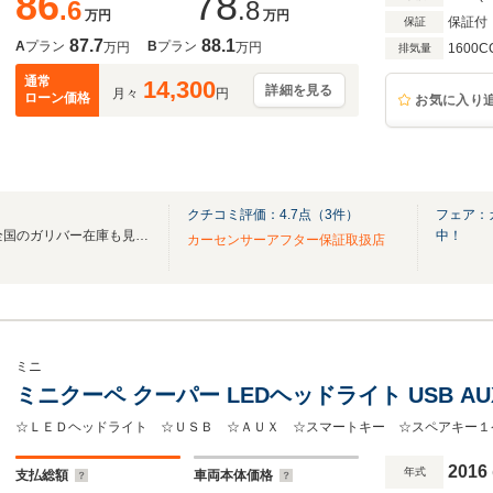
86
78
.6
.8
万円
万円
保証付
保証
87.7
88.1
A
プラン
B
プラン
万円
万円
1600C
排気量
通常
14,300
詳細を見る
月々
円
ローン価格
お気に入り
クチコミ評価：
4.7
点（
3
件）
フェア：
無料電話は24時間ご案内！！全国のガリバー在庫も見たい方は一括照会が可能です！
中！
カーセンサーアフター保証取扱店
ミニ
ミニクーペ クーパー LEDヘッドライト USB A
2016
年式
支払総額
車両本体価格