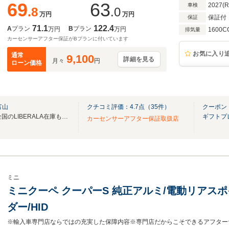
69
63
2027(
車検
.8
.0
万円
万円
保証付
保証
71.1
122.4
A
プラン
B
プラン
万円
万円
1600C
排気量
カーセンサーアフター保証がBプランに付いています
お気に入り
通常
9,100
詳細を見る
月々
円
ローン価格
富山
クチコミ評価：
4.7
点（
35
件）
クーポン
無料電話は24時間ご案内！！全国のLIBERALA在庫も見たい方は一括照会が可能です！
ギフトプ
カーセンサーアフター保証取扱店
ミニ
ミニクーペ クーパーS 純正アルミ/電動リアスポ
ダー/HID
※輸入車専門店ならではの充実した保障内容※専門店だからこそできるアフター