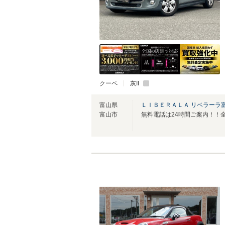
クーペ
灰II
富山県
ＬＩＢＥＲＡＬＡ リベラーラ
富山市