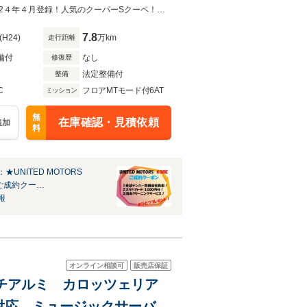
月安心保証 正規ディーラー
特選車！年式、走行自信あり！カーライフすべてサポートさせていただきます！2４年４月登録！人気のクーパーSクーペ！走りも程度も良好！おススメですよ！装備充実でお買い得！ぜひ！
7.8
(H24)
万km
走行距離
備付
なし
修復歴
法定整備付
整備
C
フロアMTモード付6AT
ミッション
無
在庫確認・見積依頼
追加
料
★UNITED MOTORS
★ご成約クー…
報
オンライン相談可
販売店保証
ンチアルミ カロッツェリア
th対応 ミュージックサーバ