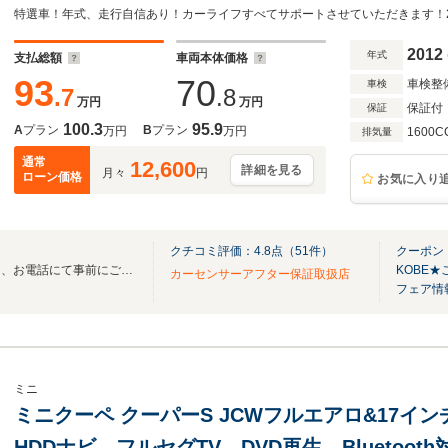
ETC キーレスエントリー 取説保証書 3ヶ
車
2012
年式
支払総額
車両本体価格
93
70
車検整
車検
.7
.8
万円
万円
保証付
保証
100.3
95.9
A
プラン
B
プラン
万円
万円
1600C
排気量
通常
12,600
詳細を見る
月々
円
ローン価格
お気に入り
クチコミ評価：
4.8
点（
51
件）
クーポン：
当社の車両をご覧いただく際は、お電話にて事前にご予約ください！
KOBE
カーセンサーアフター保証取扱店
フェア情
ミニ
ミニクーペ クーパーS JCWフルエアロ&17イ
HDDナビ フルセグTV DVD再生 Bluetoo