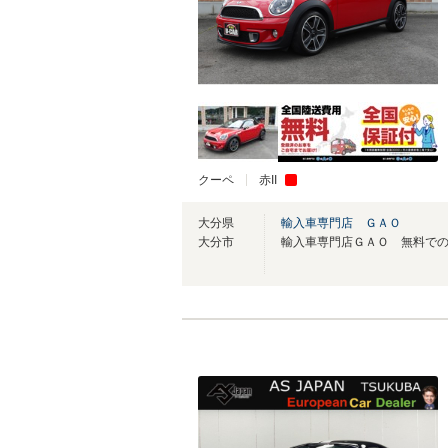
クーペ
赤II
大分県
輸入車専門店 ＧＡＯ
大分市