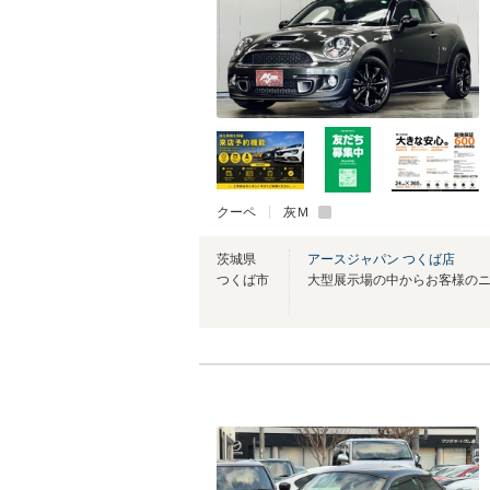
クーペ
灰Ｍ
茨城県
アースジャパン つくば店
つくば市