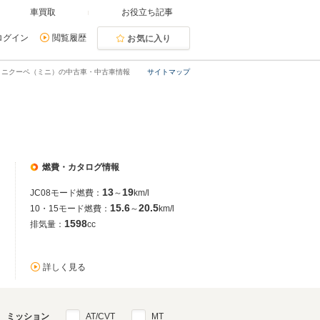
車買取
お役立ち記事
ログイン
閲覧履歴
お気に入り
ミニクーペ（ミニ）の中古車・中古車情報
サイトマップ
燃費・カタログ情報
13
19
JC08モード燃費：
～
km/l
15.6
20.5
10・15モード燃費：
～
km/l
1598
排気量：
cc
詳しく見る
ミッション
AT/CVT
MT