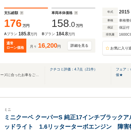
2015
年式
支払総額
車両本体価格
176
158
車検整
車検
.0
万円
万円
保証付
保証
185.8
184.8
A
プラン
B
プラン
万円
万円
1600C
排気量
通常
16,200
詳細を見る
月々
円
ローン価格
お気に入り
クチコミ評価：
4.7
点（
21
件）
フェア：
大型展示場の中からお客様のニーズに合ったお車をご紹介させて頂きます！
催★
ミニ
ミニクーペ クーパーS 純正17インチブラック
ッドライト 1.6リッターターボエンジン 障