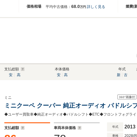
68.0
価格相場
燃費(
平均中古価格：
詳しく見る
万円
支払総額
本体価格
年式
安
高
安
高
新
古
360°
画像付
ミニ
ミニクーペ クーパー 純正オーディオ パドルシ
◆ユーザー買取車◆純正オーディオ◆パドルシフト◆ETC◆フロントフォグラ
2013
年式
支払総額
車両本体価格
2028(
車検