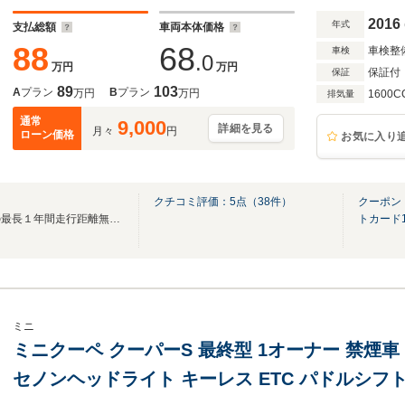
2016
年式
支払総額
車両本体価格
88
68
車検整
車検
.0
万円
万円
保証付
保証
89
103
A
プラン
B
プラン
万円
万円
1600C
排気量
通常
9,000
詳細を見る
月々
円
ローン価格
お気に入り
クチコミ評価：
5
点（
38
件）
クーポン
輸入車専門店ＧＡＯ 無料での最長１年間走行距離無制限保証で安心
トカード
ミニ
ミニクーペ クーパーS 最終型 1オーナー 禁煙車
セノンヘッドライト キーレス ETC パドルシフ