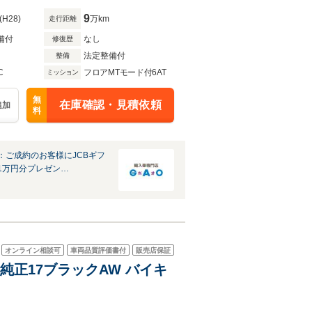
9
(H28)
万km
走行距離
備付
なし
修復歴
法定整備付
整備
C
フロアMTモード付6AT
ミッション
無
在庫確認・見積依頼
追加
料
：ご成約のお客様にJCBギフ
1万円分プレゼン…
オンライン相談可
車両品質評価書付
販売店保証
 純正17ブラックAW バイキ
ト