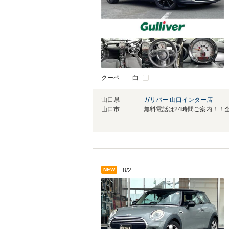
クーペ
白
山口県
ガリバー 山口インター店
山口市
NEW
8/2