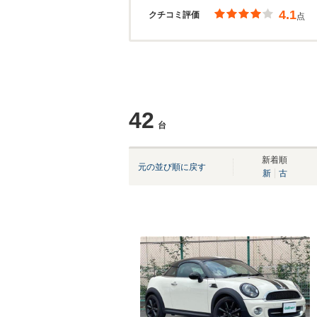
4.1
クチコミ評価
点
42
台
新着順
元の並び順に戻す
新
古