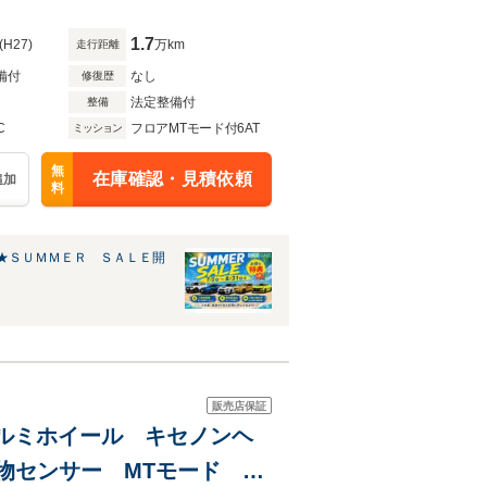
1.7
(H27)
万km
走行距離
備付
なし
修復歴
法定整備付
整備
C
フロアMTモード付6AT
ミッション
無
在庫確認・見積依頼
追加
料
★ＳＵＭＭＥＲ ＳＡＬＥ開
販売店保証
アルミホイール キセノンヘ
害物センサー MTモード