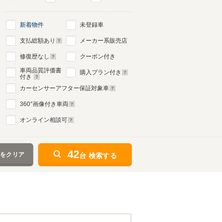
新着物件
未登録車
支払総額あり
メーカー系販売店
修復歴なし
クーポン付き
車両品質評価書
購入プラン付き
付き
カーセンサーアフター保証対象車
360
°画像付き車両
オンライン相談可
42
件をクリア
台 検索する