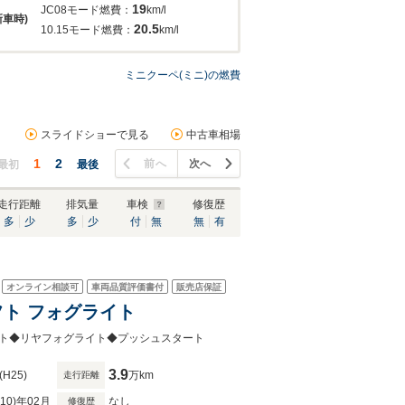
19
JC08モード燃費：
km/l
新車時)
20.5
10.15モード燃費：
km/l
ミニクーペ(ミニ)の燃費
スライドショーで見る
中古車相場
1
2
前へ
次へ
最初
最後
走行距離
排気量
車検
修復歴
多
少
多
少
付
無
無
有
オンライン相談可
車両品質評価書付
販売店保証
フト フォグライト
イト◆リヤフォグライト◆プッシュスタート
3.9
(H25)
万km
走行距離
R10)年02月
なし
修復歴