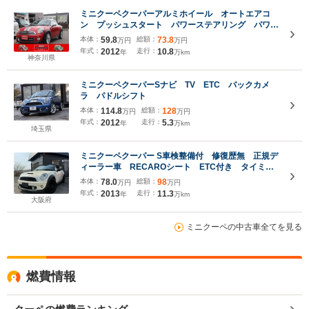
ミニクーペクーパーアルミホイール オートエアコ
ン プッシュスタート パワーステアリング パワー
ウィンドウ ETC
本体：
59.8
総額：
73.8
万円
万円
年式：
2012
走行：
10.8
年
万km
神奈川県
ミニクーペクーパーSナビ TV ETC バックカメ
ラ パドルシフト
本体：
114.8
総額：
128
万円
万円
年式：
2012
走行：
5.3
年
万km
埼玉県
ミニクーペクーパー S車検整備付 修復歴無 正規デ
ィーラー車 RECAROシート ETC付き タイミン
グチェーン ステムシール交換
本体：
78.0
総額：
98
万円
万円
年式：
2013
走行：
11.3
年
万km
大阪府
ミニクーペの中古車全てを見る
燃費情報