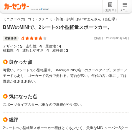
比較リスト
メニュー
ミニクーペの口コミ・クチコミ・評価・評判 | あいすまんさん（富山県）
BMWのMINIで、2シートの小型軽量スポーツカー。
4
総合評価
投稿日：
2025
年
03
月
24
日
5
4
4
デザイン :
走行性 :
居住性 :
4
4
3
積載性 :
運転しやすさ :
維持費 :
良かった点
可愛い。2シートで小型軽量車。BMWのMINIで唯一のクーペタイプ。スポーツ
モードもあり、ゴーカード気分で走れる。荷台が広い。年代の古い車にしては
燃費がまあまあ良い。
気になった点
スポーツタイプのターボ車なので燃費がやや悪い。
総評
2シートの小型軽量スポーツカー種はとても少なく、貴重なMINIクーパーSクー