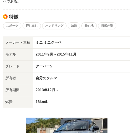
ペである。
特徴
スポーツ
押し出し
ハンドリング
加速
乗心地
積載が楽
メーカー・車種
ミニ ミニクーペ
モデル
2011年9月～2015年11月
グレード
クーパーS
所有者
自分のクルマ
所有期間
2013年12月～
燃費
18km/L