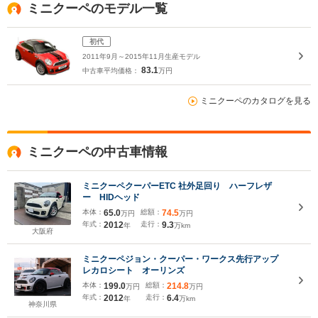
ミニクーペのモデル一覧
初代
2011年9月～2015年11月生産モデル
83.1
中古車平均価格：
万円
ミニクーペのカタログを見る
ミニクーペの中古車情報
ミニクーペクーパーETC 社外足回り ハーフレザ
ー HIDヘッド
本体：
65.0
総額：
74.5
万円
万円
年式：
2012
走行：
9.3
年
万km
大阪府
ミニクーペジョン・クーパー・ワークス先行アップ
レカロシート オーリンズ
本体：
199.0
総額：
214.8
万円
万円
年式：
2012
走行：
6.4
年
万km
神奈川県