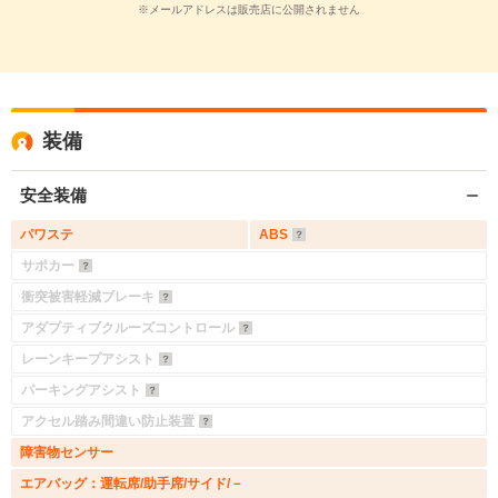
※メールアドレスは販売店に公開されません
装備
安全装備
パワステ
ABS
サポカー
衝突被害軽減ブレーキ
アダプティブクルーズコントロール
レーンキープアシスト
パーキングアシスト
アクセル踏み間違い防止装置
障害物センサー
エアバッグ：運転席/助手席/サイド/－