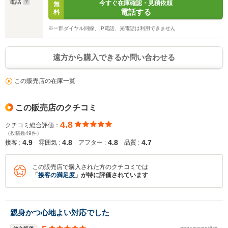
電話
今すぐ在庫確認・見積依頼
無
電話する
料
※次回問い合わせをする際に自動入力されます
※保存された情報は
90
日で破棄されます
※一部ダイヤル回線、IP電話、光電話は利用できません
いいえ
はい
遠方から購入できるか問い合わせる
この販売店の在庫一覧
この販売店のクチコミ
4.8
クチコミ総合評価：
（投稿数49件）
4.9
4.8
4.8
4.7
接客 :
雰囲気 :
アフター :
品質 :
この販売店で購入された方のクチコミでは
「
接客の満足度
」が特に評価されています
親身かつ心地よい対応でした