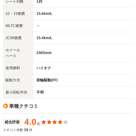
シート列数
1列
10・15燃費
15.6km/L
WLTC燃費
－
JC08燃費
15.4km/L
ホイール
2465mm
ベース
使用燃料
ハイオク
駆動方式
前輪駆動(FF)
最小回転半径
不明
車種クチコミ
4.0
総合評価
点
19
クチコミ件数
件