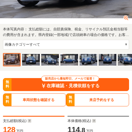
本体写真内容：
支払総額には、自賠責保険、税金、リサイクル預託金相当額等
の費用が含まれます。県内登録(一部地域)で店頭納車の場合の価格です。お客様
の要望に…
販売店から最短即日、メールで返答！
無
在庫確認・見積依頼をする
料
無
無
車両状態を確認する
来店予約をする
料
料
支払総額(税込)
本体価格(税込)
128
114
.8
万円
万円