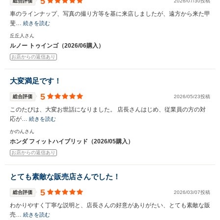
5
総合評価
2026/07/30投稿
車のラインナップ、写真の撮り方等を基に来店しましたが、遠方から来た甲
斐…
続きを読む
丘丘人さん
ルノー トゥインゴ（2026/06購入）
お店からの返信あり
大変満足です！
5
総合評価
2026/05/23投稿
このたびは、大変お世話になりました。 店長さんはじめ、従業員の方の対
応が…
続きを読む
かのんさん
ホンダ フィットハイブリッド（2026/05購入）
お店からの返信あり
とても素敵な販売店さんでした！
5
総合評価
2026/03/07投稿
わかりやすく丁寧な説明と、店長さんの好意がありがたい、とても素敵な販
売…
続きを読む