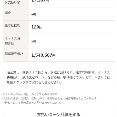
17,367
円
お支払い額
頭金
-
円
総支払回数
120
回
ボーナス月
-
円
加算額
割賦販売価格
1,540,567
円
頭金無し、最長１２０回から、お選び頂けます。通常均等割り、ボーナス
併用払い、残価設定ローン、など各種、取り揃えております。※詳しくは
店舗スタッフまでお問合わせください。
※上記のお支払い例は、あくまでも参考例です。
※上記の金額には購入・登録に伴う、各種税金とその他諸費用を含んでおります。
※詳しくは、各販売店までお問い合わせください。
支払いローン計算をする