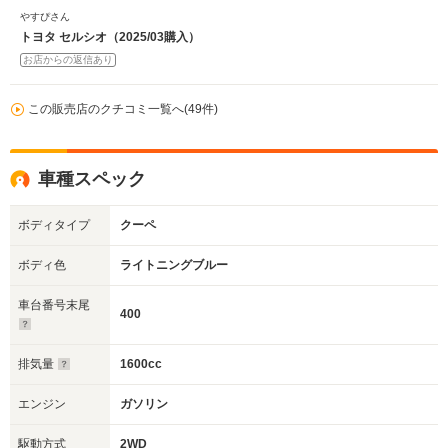
やすぴさん
トヨタ セルシオ（2025/03購入）
お店からの返信あり
この販売店のクチコミ一覧へ(49件)
車種スペック
ボディタイプ
クーペ
ボディ色
ライトニングブルー
車台番号末尾
400
排気量
1600cc
エンジン
ガソリン
駆動方式
2WD