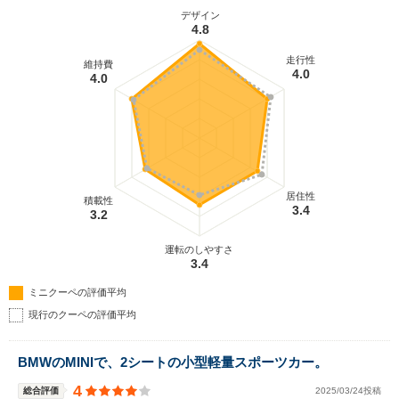
デザイン
4.8
走行性
維持費
4.0
4.0
居住性
積載性
3.4
3.2
運転のしやすさ
3.4
ミニクーペの評価平均
現行のクーペの評価平均
BMWのMINIで、2シートの小型軽量スポーツカー。
4
総合評価
2025/03/24投稿