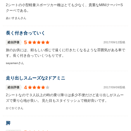
2シートの小型軽量スポーツカー種はとても少なく、貴重なMINIクーパーS
クーペである。
あいすまんさん
長く付き合っていく
5
総合評価
2017/09/12投稿
旅のお供には、頼もしい感じで遠くに行きたくなるような雰囲気がある車で
す。長く付き合っていくつもりです。
sayamanさん
走り出しスムーズな2ドアミニ
4
総合評価
2017/09/09投稿
2シートなので３人以上の時の乗り降りは多少不便だけど走り出しがスムー
ズで乗り心地が良い。 見た目もスタイリッシュで格好良いです。
かぐかぐさん
脚