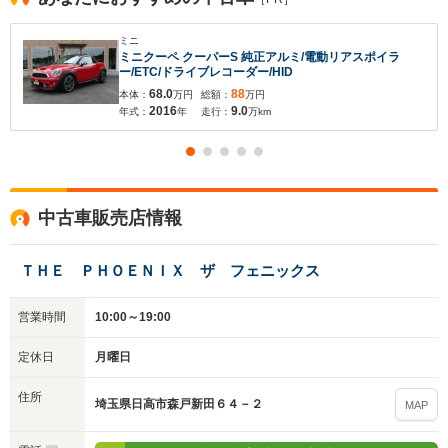
ミニ
ミニクーペ クーパーS 純正アルミ/電動リアスポイラ
ー/ETC/ドライブレコーダー/HID
68.0
88
本体：
万円
総額：
万円
2016
9.0
年式：
年
走行：
万km
中古車販売店情報
ＴＨＥ ＰＨＯＥＮＩＸ ザ フェニックス
営業時間
10:00～19:00
定休日
月曜日
住所
埼玉県日高市森戸新田６４－２
MAP
入力途中の情報を保存しますか？