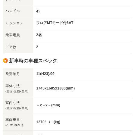
ハンドル
右
ミッション
フロアMTモード付6AT
乗車定員
2名
ドア数
2
新車時の車種スペック
発売年月
11(H23)/09
車体寸法
3745x1685x1380(mm)
(全長x全幅x全高)
室内寸法
－x－x－(mm)
(全長x全幅x全高)
車両重量
1270/－/－(kg)
(AT/MT/CVT)