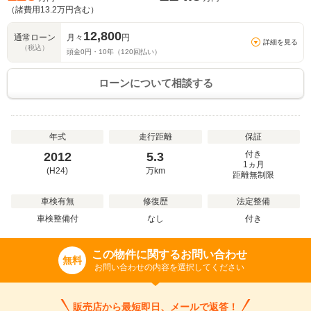
（諸費用
13.2
万円含む）
12,800
通常ローン
月々
円
詳細を見る
（税込）
頭金
0
円・
10
年（
120
回払い）
ローンについて相談する
年式
走行距離
保証
付き
2012
5.3
1ヵ月
(H24)
万
km
距離無制限
車検有無
修復歴
法定整備
車検整備付
なし
付き
この物件に関するお問い合わせ
無料
お問い合わせの内容を選択してください
販売店から最短即日、メールで返答！