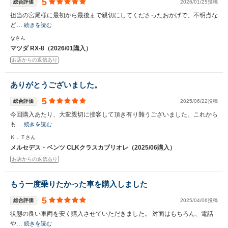
5
総合評価
2026/01/25投稿
担当の宮尾様に最初から最後まで親切にしてくださったおかげで、不明点な
ど…
続きを読む
なさん
マツダ RX-8（2026/01購入）
お店からの返信あり
ありがとうございました。
5
総合評価
2025/06/22投稿
今回購入あたり、大変親切に接客して頂き有り難うございました。これから
も…
続きを読む
Ｋ．Ｔさん
メルセデス・ベンツ CLKクラスカブリオレ（2025/06購入）
お店からの返信あり
もう一度乗りたかった車を購入しました
5
総合評価
2025/04/06投稿
状態の良い車両を安く購入させていただきました。 対面はもちろん、電話
や…
続きを読む