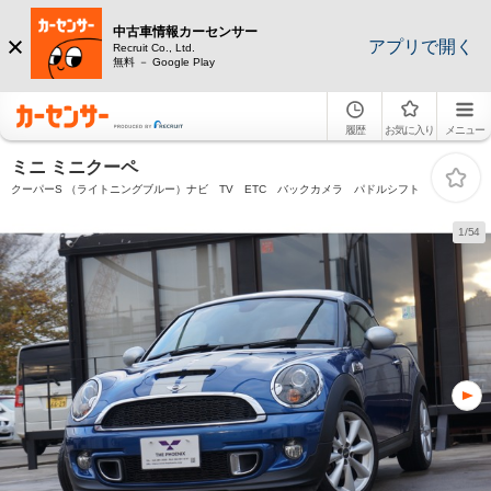
中古車情報カーセンサー
アプリで開く
Recruit Co., Ltd.
無料 － Google Play
履歴
お気に入り
メニュー
ミニ ミニクーペ
クーパーS （ライトニングブルー）ナビ TV ETC バックカメラ パドルシフト
1/54