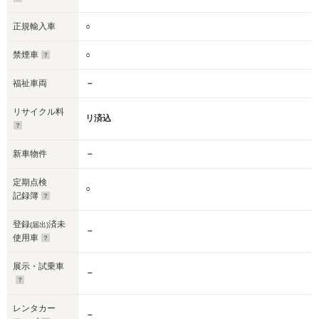
正規輸入車
○
禁煙車
○
福祉車両
－
リサイクル料
リ済込
新車物件
－
定期点検
○
記録簿
登録
済未
(届出)
－
使用車
展示・試乗車
－
レンタカー
－