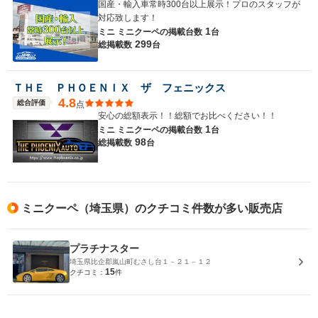
国産・輸入車常時300台以上展示！プロのスタッフが
対応致します！
1
ミニ ミニクーペの
掲載台数
台
299
総掲載数
台
ＴＨＥ ＰＨＯＥＮＩＸ ザ フェニックス
4.8
総合評価
点
安心の総額表示！！総額でお比べください！！
1
ミニ ミニクーペの
掲載台数
台
98
総掲載数
台
ミニクーペ（埼玉県）のクチコミ件数が多い販売店
プラチナスター
埼玉県比企郡嵐山町むさし台１－２１－１２
15
クチコミ：
件