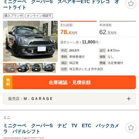
ミニクーペ クーパーS スペアキーETC ドラレコ オ
ートライト
購入プラン付
オンライン相談可
支払総額
本体価格
78.
62.
8
5
万円
万円
11,800
通常ローン
月々
円
年式
2013
年
走行
8.9
万km
車検
車検整備付
修復
なし
保証
保証無
整備
法定整備付
住所
埼玉県さいたま市中央区
無
在庫確認・見積依頼
料
販売店：
Ｍ．ＧＡＲＡＧＥ
ミニ
ミニクーペ クーパーS ナビ TV ETC バックカメ
ラ パドルシフト