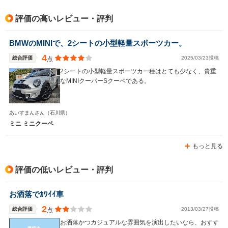
駆動方式
FF
FF、4WD
FF
評価の高いレビュー・評判
BMWのMINIで、2シートの小型軽量スポーツカー。
4
総合評価
2025/03/23投稿
点
2シートの小型軽量スポーツカー種はとても少なく、貴重
なMINIクーパーSクーペである。
あいすまんさん
（石川県）
ミニ ミニクーペ
もっと見る
評価の低いレビュー・評判
お洒落でｶﾜｲｲ車
2
総合評価
2013/03/27投稿
点
お洒落かつカジュアルな雰囲気を演出したいなら、おすす