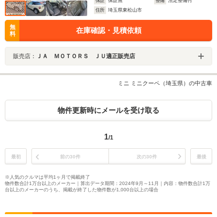
保証
保証無
整備
法定整備付
住所
埼玉県東松山市
無
在庫確認・見積依頼
料
販売店：
ＪＡ ＭＯＴＯＲＳ ＪＵ適正販売店
ミニ ミニクーペ（埼玉県）の中古車
物件更新時にメールを受け取る
1
/1
最初
前の30件
次の30件
最後
※人気のクルマは平均1ヶ月で掲載終了
物件数合計1万台以上のメーカー｜算出データ期間：2024年9月～11月｜内容：物件数合計1万
台以上のメーカーのうち、掲載が終了した物件数が1,000台以上の場合