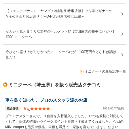
【フェルディナント・ヤマグチ×編集長 時事放談】中古車ビギナーの
Miekoさんとお店巡り！～O-RUSH東名横浜店編～
かわいく見えまくりな野球のヘルメット!?【吉田由美の勝手にハピバ】
#001 ミニクーペ
今ひとつ盛り上がらなかったミニ クーペだが、100万円台となれば話は
別だ！
ミニクーペの最新記事一覧
ミニクーペ（埼玉県）を扱う販売店クチコミ
車を良く知った、プロのスタッフ達のお店
5
総合評価
2021/02/07投稿
点
プラチナスターさんで、３台目を入替購入しました。 いつも親切に対応して
くれて、個体の特徴やウイークポイントを隠さず教えてくれました。 今回の
MINI cooperも品質や価格、車種も満足で、家族も喜んでいます。 住まいは