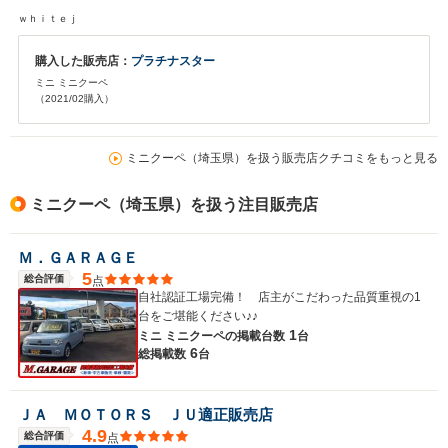
横浜なので、お店までは時間がかかりますが、やはりスタッフへの信頼度か
ｗｈｉｔｅｊ
ら安心して中古車を探す事が出来ます。 今回も色々と、ありがとうございま
した。
購入した販売店：
プラチナスター
ミニ ミニクーペ
（2021/02購入）
ミニクーペ（埼玉県）を扱う販売店クチコミをもっと見る
ミニクーペ（埼玉県）を扱う注目販売店
Ｍ．ＧＡＲＡＧＥ
5
総合評価
点
自社認証工場完備！ 店主がこだわった品質重視の1
台をご堪能ください♪♪
1
ミニ ミニクーペの
掲載台数
台
6
総掲載数
台
ＪＡ ＭＯＴＯＲＳ ＪＵ適正販売店
4.9
総合評価
点