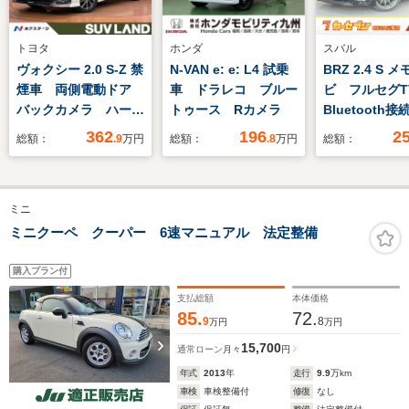
トヨタ
ホンダ
スバル
ヴォクシー 2.0 S-Z 禁
N-VAN e: e: L4 試乗
BRZ 2.4 S 
煙車 両側電動ドア
車 ドラレコ ブルー
ビ フルセグ
バックカメラ ハーフ
トゥース Rカメラ
Bluetooth接
レザーシート 衝突被
再生 バック
362
196
2
総額：
.9
万円
総額：
.8
万円
総額：
害軽減システム レー
スマートキー
ダークルーズ コーナ
衝突軽減ブレ
ーセンサー スマート
滑り防止 ド
ミニ
キー LEDヘッド
コーダー LE
ETC2.0 純正17イン
ミニクーペ クーパー 6速マニュアル 法定整備
チアルミ オートハイ
ビーム
購入プラン付
支払総額
本体価格
85.
72.
9
8
万円
万円
15,700
通常ローン
月々
円
年式
2013
年
走行
9.9
万km
車検
車検整備付
修復
なし