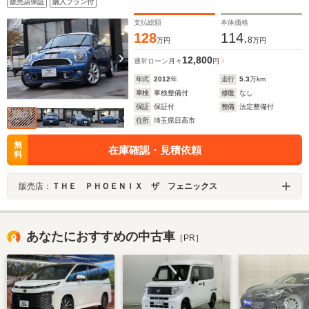
販売店保証
購入プラン付
支払総額
本体価格
128
114.
8
万円
万円
12,800
通常ローン
月々
円
年式
2012
年
走行
5.3
万km
車検
車検整備付
修復
なし
保証
保証付
整備
法定整備付
住所
埼玉県日高市
無
在庫確認・見積依頼
料
販売店：
ＴＨＥ ＰＨＯＥＮＩＸ ザ フェニックス
あなたにおすすめの中古車
［PR］