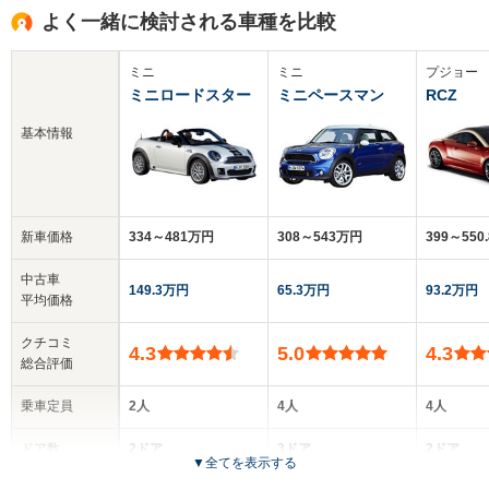
よく一緒に検討される車種を比較
ミニ
ミニ
プジョー
ミニロードスター
ミニペースマン
RCZ
基本情報
新車価格
334～481万円
308～543万円
399～550
中古車
149.3万円
65.3万円
93.2万円
平均価格
クチコミ
4.3
5.0
4.3
総合評価
乗車定員
2人
4人
4人
ドア数
2ドア
3ドア
2ドア
▼
全てを表示する