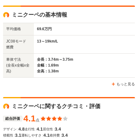
全高
全高
全高
1.39m
1.52m～1.53m
1.35m
ミニクーペの基本情報
平均価格
69.6万円
全幅
全幅
全
サイズ
1.69m
1.79m
1.
全長
全長
JC08モード
13～19km/L
(全長x全幅x全高)
3.72m～3.75m
4.12m～4.14m
4.29
燃費
車体寸法
全長：3.74m～3.75m
(全長x全幅x全
全幅：1.69m
ホイールベース
ホイールベース
ホイー
高)
全高：1.38m
-m
-m
もっと見る
WLTCモード
ミニクーペに関するクチコミ・評価
-
-
-
燃費
4.1
総合評価
点
4.8
4.1
3.4
デザイン :
走行性 :
居住性 :
3.1
4.1
3.4
排気量
1598cc
1598～1995cc
1598cc
積載性 :
運転しやすさ :
維持費 :