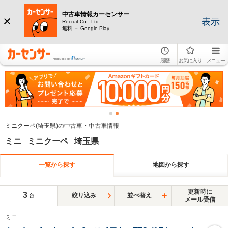
中古車情報カーセンサー
表示
Recruit Co., Ltd.
無料 － Google Play
履歴
お気に入り
メニュー
ミニクーペ(埼玉県)の中古車・中古車情報
ミニ ミニクーペ 埼玉県
一覧から探す
地図から探す
更新時に
3
絞り込み
並べ替え
台
メール受信
ミニ