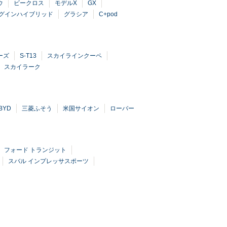
ウ
ビークロス
モデルX
GX
グインハイブリッド
グラシア
C+pod
ーズ
S-T13
スカイラインクーペ
スカイラーク
BYD
三菱ふそう
米国サイオン
ローバー
フォード トランジット
スバル インプレッサスポーツ