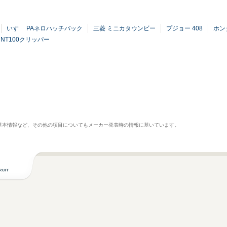
いすゞ PAネロハッチバック
三菱 ミニカタウンビー
プジョー 408
ホンダ
 NT100クリッパー
基本情報など、その他の項目についてもメーカー発表時の情報に基いています。