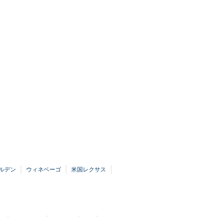
ルデン
ウィネベーゴ
米国レクサス