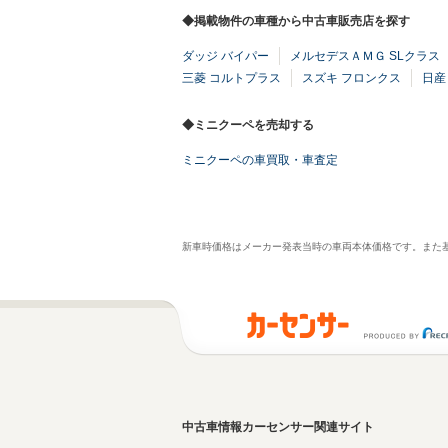
◆掲載物件の車種から中古車販売店を探す
ダッジ バイパー
メルセデスＡＭＧ SLクラス
三菱 コルトプラス
スズキ フロンクス
日産
◆ミニクーペを売却する
ミニクーペの車買取・車査定
新車時価格はメーカー発表当時の車両本体価格です。また
中古車情報カーセンサー関連サイト