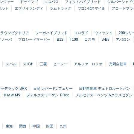
ンジャー
トゥインゴ
エスパス
フィットハイブリッド
シルバーシャド
ボルト
エブリイランディ
ラムトラック
ワゴンRスマイル
アコードプラ
クラウンビクトリア
フーガハイブリッド
コロラド
ウィッシュ
200シリ
イノーバ
プロシードマービー
B12
T100
コスモ
S-B8
アバロン
スバル
スズキ
三菱
ヒーレー
アルファ ロメオ
光岡自動車
ャデラック SRX
日産 レパードJ.フェリー
日野自動車 デュトロルートバン
ＢＭＷ M5
フォルクスワーゲン T-Roc
メルセデス・ベンツ Aクラスセダン
東海
関西
中国
四国
九州