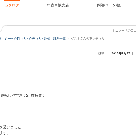
カタログ
中古車販売店
保険/ローン/他
ミニクーペの口
ミニクーペの口コミ・クチコミ・評価・評判一覧
ゲストさんの車クチコミ
投稿日：
2013年2月17日
3
-
運転しやすさ：
維持費：
を受けました。
ます。