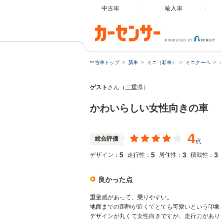
中古車
輸入車
中古車トップ
新車
ミニ（新車）
ミニクーペ
ゲスト
さん（三重県）
かわいらしい女性向きの車
4
総合評価
点
5
5
3
3
デザイン：
走行性：
居住性：
積載性：
良かった点
重量感があって、乗りやすい。
地面までの距離が近くてとても可愛いという印象
デザインが丸くて女性向きですが、走行力があり