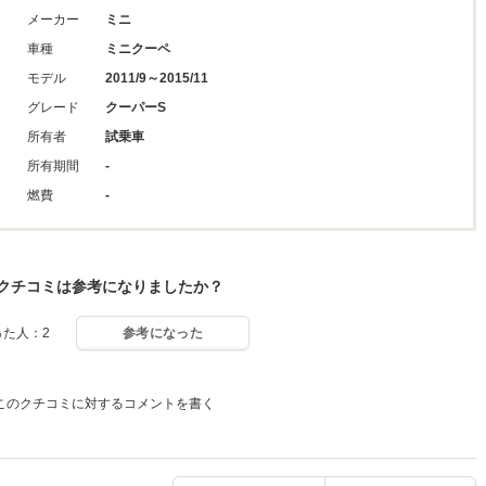
メーカー
ミニ
車種
ミニクーペ
モデル
2011/9～2015/11
グレード
クーパーS
所有者
試乗車
所有期間
-
燃費
-
クチコミは参考になりましたか？
った人：2
参考になった
このクチコミに対するコメントを書く