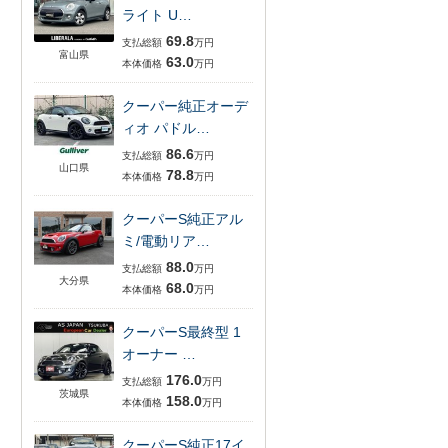
ライト U…
69.8
支払総額
万円
富山県
63.0
本体価格
万円
クーパー純正オーデ
ィオ パドル…
86.6
支払総額
万円
山口県
78.8
本体価格
万円
クーパーS純正アル
ミ/電動リア…
88.0
支払総額
万円
大分県
68.0
本体価格
万円
クーパーS最終型 1
オーナー …
176.0
支払総額
万円
茨城県
158.0
本体価格
万円
クーパーS純正17イ