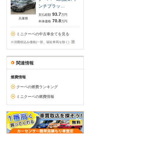
ンチブラッ…
93.7
支払総額
万円
兵庫県
70.8
本体価格
万円
ミニクーペの中古車全てを見る
※消費税込み価格(一部、福祉車両を除く)
関連情報
燃費情報
クーペの燃費ランキング
ミニクーペの燃費情報