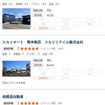
4.5
4.5
4.5
4.5
接客：
雰囲気：
アフター：
品質：
35
掲載台数
台
所在地
埼玉県
スタッフ
アフター
フェア
買取
保証
整備
クチコミ
クーポン
スカイオート 熊本南店 スカイリテイル株式会社
5
（クチコミ件数：
34
件）
総合評価
5
5
5
4.9
接客：
雰囲気：
アフター：
品質：
18
掲載台数
台
所在地
熊本県
スタッフ
アフター
フェア
買取
保証
整備
クチコミ
クーポン
購入プラン付き車両
相模原自動車
5
（クチコミ件数：
5
件）
総合評価