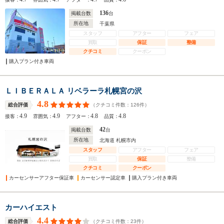
136
掲載台数
台
所在地
千葉県
スタッフ
アフター
フェア
買取
保証
整備
クチコミ
クーポン
購入プラン付き車両
ＬＩＢＥＲＡＬＡ リベラーラ札幌宮の沢
4.8
（クチコミ件数：
126
件）
総合評価
4.9
4.9
4.8
4.8
接客：
雰囲気：
アフター：
品質：
42
掲載台数
台
所在地
北海道 札幌市内
スタッフ
アフター
フェア
買取
保証
整備
クチコミ
クーポン
カーセンサーアフター保証車
カーセンサー認定車
購入プラン付き車両
カーハイエスト
4.4
（クチコミ件数：
23
件）
総合評価