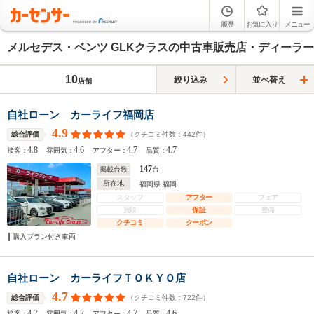
履歴
お気に入り
メニュー
メルセデス・ベンツ GLKクラスの中古車販売店・ディーラー
10
絞り込み
並べ替え
店舗
自社ローン カーライフ福岡店
4.9
（クチコミ件数：
442
件）
総合評価
4.8
4.6
4.7
4.7
接客：
雰囲気：
アフター：
品質：
147
掲載台数
台
所在地
福岡県 福岡
スタッフ
アフター
フェア
買取
保証
整備
クチコミ
クーポン
購入プラン付き車両
自社ローン カーライフＴＯＫＹＯ店
4.7
（クチコミ件数：
722
件）
総合評価
4.7
4.7
4.7
4.6
接客：
雰囲気：
アフター：
品質：