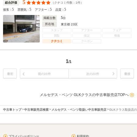
5
（クチコミ件数：
1
件）
総合評価
5
5
5
5
接客：
雰囲気：
アフター：
品質：
5
掲載台数
台
所在地
東京都 23区
スタッフ
アフター
フェア
買取
保証
整備
クチコミ
クーポン
1
/1
最初
前の20件
次の20件
最後
メルセデス・ベンツ GLKクラスの中古車販売店TOPへ
中古車トップ
中古車販売店検索
メルセデス・ベンツ取扱い中古車販売店
GLKクラス取扱店
プライバシーポリシー
利用規約