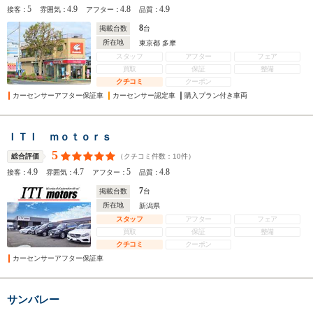
5
4.9
4.8
4.9
接客：
雰囲気：
アフター：
品質：
8
掲載台数
台
所在地
東京都 多摩
スタッフ
アフター
フェア
買取
保証
整備
クチコミ
クーポン
カーセンサーアフター保証車
カーセンサー認定車
購入プラン付き車両
ＩＴＩ ｍｏｔｏｒｓ
5
（クチコミ件数：
10
件）
総合評価
4.9
4.7
5
4.8
接客：
雰囲気：
アフター：
品質：
7
掲載台数
台
所在地
新潟県
スタッフ
アフター
フェア
買取
保証
整備
クチコミ
クーポン
カーセンサーアフター保証車
サンバレー