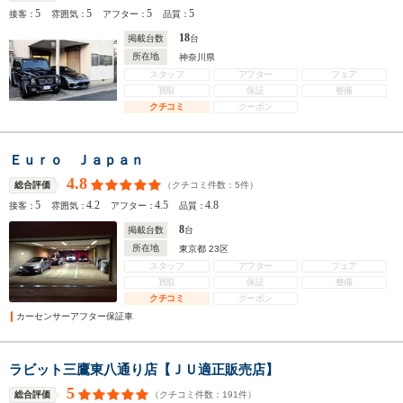
5
5
5
5
接客：
雰囲気：
アフター：
品質：
18
掲載台数
台
所在地
神奈川県
スタッフ
アフター
フェア
買取
保証
整備
クチコミ
クーポン
Ｅｕｒｏ Ｊａｐａｎ
4.8
（クチコミ件数：
5
件）
総合評価
5
4.2
4.5
4.8
接客：
雰囲気：
アフター：
品質：
8
掲載台数
台
所在地
東京都 23区
スタッフ
アフター
フェア
買取
保証
整備
クチコミ
クーポン
カーセンサーアフター保証車
ラビット三鷹東八通り店【ＪＵ適正販売店】
5
（クチコミ件数：
191
件）
総合評価