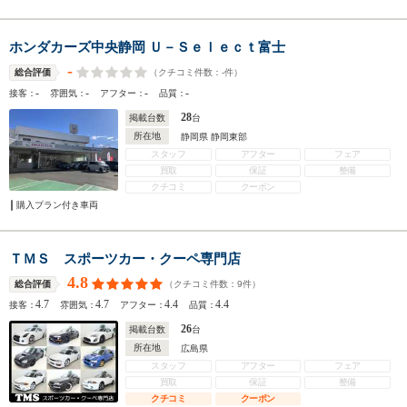
ホンダカーズ中央静岡 Ｕ－Ｓｅｌｅｃｔ富士
-
（クチコミ件数：
-
件）
総合評価
-
-
-
-
接客：
雰囲気：
アフター：
品質：
28
掲載台数
台
所在地
静岡県 静岡東部
スタッフ
アフター
フェア
買取
保証
整備
クチコミ
クーポン
購入プラン付き車両
ＴＭＳ スポーツカー・クーペ専門店
4.8
（クチコミ件数：
9
件）
総合評価
4.7
4.7
4.4
4.4
接客：
雰囲気：
アフター：
品質：
26
掲載台数
台
所在地
広島県
スタッフ
アフター
フェア
買取
保証
整備
クチコミ
クーポン