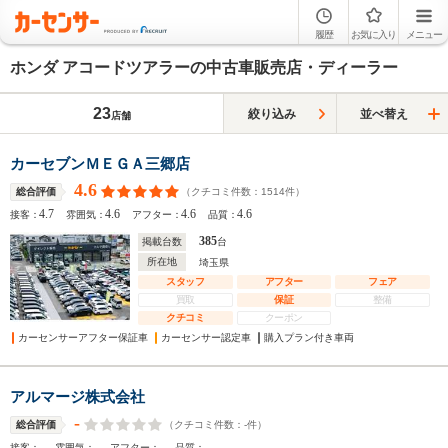
履歴
お気に入り
メニュー
ホンダ アコードツアラーの中古車販売店・ディーラー
23
絞り込み
並べ替え
店舗
カーセブンＭＥＧＡ三郷店
4.6
（クチコミ件数：
1514
件）
総合評価
4.7
4.6
4.6
4.6
接客：
雰囲気：
アフター：
品質：
385
掲載台数
台
所在地
埼玉県
スタッフ
アフター
フェア
買取
保証
整備
クチコミ
クーポン
カーセンサーアフター保証車
カーセンサー認定車
購入プラン付き車両
アルマージ株式会社
-
（クチコミ件数：
-
件）
総合評価
-
-
-
-
接客：
雰囲気：
アフター：
品質：