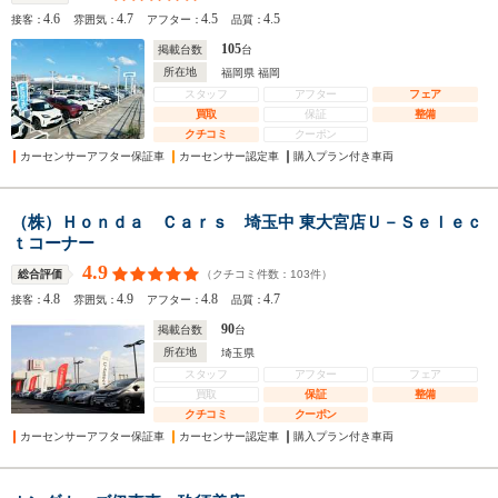
4.6
4.7
4.5
4.5
接客：
雰囲気：
アフター：
品質：
105
掲載台数
台
所在地
福岡県 福岡
スタッフ
アフター
フェア
買取
保証
整備
クチコミ
クーポン
カーセンサーアフター保証車
カーセンサー認定車
購入プラン付き車両
（株）Ｈｏｎｄａ Ｃａｒｓ 埼玉中 東大宮店Ｕ－Ｓｅｌｅｃ
ｔコーナー
4.9
（クチコミ件数：
103
件）
総合評価
4.8
4.9
4.8
4.7
接客：
雰囲気：
アフター：
品質：
90
掲載台数
台
所在地
埼玉県
スタッフ
アフター
フェア
買取
保証
整備
クチコミ
クーポン
カーセンサーアフター保証車
カーセンサー認定車
購入プラン付き車両