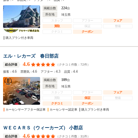
224
掲載台数
台
所在地
埼玉県
スタッフ
アフター
フェア
買取
保証
整備
クチコミ
クーポン
購入プラン付き車両
エル・レカーズ 春日部店
4.6
（クチコミ件数：
72
件）
総合評価
4.6
4.6
4.3
4.4
接客：
雰囲気：
アフター：
品質：
109
掲載台数
台
所在地
埼玉県
スタッフ
アフター
フェア
買取
保証
整備
クチコミ
クーポン
カーセンサーアフター保証車
カーセンサー認定車
購入プラン付き車両
ＷＥＣＡＲＳ（ウィーカーズ） 小郡店
4.6
（クチコミ件数：
31
件）
総合評価