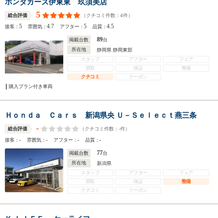
ホンダカーズ伊東東 玖須美店
5
（クチコミ件数：
4
件）
総合評価
5
4.7
5
4.5
接客：
雰囲気：
アフター：
品質：
89
掲載台数
台
所在地
静岡県 静岡東部
スタッフ
アフター
フェア
買取
保証
整備
クチコミ
クーポン
購入プラン付き車両
Ｈｏｎｄａ Ｃａｒｓ 新潟県央 Ｕ－Ｓｅｌｅｃｔ燕三条
-
（クチコミ件数：
-
件）
総合評価
-
-
-
-
接客：
雰囲気：
アフター：
品質：
77
掲載台数
台
所在地
新潟県
スタッフ
アフター
フェア
買取
保証
整備
クチコミ
クーポン