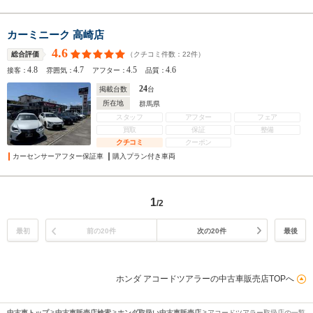
カーミニーク 高崎店
4.6
（クチコミ件数：
22
件）
総合評価
4.8
4.7
4.5
4.6
接客：
雰囲気：
アフター：
品質：
24
掲載台数
台
所在地
群馬県
スタッフ
アフター
フェア
買取
保証
整備
クチコミ
クーポン
カーセンサーアフター保証車
購入プラン付き車両
1
/2
最初
前の20件
次の20件
最後
ホンダ アコードツアラーの中古車販売店TOPへ
中古車トップ
中古車販売店検索
ホンダ取扱い中古車販売店
アコードツアラー取扱店の一覧