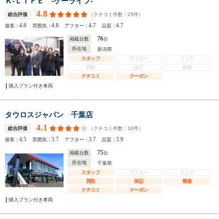
Ｋ‐ＬＩＦＥ ‐ケーライフ‐
4.8
（クチコミ件数：
25
件）
総合評価
4.8
4.8
4.7
4.7
接客：
雰囲気：
アフター：
品質：
76
掲載台数
台
所在地
新潟県
スタッフ
アフター
フェア
買取
保証
整備
クチコミ
クーポン
購入プラン付き車両
タウロスジャパン 千葉店
4.1
（クチコミ件数：
16
件）
総合評価
4.5
3.7
3.7
3.9
接客：
雰囲気：
アフター：
品質：
75
掲載台数
台
所在地
千葉県
スタッフ
アフター
フェア
買取
保証
整備
クチコミ
クーポン
購入プラン付き車両