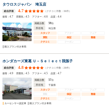
タウロスジャパン 埼玉店
4.7
（クチコミ件数：
39
件）
総合評価
4.7
4.5
4.6
4.4
接客：
雰囲気：
アフター：
品質：
59
掲載台数
台
所在地
埼玉県
スタッフ
アフター
フェア
買取
保証
整備
クチコミ
クーポン
購入プラン付き車両
ホンダカーズ東葛 Ｕ－Ｓｅｌｅｃｔ我孫子
4.8
（クチコミ件数：
28
件）
総合評価
4.9
4.5
4.5
4.7
接客：
雰囲気：
アフター：
品質：
57
掲載台数
台
所在地
千葉県
スタッフ
アフター
フェア
買取
保証
整備
クチコミ
クーポン
カーセンサー認定車
購入プラン付き車両