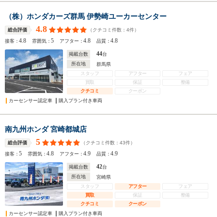
（株）ホンダカーズ群馬 伊勢崎ユーカーセンター
4.8
（クチコミ件数：
4
件）
総合評価
4.8
5
4.8
4.8
接客：
雰囲気：
アフター：
品質：
44
掲載台数
台
所在地
群馬県
スタッフ
アフター
フェア
買取
保証
整備
クチコミ
クーポン
カーセンサー認定車
購入プラン付き車両
南九州ホンダ 宮崎都城店
5
（クチコミ件数：
43
件）
総合評価
5
4.8
4.9
4.9
接客：
雰囲気：
アフター：
品質：
42
掲載台数
台
所在地
宮崎県
スタッフ
アフター
フェア
買取
保証
整備
クチコミ
クーポン
カーセンサー認定車
購入プラン付き車両