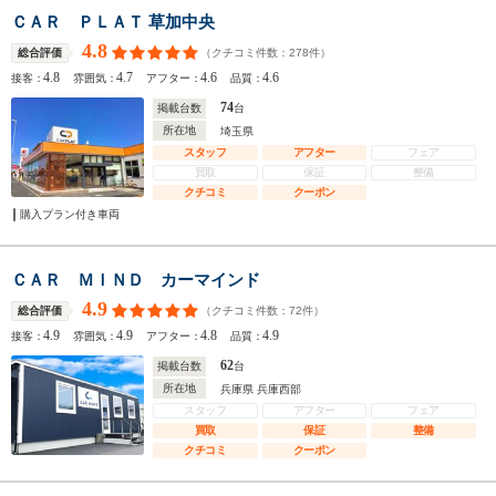
ＣＡＲ ＰＬＡＴ 草加中央
4.8
（クチコミ件数：
278
件）
総合評価
4.8
4.7
4.6
4.6
接客：
雰囲気：
アフター：
品質：
74
掲載台数
台
所在地
埼玉県
スタッフ
アフター
フェア
買取
保証
整備
クチコミ
クーポン
購入プラン付き車両
ＣＡＲ ＭＩＮＤ カーマインド
4.9
（クチコミ件数：
72
件）
総合評価
4.9
4.9
4.8
4.9
接客：
雰囲気：
アフター：
品質：
62
掲載台数
台
所在地
兵庫県 兵庫西部
スタッフ
アフター
フェア
買取
保証
整備
クチコミ
クーポン