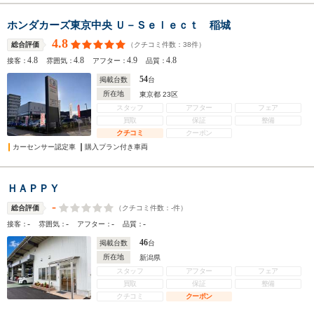
ホンダカーズ東京中央 Ｕ－Ｓｅｌｅｃｔ 稲城
4.8
（クチコミ件数：
38
件）
総合評価
4.8
4.8
4.9
4.8
接客：
雰囲気：
アフター：
品質：
54
掲載台数
台
所在地
東京都 23区
スタッフ
アフター
フェア
買取
保証
整備
クチコミ
クーポン
カーセンサー認定車
購入プラン付き車両
ＨＡＰＰＹ
-
（クチコミ件数：
-
件）
総合評価
-
-
-
-
接客：
雰囲気：
アフター：
品質：
46
掲載台数
台
所在地
新潟県
スタッフ
アフター
フェア
買取
保証
整備
クチコミ
クーポン