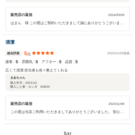
販売店の返信
2024/05/06
はまん 様 この度はご契約いただきまして誠にありがとうございまし
た。その後お車の状態はいかがでしょうか？ 口コミのご投稿、誠にあ
りがとうございました。 ご納車後の不具合に関しましては、ご迷惑を
おかけし誠に申し訳ございませんでした。 またご不明点やご質問等ご
清潔
ざいましたら、お気軽にご連絡下さいませ。 今後とも宜しくお願い致
します。 堀場
5
総合評価
2023/11/05投稿
点
5
5
5
5
接客 :
雰囲気 :
アフター :
品質 :
広くて清潔 担当者も色々教えてくれる
まあちゃん
購入年月：
2021/12
購入した車：ホンダ N-BOX
販売店の返信
2023/11/09
この度は当店ご利用いただきましてありがとうございました。 安心し
て運転いただける為、全スタッフでフォローして参ます。 また、お気
づきの点がございましたらお気軽にお声をおかけいただければと思い
ます。 今後も末永く宜しくお願い致します。
1
/37