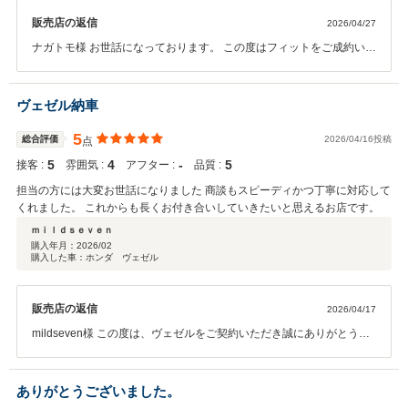
販売店の返信
2026/04/27
ナガトモ様 お世話になっております。 この度はフィットをご成約いた
だき誠にありがとうございました。 その後お車の調子はいかがでしょ
うか。 お褒めの言葉をいただき感謝申し上げます。 今後とも末永いお
付き合いを宜しくお願い致します。 お車に関してご不明点やご質問等
ヴェゼル納車
ございましたら、お気軽にお問い合わせくださいませ。 堀場
5
総合評価
2026/04/16投稿
点
5
4
‐
5
接客 :
雰囲気 :
アフター :
品質 :
担当の方には大変お世話になりました 商談もスピーディかつ丁寧に対応して
くれました。 これからも長くお付き合いしていきたいと思えるお店です。
ｍｉｌｄｓｅｖｅｎ
購入年月：
2026/02
購入した車：ホンダ ヴェゼル
販売店の返信
2026/04/17
mildseven様 この度は、ヴェゼルをご契約いただき誠にありがとうご
ざいました。 その後のヴェゼルの調子はいかがでしょうか？
maildseven様のカーライフをサポートして参ります 末長いお付き合い
を宜しくお願い致します。
ありがとうございました。