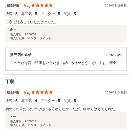
5
総合評価
2026/03/29投稿
点
5
5
5
5
接客 :
雰囲気 :
アフター :
品質 :
丁寧に対応していただきました。
みー
購入年月：
2026/02
購入した車：ホンダ フィット
販売店の返信
2026/03/29
このたびは高い評価をいただき、誠にありがとうございます。安全運
転でお過ごしください。今後ともよろしくお願い申しあげます。
丁寧
5
総合評価
2026/02/24投稿
点
5
4
5
5
接客 :
雰囲気 :
アフター :
品質 :
初めての車だったのでなにも分からなかったが、細かく教えてくれた。
ｋｍ
購入年月：
2026/02
購入した車：ホンダ フィット