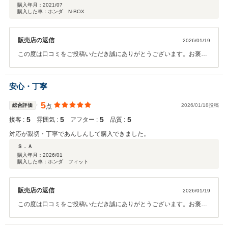
購入年月：
2021/07
購入した車：ホンダ N-BOX
販売店の返信
2026/01/19
この度は口コミをご投稿いただき誠にありがとうございます。お褒め
の言葉をいただき感謝申し上げます。お言葉に恥じないよう今後とも
より一層努力してまいりますので末永くお付き合いいただきますよう
お願い申し上げます。
安心・丁寧
5
総合評価
2026/01/18投稿
点
5
5
5
5
接客 :
雰囲気 :
アフター :
品質 :
対応が親切・丁寧であんしんして購入できました。
Ｓ．Ａ
購入年月：
2026/01
購入した車：ホンダ フィット
販売店の返信
2026/01/19
この度は口コミをご投稿いただき誠にありがとうございます。お褒め
の言葉をいただき感謝申し上げます。お言葉に恥じないよう今後とも
より一層努力してまいりますので末永くお付き合いいただきますよう