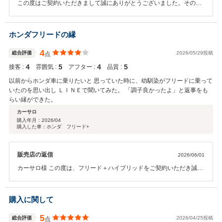
この度はご契約いただきまして誠にありがとうございました。その後
お車の状態はいかがでしょうか？ 今後とも頑張っていきますのでどう
ぞよろしくお願いいたします。
ホンダフリードの縁
4
総合評価
2026/05/29投稿
点
4
5
4
5
接客 :
雰囲気 :
アフター :
品質 :
以前からホンダ車に乗りたいと 思っていた時に、幼馴染がフリードに乗って
いたのを思い出し ＬＩＮＥで聞いてみた。 「調子良かったよ」と返事をも
らい縁ができた。
カーサロ
購入年月：
2026/04
購入した車：ホンダ フリード+
販売店の返信
2026/06/01
カーサロ様 この度は、フリード＋ハイブリッドをご契約いただき誠に
ありがとうございました。 その後のお車の調子はいかがでしょうか？
カーサロ様のカーライフをサポートして参ります 末長いお付き合いを
宜しくお願い致します。
購入に関して
5
総合評価
2026/04/25投稿
点