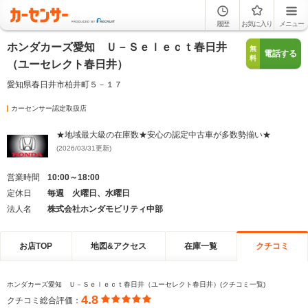
履歴
お気に入り
メニュー
ホンダカーズ愛知 Ｕ－Ｓｅｌｅｃｔ春日井
無
電話する
料
（ユーセレクト春日井）
愛知県春日井市柏井町５－１７
カーセンサー認定取扱店
★地域最大級の在庫数★安心の認定中古車が多数勢揃い★
(2026/03/31更新)
営業時間
10:00～18:00
定休日
毎週 火曜日、水曜日
法人名
株式会社ホンダモビリティ中部
お店TOP
地図&アクセス
在庫一覧
クチコミ
ホンダカーズ愛知 Ｕ－Ｓｅｌｅｃｔ春日井（ユーセレクト春日井）(クチコミ一覧)
4.8
クチコミ総合評価：