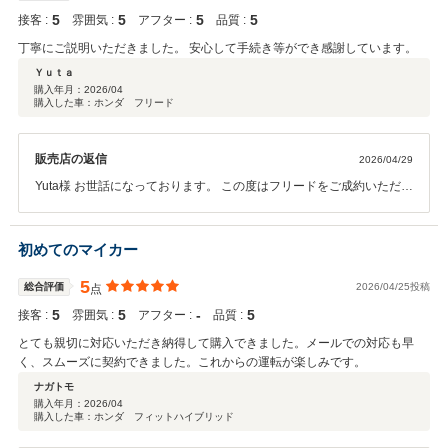
5
5
5
5
接客 :
雰囲気 :
アフター :
品質 :
丁寧にご説明いただきました。 安心して手続き等ができ感謝しています。
Ｙｕｔａ
購入年月：
2026/04
購入した車：ホンダ フリード
販売店の返信
2026/04/29
Yuta様 お世話になっております。 この度はフリードをご成約いただき
誠にありがとうございました。 お車のご説明や手続きについてお褒め
の言葉をいただき感謝申し上げます。 お車に関してご不明点やご質問
等ございましたら、お気軽にお問い合わせくださいませ。 今井
初めてのマイカー
5
総合評価
2026/04/25投稿
点
5
5
‐
5
接客 :
雰囲気 :
アフター :
品質 :
とても親切に対応いただき納得して購入できました。メールでの対応も早
く、スムーズに契約できました。これからの運転が楽しみです。
ナガトモ
購入年月：
2026/04
購入した車：ホンダ フィットハイブリッド