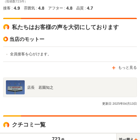
（投稿数723件）
4.9
4.8
4.8
4.7
接客 :
雰囲気 :
アフター :
品質 :
私たちはお客様の声を大切にしております
当店のモットー
全員接客を心がけます。
もっと見る
店長 若園知之
更新日
2025
年
04
月
13
日
クチコミ一覧
723
並べ替え
件