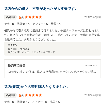
決め、購入手続きをしました。もう少し安く購入出来たら「車の品質満足
度」を5点にしていたと思います。
遠方からの購入 不安があったが大丈夫です。
5
総合評価
2024/07/05投稿
点
5
5
5
5
接客 :
雰囲気 :
アフター :
品質 :
横浜からで引き取りに愛知まで行きました。手続きもスムーズに行われまし
た。何と言っても営業の方が、素晴らしく感謝しています。整備も完璧で車
も最高でした。ありがとうございました。
コモサン
購入年月：
2024/06
購入した車：ホンダ シビックハイブリッド
販売店の返信
2024/09/02
コモサン様 この度は、遠方より当店のシビックハッチバックをご購入
頂き誠にありがとうございました。 その後の、お車のご調子はいかが
でしょうか？ ご納車までの諸手続き等を早々にお進めていただき、感
謝申し上げます。 シビックハッチバックは、運動性能が高く快適にお
遠方(青森)からの契約購入となりました。
乗りいただけるお車です 今後も末永く、素敵なカーライフをお過ごし
下さいませ。
5
総合評価
2024/06/01投稿
点
5
‐
5
5
接客 :
雰囲気 :
アフター :
品質 :