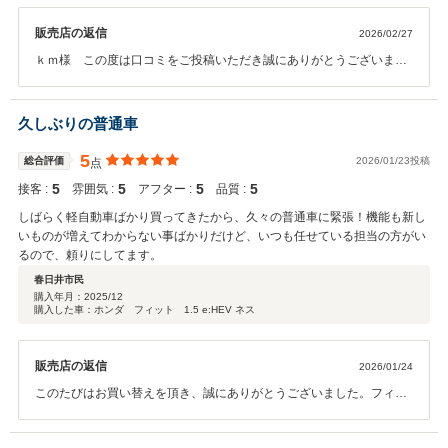
販売店の返信
2026/02/27
ｋｍ様 この度は口コミをご投稿いただき誠にありがとうございま
す。ｋｍ様にとって初めてのお車をご購入いただきまして嬉しく思っ
ております。お言葉に恥じないよう今後ともより一層努力してまいり
ますので末永くお付き合いいただきますようお願い申し上げます。
久しぶりの普通車
5
総合評価
2026/01/23投稿
点
5
5
5
5
接客 :
雰囲気 :
アフター :
品質 :
しばらく軽自動車ばかり買ってきたから、久々の普通車に緊張！機能も新し
いものが増えてわからない事ばかりだけど、いつも任せている担当の方がい
るので、頼りにしてます。
春日井市民
購入年月：
2025/12
購入した車：ホンダ フィット 1.5 e:HEV ネス
販売店の返信
2026/01/24
このたびはお買い替えを頂き、誠にありがとうございました。フィッ
トは視界が良いので運転しやすいと思います。安全運転でお過ごしく
ださい。今後ともよろしくお願い申し上げます。