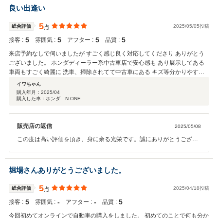
お願い申し上げます。
良い出逢い
5
総合評価
2025/05/05投稿
点
5
5
5
5
接客 :
雰囲気 :
アフター :
品質 :
来店予約なしで伺いましたが すごく感じ良く対応してくださり ありがとう
ございました。 ホンダディーラー系中古車店で安心感も あり展示してある
車両もすごく綺麗に 洗車、掃除されてて中古車にある キズ等分かりやすく
確認納得して 買える状態で展示されていたと思います。 シートの汚れも指
イワちゃん
摘するとすぐ落として くれて綺麗にしてくれました。 出来るかぎり気持ち
購入年月：
2025/04
購入した車：ホンダ N-ONE
良く 乗ってもらいたいと思う気持ちが伝わってきました。 親切丁寧なお店
との出逢いで 契約させてもらいました。 ありがとうございました。 車の納
車はまだですが 保証等近くのディーラーに 引き継ぎしてくれるので 安心し
販売店の返信
2025/05/08
て乗れると思います。 車を買うって決して安い買い物ではないと 思いま
す。 そのお金を出しても惜しくない と思うお店に出逢えたと思います。
この度は高い評価を頂き、身に余る光栄です。誠にありがとうござい
ます。ご納車に向けて順調に進んでおりますので、今しばらくお待ち
ください。
堀場さんありがとうございました。
5
総合評価
2025/04/18投稿
点
5
‐
‐
5
接客 :
雰囲気 :
アフター :
品質 :
今回初めてオンラインで自動車の購入をしました。 初めてのことで何も分か