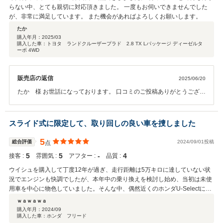
らない中、とても親切に対応頂きました。 一度もお伺いできませんでした
が、非常に満足しています。 また機会があればよろしくお願いします。
たか
購入年月：
2025/03
購入した車：トヨタ ランドクルーザープラド 2.8 TX Lパッケージ ディーゼルタ
ーボ 4WD
販売店の返信
2025/06/20
たか 様 お世話になっております。 口コミのご投稿ありがとうござい
ます。 この度はランドクルーザープラドを遠方よりご購入いただき、
誠にありがとうございました。 また、ご返信が遅くなり大変申し訳ご
ざいません。 ご納車に向けてご足労いただいた点もあり、非常に感謝
スライド式に限定して、取り回しの良い車を捜しました
しております。 遠方にはなりますが、今後とも宜しくお願い致しま
す。 お困りの際はいつでもご連絡いただければ幸いです。 ホンダカー
5
総合評価
2024/09/01投稿
点
ズ愛知 U-Select春日井 営業 堀場
5
5
‐
4
接客 :
雰囲気 :
アフター :
品質 :
ウイシュを購入して丁度12年が過ぎ、走行距離は5万キロに達していない状
況でエンジンも快調でしたが、本年中の乗り換えを検討し始め、当初は未使
用車を中心に物色していました。そんな中、偶然近くのホンダU-Selectに試
乗車として使われていたフリードの6人乗りの情報をこのサイトで得て、直
ｗａｗａｗａ
ぐに予約して販売店に行きました。未使用車の販売店で売られている同種の
購入年月：
2024/09
購入した車：ホンダ フリード
フリードも対象にして、迷いましたが、ホンダU-Selectにあったフリードに