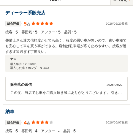
ディーラー系販売店
5
総合評価
2026/06/20投稿
点
5
5
5
5
接客 :
雰囲気 :
アフター :
品質 :
整備士さん達の信頼度がとても高く、程度の悪い車が無いので、古い車種で
も安心して車を買う事ができる。店舗は駐車場が広く止めやすい。接客が近
すぎず遠過ぎず丁度良い。
ヤス
購入年月：
2026/06
購入した車：ホンダ N-BOX
販売店の返信
2026/06/22
この度、当店でお車をご購入頂き誠にありがとうございます。 引き続
きヤス様に選ばれ続けるお店であり続けるように一同精進していきま
すので末永くお付き合いよろしくお願いいたします。
納車
4
総合評価
2026/06/07投稿
点
5
4
‐
5
接客 :
雰囲気 :
アフター :
品質 :