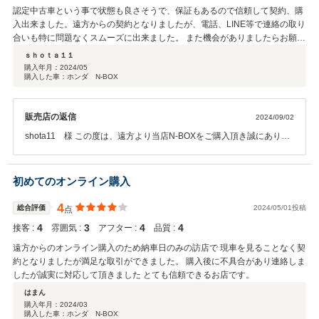
認定中古車という事で状態も良さそうで、保証もあるので信頼して契約、購
入出来ました。遠方からの契約となりましたが、電話、LINE等で連絡の取り
合いも特に問題なくスムーズに出来ました。 また機会がありましたらお願い
したいと思います。
ｓｈｏｔａ１１
購入年月：
2024/05
購入した車：ホンダ N-BOX
販売店の返信
2024/09/02
shota11 様 この度は、遠方より当店N-BOXをご購入頂き誠にありが
とうございました。 その後の、お車のご調子はいかがでしょうか？ ご
納車までの諸手続き等を早々に進めていただき、感謝申し上げます。
遠方とはなりますが、お車に関しましてご不明点やご質問等ございま
初めてのオンライン購入
したら、お気軽にお問い合わせくださいませ。 重ねてにはなります
が、当店のご利用並びにご成約誠にありがとうございました。
4
総合評価
2024/05/01投稿
点
4
3
4
4
接客 :
雰囲気 :
アフター :
品質 :
遠方からのオンライン購入のため納車日のみの訪店で 現車を見ることなく契
約となりましたが満足な取引ができました。 購入後に不具合があり連絡しま
したが誠実に対応して頂きました とても信頼できるお店です。
はまん
購入年月：
2024/03
購入した車：ホンダ N-BOX