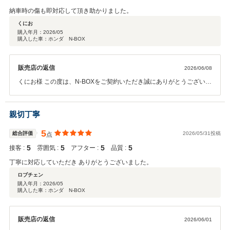
納車時の傷も即対応して頂き助かりました。
くにお
購入年月：
2026/05
購入した車：ホンダ N-BOX
販売店の返信
2026/06/08
くにお様 この度は、N-BOXをご契約いただき誠にありがとうございま
した。 ご満足いただけましたようで何よりでございます。その後のお
車の調子はいかがでしょうか。くにお様のカーライフをサポートして
参ります。 今後とも末長いお付き合いを宜しくお願いいたします。
親切丁寧
5
総合評価
2026/05/31投稿
点
5
5
5
5
接客 :
雰囲気 :
アフター :
品質 :
丁寧に対応していただき ありがとうございました。
ロブチェン
購入年月：
2026/05
購入した車：ホンダ N-BOX
販売店の返信
2026/06/01