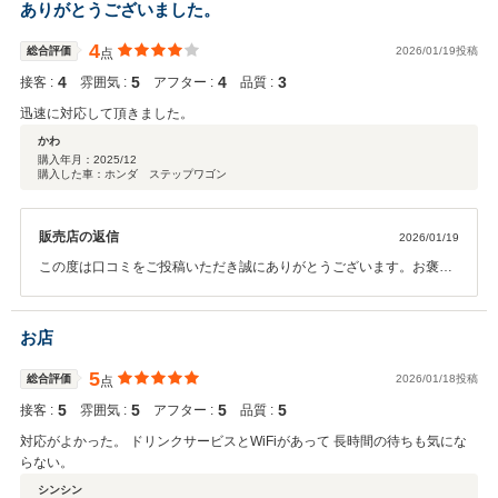
ありがとうございました。
4
総合評価
2026/01/19投稿
点
4
5
4
3
接客 :
雰囲気 :
アフター :
品質 :
迅速に対応して頂きました。
かわ
購入年月：
2025/12
購入した車：ホンダ ステップワゴン
販売店の返信
2026/01/19
この度は口コミをご投稿いただき誠にありがとうございます。お褒め
の言葉をいただき感謝申し上げます。お言葉に恥じないよう今後とも
より一層努力してまいりますので末永くお付き合いいただきますよう
お願い申し上げます。
お店
5
総合評価
2026/01/18投稿
点
5
5
5
5
接客 :
雰囲気 :
アフター :
品質 :
対応がよかった。 ドリンクサービスとWiFiがあって 長時間の待ちも気にな
らない。
シンシン