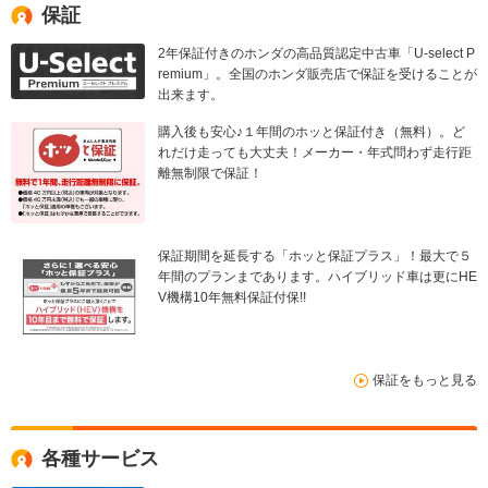
保証
2年保証付きのホンダの高品質認定中古車「U-select P
remium」。全国のホンダ販売店で保証を受けることが
出来ます。
購入後も安心♪１年間のホッと保証付き（無料）。ど
れだけ走っても大丈夫！メーカー・年式問わず走行距
離無制限で保証！
保証期間を延長する「ホッと保証プラス」！最大で５
年間のプランまであります。ハイブリッド車は更にHE
V機構10年無料保証付保!!
保証をもっと見る
各種サービス