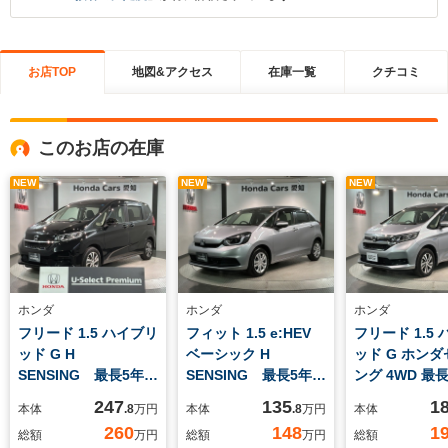
お店TOP
地図&アクセス
在庫一覧
クチコミ
このお店の在庫
NEW
NEW
NEW
ホンダ
ホンダ
ホンダ
フリード 1.5 ハイブリ
フィット 1.5 e:HEV
フリード 1.5
ッド G H
ベーシック H
ッド G ホン
SENSING 最長5年保
SENSING 最長5年保
ング 4WD 最
証 ワンオーナー ナ
証 ワンオーナー ナ
証 ワンオ-ナ
247
135
1
本体
.8
万円
本体
.8
万円
本体
ビVXM-247VFNi
ビVXM-235Ci Rカメ
VXM-217VF
260
148
1
総額
万円
総額
万円
総額
TV Rカメラ CD録
ラ BTオ-ディオ ド
Rカメラ C