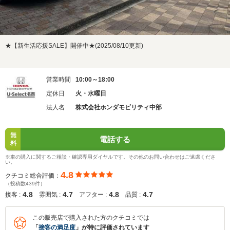
★【新生活応援SALE】開催中★(2025/08/10更新)
営業時間
10:00～18:00
定休日
火・水曜日
法人名
株式会社ホンダモビリティ中部
無
電話する
料
※車の購入に関するご相談・確認専用ダイヤルです。その他のお問い合わせはご遠慮くださ
い。
4.8
クチコミ総合評価：
（投稿数439件）
4.8
4.7
4.8
4.7
接客 :
雰囲気 :
アフター :
品質 :
この販売店で購入された方のクチコミでは
「
接客の満足度
」が特に評価されています