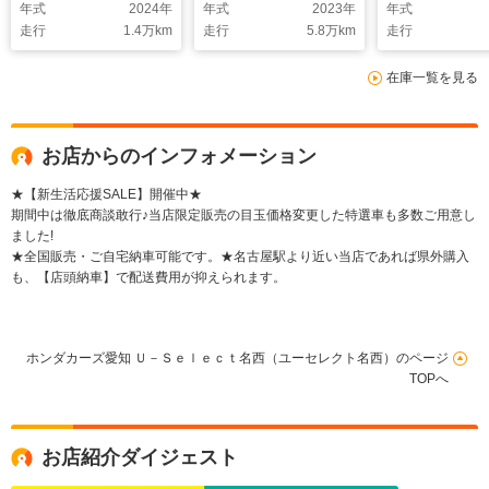
年式
2024
年
年式
2023
年
年式
音 BTオ-ディオ
ラレコ ETC LEDラ
BTオ-ディオ
走行
1.4
万km
走行
5.8
万km
走行
DVD ドラレコ
イト VSA クルコ
ETC LEDラ
ETC LEDライト
ン スマートキー 盗
側電動ドア 
在庫一覧を見る
VSA 両側電動ドア
難防止装置 整備記録
シ-トヒ-タ- 
シートヒーター
簿 AAC
ン アルミ ス
キ-
お店からのインフォメーション
★【新生活応援SALE】開催中★
期間中は徹底商談敢行♪当店限定販売の目玉価格変更した特選車も多数ご用意し
ました!
★全国販売・ご自宅納車可能です。★名古屋駅より近い当店であれば県外購入
も、【店頭納車】で配送費用が抑えられます。
ホンダカーズ愛知 Ｕ－Ｓｅｌｅｃｔ名西（ユーセレクト名西）のページ
TOPへ
お店紹介ダイジェスト