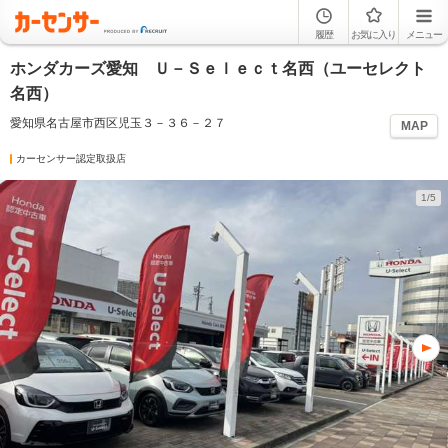
履歴
お気に入り
メニュー
ホンダカーズ愛知 Ｕ－Ｓｅｌｅｃｔ名西（ユーセレクト
名西）
愛知県名古屋市西区児玉３－３６－２７
MAP
カーセンサー認定取扱店
1/5