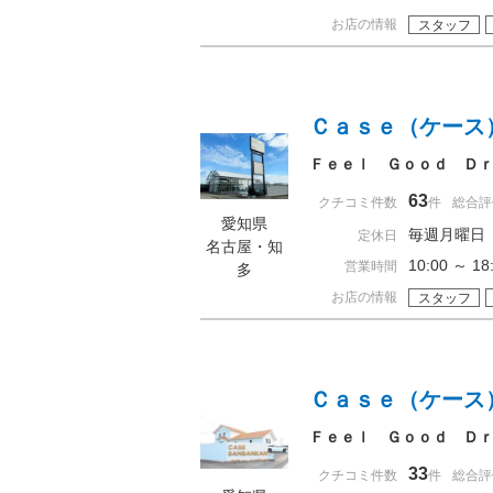
お店の情報
スタッフ
Ｃａｓｅ（ケース
Ｆｅｅｌ Ｇｏｏｄ Ｄｒｉ
63
クチコミ件数
件
総合評
愛知県
毎週月曜日
定休日
名古屋・知
10:00 ～ 
営業時間
多
お店の情報
スタッフ
Ｃａｓｅ（ケース
Ｆｅｅｌ Ｇｏｏｄ Ｄｒｉ
33
クチコミ件数
件
総合評