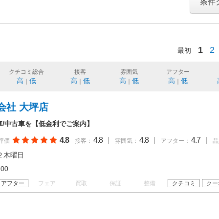
条件
1
2
最初
クチコミ総合
接客
雰囲気
アフター
高
低
高
低
高
低
高
低
｜
｜
｜
｜
会社 大坪店
車/中古車を【低金利でご案内】
4.8
4.8
|
4.8
|
4.7
|
評価
接客：
雰囲気：
アフター：
品
２木曜日
18:00
アフター
フェア
買取
保証
整備
クチコミ
クー