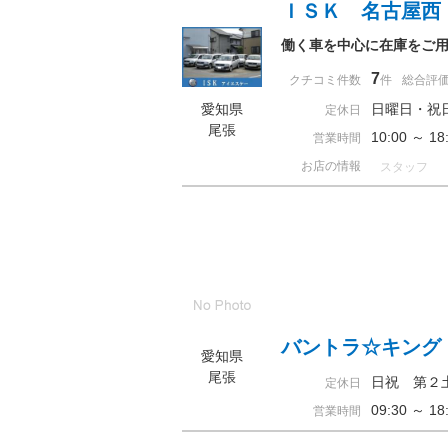
ＩＳＫ 名古屋西
働く車を中心に在庫をご
7
クチコミ件数
件
総合評
愛知県
日曜日・祝
定休日
尾張
10:00 ～
営業時間
お店の情報
スタッフ
バントラ☆キング
愛知県
尾張
日祝 第２
定休日
09:30 ～ 
営業時間