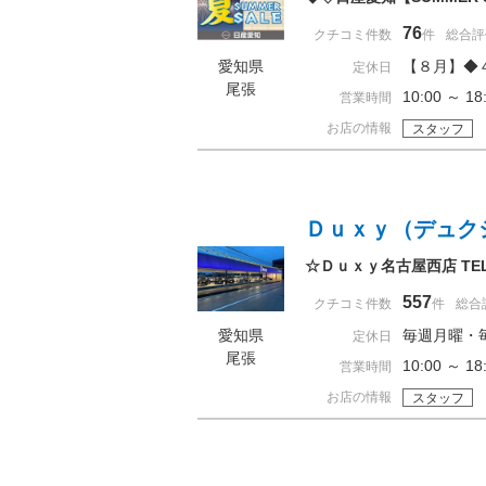
76
クチコミ件数
件
総合評
愛知県
【８月】◆
定休日
尾張
10:00 ～ 
営業時間
お店の情報
スタッフ
Ｄｕｘｙ（デュク
☆Ｄｕｘｙ名古屋西店 TEL：0
557
クチコミ件数
件
総合
愛知県
毎週月曜・
定休日
尾張
10:00 ～ 
営業時間
お店の情報
スタッフ