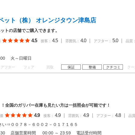
ペット（株） オレンジタウン津島店
ペットの店舗でご購入できます。
4.5
4.5
|
4.0
|
5.0
|
価
接客：
雰囲気：
アフター：
品質
 18:00 火～日曜日
アフター
フェア
買取
保証
整備
クチコミ
クー
！！全国のガリバー在庫も見たい方は一括照会が可能です！
4.9
4.9
|
4.9
|
4.8
|
価
接客：
雰囲気：
アフター：
品
さい⇒００７８－６００２－０１７１６５
 19:30 店舗営業時間 00:00 ～ 23:59 電話受付時間