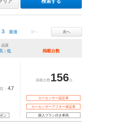
クリア
検索する
3
最後
前へ
次へ
品質
高
低
掲載台数
｜
156
掲載台数
台
4.7
質：
カーセンサー認定車
カーセンサーアフター保証車
ポン
購入プラン付き車両