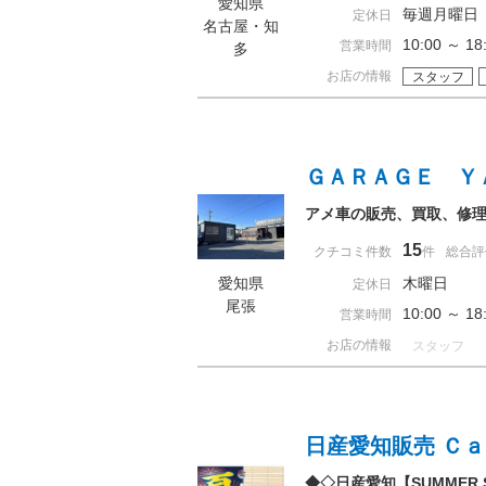
愛知県
毎週月曜日
定休日
名古屋・知
10:00 ～ 
営業時間
多
お店の情報
スタッフ
ＧＡＲＡＧＥ Ｙ
アメ車の販売、買取、修理は
15
クチコミ件数
件
総合評
愛知県
木曜日
定休日
尾張
10:00 ～ 
営業時間
お店の情報
スタッフ
日産愛知販売 Ｃ
◆◇日産愛知【SUMMER 