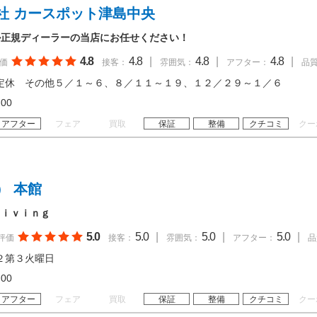
社 カースポット津島中央
ル正規ディーラーの当店にお任せください！
4.8
4.8
|
4.8
|
4.8
|
価
接客：
雰囲気：
アフター：
品
定休 その他５／１～６、８／１１～１９、１２／２９～１／６
18:00
アフター
フェア
買取
保証
整備
クチコミ
クー
） 本館
ｒｉｖｉｎｇ
5.0
5.0
|
5.0
|
5.0
|
評価
接客：
雰囲気：
アフター：
品
２第３火曜日
18:00
アフター
フェア
買取
保証
整備
クチコミ
クー