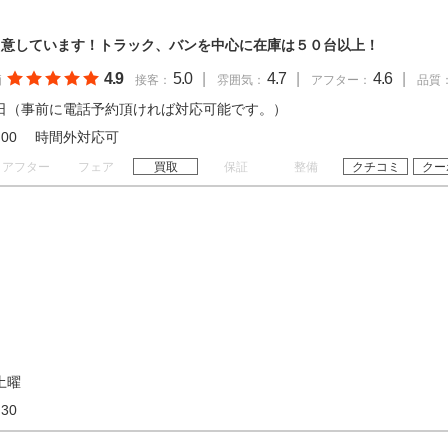
用意しています！トラック、バンを中心に在庫は５０台以上！
4.9
5.0
|
4.7
|
4.6
|
価
接客：
雰囲気：
アフター：
品質
日（事前に電話予約頂ければ対応可能です。）
 18:00 時間外対応可
アフター
フェア
買取
保証
整備
クチコミ
クー
土曜
18:30