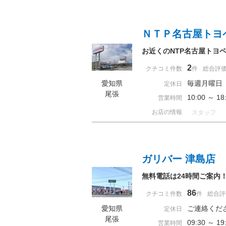
ＮＴＰ名古屋トヨ
お近くのNTP名古屋トヨ
2
クチコミ件数
件
総合評
愛知県
毎週月曜日
定休日
尾張
10:00 ～
営業時間
お店の情報
スタッフ
ガリバー 津島店
無料電話は24時間ご案内
86
クチコミ件数
件
総合評
愛知県
ご連絡くだ
定休日
尾張
09:30 ～
営業時間