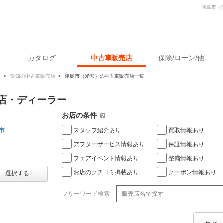
津島市（
カタログ
中古車販売店
保険/ローン/他
店
>
愛知の中古車販売店
>
津島市（愛知）の中古車販売店一覧
店・ディーラー
お店の条件
スタッフ紹介あり
買取情報あり
市
アフターサービス情報あり
保証情報あり
フェアイベント情報あり
整備情報あり
お店のクチコミ掲載あり
クーポン情報あり
選択する
フリーワード検索