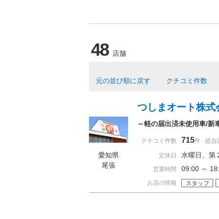
48
店舗
元の並び順に戻す
クチコミ件数
つしまオート株式
～軽の届出済未使用車/新
715
クチコミ件数
件
総合
愛知県
水曜日、第
定休日
尾張
09:00 ～ 
営業時間
お店の情報
スタッフ