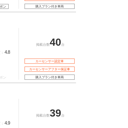
ポン
購入プラン付き車両
40
掲載台数
台
4.8
質：
カーセンサー認定車
カーセンサーアフター保証車
ポン
購入プラン付き車両
39
掲載台数
台
4.9
質：