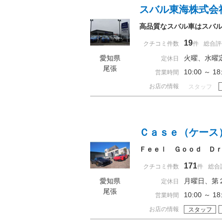
スバル東海株式会
高品質なスバル車はスバ
19
クチコミ件数
件
総合評
愛知県
火曜、水曜
定休日
尾張
10:00 ～ 
営業時間
お店の情報
スタッフ
Ｃａｓｅ（ケース
Ｆｅｅｌ Ｇｏｏｄ Ｄ
171
クチコミ件数
件
総合
愛知県
月曜日、第
定休日
尾張
10:00 ～ 
営業時間
お店の情報
スタッフ