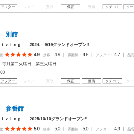
アフター
フェア
買取
保証
整備
クチコミ
クー
） 別館
ｖｉｎｇ 2024. 9/19グランドオープン!!
4.9
4.9
|
4.8
|
4.7
|
価
接客：
雰囲気：
アフター：
品
 毎月第二火曜日 第三火曜日
18:00
アフター
フェア
買取
保証
整備
クチコミ
クー
） 参番館
ｖｉｎｇ 2025/10/10グランドオープン!!
5.0
5.0
|
5.0
|
4.9
|
価
接客：
雰囲気：
アフター：
品