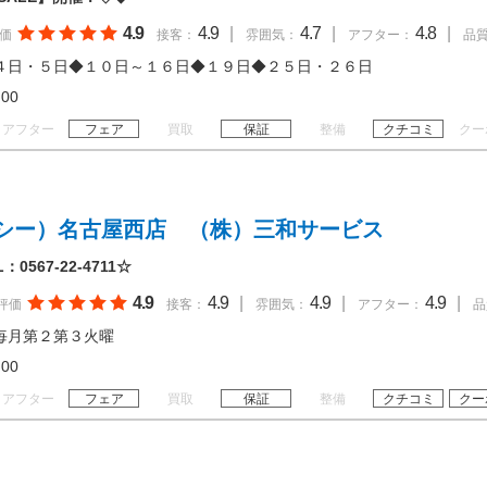
4.9
4.9
|
4.7
|
4.8
|
価
接客：
雰囲気：
アフター：
品
４日・５日◆１０日～１６日◆１９日◆２５日・２６日
18:00
アフター
フェア
買取
保証
整備
クチコミ
クー
シー）名古屋西店 （株）三和サービス
567-22-4711☆
4.9
4.9
|
4.9
|
4.9
|
評価
接客：
雰囲気：
アフター：
品
毎月第２第３火曜
18:00
アフター
フェア
買取
保証
整備
クチコミ
クー