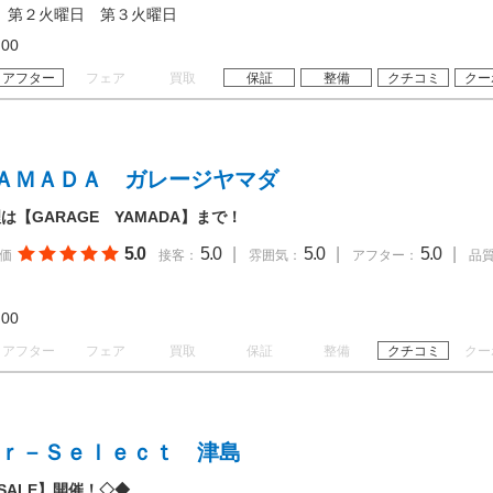
 第２火曜日 第３火曜日
18:00
アフター
フェア
買取
保証
整備
クチコミ
クー
ＡＭＡＤＡ ガレージヤマダ
【GARAGE YAMADA】まで！
5.0
5.0
|
5.0
|
5.0
|
価
接客：
雰囲気：
アフター：
品
18:00
アフター
フェア
買取
保証
整備
クチコミ
クー
ａｒ－Ｓｅｌｅｃｔ 津島
SALE】開催！◇◆