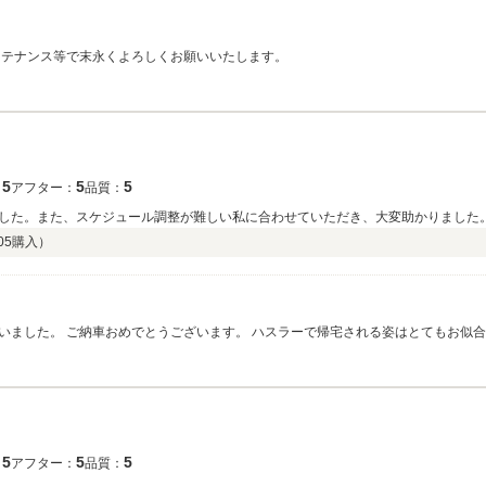
ンテナンス等で末永くよろしくお願いいたします。
5
5
5
：
アフター：
品質：
した。また、スケジュール調整が難しい私に合わせていただき、大変助かりました。
05
購入）
5
5
5
：
アフター：
品質：