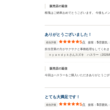
販売店の返信
根塊はご納車おめでとうございます。 今後もメ
ありがとうございました！
5
点
5
接客：
雰囲気
総合評価
担当営業の方がサクサクと事務処理をしてくれま
ｎｙａｎｄｙｋさん
スズキ ハスラー（
2026/
販売店の返信
とても大満足です！
5
点
5
接客：
雰囲気
総合評価