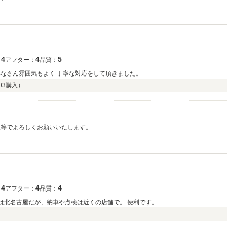
4
4
5
：
アフター：
品質：
みなさん雰囲気もよく 丁寧な対応をして頂きました。
03
購入）
検等でよろしくお願いいたします。
4
4
4
：
アフター：
品質：
は北名古屋だが、納車や点検は近くの店舗で。 便利です。