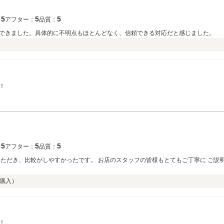
5
5
5
：
アフター：
品質：
できました。具体的に不明点もほとんどなく、信頼できる対応だと感じました。
！
5
5
5
：
アフター：
品質：
いただき、比較がしやすかったです。 お店のスタッフの皆様もとてもご丁寧に ご説
購入）
！