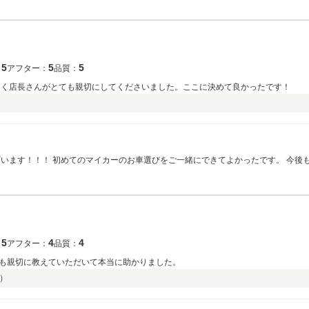
5
5
5
：
アフター：
品質：
良く店長さんがとても親切にしてくださいました。ここに決めて良かったです！
ざいます！！！ 初めてのマイカーのお車選びをご一緒にできてよかったです。 今後
5
4
4
：
アフター：
品質：
も親切に教えていただいて本当に助かりました。
）