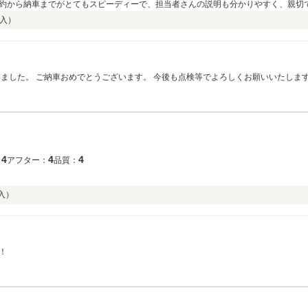
約から納車までがとてもスピーディーで、担当者さんの説明も分かりやすく、親切
入）
4
4
4
：
アフター：
品質：
入）
！