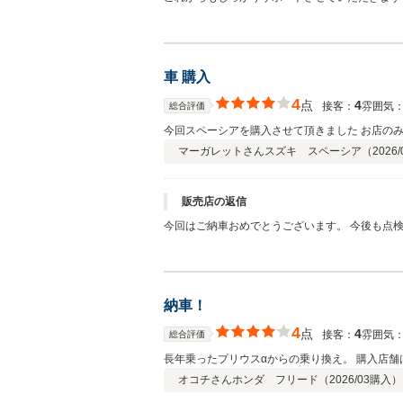
車 購入
4
点
4
接客：
雰囲気
総合評価
今回スペーシアを購入させて頂きました お店の
マーガレットさん
スズキ スペーシア（
2026/
販売店の返信
今回はご納車おめでとうございます。 今後も点
納車！
4
点
4
接客：
雰囲気
総合評価
長年乗ったプリウスαからの乗り換え。 購入店舗
オコチさん
ホンダ フリード（
2026/03
購入）