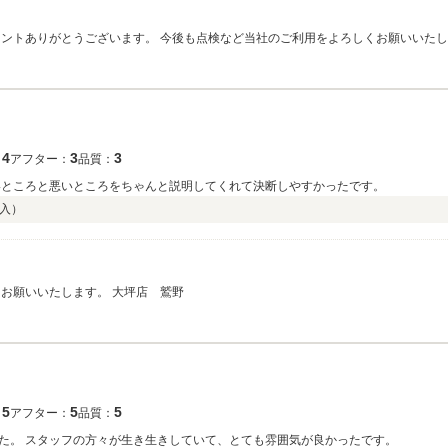
メントありがとうございます。 今後も点検など当社のご利用をよろしくお願いいたし
4
3
3
：
アフター：
品質：
いところと悪いところをちゃんと説明してくれて決断しやすかったです。
入）
お願いいたします。 大坪店 鷲野
5
5
5
：
アフター：
品質：
た。 スタッフの方々が生き生きしていて、とても雰囲気が良かったです。