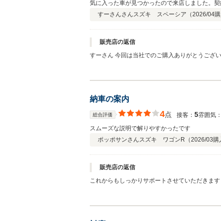
気に入った車が見つかったので来店しました。契
すーさんさん
スズキ スペーシア（
2026/04
購
販売店の返信
納車の案内
4
点
5
接客：
雰囲気
総合評価
スムーズな説明で解りやすかったです
ポッポサンさん
スズキ ワゴンR（
2026/03
購
販売店の返信
これからもしっかりサポートさせていただきます