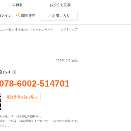
車買取
お役立ち記事
ログイン
閲覧履歴
お気に入り
サイトマップ
コミ一覧) | 中古車なら【カーセンサー】
2025/10/01更新
合わせ
078-6002-514701
電話番号を読み取る
ル回線、IP・光回線は利用不可。
関するご相談・確認専用ダイヤルです。その他のお問い合わ
ださい。