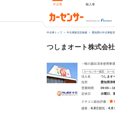
中古車
輸入車
中古車トップ
中古車販売店検索
愛知県の中古車販売
つしまオート株式会社
～軽の届出済未使用車/
カーセンサー認定・カーセ
法人名
つしまオ
住所
愛知県津
営業時間
09:00～1
定休日
水曜日、
クチコミ総合評価：
4.8
4.8
接客：
雰囲気：