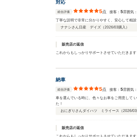
対応
5
点
5
接客：
雰囲気
総合評価
丁寧な説明で非常に分かりやすく、安心して相談
ナナシさん
日産 デイズ（
2026/03
購入）
販売店の返信
これからもしっかりサポートさせていただきます
納車
5
点
5
接客：
雰囲気
総合評価
車を選んでいる時に、色々なお車をご用意して 
た！
おにぎりさん
ダイハツ ミライース（
2026/03
販売店の返信
これからもしっかりサポートさせていただきます