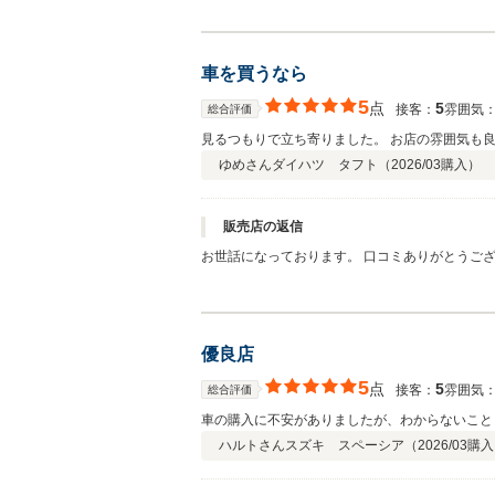
車を買うなら
5
点
5
接客：
雰囲気
総合評価
見るつもりで立ち寄りました。 お店の雰囲気も
ゆめさん
ダイハツ タフト（
2026/03
購入）
販売店の返信
お世話になっております。 口コミありがとうご
よろしくお願いいたします。 大坪店 鷲野
優良店
5
点
5
接客：
雰囲気
総合評価
車の購入に不安がありましたが、わからないこと
ハルトさん
スズキ スペーシア（
2026/03
購入