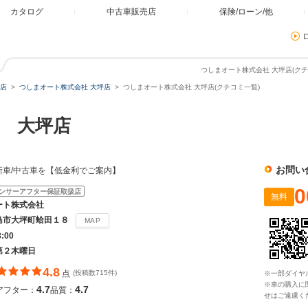
カタログ
中古車販売店
保険/ローン/他
つしまオート株式会社 大坪店(クチ
店
つしまオート株式会社 大坪店
つしまオート株式会社 大坪店(クチコミ一覧)
 大坪店
お問い
新車/中古車を【低金利でご案内】
0
ンサーアフター保証取扱店
無料
ート株式会社
島市大坪町蛤田１８
MAP
8:00
第２木曜日
4.8
点
(投稿数715件)
※一部ダイヤ
※車の購入に
4.7
4.7
アフター：
品質：
せはご遠慮く