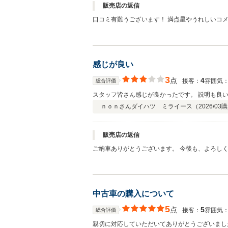
販売店の返信
口コミ有難うございます！ 満点星やうれしいコ
感じが良い
3
点
4
接客：
雰囲気
総合評価
スタッフ皆さん感じが良かったです。 説明も良
ｎｏｎさん
ダイハツ ミライース（
2026/03
購
販売店の返信
ご納車ありがとうございます。 今後も、よろしく
中古車の購入について
5
点
5
接客：
雰囲気
総合評価
親切に対応していただいてありがとうございまし