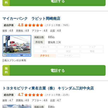
電話する
料
マイカーバンク ラビット岡崎南店
4.8
（クチコミ件数：
79
件）
総合評価
4.8
4.8
4.8
4.8
接客：
雰囲気：
アフター：
品質：
115
掲載台数
台
所在地
愛知県 三河
スタッフ
アフター
フェア
買取
保証
整備
クチコミ
クーポン
購入プラン付き車両
無
電話する
料
トヨタモビリティ東名古屋（株） キリンダム三好中央店
4.7
（クチコミ件数：
21
件）
総合評価
4.7
4.6
4.6
4.7
接客：
雰囲気：
アフター：
品質：
114
掲載台数
台