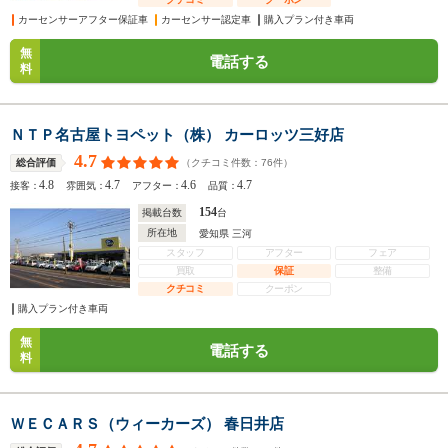
カーセンサーアフター保証車
カーセンサー認定車
購入プラン付き車両
無
電話する
料
ＮＴＰ名古屋トヨペット（株） カーロッツ三好店
4.7
（クチコミ件数：
76
件）
総合評価
4.8
4.7
4.6
4.7
接客：
雰囲気：
アフター：
品質：
154
掲載台数
台
所在地
愛知県 三河
スタッフ
アフター
フェア
買取
保証
整備
クチコミ
クーポン
購入プラン付き車両
無
電話する
料
ＷＥＣＡＲＳ（ウィーカーズ） 春日井店