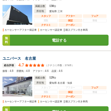
130
掲載台数
台
所在地
愛知県 三河
スタッフ
アフター
フェア
買取
保証
整備
クチコミ
クーポン
カーセンサーアフター保証車
カーセンサー認定車
購入プラン付き車両
無
電話する
料
ユニバース 名古屋
4.7
（クチコミ件数：
379
件）
総合評価
4.8
4.8
4.6
4.6
接客：
雰囲気：
アフター：
品質：
129
掲載台数
台
所在地
愛知県 名古屋・知多
スタッフ
アフター
フェア
買取
保証
整備
クチコミ
クーポン
カーセンサーアフター保証車
カーセンサー認定車
購入プラン付き車両
無