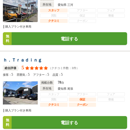
所在地
愛知県 三河
スタッフ
アフター
フェア
買取
保証
整備
クチコミ
クーポン
購入プラン付き車両
無
電話する
料
ｈ．Ｔｒａｄｉｎｇ
5
（クチコミ件数：
3
件）
総合評価
5
5
5
5
接客：
雰囲気：
アフター：
品質：
78
掲載台数
台
所在地
愛知県 尾張
スタッフ
アフター
フェア
買取
保証
整備
クチコミ
クーポン
購入プラン付き車両
無
電話する
料