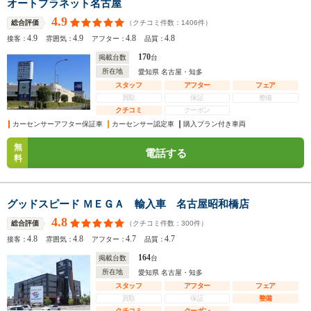
オートプラネット名古屋
4.9
（クチコミ件数：
1406
件）
総合評価
4.9
4.9
4.8
4.8
接客：
雰囲気：
アフター：
品質：
170
掲載台数
台
所在地
愛知県 名古屋・知多
スタッフ
アフター
フェア
買取
保証
整備
クチコミ
クーポン
カーセンサーアフター保証車
カーセンサー認定車
購入プラン付き車両
無
電話する
料
グッドスピード ＭＥＧＡ 輸入車 名古屋昭和橋店
4.8
（クチコミ件数：
300
件）
総合評価
4.8
4.8
4.7
4.7
接客：
雰囲気：
アフター：
品質：
164
掲載台数
台
所在地
愛知県 名古屋・知多
スタッフ
アフター
フェア
買取
保証
整備
クチコミ
クーポン