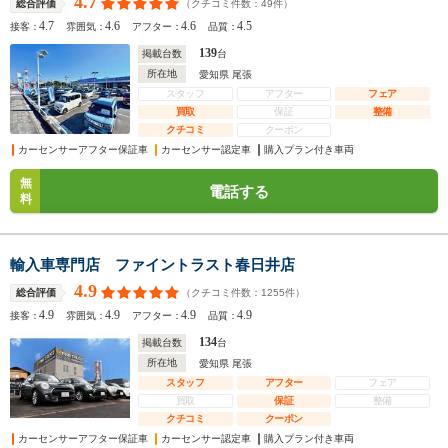
4.7
（クチコミ件数：
49
件）
総合評価
4.7
4.6
4.6
4.5
接客：
雰囲気：
アフター：
品質：
139
掲載台数
台
所在地
愛知県 尾張
スタッフ
アフター
フェア
買取
保証
整備
クチコミ
クーポン
カーセンサーアフター保証車
カーセンサー認定車
購入プラン付き車両
無
電話する
料
輸入車専門店 ファイントラスト春日井店
4.9
（クチコミ件数：
1255
件）
総合評価
4.9
4.9
4.9
4.9
接客：
雰囲気：
アフター：
品質：
134
掲載台数
台
所在地
愛知県 尾張
スタッフ
アフター
フェア
買取
保証
整備
クチコミ
クーポン
カーセンサーアフター保証車
カーセンサー認定車
購入プラン付き車両