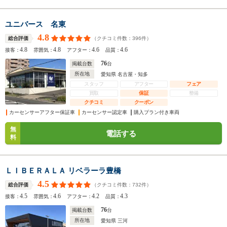
ユニバース 名東
4.8
（クチコミ件数：
396
件）
総合評価
4.8
4.8
4.6
4.6
接客：
雰囲気：
アフター：
品質：
76
掲載台数
台
所在地
愛知県 名古屋・知多
スタッフ
アフター
フェア
買取
保証
整備
クチコミ
クーポン
カーセンサーアフター保証車
カーセンサー認定車
購入プラン付き車両
無
電話する
料
ＬＩＢＥＲＡＬＡ リベラーラ豊橋
4.5
（クチコミ件数：
732
件）
総合評価
4.5
4.6
4.2
4.3
接客：
雰囲気：
アフター：
品質：
76
掲載台数
台
所在地
愛知県 三河