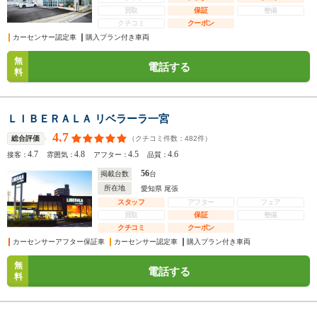
買取
保証
整備
クチコミ
クーポン
カーセンサー認定車
購入プラン付き車両
無
電話する
料
ＬＩＢＥＲＡＬＡ リベラーラ一宮
4.7
（クチコミ件数：
482
件）
総合評価
4.7
4.8
4.5
4.6
接客：
雰囲気：
アフター：
品質：
56
掲載台数
台
所在地
愛知県 尾張
スタッフ
アフター
フェア
買取
保証
整備
クチコミ
クーポン
カーセンサーアフター保証車
カーセンサー認定車
購入プラン付き車両
無
電話する
料