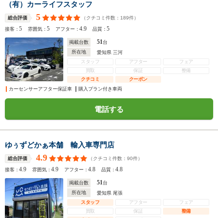
（有）カーライフスタッフ
5
（クチコミ件数：
189
件）
総合評価
5
5
4.9
5
接客：
雰囲気：
アフター：
品質：
51
掲載台数
台
所在地
愛知県 三河
スタッフ
アフター
フェア
買取
保証
整備
クチコミ
クーポン
カーセンサーアフター保証車
購入プラン付き車両
電話する
ゆぅずどかぁ本舗 輸入車専門店
4.9
（クチコミ件数：
90
件）
総合評価
4.9
4.9
4.8
4.8
接客：
雰囲気：
アフター：
品質：
51
掲載台数
台
所在地
愛知県 尾張
スタッフ
アフター
フェア
買取
保証
整備