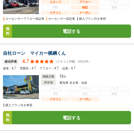
スタッフ
アフター
フェア
買取
保証
整備
クチコミ
クーポン
カーセンサーアフター保証車
カーセンサー認定車
購入プラン付き車両
無
電話する
料
自社ローン マイカー横綱くん
4.7
（クチコミ件数：
2031
件）
総合評価
4.7
4.7
4.7
4.7
接客：
雰囲気：
アフター：
品質：
72
掲載台数
台
所在地
愛知県 名古屋・知多
スタッフ
アフター
フェア
買取
保証
整備
クチコミ
クーポン
購入プラン付き車両
無
電話する
料