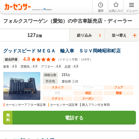
履歴
お気に入り
メニュー
フォルクスワーゲン（愛知）の中古車販売店・ディーラー
127
絞り込み
並べ替え
店舗
グッドスピード ＭＥＧＡ 輸入車 ＳＵＶ岡崎昭和町店
4.8
（クチコミ件数：
145
件）
総合評価
4.8
4.9
4.8
4.8
接客：
雰囲気：
アフター：
品質：
215
掲載台数
台
所在地
愛知県 三河
スタッフ
アフター
フェア
買取
保証
整備
クチコミ
クーポン
カーセンサーアフター保証車
カーセンサー認定車
購入プラン付き車両
無
電話する
料