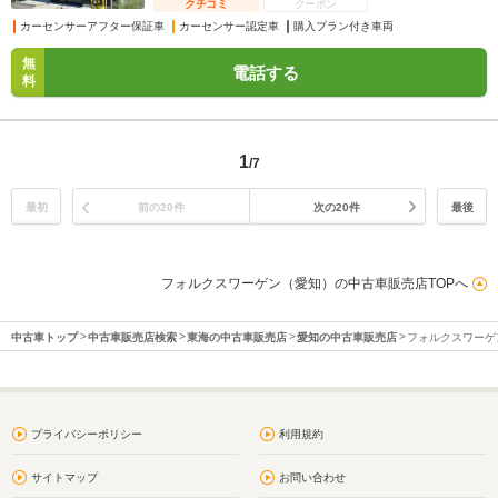
クチコミ
クーポン
カーセンサーアフター保証車
カーセンサー認定車
購入プラン付き車両
無
電話する
料
1
/7
最初
前の20件
次の20件
最後
フォルクスワーゲン（愛知）の中古車販売店TOPへ
中古車トップ
中古車販売店検索
東海の中古車販売店
愛知の中古車販売店
フォルクスワーゲ
プライバシーポリシー
利用規約
サイトマップ
お問い合わせ