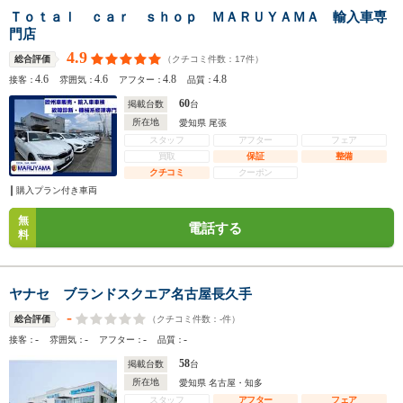
Ｔｏｔａｌ ｃａｒ ｓｈｏｐ ＭＡＲＵＹＡＭＡ 輸入車専
門店
4.9
（クチコミ件数：
17
件）
総合評価
4.6
4.6
4.8
4.8
接客：
雰囲気：
アフター：
品質：
60
掲載台数
台
所在地
愛知県 尾張
スタッフ
アフター
フェア
買取
保証
整備
クチコミ
クーポン
購入プラン付き車両
無
電話する
料
ヤナセ ブランドスクエア名古屋長久手
-
（クチコミ件数：
-
件）
総合評価
-
-
-
-
接客：
雰囲気：
アフター：
品質：
58
掲載台数
台
所在地
愛知県 名古屋・知多
スタッフ
アフター
フェア