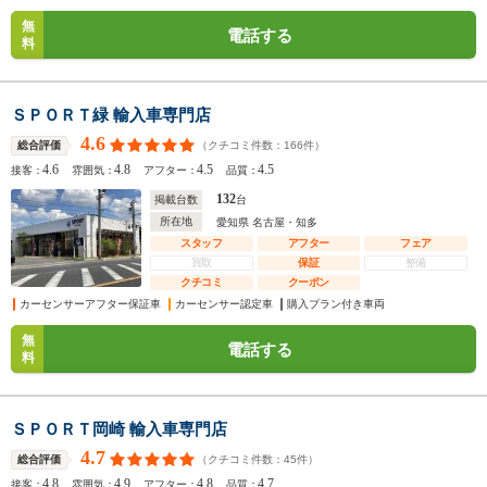
無
電話する
料
ＳＰＯＲＴ緑 輸入車専門店
4.6
（クチコミ件数：
166
件）
総合評価
4.6
4.8
4.5
4.5
接客：
雰囲気：
アフター：
品質：
132
掲載台数
台
所在地
愛知県 名古屋・知多
スタッフ
アフター
フェア
買取
保証
整備
クチコミ
クーポン
カーセンサーアフター保証車
カーセンサー認定車
購入プラン付き車両
無
電話する
料
ＳＰＯＲＴ岡崎 輸入車専門店
4.7
（クチコミ件数：
45
件）
総合評価
4.8
4.9
4.8
4.7
接客：
雰囲気：
アフター：
品質：