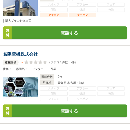
スタッフ
アフター
フェア
買取
保証
整備
クチコミ
クーポン
購入プラン付き車両
無
電話する
料
名陽電機株式会社
-
（クチコミ件数：
-
件）
総合評価
-
-
-
-
接客：
雰囲気：
アフター：
品質：
5
掲載台数
台
所在地
愛知県 名古屋・知多
スタッフ
アフター
フェア
買取
保証
整備
クチコミ
クーポン
無
電話する
料