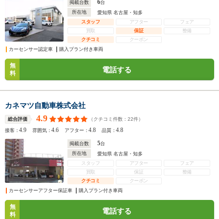
6
掲載台数
台
所在地
愛知県 名古屋・知多
スタッフ
アフター
フェア
買取
保証
整備
クチコミ
クーポン
カーセンサー認定車
購入プラン付き車両
無
電話する
料
カネマツ自動車株式会社
4.9
（クチコミ件数：
22
件）
総合評価
4.9
4.6
4.8
4.8
接客：
雰囲気：
アフター：
品質：
5
掲載台数
台
所在地
愛知県 名古屋・知多
スタッフ
アフター
フェア
買取
保証
整備
クチコミ
クーポン
カーセンサーアフター保証車
購入プラン付き車両
無
電話する
料