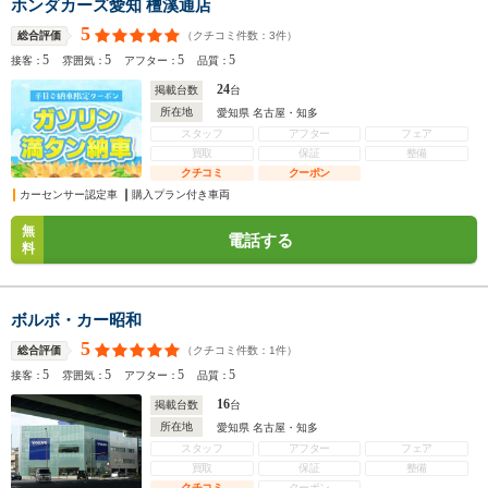
ホンダカーズ愛知 檀溪通店
5
（クチコミ件数：
3
件）
総合評価
5
5
5
5
接客：
雰囲気：
アフター：
品質：
24
掲載台数
台
所在地
愛知県 名古屋・知多
スタッフ
アフター
フェア
買取
保証
整備
クチコミ
クーポン
カーセンサー認定車
購入プラン付き車両
無
電話する
料
ボルボ・カー昭和
5
（クチコミ件数：
1
件）
総合評価
5
5
5
5
接客：
雰囲気：
アフター：
品質：
16
掲載台数
台
所在地
愛知県 名古屋・知多
スタッフ
アフター
フェア
買取
保証
整備
クチコミ
クーポン