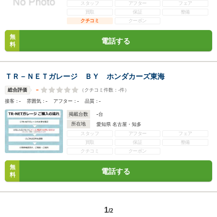
スタッフ
アフター
フェア
買取
保証
整備
クチコミ
クーポン
無
電話する
料
ＴＲ－ＮＥＴガレージ ＢＹ ホンダカーズ東海
-
（クチコミ件数：
-
件）
総合評価
-
-
-
-
接客：
雰囲気：
アフター：
品質：
-
掲載台数
台
所在地
愛知県 名古屋・知多
スタッフ
アフター
フェア
買取
保証
整備
クチコミ
クーポン
無
電話する
料
1
/2