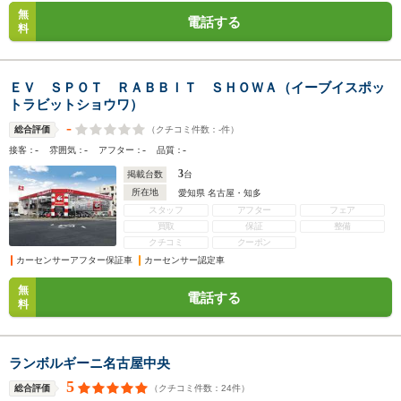
無
電話する
料
ＥＶ ＳＰＯＴ ＲＡＢＢＩＴ ＳＨＯＷＡ（イーブイスポッ
トラビットショウワ）
-
（クチコミ件数：
-
件）
総合評価
-
-
-
-
接客：
雰囲気：
アフター：
品質：
3
掲載台数
台
所在地
愛知県 名古屋・知多
スタッフ
アフター
フェア
買取
保証
整備
クチコミ
クーポン
カーセンサーアフター保証車
カーセンサー認定車
無
電話する
料
ランボルギーニ名古屋中央
5
（クチコミ件数：
24
件）
総合評価