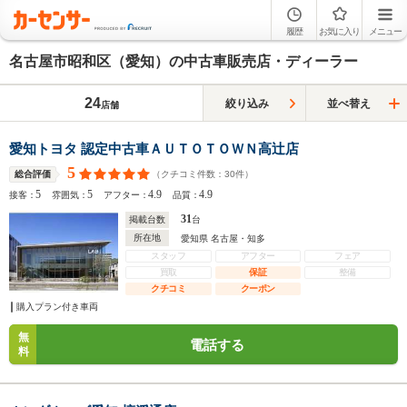
履歴
お気に入り
メニュー
名古屋市昭和区（愛知）の中古車販売店・ディーラー
24
絞り込み
並べ替え
店舗
愛知トヨタ 認定中古車ＡＵＴＯＴＯＷＮ高辻店
5
（クチコミ件数：
30
件）
総合評価
5
5
4.9
4.9
接客：
雰囲気：
アフター：
品質：
31
掲載台数
台
所在地
愛知県 名古屋・知多
スタッフ
アフター
フェア
買取
保証
整備
クチコミ
クーポン
購入プラン付き車両
無
電話する
料