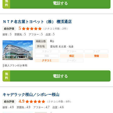
無
電話する
料
ＮＴＰ名古屋トヨペット（株） 檀渓通店
5
（クチコミ件数：
2
件）
総合評価
5
5
5
5
接客：
雰囲気：
アフター：
品質：
8
掲載台数
台
所在地
愛知県 名古屋・知多
スタッフ
アフター
フェア
買取
保証
整備
クチコミ
クーポン
購入プラン付き車両
無
電話する
料
キャデラック桜山／シボレー桜山
4.9
（クチコミ件数：
8
件）
総合評価
4.9
4.9
4.7
4.6
接客：
雰囲気：
アフター：
品質：