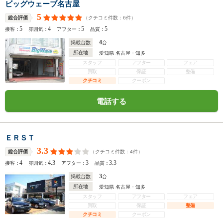
ビッグウェーブ名古屋
5
（クチコミ件数：
6
件）
総合評価
5
4
5
5
接客：
雰囲気：
アフター：
品質：
4
掲載台数
台
所在地
愛知県 名古屋・知多
スタッフ
アフター
フェア
買取
保証
整備
クチコミ
クーポン
電話する
ＥＲＳＴ
3.3
（クチコミ件数：
4
件）
総合評価
4
4.3
3
3.3
接客：
雰囲気：
アフター：
品質：
3
掲載台数
台
所在地
愛知県 名古屋・知多
スタッフ
アフター
フェア
買取
保証
整備
クチコミ
クーポン