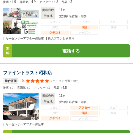
4.9
4.9
4.8
5
接客：
雰囲気：
アフター：
品質：
11
掲載台数
台
所在地
愛知県 名古屋・知多
スタッフ
アフター
フェア
買取
保証
整備
クチコミ
クーポン
カーセンサーアフター保証車
購入プラン付き車両
無
電話する
料
ファイントラスト昭和店
5
（クチコミ件数：
5
件）
総合評価
5
5
5
4.8
接客：
雰囲気：
アフター：
品質：
11
掲載台数
台
所在地
愛知県 名古屋・知多
スタッフ
アフター
フェア
買取
保証
整備
クチコミ
クーポン
カーセンサーアフター保証車