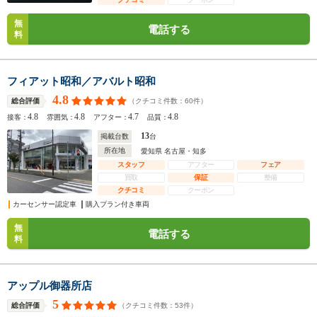
無
電話する
料
フィアット昭和／アバルト昭和
4.8
（クチコミ件数：
60
件）
総合評価
4.8
4.8
4.7
4.8
接客：
雰囲気：
アフター：
品質：
13
掲載台数
台
所在地
愛知県 名古屋・知多
スタッフ
アフター
フェア
買取
保証
整備
クチコミ
クーポン
カーセンサー認定車
購入プラン付き車両
無
電話する
料
アップル御器所店
5
（クチコミ件数：
53
件）
総合評価