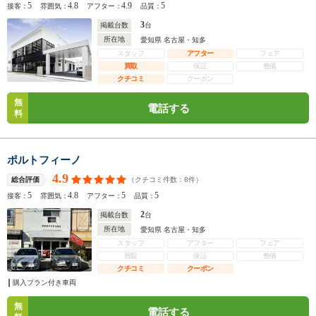
5
4.8
4.9
5
接客：
雰囲気：
アフター：
品質：
3
掲載台数
台
所在地
愛知県 名古屋・知多
スタッフ
アフター
フェア
買取
保証
整備
クチコミ
クーポン
無
電話する
料
ポルトフィーノ
4.9
（クチコミ件数：
8
件）
総合評価
5
4.8
5
5
接客：
雰囲気：
アフター：
品質：
2
掲載台数
台
所在地
愛知県 名古屋・知多
スタッフ
アフター
フェア
買取
保証
整備
クチコミ
クーポン
購入プラン付き車両
無
電話する