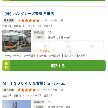
（株）ホンダカーズ東海 八事店
5
（クチコミ件数：
2
件）
総合評価
5
5
5
5
接客：
雰囲気：
アフター：
品質：
5
掲載台数
台
所在地
愛知県 名古屋・知多
スタッフ
アフター
フェア
買取
保証
整備
クチコミ
クーポン
カーセンサーアフター保証車
カーセンサー認定車
購入プラン付き車両
無
電話する
料
ＭＩＴＳＵＯＫＡ 名古屋ショールーム
4
（クチコミ件数：
1
件）
総合評価
4
4
3
4
接客：
雰囲気：
アフター：
品質：
5
掲載台数
台
所在地
愛知県 名古屋・知多