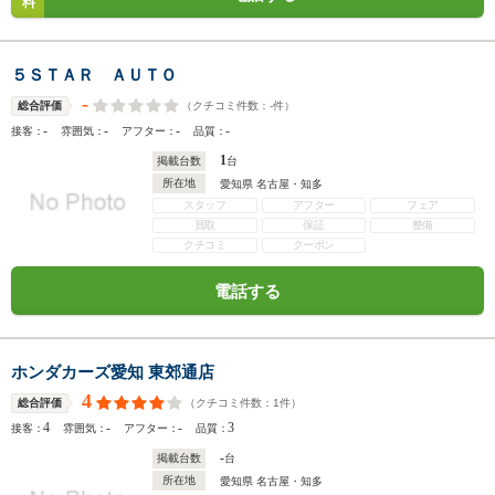
料
５ＳＴＡＲ ＡＵＴＯ
-
（クチコミ件数：
-
件）
総合評価
-
-
-
-
接客：
雰囲気：
アフター：
品質：
1
掲載台数
台
所在地
愛知県 名古屋・知多
スタッフ
アフター
フェア
買取
保証
整備
クチコミ
クーポン
電話する
ホンダカーズ愛知 東郊通店
4
（クチコミ件数：
1
件）
総合評価
4
-
-
3
接客：
雰囲気：
アフター：
品質：
-
掲載台数
台
所在地
愛知県 名古屋・知多