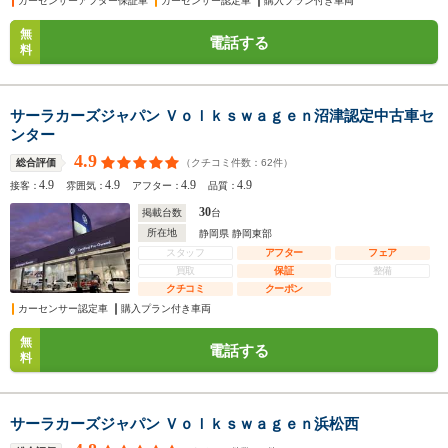
カーセンサーアフター保証車
カーセンサー認定車
購入プラン付き車両
無
電話する
料
サーラカーズジャパン Ｖｏｌｋｓｗａｇｅｎ沼津認定中古車セ
ンター
4.9
（クチコミ件数：
62
件）
総合評価
4.9
4.9
4.9
4.9
接客：
雰囲気：
アフター：
品質：
30
掲載台数
台
所在地
静岡県 静岡東部
スタッフ
アフター
フェア
買取
保証
整備
クチコミ
クーポン
カーセンサー認定車
購入プラン付き車両
無
電話する
料
サーラカーズジャパン Ｖｏｌｋｓｗａｇｅｎ浜松西