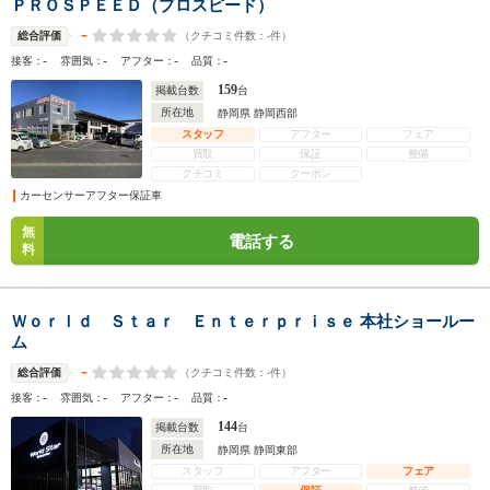
ＰＲＯＳＰＥＥＤ（プロスピード）
-
（クチコミ件数：
-
件）
総合評価
-
-
-
-
接客：
雰囲気：
アフター：
品質：
159
掲載台数
台
所在地
静岡県 静岡西部
スタッフ
アフター
フェア
買取
保証
整備
クチコミ
クーポン
カーセンサーアフター保証車
無
電話する
料
Ｗｏｒｌｄ Ｓｔａｒ Ｅｎｔｅｒｐｒｉｓｅ 本社ショールー
ム
-
（クチコミ件数：
-
件）
総合評価
-
-
-
-
接客：
雰囲気：
アフター：
品質：
144
掲載台数
台
所在地
静岡県 静岡東部
スタッフ
アフター
フェア