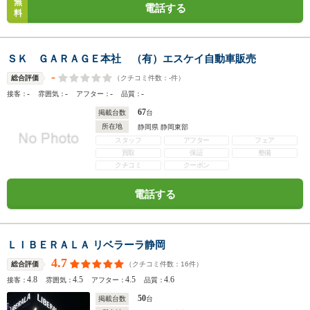
無
電話する
料
ＳＫ ＧＡＲＡＧＥ本社 （有）エスケイ自動車販売
-
（クチコミ件数：
-
件）
総合評価
-
-
-
-
接客：
雰囲気：
アフター：
品質：
67
掲載台数
台
所在地
静岡県 静岡東部
スタッフ
アフター
フェア
買取
保証
整備
クチコミ
クーポン
電話する
ＬＩＢＥＲＡＬＡ リベラーラ静岡
4.7
（クチコミ件数：
16
件）
総合評価
4.8
4.5
4.5
4.6
接客：
雰囲気：
アフター：
品質：
50
掲載台数
台