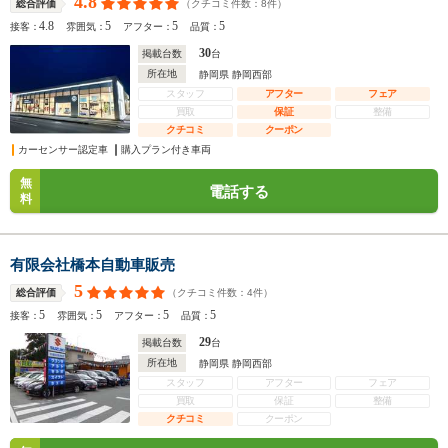
4.8
（クチコミ件数：
8
件）
総合評価
4.8
5
5
5
接客：
雰囲気：
アフター：
品質：
30
掲載台数
台
所在地
静岡県 静岡西部
スタッフ
アフター
フェア
買取
保証
整備
クチコミ
クーポン
カーセンサー認定車
購入プラン付き車両
無
電話する
料
有限会社橋本自動車販売
5
（クチコミ件数：
4
件）
総合評価
5
5
5
5
接客：
雰囲気：
アフター：
品質：
29
掲載台数
台
所在地
静岡県 静岡西部
スタッフ
アフター
フェア
買取
保証
整備
クチコミ
クーポン