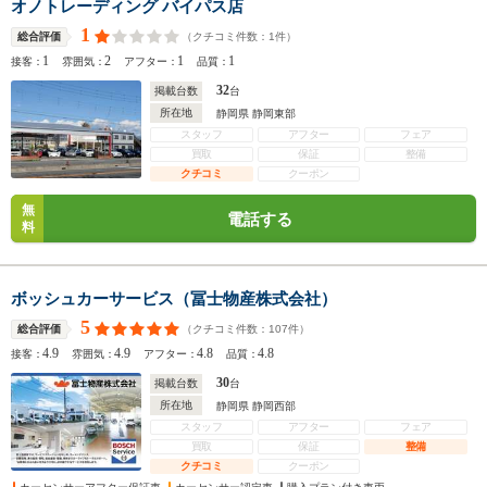
オノトレーディング バイパス店
1
（クチコミ件数：
1
件）
総合評価
1
2
1
1
接客：
雰囲気：
アフター：
品質：
32
掲載台数
台
所在地
静岡県 静岡東部
スタッフ
アフター
フェア
買取
保証
整備
クチコミ
クーポン
無
電話する
料
ボッシュカーサービス（冨士物産株式会社）
5
（クチコミ件数：
107
件）
総合評価
4.9
4.9
4.8
4.8
接客：
雰囲気：
アフター：
品質：
30
掲載台数
台
所在地
静岡県 静岡西部
スタッフ
アフター
フェア
買取
保証
整備
クチコミ
クーポン