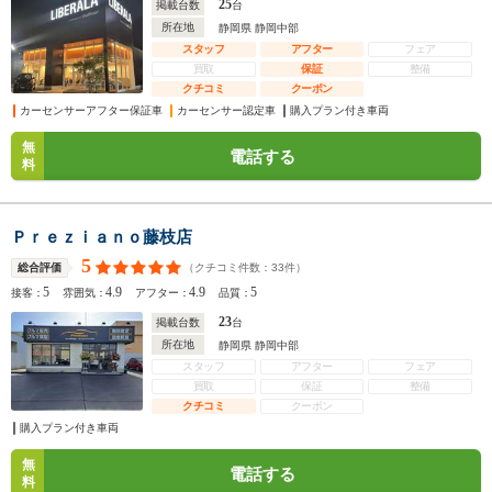
25
掲載台数
台
所在地
静岡県 静岡中部
スタッフ
アフター
フェア
買取
保証
整備
クチコミ
クーポン
カーセンサーアフター保証車
カーセンサー認定車
購入プラン付き車両
無
電話する
料
Ｐｒｅｚｉａｎｏ藤枝店
5
（クチコミ件数：
33
件）
総合評価
5
4.9
4.9
5
接客：
雰囲気：
アフター：
品質：
23
掲載台数
台
所在地
静岡県 静岡中部
スタッフ
アフター
フェア
買取
保証
整備
クチコミ
クーポン
購入プラン付き車両
無
電話する
料