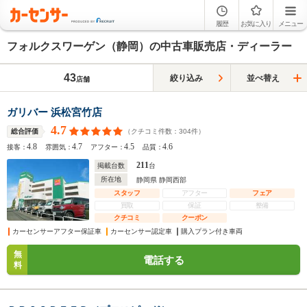
履歴
お気に入り
メニュー
フォルクスワーゲン（静岡）の中古車販売店・ディーラー
43
絞り込み
並べ替え
店舗
ガリバー 浜松宮竹店
4.7
（クチコミ件数：
304
件）
総合評価
4.8
4.7
4.5
4.6
接客：
雰囲気：
アフター：
品質：
211
掲載台数
台
所在地
静岡県 静岡西部
スタッフ
アフター
フェア
買取
保証
整備
クチコミ
クーポン
カーセンサーアフター保証車
カーセンサー認定車
購入プラン付き車両
無
電話する
料