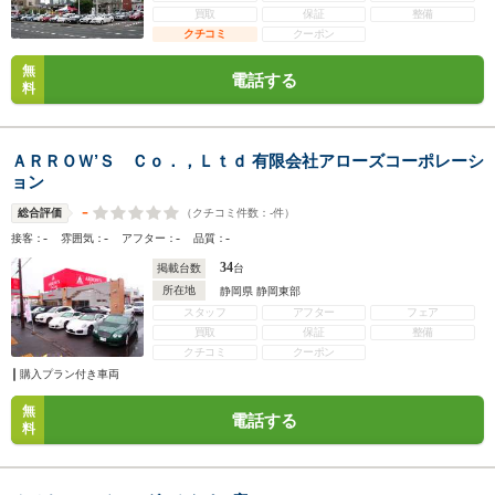
買取
保証
整備
クチコミ
クーポン
無
電話する
料
ＡＲＲＯＷ’Ｓ Ｃｏ．，Ｌｔｄ 有限会社アローズコーポレーシ
ョン
-
（クチコミ件数：
-
件）
総合評価
-
-
-
-
接客：
雰囲気：
アフター：
品質：
34
掲載台数
台
所在地
静岡県 静岡東部
スタッフ
アフター
フェア
買取
保証
整備
クチコミ
クーポン
購入プラン付き車両
無
電話する
料