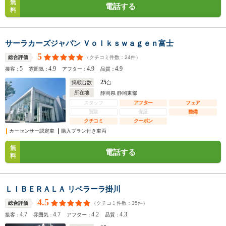
無
電話する
料
サーラカーズジャパン Ｖｏｌｋｓｗａｇｅｎ富士
5
（クチコミ件数：
24
件）
総合評価
5
4.9
4.9
4.9
接客：
雰囲気：
アフター：
品質：
25
掲載台数
台
所在地
静岡県 静岡東部
スタッフ
アフター
フェア
買取
保証
整備
クチコミ
クーポン
カーセンサー認定車
購入プラン付き車両
無
電話する
料
ＬＩＢＥＲＡＬＡ リベラーラ掛川
4.5
（クチコミ件数：
35
件）
総合評価
4.7
4.7
4.2
4.3
接客：
雰囲気：
アフター：
品質：