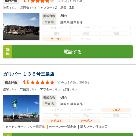
3.5
（クチコミ件数：
4
件）
総合評価
3.5
4.3
2
3.8
接客：
雰囲気：
アフター：
品質：
80
掲載台数
台
所在地
静岡県 静岡西部
スタッフ
アフター
フェア
買取
保証
整備
クチコミ
クーポン
無
電話する
料
ガリバー １３６号三島店
4.6
（クチコミ件数：
366
件）
総合評価
4.7
4.7
4.5
4.5
接客：
雰囲気：
アフター：
品質：
68
掲載台数
台
所在地
静岡県 静岡東部
スタッフ
アフター
フェア
買取
保証
整備
クチコミ
クーポン
カーセンサーアフター保証車
カーセンサー認定車
購入プラン付き車両