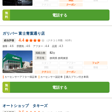
買取
保証
整備
クチコミ
クーポン
無
電話する
料
ガリバー 富士青葉通り店
4.4
（クチコミ件数：
92
件）
総合評価
4.6
4.6
4.4
4.3
接客：
雰囲気：
アフター：
品質：
82
掲載台数
台
所在地
静岡県 静岡東部
スタッフ
アフター
フェア
買取
保証
整備
クチコミ
クーポン
カーセンサーアフター保証車
カーセンサー認定車
購入プラン付き車両
無
電話する
料
オートショップ タキーズ