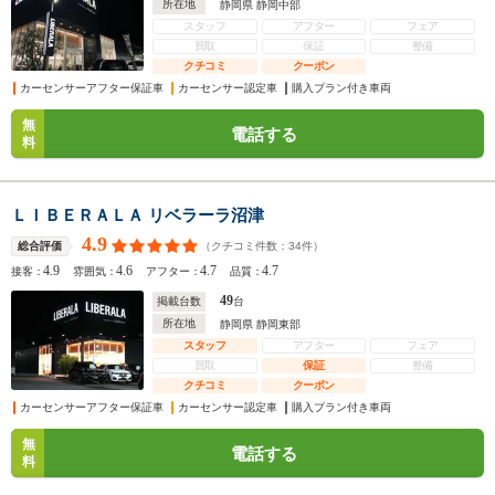
所在地
静岡県 静岡中部
スタッフ
アフター
フェア
買取
保証
整備
クチコミ
クーポン
カーセンサーアフター保証車
カーセンサー認定車
購入プラン付き車両
無
電話する
料
ＬＩＢＥＲＡＬＡ リベラーラ沼津
4.9
（クチコミ件数：
34
件）
総合評価
4.9
4.6
4.7
4.7
接客：
雰囲気：
アフター：
品質：
49
掲載台数
台
所在地
静岡県 静岡東部
スタッフ
アフター
フェア
買取
保証
整備
クチコミ
クーポン
カーセンサーアフター保証車
カーセンサー認定車
購入プラン付き車両
無
電話する
料