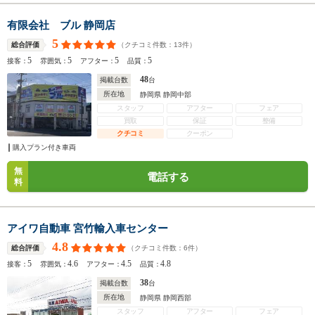
有限会社 ブル 静岡店
5
（クチコミ件数：
13
件）
総合評価
5
5
5
5
接客：
雰囲気：
アフター：
品質：
48
掲載台数
台
所在地
静岡県 静岡中部
スタッフ
アフター
フェア
買取
保証
整備
クチコミ
クーポン
購入プラン付き車両
無
電話する
料
アイワ自動車 宮竹輸入車センター
4.8
（クチコミ件数：
6
件）
総合評価
5
4.6
4.5
4.8
接客：
雰囲気：
アフター：
品質：
38
掲載台数
台
所在地
静岡県 静岡西部
スタッフ
アフター
フェア