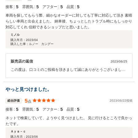
5
5
5
5
接客 :
雰囲気 :
アフター :
品質 :
車両を探してもらう際、細かなオーダーに対しても丁寧に対応して頂き 素晴
らしい車両と出会えました。 納車後、ちょっとしたトラブル時にもしっかり
対応してくれ 信頼できるショップだと思いました。
ミノル
購入年月：
2023/04
購入した車：ルノー カングー
販売店の返信
2023/06/25
この度は、口コミのご投稿を頂きまして誠にありがとうございまし
た。 お問い合わせを頂きました当初から、 ご要望以上の車両を探した
いと思っておりました。 お時間はかかってしまいましたが、お車がお
届けできて良かったです。 ご納車後のトラブル、誠に申し訳ございま
やっと見つけました。
せんでした。 ミノル様の協力的なご対応に私共が感謝を申し上げま
す。 ありがとうございます。 今後も精一杯アフターサポートをさせて
5
総合評価
2023/06/22投稿
点
頂きます。 今後ともどうぞよろしくお願い致します。
5
5
5
5
接客 :
雰囲気 :
アフター :
品質 :
ネットで検索していて、ようやく見つけました。 見に行けるところで良かっ
たです。
Ａｙａ－ｃ
購入年月：
2023/06