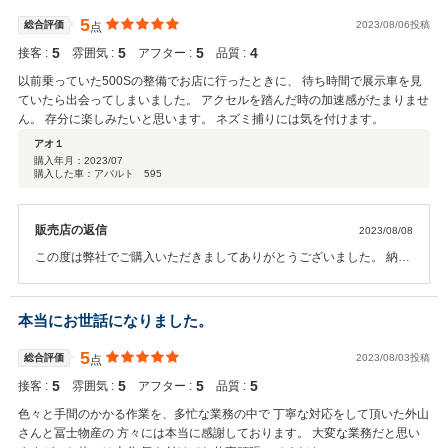
ろしくお願い致します。
5
総合評価
2023/08/06投稿
点
5
5
5
4
接客 :
雰囲気 :
アフター :
品質 :
以前乗っていた500Sの整備でお店に行ったときに、 待ち時間で展示車を見
ていたら出会ってしまいました。 アクセルを踏んだ時の加速感がたまりませ
ん。 存分に楽しみたいと思います。 ネズミ捕りには気を付けます。
アオ１
購入年月：
2023/07
購入した車：アバルト 595
販売店の返信
2023/08/08
この度は弊社でご購入いただきましてありがとうございました。 納車
前の整備をしっかりと仕上げております。 是非お車を可愛がってあげ
てください。 どうぞよろしくお願いいたします。
本当にお世話になりました。
5
総合評価
2023/08/03投稿
点
5
5
5
5
接客 :
雰囲気 :
アフター :
品質 :
色々と手間のかかる作業を、多忙な業務の中で 丁寧な対応をして頂いた外山
さんと冨士物産の 方々には本当に感謝しております。 大変な業務だと思い