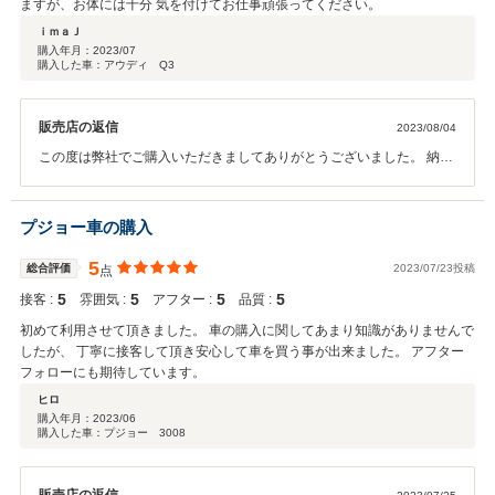
ますが、お体には十分 気を付けてお仕事頑張ってください。
ｉｍａＪ
購入年月：
2023/07
購入した車：アウディ Q3
販売店の返信
2023/08/04
この度は弊社でご購入いただきましてありがとうございました。 納車
前の整備をしっかりと仕上げております。 遠方ではありますが、是非
是非お車を可愛がってあげてください。 どうぞよろしくお願いいたし
ます。
プジョー車の購入
5
総合評価
2023/07/23投稿
点
5
5
5
5
接客 :
雰囲気 :
アフター :
品質 :
初めて利用させて頂きました。 車の購入に関してあまり知識がありませんで
したが、 丁寧に接客して頂き安心して車を買う事が出来ました。 アフター
フォローにも期待しています。
ヒロ
購入年月：
2023/06
購入した車：プジョー 3008