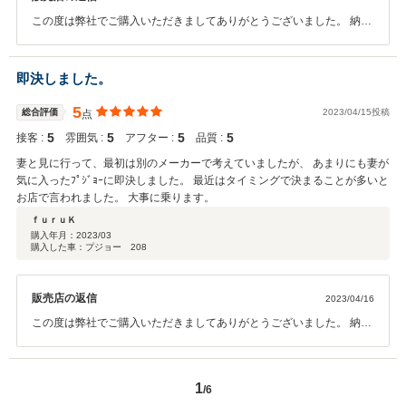
この度は弊社でご購入いただきましてありがとうございました。 納車
前の整備をしっかりと仕上げております。 お住まいは離れていらっし
ゃいますが、是非お車を 可愛がってあげてください。どうぞよろしく
お願いいたします。
即決しました。
5
総合評価
2023/04/15投稿
点
5
5
5
5
接客 :
雰囲気 :
アフター :
品質 :
妻と見に行って、最初は別のメーカーで考えていましたが、 あまりにも妻が
気に入ったﾌﾟｼﾞｮｰに即決しました。 最近はタイミングで決まることが多いと
お店で言われました。 大事に乗ります。
ｆｕｒｕＫ
購入年月：
2023/03
購入した車：プジョー 208
販売店の返信
2023/04/16
この度は弊社でご購入いただきましてありがとうございました。 納車
前の整備と対応をしっかりとさせて頂きます。 ぜひお車を可愛がって
あげてください。どうぞよろしくお願いいたします。
1
/6