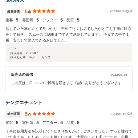
5
総合評価
2023/08/22投稿
点
5
5
5
5
接客 :
雰囲気 :
アフター :
品質 :
探していた車が近くで見つかり、初めて行くお店でしたがとても丁寧に対応
をして頂き、 スムーズに納車までできて感謝しています。 今までの中で１
番、安心して購入できるお店でした。
モフ
購入年月：
2023/07
購入した車：ルノー カングー
販売店の返信
2023/08/25
この度は、口コミのご投稿を頂きまして誠にありがとうございます。
私もお客様のご希望車種や条件にハマる車両が弊社の展示車にあった
ことから、 魅力的な方とお付き合いができることになり心から嬉しい
です。 ご家族でお車のお時間を楽しくお過ごし頂きたいと思います。
チンクエチェント
アフターサポートも精一杯対応をさせて頂きます。 今後ともよろしく
お願いいたします。
5
総合評価
2023/08/18投稿
点
5
5
5
5
接客 :
雰囲気 :
アフター :
品質 :
丁寧に使用方法を説明してくださりありがとうございました。 ずっと憧れて
いた車であったため、とても嬉しいです。 大変なことも多いですが、心機一