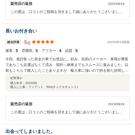
販売店の返信
2023/08/19
この度は、口コミのご投稿を頂きまして誠にありがとうございまし
た。 ご希望のモデルを変更されましたが、とてもご満足頂いたことと
非常に気に入って頂いており 私もとても嬉しいです。 アフターサポー
トも精一杯対応をさせて頂きます。 今後とも末永くよろしくお願い致
長いお付き合い
します。
5
総合評価
2023/08/18投稿
点
5
5
4
5
接客 :
雰囲気 :
アフター :
品質 :
今回、免許取った長女の車でお世話に。好み、目的のメーカー、車両が豊富
であちこち足運ばなくて済み、契約～納車までもスムーズに進みました。以
前もこちらで購入したことありますが、輸入車に強いので的を射た説明して
くれるし、過去の経験上、整備なども安心して任せられ、費用も比較的良心
ピロヨン
的に感じる。
購入年月：
2023/08
購入した車：フィアット 500(チンクエチェント)
販売店の返信
2023/08/19
この度は、口コミのご投稿を頂きまして誠にありがとうございまし
た。 今まで多くのお車を所有して頂いておりますが この度のチンクエ
チェントもご家族皆様に愛されるお車になることを願っております。
アフターサポートも精一杯対応をさせて頂きます。 今後とも末永くよ
出会ってしまいました。