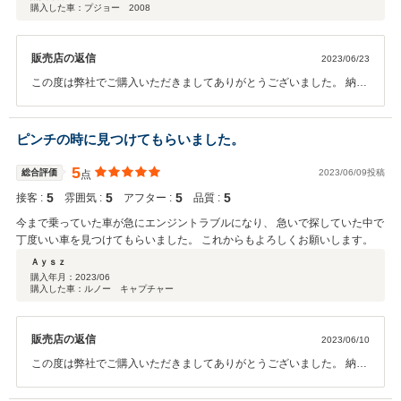
購入した車：プジョー 2008
販売店の返信
2023/06/23
この度は弊社でご購入いただきましてありがとうございました。 納車
前の整備をしっかりと仕上げております。 お住まいは離れていらっし
ゃいますが、是非お車を 可愛がってあげてください。 どうぞよろしく
お願いいたします。
ピンチの時に見つけてもらいました。
5
総合評価
2023/06/09投稿
点
5
5
5
5
接客 :
雰囲気 :
アフター :
品質 :
今まで乗っていた車が急にエンジントラブルになり、 急いで探していた中で
丁度いい車を見つけてもらいました。 これからもよろしくお願いします。
Ａｙｓｚ
購入年月：
2023/06
購入した車：ルノー キャプチャー
販売店の返信
2023/06/10
この度は弊社でご購入いただきましてありがとうございました。 納車
前の整備をしっかりと仕上げております。 以前の車両と同様に、きち
んと整備・対応をさせて頂きます。 是非お車を 可愛がってあげてくだ