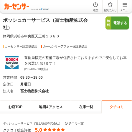
履歴
お気に入り
メニュー
ボッシュカーサービス（冨士物産株式会
無
電話する
料
社）
静岡県浜松市中央区天王町１６８０
カーセンサー認定取扱店
カーセンサーアフター保証取扱店
運輸局指定の整備工場が併設されておりますのでご安心してお車
をお選び頂けます！
(2024/02/18更新)
営業時間
09:30～18:00
定休日
月曜日
法人名
冨士物産株式会社
お店TOP
地図&アクセス
在庫一覧
クチコミ
ボッシュカーサービス（冨士物産株式会社） (クチコミ一覧)
5.0
クチコミ総合評価：