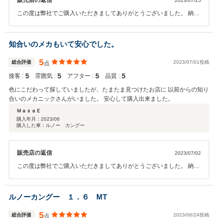
販売店の返信
2023/07/25
この度は弊社でご購入いただきましてありがとうございました。 納車
前の整備をしっかりと仕上げております。 是非お車を 可愛がってあげ
てください。 どうぞよろしくお願いいたします。
知合いのメカもいて安心でした。
5
総合評価
2023/07/01投稿
点
5
5
5
5
接客 :
雰囲気 :
アフター :
品質 :
色にこだわって探していましたが、たまたま見つけたお店に 以前からの知り
合いのメカニックさんがいました。 安心して購入出来ました。
ＭａｓａＥ
購入年月：
2023/06
購入した車：ルノー カングー
販売店の返信
2023/07/02
この度は弊社でご購入いただきましてありがとうございました。 納車
前の整備をしっかりと仕上げております。 是非お車を 可愛がってあげ
てください。 どうぞよろしくお願いいたします。
ルノーカングー １．６ MT
5
総合評価
2023/06/24投稿
点