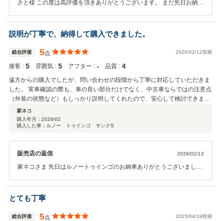
さと様 この度は高評価を頂きありがとうございます。 まだ先日お納車
したばかりですが、お気にいってお乗り頂いているご様子で大変嬉し
いです。 今後もご期待に沿えますよう対応してまいります。 またお知
り合いの方へもご紹介をよろしくお願いします。
説明が丁寧で、納得して購入できました。
5
総合評価
2026/02/12投稿
点
5
5
‐
4
接客 :
雰囲気 :
アフター :
品質 :
遠方からの購入でしたが、問い合わせの段階から丁寧に対応していただきま
した。 実車確認の際も、車の良い部分だけでなく、中古車ならではの注意点
（外装の状態など）もしっかり説明してくれたので、安心して検討できまし
た。 整備工場（ボッシュカーサービス）が併設されており、ルノー車に詳し
家ネコ
いスタッフさんがいるので、納車後の整備も安心してお任せできそうです。
購入年月：
2026/02
購入した車：ルノー トゥインゴ サンクS
販売店の返信
2026/02/13
家ネコさま 先日はルノートゥインゴのお納車ありがとうございまし
た。 非常に高い評価をいただき感謝申し上げます。 前オーナーさまか
ら下取してまた次のお客様へ繋ぐ事ができて私どもも嬉しいです。 今
後もお力になれますように努力してまいります。
とても丁寧
5
総合評価
2025/04/19投稿
点