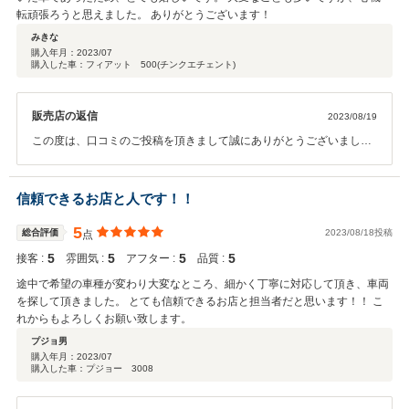
転頑張ろうと思えました。 ありがとうございます！
みきな
購入年月：
2023/07
購入した車：フィアット 500(チンクエチェント)
販売店の返信
2023/08/19
この度は、口コミのご投稿を頂きまして誠にありがとうございまし
た。 ご納車時に可愛いチンクエチェントをご覧になった際、とても喜
んで頂いたお姿が印象的です。 大切に長くお乗り頂きたいと思いま
す。 アフターサポートも精一杯対応をさせて頂きます。 今後とも末永
信頼できるお店と人です！！
くよろしくお願い致します。
5
総合評価
2023/08/18投稿
点
5
5
5
5
接客 :
雰囲気 :
アフター :
品質 :
途中で希望の車種が変わり大変なところ、細かく丁寧に対応して頂き、車両
を探して頂きました。 とても信頼できるお店と担当者だと思います！！ こ
れからもよろしくお願い致します。
プジョ男
購入年月：
2023/07
購入した車：プジョー 3008