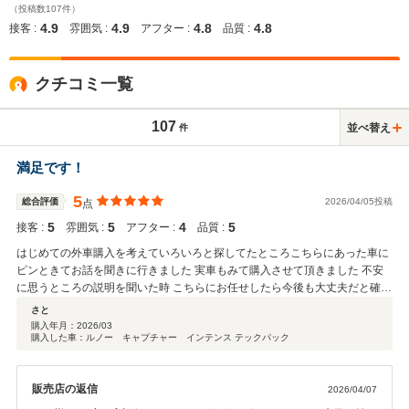
（投稿数107件）
4.9
4.9
4.8
4.8
接客 :
雰囲気 :
アフター :
品質 :
クチコミ一覧
107
並べ替え
件
満足です！
5
総合評価
2026/04/05投稿
点
5
5
4
5
接客 :
雰囲気 :
アフター :
品質 :
はじめての外車購入を考えていろいろと探してたところこちらにあった車に
ピンときてお話を聞きに行きました 実車もみて購入させて頂きました 不安
に思うところの説明を聞いた時 こちらにお任せしたら今後も大丈夫だと確信
今は自分が乗りたかった車にのれて ウキウキしてます！
さと
購入年月：
2026/03
購入した車：ルノー キャプチャー インテンス テックパック
販売店の返信
2026/04/07