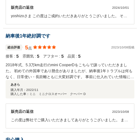
販売店の返信
2024/10/01
yoshizoさま この度はご成約いただきありがとうございました。 その
後もご満足してお乗りいただけていますでしょうか。 毎月入荷する数
あるＣ３の中でもすぐにお目にとめていただき、また即決いただき大
変感謝しております。 さらにこのような高評価をいただきありがとう
納車後1年絶好調です
ございます。 今後もyoshizo様のお役に立てますよう精進してまいり
ます。 これからもよろしくお願いします。
5
総合評価
2023/10/08投稿
点
5
5
5
5
接客 :
雰囲気 :
アフター :
品質 :
2018年式、5.3万km走行のmini CooperDをこちらで譲っていただきまし
た。 初めての外国車であり懸念がありましたが、納車後1年トラブルは何も
なく、日常使い・長距離ともに大変好調です。 事前に仕入れていた情報に比
してトラブルが少ないのは、前オーナーが良かったのか、私の運が良かった
あきら
のもあるのでしょうが、 おそらく販売店における整備状態・整備力がかなり
購入年月：
2022/11
購入した車：ミニ ミニクロスオーバー クーパー D
良かったのではないか、と想像します。エンジン、電装品ふくめトラブル皆
無で経過しています。 ただ一つ。小傷を磨いて綺麗にして納車してくださる
のですが、私の確認不足でもありますが、磨かれる前にどこに傷が元々あっ
販売店の返信
2023/10/08
たのか確認すべきでした。納車後しばらくして少し汚れたころに、傷が突然
現れたように錯覚してヒヤッとしました。
この度は弊社でご購入いただきましてありがとうございました。 ま
た、12か月点検のご予約も頂きありがとうございました。 これからの
メンテナンスもしっかりと対応させて頂きたいと思います。 お車を可
愛がってあげてください。 どうぞよろしくお願いいたします。
安心購入