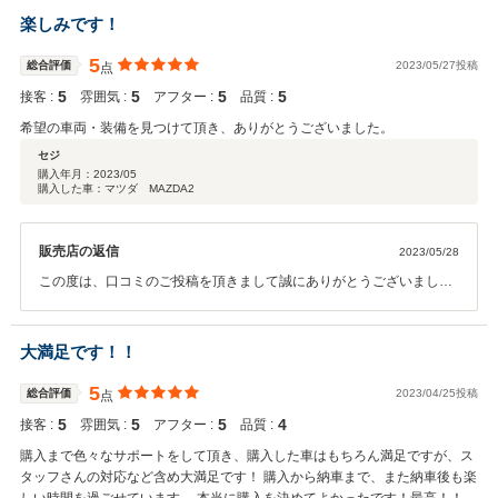
さい。どうぞよろしくお願いいたします。
楽しみです！
5
総合評価
2023/05/27投稿
点
5
5
5
5
接客 :
雰囲気 :
アフター :
品質 :
希望の車両・装備を見つけて頂き、ありがとうございました。
セジ
購入年月：
2023/05
購入した車：マツダ MAZDA2
販売店の返信
2023/05/28
この度は、口コミのご投稿を頂きまして誠にありがとうございまし
た。 前のお車からのお付き合いで、 引き続き関係がつながったこと、
心から嬉しく思っております。 これからもアフターサポートも精一杯
対応をさせて頂きます。 今後とも末永く、よろしくお願い致します。
大満足です！！
5
総合評価
2023/04/25投稿
点
5
5
5
4
接客 :
雰囲気 :
アフター :
品質 :
購入まで色々なサポートをして頂き、購入した車はもちろん満足ですが、ス
タッフさんの対応など含め大満足です！ 購入から納車まで、また納車後も楽