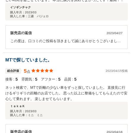
しい時間を過ごせています。 本当に購入を決めてよかったです！最高！！
イソギンチャク
購入年月：
2023/03
購入した車：三菱 パジェロ
販売店の返信
2023/04/27
この度は、口コミのご投稿を頂きまして誠にありがとうございまし
た。 届いた車両をご覧頂いた際にご満足頂き、ご納車後もご満足頂い
ておりまして、私も心から嬉しく思っております。 以前のお車からの
お付き合いとなりますが、 今後も精一杯アフターサポートをさせて頂
MTで探していました。
きます。 ご相談はいつでも頂きたいと思います。 今後ともよろしくお
願い致します。
5
総合評価
2023/04/15投稿
点
5
5
5
5
接客 :
雰囲気 :
アフター :
品質 :
ネット検索で、MTで距離の少ない車をずっと探していました。 直接見に行
けるギリギリの距離のお店でした。 思った以上に整備をしてもらえたので安
心して乗れます。 楽しませてもらいます。
ｔａｋａＫ
購入年月：
2023/03
購入した車：ミニ ミニ
販売店の返信
2023/04/16