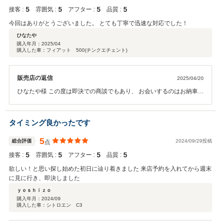
5
5
5
5
接客 :
雰囲気 :
アフター :
品質 :
今回はありがとうございました。 とても丁寧で迅速な対応でした！
ひなたや
購入年月：
2025/04
購入した車：フィアット 500(チンクエチェント)
販売店の返信
2025/04/20
ひなたや様 この度は即決での商談でもあり、 お会いするのはお納車す
る時を含めて2回でしたが大変楽しくお話できました。 また大変高評
価をいただき感謝申し上げます。 今後とも何かございましたら、まず
ご相談いただきたくよろしくお願いいたします。
タイミング良かったです
5
総合評価
2024/09/29投稿
点
5
5
5
5
接客 :
雰囲気 :
アフター :
品質 :
欲しい！と思い探し始めた初日に辿り着きました 来店予約を入れてから週末
に見に行き、即決しました
ｙｏｓｈｉｚｏ
購入年月：
2024/09
購入した車：シトロエン C3