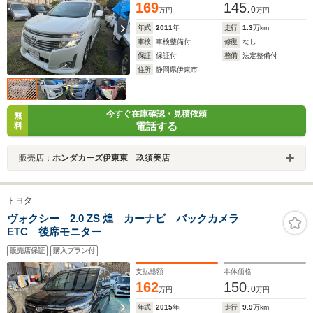
169
145.
0
万円
万円
年式
2011
年
走行
1.3
万km
車検
車検整備付
修復
なし
保証
保証付
整備
法定整備付
住所
静岡県伊東市
今すぐ在庫確認・見積依頼
無
電話する
料
販売店：
ホンダカーズ伊東東 玖須美店
トヨタ
ヴォクシー 2.0 ZS 煌 カーナビ バックカメラ
ETC 後席モニター
販売店保証
購入プラン付
支払総額
本体価格
162
150.
0
万円
万円
年式
2015
年
走行
9.9
万km