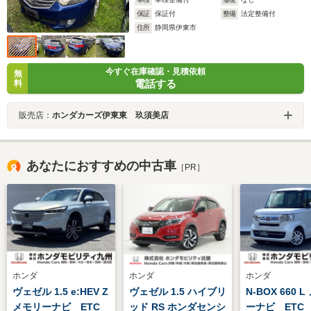
保証
保証付
整備
法定整備付
住所
静岡県伊東市
今すぐ在庫確認・見積依頼
無
電話する
料
販売店：
ホンダカーズ伊東東 玖須美店
あなたにおすすめの中古車
［PR］
ホンダ
ホンダ
ホンダ
ヴェゼル 1.5 e:HEV Z
ヴェゼル 1.5 ハイブリ
N-BOX 660 
メモリーナビ ETC
ッド RS ホンダセンシ
ーナビ ETC