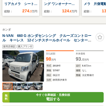
リアカメラ シートヒ
ング ワンオーナー
メラ 片側電
ーター
禁煙車 8インチナ
ド
274
124
1
総額：
.3
万円
総額：
.8
万円
総額：
ビ バックカメラ
ETC アダプティブク
ルーズコントロール
ホンダ
シートヒーター
Bluetooth USB入力
N-VAN 660 G ホンダセンシング クルーズコントロー
ル キーレス 12インチスチールホイール センターキ
端子 LEDヘッドライ
ャップ
ト 衝突被害軽減ブレ
販売店保証
購入プラン付
ーキ スマートキー
支払総額
本体価格
98
93.
0
万円
万円
年式
2019
年
走行
5.8
万km
車検
'27/07
修復
なし
保証
保証付
整備
法定整備付
住所
静岡県伊東市
今すぐ在庫確認・見積依頼
無
電話する
料