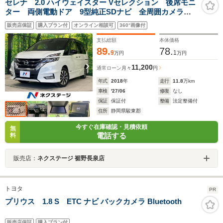
セレナ 2.0 ハイウェイスター Vセレクション 後席モニ
ター 両側電動ドア 9型純正SDナビ 全周囲カメラ
エマージェンシーブレーキ 禁煙車 ドラレコ スマー
販売店保証
購入プラン付
オンライン相談可
360°画像付
トキー LEDヘッドライト ビルトインETC クルコ
ン 純正16インチアルミ オートライト
支払総額
本体価格
89.
78.
9
1
万円
万円
11,200
通常ローン
月々
円
年式
2018
年
走行
11.8
万km
車検
'27/06
修復
なし
保証
保証付
整備
法定整備付
住所
静岡県駿東郡
今すぐ在庫確認・見積依頼
無
電話する
料
販売店：
ネクステージ 裾野長泉店
トヨタ
PR
プリウス 1.8 S ETC ナビ バックカメラ Bluetooth
販売店保証
購入プラン付