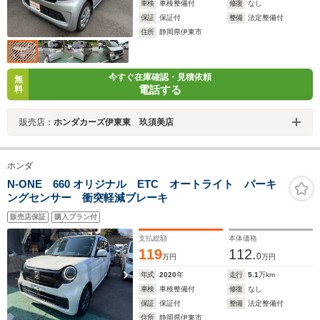
車検
車検整備付
修復
なし
保証
保証付
整備
法定整備付
住所
静岡県伊東市
今すぐ在庫確認・見積依頼
無
電話する
料
販売店：
ホンダカーズ伊東東 玖須美店
ホンダ
N-ONE 660 オリジナル ETC オートライト パーキ
ングセンサー 衝突軽減ブレーキ
販売店保証
購入プラン付
支払総額
本体価格
119
112.
0
万円
万円
年式
2020
年
走行
5.1
万km
車検
車検整備付
修復
なし
保証
保証付
整備
法定整備付
住所
静岡県伊東市