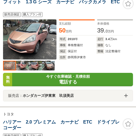
フィット 1.3 G シーズ カーナビ バックカメラ ETC
販売店保証
購入プラン付
支払総額
本体価格
50
39.
0
万円
万円
年式
2010
年
走行
3.4
万km
車検
車検整備付
修復
なし
保証
保証付
整備
法定整備付
住所
静岡県伊東市
今すぐ在庫確認・見積依頼
無
電話する
料
販売店：
ホンダカーズ伊東東 玖須美店
トヨタ
ハリアー 2.0 プレミアム カーナビ ETC ドライブレ
コーダー
販売店保証
購入プラン付