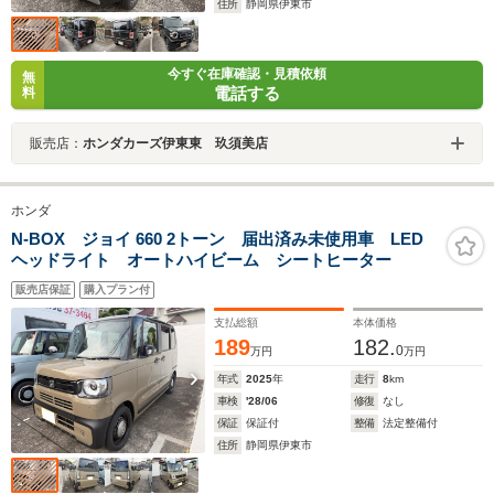
住所
静岡県伊東市
今すぐ在庫確認・見積依頼
無
電話する
料
販売店：
ホンダカーズ伊東東 玖須美店
ホンダ
N-BOX ジョイ 660 2トーン 届出済み未使用車 LED
ヘッドライト オートハイビーム シートヒーター
販売店保証
購入プラン付
支払総額
本体価格
189
182.
0
万円
万円
年式
2025
年
走行
8
km
車検
'28/06
修復
なし
保証
保証付
整備
法定整備付
住所
静岡県伊東市