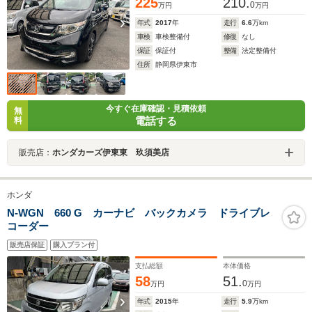
225
210.
0
万円
万円
年式
2017
年
走行
6.6
万km
車検
車検整備付
修復
なし
保証
保証付
整備
法定整備付
住所
静岡県伊東市
今すぐ在庫確認・見積依頼
無
電話する
料
販売店：
ホンダカーズ伊東東 玖須美店
ホンダ
N-WGN 660 G カーナビ バックカメラ ドライブレ
コーダー
販売店保証
購入プラン付
支払総額
本体価格
58
51.
0
万円
万円
年式
2015
年
走行
5.9
万km