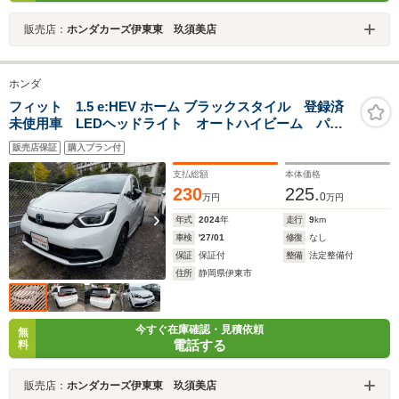
販売店：
ホンダカーズ伊東東 玖須美店
ホンダ
フィット 1.5 e:HEV ホーム ブラックスタイル 登録済
未使用車 LEDヘッドライト オートハイビーム パー
キングセンサー
販売店保証
購入プラン付
支払総額
本体価格
230
225.
0
万円
万円
年式
2024
年
走行
9
km
車検
'27/01
修復
なし
保証
保証付
整備
法定整備付
住所
静岡県伊東市
今すぐ在庫確認・見積依頼
無
電話する
料
販売店：
ホンダカーズ伊東東 玖須美店