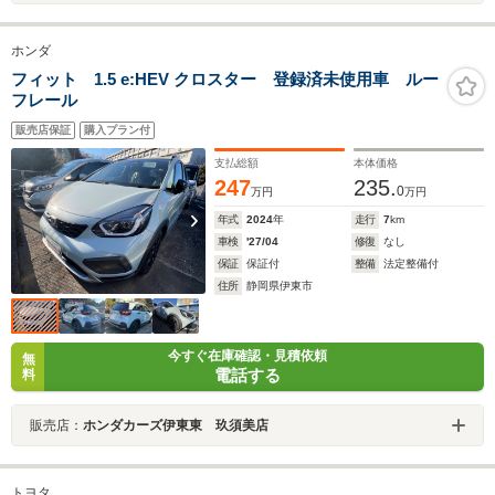
ホンダ
フィット 1.5 e:HEV クロスター 登録済未使用車 ルー
フレール
販売店保証
購入プラン付
支払総額
本体価格
247
235.
0
万円
万円
年式
2024
年
走行
7
km
車検
'27/04
修復
なし
保証
保証付
整備
法定整備付
住所
静岡県伊東市
今すぐ在庫確認・見積依頼
無
電話する
料
販売店：
ホンダカーズ伊東東 玖須美店
トヨタ