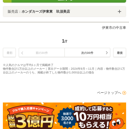
販売店：
ホンダカーズ伊東東 玖須美店
伊東市の中古車
1
/7
最初
前の30件
次の30件
最後
※人気のクルマは平均1ヶ月で掲載終了
物件数合計1万台以上のメーカー｜算出データ期間：2024年9月～11月｜内容：物件数合計1万
台以上のメーカーのうち、掲載が終了した物件数が1,000台以上の場合
ページトップへ