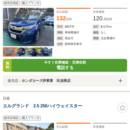
販売店保証
購入プラン付
支払総額
本体価格
132
120.
0
万円
万円
年式
2017
年
走行
8.1
万km
車検
車検整備付
修復
なし
保証
保証付
整備
法定整備付
住所
静岡県伊東市
今すぐ在庫確認・見積依頼
無
電話する
料
販売店：
ホンダカーズ伊東東 玖須美店
日産
エルグランド 2.5 250ハイウェイスター
販売店保証
購入プラン付
支払総額
本体価格