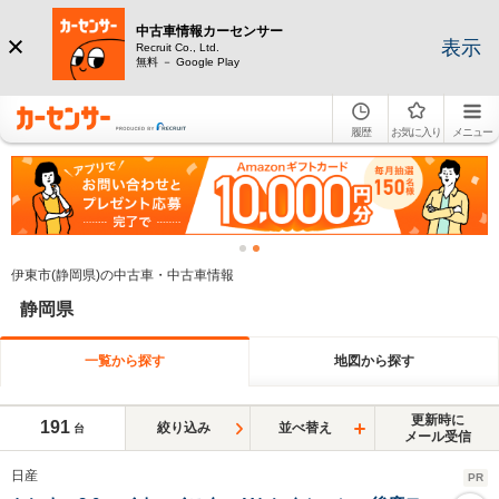
中古車情報カーセンサー
表示
Recruit Co., Ltd.
無料 － Google Play
履歴
お気に入り
メニュー
伊東市(静岡県)の中古車・中古車情報
静岡県
一覧から探す
地図から探す
更新時に
191
絞り込み
並べ替え
台
メール受信
日産
PR