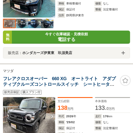
車検
車検整備付
修復
なし
保証
保証付
整備
法定整備付
住所
静岡県伊東市
今すぐ在庫確認・見積依頼
無
電話する
料
販売店：
ホンダカーズ伊東東 玖須美店
マツダ
フレアクロスオーバー 660 XG オートライト アダプ
ティブクルーズコントロールスイッチ シートヒータ
ー パーキングセンサー 車線逸脱警報機能
販売店保証
購入プラン付
支払総額
本体価格
138
133.
0
万円
万円
年式
2026
年
走行
176
km
車検
'29/02
修復
なし
保証
保証付
整備
法定整備付