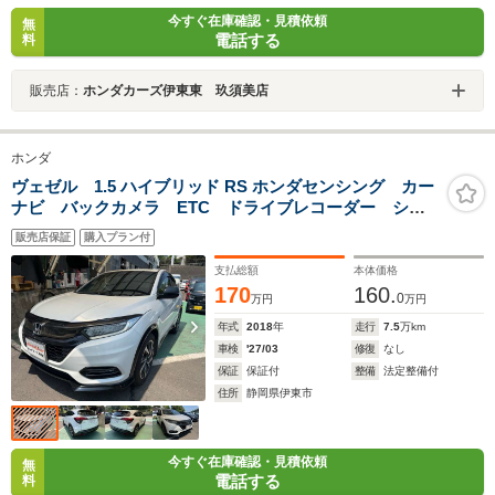
今すぐ在庫確認・見積依頼
無
電話する
料
販売店：
ホンダカーズ伊東東 玖須美店
ホンダ
ヴェゼル 1.5 ハイブリッド RS ホンダセンシング カー
ナビ バックカメラ ETC ドライブレコーダー シー
トヒーター
販売店保証
購入プラン付
支払総額
本体価格
170
160.
0
万円
万円
年式
2018
年
走行
7.5
万km
車検
'27/03
修復
なし
保証
保証付
整備
法定整備付
住所
静岡県伊東市
今すぐ在庫確認・見積依頼
無
電話する
料