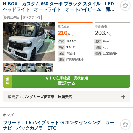
N-BOX カスタム 660 ターボ ブラック スタイル LED
ヘッドライト オートライト オートハイビーム 両側
電動スライドドア シートヒーター 電子制御パーキン
販売店保証
購入プラン付
グブレーキ アダプティブクルーズコントロール 15イ
ンチアルミホイール
支払総額
本体価格
210
203.
0
万円
万円
年式
2025
年
走行
6
km
車検
'28/12
修復
なし
保証
保証付
整備
法定整備付
住所
静岡県伊東市
今すぐ在庫確認・見積依頼
無
電話する
料
販売店：
ホンダカーズ伊東東 玖須美店
ホンダ
フリード 1.5 ハイブリッド G ホンダセンシング カー
ナビ バックカメラ ETC