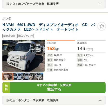
販売店：
ホンダカーズ伊東東 玖須美店
ホンダ
N-VAN 660 L 4WD ディスプレイオーディオ CD バ
ックカメラ LEDヘッドライト オートライト
販売店保証
購入プラン付
支払総額
本体価格
153
146.
0
万円
万円
年式
2022
年
走行
1.1
万km
車検
車検整備付
修復
なし
保証
保証付
整備
法定整備付
住所
静岡県伊東市
今すぐ在庫確認・見積依頼
無
電話する
料
販売店：
ホンダカーズ伊東東 玖須美店