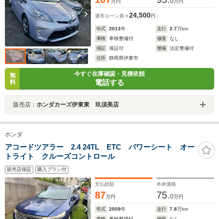
0
万円
万円
24,500
通常ローン
月々
円
年式
2013
年
走行
2.7
万km
車検
車検整備付
修復
なし
保証
保証付
整備
法定整備付
住所
静岡県伊東市
今すぐ在庫確認・見積依頼
無
電話する
料
販売店：
ホンダカーズ伊東東 玖須美店
ホンダ
アコードツアラー 2.4 24TL ETC パワーシート オー
トライト クルーズコントロール
販売店保証
購入プラン付
支払総額
本体価格
87
75.
0
万円
万円
年式
2009
年
走行
7.8
万km
車検
車検整備付
修復
なし