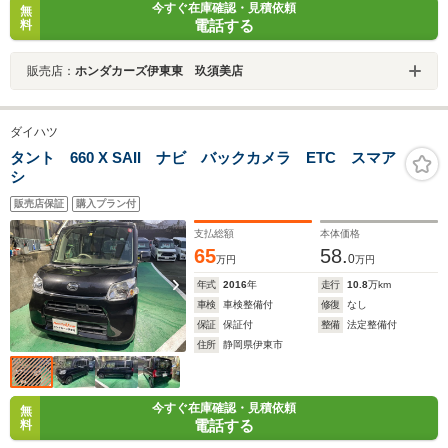
今すぐ在庫確認・見積依頼
無
電話する
料
販売店：
ホンダカーズ伊東東 玖須美店
ダイハツ
タント 660 X SAII ナビ バックカメラ ETC スマア
シ
販売店保証
購入プラン付
支払総額
本体価格
65
58.
0
万円
万円
年式
2016
年
走行
10.8
万km
車検
車検整備付
修復
なし
保証
保証付
整備
法定整備付
住所
静岡県伊東市
今すぐ在庫確認・見積依頼
無
電話する
料