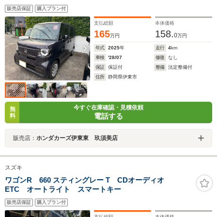
販売店保証
購入プラン付
支払総額
本体価格
165
158.
0
万円
万円
年式
2025
年
走行
4
km
車検
'28/07
修復
なし
保証
保証付
整備
法定整備付
住所
静岡県伊東市
今すぐ在庫確認・見積依頼
無
電話する
料
販売店：
ホンダカーズ伊東東 玖須美店
スズキ
ワゴンR 660 スティングレー T CDオーディオ
ETC オートライト スマートキー
販売店保証
購入プラン付
支払総額
本体価格