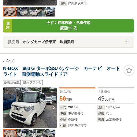
住所
静岡県伊東市
今すぐ在庫確認・見積依頼
無
電話する
料
販売店：
ホンダカーズ伊東東 玖須美店
ホンダ
N-BOX 660 G ターボSSパッケージ カーナビ オート
ライト 両側電動スライドドア
販売店保証
購入プラン付
支払総額
本体価格
56
49.
0
万円
万円
年式
2013
年
走行
14.6
万km
車検
車検整備付
修復
なし
保証
保証付
整備
法定整備付
住所
静岡県伊東市