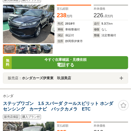
支払総額
本体価格
238
226.
0
万円
万円
年式
2018
年
走行
5.3
万km
車検
車検整備付
修復
なし
保証
保証付
整備
法定整備付
住所
静岡県伊東市
今すぐ在庫確認・見積依頼
無
電話する
料
販売店：
ホンダカーズ伊東東 玖須美店
ホンダ
ステップワゴン 1.5 スパーダ クールスピリット ホンダ
センシング カーナビ バックカメラ ETC
販売店保証
購入プラン付
支払総額
本体価格