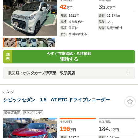
42
35.
0
万円
万円
年式
2012
年
走行
12.9
万km
車検
車検整備付
修復
なし
保証
保証付
整備
法定整備付
住所
静岡県伊東市
今すぐ在庫確認・見積依頼
無
電話する
料
販売店：
ホンダカーズ伊東東 玖須美店
ホンダ
シビックセダン 1.5 AT ETC ドライブレコーダー
販売店保証
購入プラン付
支払総額
本体価格
196
184.
0
万円
万円
年式
2017
年
走行
2.0
万km