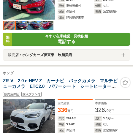
車検
車検整備付
修復
なし
保証
保証付
整備
法定整備付
住所
静岡県伊東市
今すぐ在庫確認・見積依頼
無
電話する
料
販売店：
ホンダカーズ伊東東 玖須美店
ホンダ
ZR-V 2.0 e:HEV Z カーナビ バックカメラ マルチビ
ューカメラ ETC2.0 パワーシート シートヒーター
電子制御パーキングブレーキ 電動リアゲート アダプ
販売店保証
購入プラン付
ティブクルーズコントロール オートライト オートハ
イビーム
支払総額
本体価格
336
326.
0
万円
万円
年式
2024
年
走行
3.5
万km
車検
'27/02
修復
なし
保証
保証付
整備
法定整備付