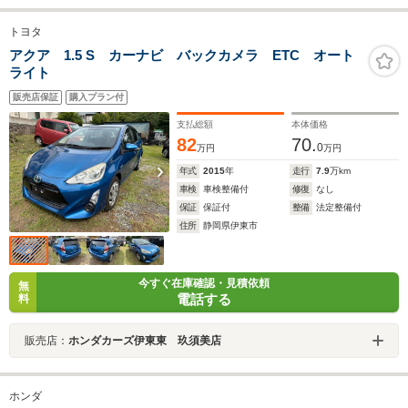
トヨタ
アクア 1.5 S カーナビ バックカメラ ETC オート
ライト
販売店保証
購入プラン付
支払総額
本体価格
82
70.
0
万円
万円
年式
2015
年
走行
7.9
万km
車検
車検整備付
修復
なし
保証
保証付
整備
法定整備付
住所
静岡県伊東市
今すぐ在庫確認・見積依頼
無
電話する
料
販売店：
ホンダカーズ伊東東 玖須美店
ホンダ