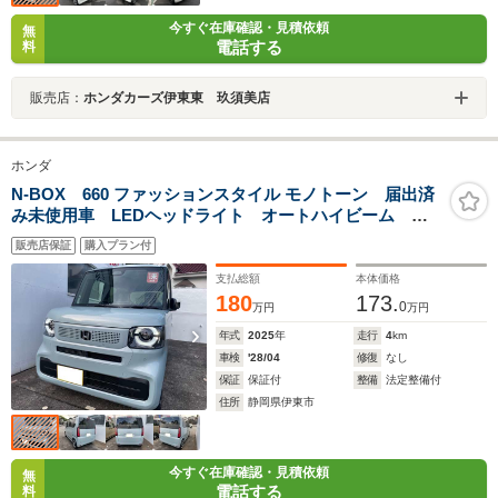
今すぐ在庫確認・見積依頼
無
電話する
料
販売店：
ホンダカーズ伊東東 玖須美店
ホンダ
N-BOX 660 ファッションスタイル モノトーン 届出済
み未使用車 LEDヘッドライト オートハイビーム シ
ートヒーター
販売店保証
購入プラン付
支払総額
本体価格
180
173.
0
万円
万円
年式
2025
年
走行
4
km
車検
'28/04
修復
なし
保証
保証付
整備
法定整備付
住所
静岡県伊東市
今すぐ在庫確認・見積依頼
無
電話する
料