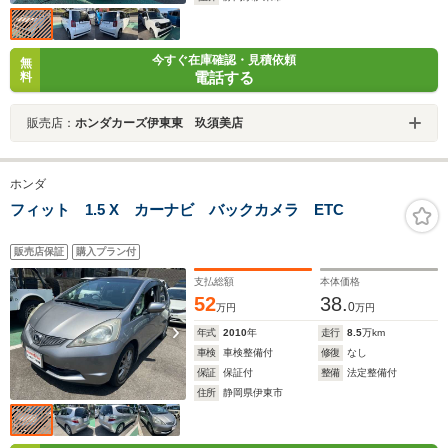
今すぐ在庫確認・見積依頼
無
電話する
料
販売店：
ホンダカーズ伊東東 玖須美店
ホンダ
フィット 1.5 X カーナビ バックカメラ ETC
販売店保証
購入プラン付
支払総額
本体価格
52
38.
0
万円
万円
年式
2010
年
走行
8.5
万km
車検
車検整備付
修復
なし
保証
保証付
整備
法定整備付
住所
静岡県伊東市