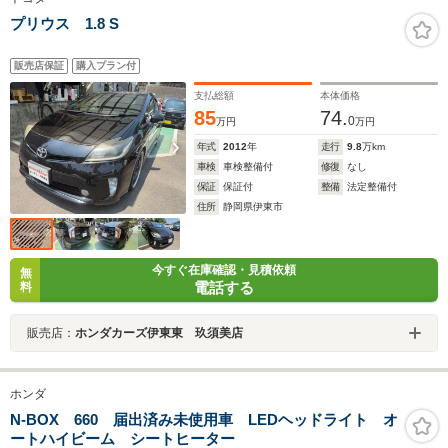
プリウス 1.8 S
販売店保証
購入プラン付
支払総額
本体価格
85
74.
0
万円
万円
年式
2012
年
走行
9.8
万km
車検
車検整備付
修復
なし
保証
保証付
整備
法定整備付
住所
静岡県伊東市
今すぐ在庫確認・見積依頼
無
電話する
料
販売店：
ホンダカーズ伊東東 玖須美店
ホンダ
N-BOX 660 届出済み未使用車 LEDヘッドライト オ
ートハイビーム シートヒーター