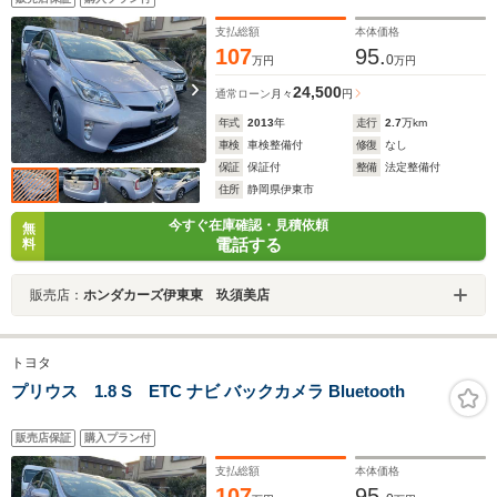
支払総額
本体価格
107
95.
0
万円
万円
24,500
通常ローン
月々
円
年式
2013
年
走行
2.7
万km
車検
車検整備付
修復
なし
保証
保証付
整備
法定整備付
住所
静岡県伊東市
今すぐ在庫確認・見積依頼
無
電話する
料
販売店：
ホンダカーズ伊東東 玖須美店
トヨタ
プリウス 1.8 S ETC ナビ バックカメラ Bluetooth
販売店保証
購入プラン付
支払総額
本体価格
107
95.