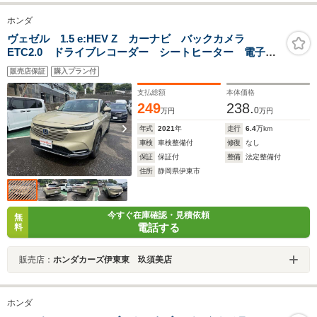
ホンダ
ヴェゼル 1.5 e:HEV Z カーナビ バックカメラ
ETC2.0 ドライブレコーダー シートヒーター 電子制
御パーキングブレーキ 電動テールゲート
販売店保証
購入プラン付
支払総額
本体価格
249
238.
0
万円
万円
年式
2021
年
走行
6.4
万km
車検
車検整備付
修復
なし
保証
保証付
整備
法定整備付
住所
静岡県伊東市
今すぐ在庫確認・見積依頼
無
電話する
料
販売店：
ホンダカーズ伊東東 玖須美店
ホンダ