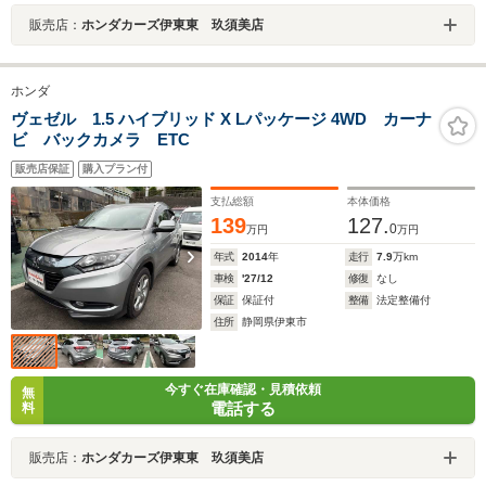
販売店：
ホンダカーズ伊東東 玖須美店
ホンダ
ヴェゼル 1.5 ハイブリッド X Lパッケージ 4WD カーナ
ビ バックカメラ ETC
販売店保証
購入プラン付
支払総額
本体価格
139
127.
0
万円
万円
年式
2014
年
走行
7.9
万km
車検
'27/12
修復
なし
保証
保証付
整備
法定整備付
住所
静岡県伊東市
今すぐ在庫確認・見積依頼
無
電話する
料
販売店：
ホンダカーズ伊東東 玖須美店