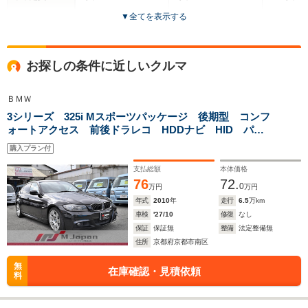
▼
全てを表示する
ドア数
3ドア
3ドア
4ドア
全高
全高
全
お探しの条件に近しいクルマ
1.37m～1.39m
1.37m～1.39m
1.
ＢＭＷ
3シリーズ 325i Mスポーツパッケージ 後期型 コンフ
全幅
全幅
全
ォートアクセス 前後ドラレコ HDDナビ HID パワ
サイズ
1.66m
1.66m
1
全長
全長
ーシート M専用AW タイヤアドバンフレバ 3000cc直
(全長x全幅x全高)
3.92m
3.92m
4.65m
購入プラン付
6エンジン スマートキー プッシュスタート ライト曇
無
支払総額
本体価格
76
72.
0
万円
万円
年式
2010
年
走行
6.5
万km
ホイールベース
ホイールベース
ホイー
-m
-m
車検
'27/10
修復
なし
保証
保証無
整備
法定整備無
住所
京都府京都市南区
無
在庫確認・見積依頼
料
WLTCモード
-
-
-
燃費