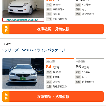
年式
2000
年
走行
4.2
万km
車検
車検整備付
修復
なし
保証
保証無
整備
法定整備付
住所
岡山県倉敷市
無
在庫確認・見積依頼
料
ＢＭＷ
5シリーズ 523i ハイラインパッケージ
支払総額
本体価格
84.
66.
5
0
万円
万円
年式
2013
年
走行
9.3
万km
車検
'28/05
修復
なし
保証
保証無
整備
法定整備付
住所
島根県松江市
無
在庫確認・見積依頼
料