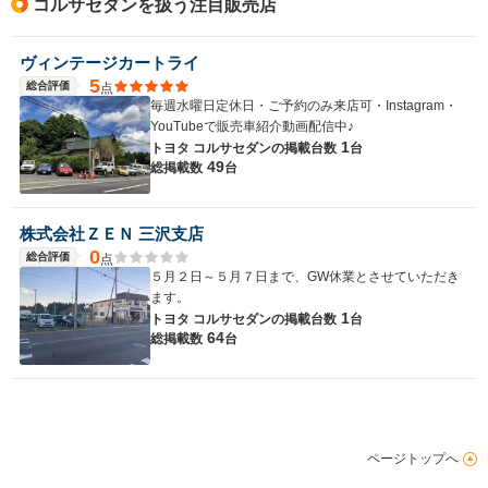
コルサセダンを扱う注目販売店
ヴィンテージカートライ
5
総合評価
点
毎週水曜日定休日・ご予約のみ来店可・Instagram・
YouTubeで販売車紹介動画配信中♪
1
トヨタ コルサセダンの
掲載台数
台
49
総掲載数
台
株式会社ＺＥＮ 三沢支店
0
総合評価
点
５月２日～５月７日まで、GW休業とさせていただき
ます。
1
トヨタ コルサセダンの
掲載台数
台
64
総掲載数
台
ページトップへ