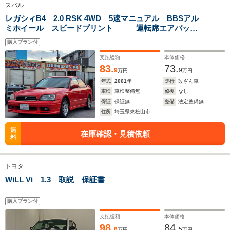
スバル
レガシィB4 2.0 RSK 4WD 5速マニュアル BBSアル
ミホイール スピードプリント 運転席エアバッ
排気量
1331～1496cc
1331～1496cc
1794～19
ク 助手席エアバック/パワーウィンドウ パワーステア
購入プラン付
リング/ETC
駆動方式
FF、4WD
FF、4WD
FF、4WD
支払総額
本体価格
83.
73.
9
9
万円
万円
年式
2001
年
走行
改ざん車
車検
車検整備無
修復
なし
保証
保証無
整備
法定整備無
住所
埼玉県東松山市
無
在庫確認・見積依頼
料
トヨタ
WiLL Vi 1.3 取説 保証書
購入プラン付
支払総額
本体価格
98.
84.
6
5
万円
万円