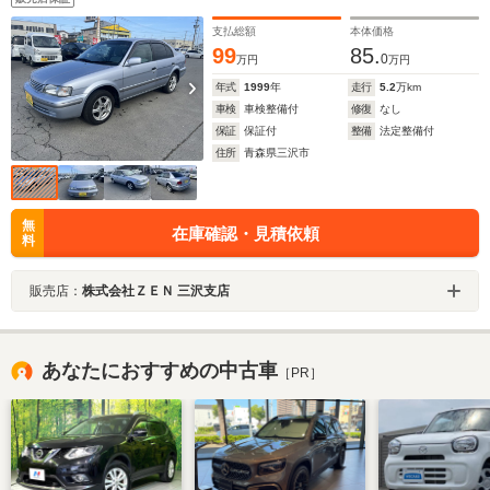
支払総額
本体価格
99
85.
0
万円
万円
年式
1999
年
走行
5.2
万km
車検
車検整備付
修復
なし
保証
保証付
整備
法定整備付
住所
青森県三沢市
無
在庫確認・見積依頼
料
販売店：
株式会社ＺＥＮ 三沢支店
あなたにおすすめの中古車
［PR］