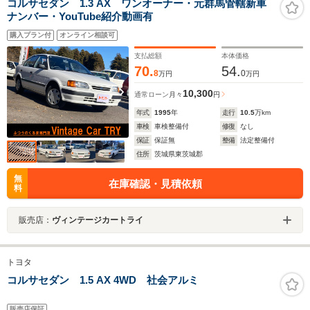
コルサセダン 1.3 AX ワンオーナー・元群馬管轄新車
ナンバー・YouTube紹介動画有
購入プラン付
オンライン相談可
支払総額
本体価格
70.
54.
8
0
万円
万円
10,300
通常ローン
月々
円
年式
1995
年
走行
10.5
万km
車検
車検整備付
修復
なし
保証
保証無
整備
法定整備付
住所
茨城県東茨城郡
無
在庫確認・見積依頼
料
販売店：
ヴィンテージカートライ
トヨタ
コルサセダン 1.5 AX 4WD 社会アルミ
販売店保証