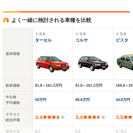
よく一緒に検討される車種を比較
トヨタ
トヨタ
トヨタ
ターセル
コルサ
ビスタ
基本情報
新車価格
81.8～161.3万円
81.8～161.3万円
169.8～2
中古車
59万円
88.9万円
44.8万円
平均価格
クチコミ
3.4
3.4
3.5
総合評価
乗車定員
5人
5人
5～6人