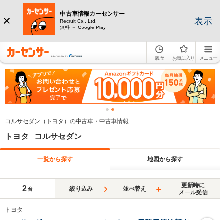
中古車情報カーセンサー
表示
Recruit Co., Ltd.
無料 － Google Play
履歴
お気に入り
メニュー
コルサセダン（トヨタ）の中古車・中古車情報
トヨタ コルサセダン
一覧から探す
地図から探す
更新時に
2
絞り込み
並べ替え
台
メール受信
トヨタ