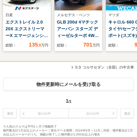
日産
メルセデス・ベンツ
マツダ
エクストレイル 2.0
GLB 200d 4マチック
キャロル 660 
20X エクストリーマ
アーバン スターズ デ
タイヤ/セーフ
ーX エマージェンシー
ィーゼルターボ 4WD
ポート(スズキ)
ブレーキ パッケージ
MP202602 正規認定
脱防止支援シ
135
701
総額：
.9
万円
総額：
万円
総額：
2列車 4WD 4WD メ
中古車/2年保証/パノ
ム/ABS/アイ
ーカーナビ 全周囲カ
ラミックスライディン
ストップ/禁煙
メラ 衝突軽減 シー
グルーフ/黒革/プレミ
バッグ 運転席
トヨタ コルサセダン（全国）の中古車
トヒーター クルコ
アムサウンドシステ
ッグ 助手席/
ン デジタルミラー
ム/ダイナミック LED
ボディ/キーレ
ETC LEDヘッド フ
ヘッドランプ/シート
トライト
物件更新時にメールを受け取る
ロントフォグ オート
ヒーター/レーダーセ
ライト デュアルオー
ーフティパッケージ/
1
/1
トエアコン スマート
キー ルーフレール
最初
前の30件
次の30件
最後
※人気のクルマは平均1ヶ月で掲載終了
物件数合計1万台以上のメーカー｜算出データ期間：2024年9月～11月｜内容：物件数合計1万
台以上のメーカーのうち、掲載が終了した物件数が1,000台以上の場合