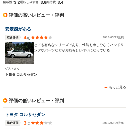
3.2
3.6
3.4
積載性 :
運転しやすさ :
維持費 :
評価の高いレビュー・評判
安定感がある
4
総合評価
2013/03/23投稿
点
とても有名なシリーズであり、性能も申し分なくハンドリ
ングやパーツなどが素晴らしい作りになっている
ゲストさん
トヨタ コルサセダン
もっと見る
評価の低いレビュー・評判
トヨタ コルサセダン
3
総合評価
2013/03/29投稿
点