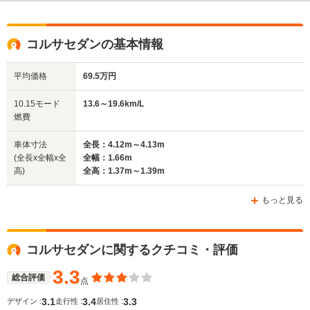
コルサセダンの基本情報
平均価格
69.5万円
10.15モード
13.6～19.6km/L
燃費
車体寸法
全長：4.12m～4.13m
(全長x全幅x全
全幅：1.66m
高)
全高：1.37m～1.39m
もっと見る
コルサセダンに関するクチコミ・評価
3.3
総合評価
点
3.1
3.4
3.3
デザイン :
走行性 :
居住性 :