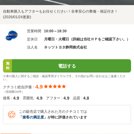
自動車購入もアフターもお任せください！全車安心の整備・保証付き！
(2026/01/24更新)
営業時間
10:00～18:30
定休日
月曜日・火曜日（詳細は当社ＨＰをご確認下さい。）
法人名
ネッツトヨタ静岡株式会社
無
電話する
料
※車の購入に関するご相談・確認専用ダイヤルです。その他のお問い合わせはご遠慮くださ
い。
4.9
クチコミ総合評価：
（投稿数34件）
4.9
4.9
4.9
4.8
接客 :
雰囲気 :
アフター :
品質 :
この販売店で購入された方のクチコミでは
「
接客の満足度
」が特に評価されています