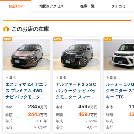
お店TOP
地図&アクセス
在庫一覧
クチコミ
このお店の在庫
NEW
NEW
NEW
トヨタ
トヨタ
トヨタ
エスティマ 2.4 アエラ
アルファード 2.5 S C
ルーミー 1.0 
ス プレミアム 4WD
パッケージ ナビ バッ
クモニター ス
ナビ バックモニター
クモニター スマート
キー ETC
スマートキー ETC
キー ETC
234
459
1
本体
.8
万円
本体
.8
万円
本体
244
469
1
総額
.3
万円
総額
.3
万円
総額
年式
2018
年
年式
2022
年
年式
走行
6.3
万km
走行
1.4
万km
走行