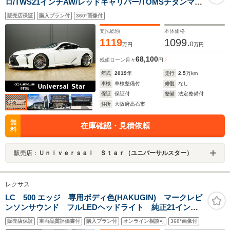
ロ/TWS21インチAW/レッドキャリパー/TOMSチタンマフ
ラー/1オーナー車/禁煙車/屋内保管/寒冷地仕様車/LEXUS
販売店保証
購入プラン付
360°画像付
セーフティシステム/マークレビンソン/CFRPルーフ/ヘッ
ドアップディスプレイ/ETC2.0
支払総額
本体価格
1119
1099.
0
万円
万円
68,100
残価ローン
月々
円
年式
2019
年
走行
2.5
万km
車検
車検整備付
修復
なし
保証
保証付
整備
法定整備付
住所
大阪府高石市
無
在庫確認・見積依頼
料
販売店：
Ｕｎｉｖｅｒｓａｌ Ｓｔａｒ（ユニバーサルスター）
レクサス
LC 500 エッジ 専用ボディ色(HAKUGIN) マークレビ
ンソンサウンド フルLEDヘッドライト 純正21インチ
アルミ ATオイルクーラー ヘッドアップディスプレ
販売店保証
車両品質評価書付
購入プラン付
オンライン相談可
360°画像付
イ 専用内装(KACHIIRO) 専用スカッフプレート