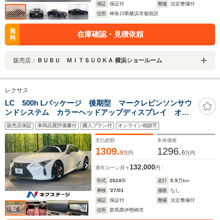
保証
保証付
整備
法定整備付
住所
神奈川県横浜市都筑区
無
在庫確認・見積依頼
料
販売店：
ＢＵＢＵ ＭＩＴＳＵＯＫＡ 横浜ショールーム
レクサス
LC 500h Lパッケージ 後期型 マークレビンソンサウ
ンドシステム カラーヘッドアップディスプレイ オレ
ンジブレーキキャリパー パノラマガラスルーフ 前席
販売店保証
車両品質評価書付
購入プラン付
オンライン相談可
レッドセミアニリン革シート 後席L-TEXシート 前席電
動ヘッドレスト
支払総額
本体価格
1309.
1296.
9
6
万円
万円
132,000
通常ローン
月々
円
年式
2024
年
走行
0.9
万km
車検
'27/01
修復
なし
保証
保証付
整備
法定整備付
住所
群馬県伊勢崎市