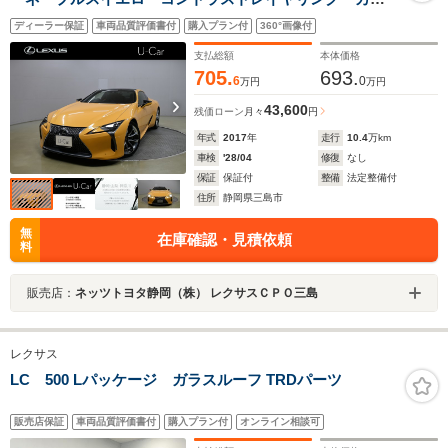
ードヘッドアップディスプレイ マークレビンソンソフ
ディーラー保証
車両品質評価書付
購入プラン付
360°画像付
ァレンスサラウンドサラウンドシステム
支払総額
本体価格
705.
693.
6
0
万円
万円
43,600
残価ローン
月々
円
年式
2017
年
走行
10.4
万km
車検
'28/04
修復
なし
保証
保証付
整備
法定整備付
住所
静岡県三島市
無
在庫確認・見積依頼
料
販売店：
ネッツトヨタ静岡（株） レクサスＣＰＯ三島
レクサス
LC 500 Lパッケージ ガラスルーフ TRDパーツ
販売店保証
車両品質評価書付
購入プラン付
オンライン相談可