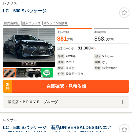
レクサス
LC 500 Sパッケージ
販売店保証
購入プラン付
オンライン相談可
支払総額
本体価格
881
868.
0
万円
万円
91,300
通常ローン
月々
円
年式
2020
年
走行
5.4
万km
車検
'27/07
修復
なし
保証
保証付
整備
法定整備付
住所
愛知県一宮市
無
在庫確認・見積依頼
料
販売店：
ＰＲＯＶＥ プルーヴ
レクサス
LC 500 Sパッケージ 新品UNIVERSALDESIGNエア