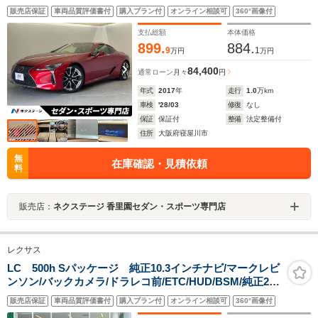
ンチアルミホイール アルカンターラルーフ プリクラ
販売店保証
車両品質評価書付
購入プラン付
オンライン相談可
360°画像付
ッシュセーフティ 禁煙車 ブラインドスポットモニタ
ー ETC
支払総額
本体価格
899.
884.
9
1
万円
万円
84,400
通常ローン
月々
円
年式
2017
年
走行
1.0
万km
車検
'28/03
修復
なし
保証
保証付
整備
法定整備付
住所
大阪府寝屋川市
無
在庫確認・見積依頼
料
販売店：
ネクステージ 香里園セダン・スポーツ専門店
レクサス
LC 500h Sパッケージ 純正10.3インチナビ/マークレビ
ンソン/バックカメラ/ドラレコ前/ETC/HUD/BSM/純正21
インチアルミホイール/サイドステップガード/シートヒー
販売店保証
車両品質評価書付
購入プラン付
オンライン相談可
360°画像付
ター/エアシート/LKA/純正フロアマット