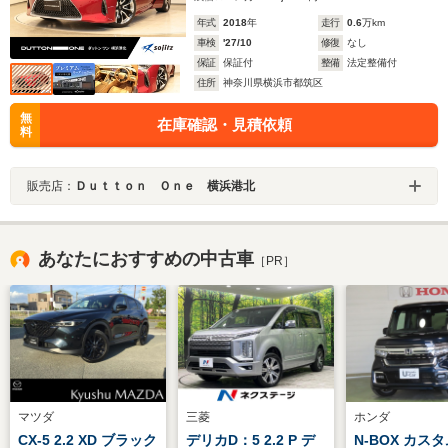
年式
2018
年
走行
0.6
万km
車検
'27/10
修復
なし
保証
保証付
整備
法定整備付
住所
神奈川県横浜市都筑区
無
在庫確認・見積依頼
料
販売店：
Ｄｕｔｔｏｎ Ｏｎｅ 横浜港北
あなたにおすすめの中古車
［PR］
マツダ
三菱
ホンダ
CX-5 2.2 XD ブラック
デリカD：5 2.2 P デ
N-BOX カスタ