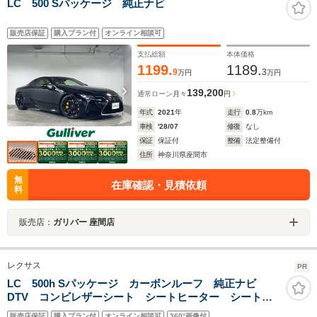
LC 500 Sパッケージ 純正ナビ
販売店保証
購入プラン付
オンライン相談可
支払総額
本体価格
1199.
1189.
9
3
万円
万円
139,200
通常ローン
月々
円
年式
2021
年
走行
0.8
万km
車検
'28/07
修復
なし
保証
保証付
整備
法定整備付
住所
神奈川県座間市
無
在庫確認・見積依頼
料
販売店：
ガリバー 座間店
レクサス
PR
LC 500h Sパッケージ カーボンルーフ 純正ナビ
DTV コンビレザーシート シートヒーター シートベ
ンチレーション メモリー付パワーシート ハンドルヒ
販売店保証
購入プラン付
オンライン相談可
360°画像付