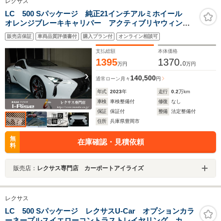
レクサス
LC 500 Sパッケージ 純正21インチアルミホイール
オレンジブレーキキャリパー アクティブリヤウィン
グ ブラインドスポットモニター ヘッドアップディス
販売店保証
車両品質評価書付
購入プラン付
オンライン相談可
プレイ ステアリングヒーター シートヒーター ドラ
イブレコーダー ETC2.0
支払総額
本体価格
1395
1370.
0
万円
万円
140,500
通常ローン
月々
円
年式
2023
年
走行
0.2
万km
車検
車検整備付
修復
なし
保証
保証付
整備
法定整備付
住所
兵庫県豊岡市
無
在庫確認・見積依頼
料
販売店：
レクサス専門店 カーポートアイライズ
レクサス
LC 500 Sパッケージ レクサスU-Car オプションカラ
ーネープルスイエローコントラストレイヤリング カラ