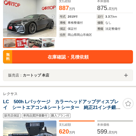
支払総額
本体価格
887
875.
0
万円
万円
年式
2019
年
走行
3.3
万km
車検
車検整備付
修復
なし
保証
保証付
整備
法定整備付
住所
岡山県岡山市南区
無
在庫確認・見積依頼
料
販売店：
カートップ 本店
レクサス
LC 500h Lパッケージ カラーヘッドアップディスプレ
イ シートエアコン&シートシーター 純正21インチ鍛造
アルミ テレビキャンセラー 純正2.0ETC バックカメ
販売店保証
車両品質評価書付
購入プラン付
ラ ガラスルーフ純正マルチ(フルセグTV)
支払総額
本体価格
620
599.
0
万円
万円