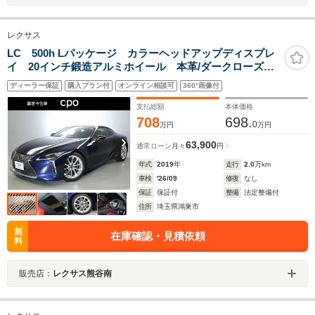
レクサス
LC 500h Lパッケージ カラーヘッドアップディスプレ
イ 20インチ鍛造アルミホイール 本革/ダークローズ
運転席・助手席シートヒーター・ベンチレーション機能
ディーラー保証
購入プラン付
オンライン相談可
360°画像付
付
支払総額
本体価格
708
698.
0
万円
万円
63,900
通常ローン
月々
円
年式
2019
年
走行
2.0
万km
車検
'26/09
修復
なし
保証
保証付
整備
法定整備付
住所
埼玉県鴻巣市
無
在庫確認・見積依頼
料
販売店：
レクサス熊谷南