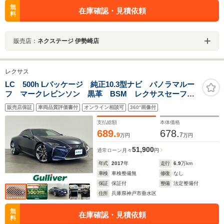
無
在庫確認・見積依頼
料
販売店：
ネクステージ 伊勢崎店
レクサス
LC 500h Lパッケージ 純正10.3型ナビ パノラマルー
フ マークレビンソン 黒革 BSM レクサスセーフテ
ィシステム レーダークルコン PCS バックカメラ
販売店保証
車両品質評価書付
オンライン相談可
360°画像付
レーンキープ 3眼LED パワーシート/エア/シートヒー
ター
支払総額
本体価格
689.
678.
9
7
万円
万円
51,900
通常ローン
月々
円
年式
2017
年
走行
6.9
万km
車検
車検整備無
修復
なし
保証
保証付
整備
法定整備付
住所
兵庫県神戸市垂水区
無
在庫確認・見積依頼
料