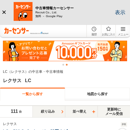
中古車情報カーセンサー
表示
Recruit Co., Ltd.
無料 － Google Play
履歴
お気に入り
メニュー
LC（レクサス）の中古車・中古車情報
レクサス LC
一覧から探す
地図から探す
更新時に
111
絞り込み
並べ替え
台
メール受信
レクサス
PR