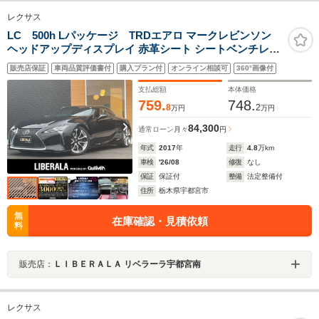
レクサス
LC 500h Lパッケージ TRDエアロ マークレビンソン
ヘッドアップディスプレイ 赤革シート シートベンチレー
ション 衝突軽減ブレーキ ACC ブラインドスポットモニ
販売店保証
車両品質評価書付
購入プラン付
オンライン相談可
360°画像付
ター 純正ナビTV バックカメラ クリアランスソナー 三眼
LED OP21incAW
支払総額
本体価格
759.
748.
8
2
万円
万円
84,300
通常ローン
月々
円
年式
2017
年
走行
4.8
万km
車検
'26/08
修復
なし
保証
保証付
整備
法定整備付
住所
栃木県宇都宮市
無
在庫確認・見積依頼
料
販売店：
ＬＩＢＥＲＡＬＡ リベラーラ宇都宮南
レクサス