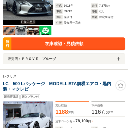
年式
2018
年
走行
7.6
万km
車検
'26/12
修復
なし
保証
保証付
整備
法定整備付
住所
愛知県一宮市
無
在庫確認・見積依頼
料
販売店：
ＰＲＯＶＥ プルーヴ
レクサス
LC 500 Lパッケージ MODELLISTA前横エアロ・黒内
装・マクレビ
販売店保証
購入プラン付
支払総額
本体価格
1188
1167.
0
万円
万円
78,100
通常ローン
月々
円