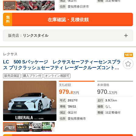
保証
保証付
整備
法定整備付
住所
愛知県春日井市
無
在庫確認・見積依頼
料
販売店：
リンクスタイル
レクサス
NEW
LC 500 Sパッケージ レクサスセーフティーセンスプラ
ス プリクラッシュセーフティ レーダークルーズコントロ
ール マークレビンソンサウンド ヘッドアップディスプレ
販売店保証
購入プラン付
オンライン相談可
イ アルカンターラコンビシート 純正21インチAW 三眼
LEDヘッドライト
支払総額
本体価格
979.
970.
8
1
万円
万円
年式
2017
年
走行
3.9
万km
車検
'26/11
修復
なし
保証
保証付
整備
法定整備付
住所
愛知県豊橋市