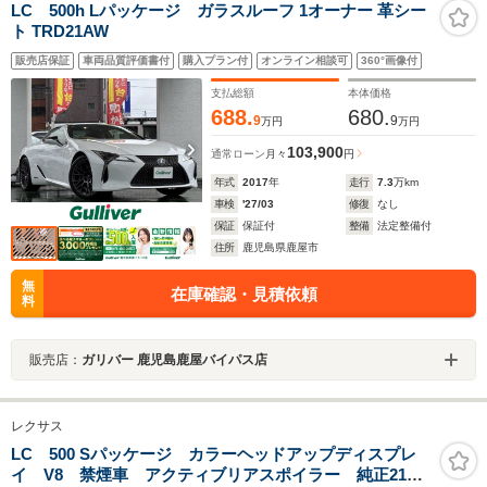
LC 500h Lパッケージ ガラスルーフ 1オーナー 革シー
ト TRD21AW
販売店保証
車両品質評価書付
購入プラン付
オンライン相談可
360°画像付
支払総額
本体価格
688.
680.
9
9
万円
万円
103,900
通常ローン
月々
円
年式
2017
年
走行
7.3
万km
車検
'27/03
修復
なし
保証
保証付
整備
法定整備付
住所
鹿児島県鹿屋市
無
在庫確認・見積依頼
料
販売店：
ガリバー 鹿児島鹿屋バイパス店
レクサス
LC 500 Sパッケージ カラーヘッドアップディスプレ
イ V8 禁煙車 アクティブリアスポイラー 純正21イ