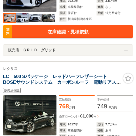
年式
2021
年
走行
3.5
万km
車検
車検整備付
修復
なし
保証
保証付
整備
法定整備付
住所
新潟県新潟市東区
無
在庫確認・見積依頼
料
販売店：
ＧＲＩＤ グリッド
レクサス
LC 500 Sパッケージ レッドハーフレザーシート
BOSEサウンドシステム カーボンルーフ 電動リアスポ
イラー 純正鍛造ホイール 三眼LEDヘッドライト ブ
販売店保証
ラインドスポットモニター ヘッドアップディスプレ
イ バックカメラ
支払総額
本体価格
768
749.
0
万円
万円
61,000
通常ローン
月々
円
年式
2017
年
走行
7.7
万km
車検
車検整備付
修復
あり