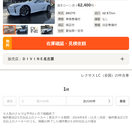
62,400
通常ローン
月々
円
年式
2017
年
走行
12.5
万km
車検
車検整備付
修復
なし
保証
保証付
整備
法定整備付
住所
愛知県一宮市
無
在庫確認・見積依頼
料
販売店：
ＤＩＶＩＮＥ名古屋
レクサス LC（全国）の中古車
1
/4
最初
前の30件
次の30件
最後
※人気のクルマは平均1ヶ月で掲載終了
物件数合計1万台以上のメーカー｜算出データ期間：2024年9月～11月｜内容：物件数合計1万
台以上のメーカーのうち、掲載が終了した物件数が1,000台以上の場合