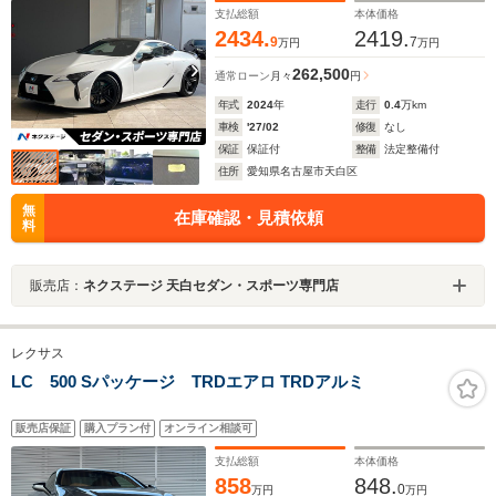
支払総額
本体価格
2434.
2419.
9
7
万円
万円
262,500
通常ローン
月々
円
年式
2024
年
走行
0.4
万km
車検
'27/02
修復
なし
保証
保証付
整備
法定整備付
住所
愛知県名古屋市天白区
無
在庫確認・見積依頼
料
販売店：
ネクステージ 天白セダン・スポーツ専門店
レクサス
LC 500 Sパッケージ TRDエアロ TRDアルミ
販売店保証
購入プラン付
オンライン相談可
支払総額
本体価格
858
848.
0
万円
万円