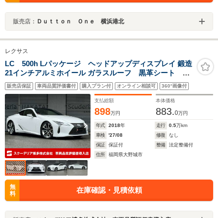
販売店：
Ｄｕｔｔｏｎ Ｏｎｅ 横浜港北
レクサス
LC 500h Lパッケージ ヘッドアップディスプレイ 鍛造
21インチアルミホイール ガラスルーフ 黒革シート TV
キャンセラー 純正フロアマット 禁煙車
販売店保証
車両品質評価書付
購入プラン付
オンライン相談可
360°画像付
支払総額
本体価格
898
883.
0
万円
万円
年式
2018
年
走行
0.5
万km
車検
'27/08
修復
なし
保証
保証付
整備
法定整備付
住所
福岡県大野城市
無
在庫確認・見積依頼
料