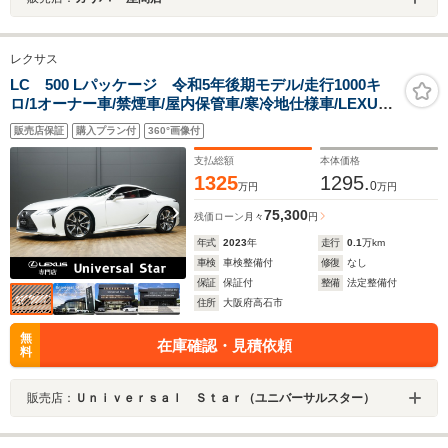
レクサス
LC 500 Lパッケージ 令和5年後期モデル/走行1000キ
ロ/1オーナー車/禁煙車/屋内保管車/寒冷地仕様車/LEXUS
セーフティシステム+/マークレビンソン/モデリスタエア
販売店保証
購入プラン付
360°画像付
ロ/純正OP21in鍛造ホイール/トルセンLSD/ヘッドアップ
ディスプレイ/ETC2.0
支払総額
本体価格
1325
1295.
0
万円
万円
75,300
残価ローン
月々
円
年式
2023
年
走行
0.1
万km
車検
車検整備付
修復
なし
保証
保証付
整備
法定整備付
住所
大阪府高石市
無
在庫確認・見積依頼
料
販売店：
Ｕｎｉｖｅｒｓａｌ Ｓｔａｒ（ユニバーサルスター）