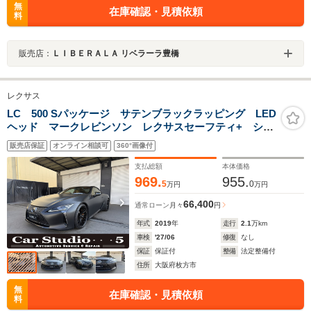
無
在庫確認・見積依頼
料
販売店：
ＬＩＢＥＲＡＬＡ リベラーラ豊橋
レクサス
LC 500 Sパッケージ サテンブラックラッピング LED
ヘッド マークレビンソン レクサスセーフティ+ シー
トベンチレーション アクティブスポイラー Frドラレ
販売店保証
オンライン相談可
360°画像付
コ レーダー TWS21インチAW
支払総額
本体価格
969.
955.
5
0
万円
万円
66,400
通常ローン
月々
円
年式
2019
年
走行
2.1
万km
車検
'27/06
修復
なし
保証
保証付
整備
法定整備付
住所
大阪府枚方市
無
在庫確認・見積依頼
料