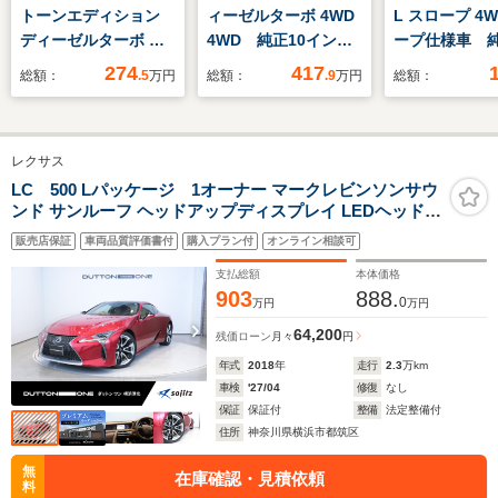
トーンエディション
ィーゼルターボ 4WD
L スロープ 4
ディーゼルターボ ナ
4WD 純正10インチ
ープ仕様車 
ビ/CarPlay/全方位モ
ナビ バックカメラ
ビ 社外前後
274
417
総額：
.5
万円
総額：
.9
万円
総額：
ニタ/衝突軽減ブレー
電動サイドステップ
コ リアカメラ
キ/ETC/残価設定型ク
両側電動スライド デ
フォグ 夏冬
レジット対応
ィーゼルターボ e-ア
SET ETC
レクサス
シスト パワーバック
ドア シートヒータ
LC 500 Lパッケージ 1オーナー マークレビンソンサウ
ンド サンルーフ ヘッドアップディスプレイ LEDヘッドラ
ー パワーシート
イト レザーシート 21インチアルミホイール シートヒータ
ETC ドラレコ LED
販売店保証
車両品質評価書付
購入プラン付
オンライン相談可
ー シートベンチレーション ステアリングヒーター バック
ヘッド 禁煙車
カメラ
支払総額
本体価格
903
888.
0
万円
万円
64,200
残価ローン
月々
円
年式
2018
年
走行
2.3
万km
車検
'27/04
修復
なし
保証
保証付
整備
法定整備付
住所
神奈川県横浜市都筑区
無
在庫確認・見積依頼
料