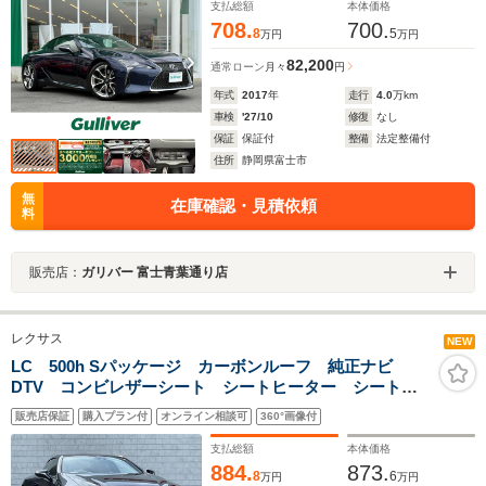
支払総額
本体価格
708.
700.
8
5
万円
万円
82,200
通常ローン
月々
円
年式
2017
年
走行
4.0
万km
車検
'27/10
修復
なし
保証
保証付
整備
法定整備付
住所
静岡県富士市
無
在庫確認・見積依頼
料
販売店：
ガリバー 富士青葉通り店
レクサス
NEW
LC 500h Sパッケージ カーボンルーフ 純正ナビ
DTV コンビレザーシート シートヒーター シートベ
ンチレーション メモリー付パワーシート ハンドルヒ
販売店保証
購入プラン付
オンライン相談可
360°画像付
ーター ヘッドアップディスプレイ ブラインドスポッ
トモニター レーンキープ
支払総額
本体価格
884.
873.
8
6
万円
万円