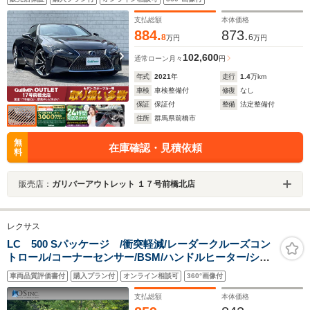
ーター ヘッドアップディスプレイ ブラインドスポッ
トモニター レーンキープ
支払総額
本体価格
884.
873.
8
6
万円
万円
102,600
通常ローン
月々
円
年式
2021
年
走行
1.4
万km
車検
車検整備付
修復
なし
保証
保証付
整備
法定整備付
住所
群馬県前橋市
無
在庫確認・見積依頼
料
販売店：
ガリバーアウトレット １７号前橋北店
レクサス
LC 500 Sパッケージ /衝突軽減/レーダークルーズコン
トロール/コーナーセンサー/BSM/ハンドルヒーター/シー
トヒーター・エアコン/パワーシート/シートメモ
車両品質評価書付
購入プラン付
オンライン相談可
360°画像付
リ/ETC/Bluetooth/バックカメラ/フルセグTV
支払総額
本体価格