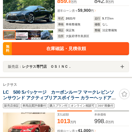
859.
842.
9
9
万円
万円
59,900
通常ローン
月々
円
年式
2021
年
走行
5.7
万km
車検
車検整備無
修復
なし
保証
保証無
整備
法定整備無
住所
大阪府堺市美原区
無
在庫確認・見積依頼
料
販売店：
レクサス専門店 ＯＳＩＮＣ．
レクサス
LC 500 Sパッケージ カーボンルーフ マークレビンソ
ンサウンド アクティブリアスポイラー カラーヘッドアッ
プディスプレイ パドルシフト ブラインドスポット シート
販売店保証
車両品質評価書付
購入プラン付
オンライン相談可
360°画像付
ヒーター/ベンチレーション ステアリングヒーター LEDヘ
ッドライト
支払総額
本体価格
1013
998.
0
万円
万円
41,000
残価ローン
月々
円