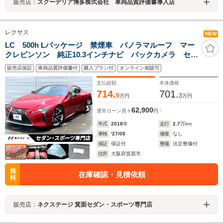
販売店：
スクーデリア博多株式会社 車両品質評価書導入店
レクサス
NEW
LC 500h Lパッケージ 禁煙車 パノラマルーフ マー
クレビンソン 純正10.3インチナビ バックカメラ セー
フティシステムプラス 純正OP21インチAW セミアニ
販売店保証
車両品質評価書付
購入プラン付
オンライン相談可
リン革 パワーシート 革巻きステアリング パドルシ
フト
支払総額
本体価格
714.
701.
9
3
万円
万円
62,900
通常ローン
月々
円
年式
2018
年
走行
2.7
万km
車検
'27/08
修復
なし
保証
保証付
整備
法定整備付
住所
大阪府箕面市
無
在庫確認・見積依頼
料
販売店：
ネクステージ 箕面セダン・スポーツ専門店