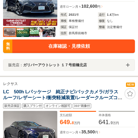
102,600
通常ローン
月々
円
年式
2021
年
走行
1.4
万km
車検
車検整備付
修復
なし
保証
保証付
整備
法定整備付
住所
群馬県前橋市
無
在庫確認・見積依頼
料
販売店：
ガリバーアウトレット １７号前橋北店
レクサス
NEW
LC 500h Lパッケージ 純正ナビ/バックカメラ/ガラス
ルーフ/レザーシート/衝突軽減装置/レーダークルーズコン
トロール/レーンキープアシスト/コーナーセンサー/オート
販売店保証
購入プラン付
オンライン相談可
360°画像付
ブレーキホールド/ブラインドアシストスポット/禁煙車
支払総額
本体価格
649.
641.
8
9
万円
万円
35,500
通常ローン
月々
円