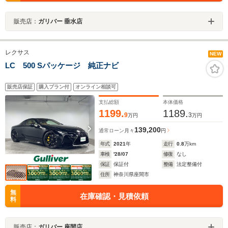
販売店：
ガリバー 垂水店
レクサス
NEW
LC 500 Sパッケージ 純正ナビ
販売店保証
購入プラン付
オンライン相談可
支払総額
本体価格
1199.
1189.
9
3
万円
万円
139,200
通常ローン
月々
円
年式
2021
年
走行
0.8
万km
車検
'28/07
修復
なし
保証
保証付
整備
法定整備付
住所
神奈川県座間市
無
在庫確認・見積依頼
料
販売店：
ガリバー 座間店