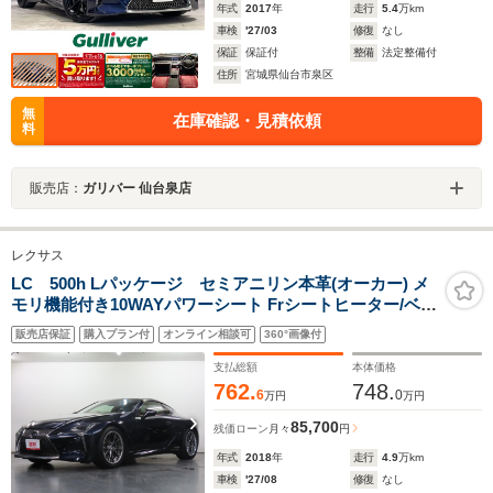
年式
2017
年
走行
5.4
万km
車検
'27/03
修復
なし
保証
保証付
整備
法定整備付
住所
宮城県仙台市泉区
無
在庫確認・見積依頼
料
販売店：
ガリバー 仙台泉店
レクサス
LC 500h Lパッケージ セミアニリン本革(オーカー) メ
モリ機能付き10WAYパワーシート Frシートヒーター/ベン
チレーション ステアリングヒーター ガラスルーフ 純正
販売店保証
購入プラン付
オンライン相談可
360°画像付
SDナビ 地デジTV Bカメラ LSS+ 三眼LED-HL
支払総額
本体価格
762.
748.
6
0
万円
万円
85,700
残価ローン
月々
円
年式
2018
年
走行
4.9
万km
車検
'27/08
修復
なし