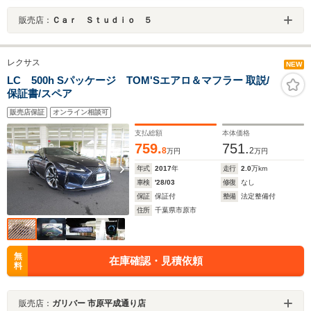
販売店：
Ｃａｒ Ｓｔｕｄｉｏ ５
レクサス
NEW
LC 500h Sパッケージ TOM'Sエアロ＆マフラー 取説/
保証書/スペア
販売店保証
オンライン相談可
支払総額
本体価格
759.
751.
8
2
万円
万円
年式
2017
年
走行
2.0
万km
車検
'28/03
修復
なし
保証
保証付
整備
法定整備付
住所
千葉県市原市
無
在庫確認・見積依頼
料
販売店：
ガリバー 市原平成通り店