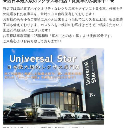
★西日本最大級のレクサス専門店！良質車のみ展示中！★
当店では高品質でハイクオリティなレクサス車をメインにトヨタ車、外車を含
め厳選された在庫車を、常時１００台程保有しております！
お客様のあらゆるご要望にお応え出来るよう当店ではカスタム工場、板金塗装
工場も備えております。カスタムをご検討のお客様はどうぞご相談ください！
国道26号線沿いにございます！
お客様駐車場完備・JR阪和線「富木（とのき）駅」より徒歩10分です。
ご来店心よりお待ち致しております♪♪