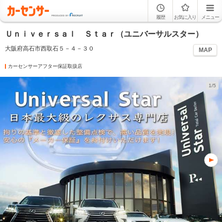
履歴
お気に入り
メニュー
Ｕｎｉｖｅｒｓａｌ Ｓｔａｒ（ユニバーサルスター）
大阪府高石市西取石５－４－３０
MAP
カーセンサーアフター保証取扱店
1/5