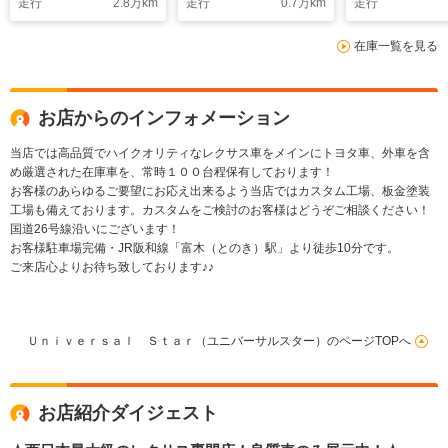
走行
2.8
万km
走行
0.7
万km
走行
ンチホイール/黒本革P
ア/LEAPDESIGNエア
ンチホイール/
シート(冷温機能)/全ド
ロ/パワークラフト可
ート(冷温機能)
在庫一覧を見る
アソフトクローズ/Pト
変式マフラー/ハイパ
ーフ/全ドアソ
ランク/HUD/ドラレ
ーフォージドAW/ロー
ローズ/Pトラ
コ/ETC2.0
ダウンKIT/Fリフタ
ク/HUD/ETC2.
ー/ETC
お店からのインフォメーション
当店では高品質でハイクオリティなレクサス車をメインにトヨタ車、外車を含
め厳選された在庫車を、常時１００台程保有しております！
お客様のあらゆるご要望にお応え出来るよう当店ではカスタム工場、板金塗装
工場も備えております。カスタムをご検討のお客様はどうぞご相談ください！
国道26号線沿いにございます！
お客様駐車場完備・JR阪和線「富木（とのき）駅」より徒歩10分です。
ご来店心よりお待ち致しております♪♪
Ｕｎｉｖｅｒｓａｌ Ｓｔａｒ（ユニバーサルスター）のページTOPへ
お店紹介ダイジェスト