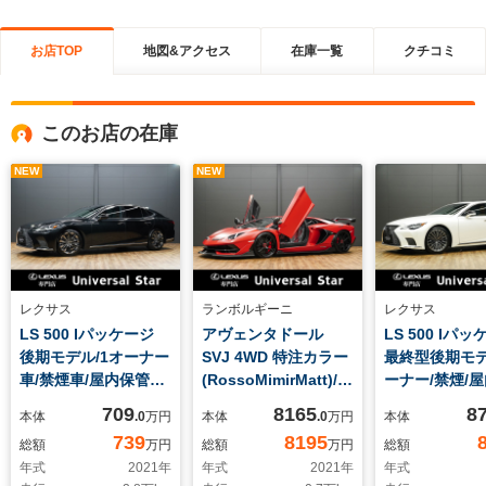
お店TOP
地図&アクセス
在庫一覧
クチコミ
このお店の在庫
NEW
NEW
レクサス
ランボルギーニ
レクサス
LS 500 Iパッケージ
アヴェンタドール
LS 500 Iパ
後期モデル/1オーナー
SVJ 4WD 特注カラー
最終型後期モデ
車/禁煙車/屋内保管
(RossoMimirMatt)/カ
ーナー/禁煙/
車/LEXUSセーフティ
ーボンスキンPKG/カ
管/LEXUSセ
709
8165
8
本体
.0
万円
本体
.0
万円
本体
システム+A/デジタル
ーボンファイバー
システム+A/
739
8195
総額
万円
総額
万円
総額
ミラー/パノラマビュ
PKG/ライトPKG/マッ
ミラー/パノラ
年式
2021
年
年式
2021
年
年式
ーカメラ/純正OP20イ
ドカーボンエクステリ
ーカメラ/純正O