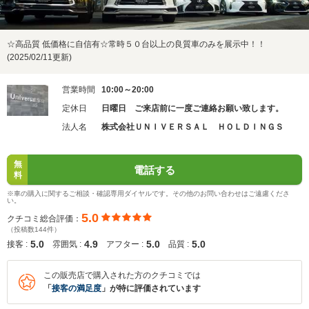
☆高品質 低価格に自信有☆常時５０台以上の良質車のみを展示中！！
(2025/02/11更新)
営業時間
10:00～20:00
定休日
日曜日 ご来店前に一度ご連絡お願い致します。
法人名
株式会社ＵＮＩＶＥＲＳＡＬ ＨＯＬＤＩＮＧＳ
無
電話する
料
※車の購入に関するご相談・確認専用ダイヤルです。その他のお問い合わせはご遠慮くださ
い。
5.0
クチコミ総合評価：
（投稿数144件）
5.0
4.9
5.0
5.0
接客 :
雰囲気 :
アフター :
品質 :
この販売店で購入された方のクチコミでは
「
接客の満足度
」が特に評価されています