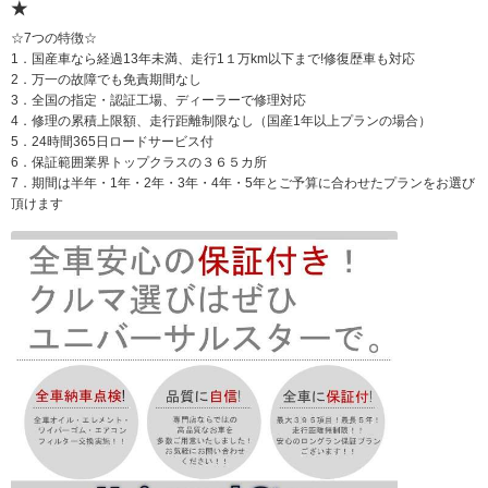
★
☆7つの特徴☆
1．国産車なら経過13年未満、走行1１万km以下まで!修復歴車も対応
2．万一の故障でも免責期間なし
3．全国の指定・認証工場、ディーラーで修理対応
4．修理の累積上限額、走行距離制限なし（国産1年以上プランの場合）
5．24時間365日ロードサービス付
6．保証範囲業界トップクラスの３６５カ所
7．期間は半年・1年・2年・3年・4年・5年とご予算に合わせたプランをお選び
頂けます