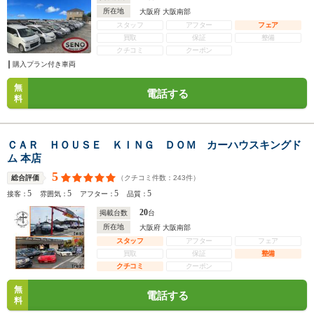
所在地
大阪府 大阪南部
スタッフ
アフター
フェア
買取
保証
整備
クチコミ
クーポン
購入プラン付き車両
無
電話する
料
ＣＡＲ ＨＯＵＳＥ ＫＩＮＧ ＤＯＭ カーハウスキングド
ム 本店
5
（クチコミ件数：
243
件）
総合評価
5
5
5
5
接客：
雰囲気：
アフター：
品質：
20
掲載台数
台
所在地
大阪府 大阪南部
スタッフ
アフター
フェア
買取
保証
整備
クチコミ
クーポン
無
電話する
料