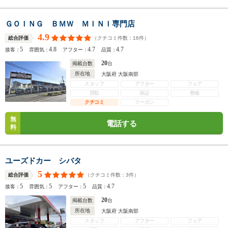
ＧＯＩＮＧ ＢＭＷ ＭＩＮＩ専門店
4.9
（クチコミ件数：
16
件）
総合評価
5
4.8
4.7
4.7
接客：
雰囲気：
アフター：
品質：
20
掲載台数
台
所在地
大阪府 大阪南部
スタッフ
アフター
フェア
買取
保証
整備
クチコミ
クーポン
無
電話する
料
ユーズドカー シバタ
5
（クチコミ件数：
3
件）
総合評価
5
5
5
4.7
接客：
雰囲気：
アフター：
品質：
20
掲載台数
台
所在地
大阪府 大阪南部
スタッフ
アフター
フェア