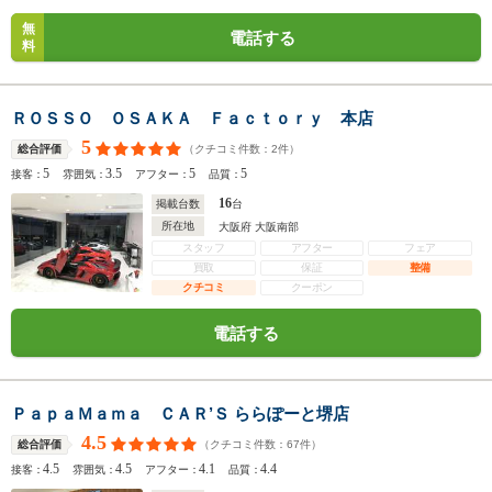
無
電話する
料
ＲＯＳＳＯ ＯＳＡＫＡ Ｆａｃｔｏｒｙ 本店
5
（クチコミ件数：
2
件）
総合評価
5
3.5
5
5
接客：
雰囲気：
アフター：
品質：
16
掲載台数
台
所在地
大阪府 大阪南部
スタッフ
アフター
フェア
買取
保証
整備
クチコミ
クーポン
電話する
ＰａｐａＭａｍａ ＣＡＲ’Ｓ ららぽーと堺店
4.5
（クチコミ件数：
67
件）
総合評価
4.5
4.5
4.1
4.4
接客：
雰囲気：
アフター：
品質：