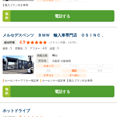
購入プラン付き車両
無
電話する
料
メルセデスベンツ ＢＭＷ 輸入車専門店 ＯＳＩＮＣ．
4.9
（クチコミ件数：
147
件）
総合評価
5
5
4.9
5
接客：
雰囲気：
アフター：
品質：
46
掲載台数
台
所在地
大阪府 大阪南部
スタッフ
アフター
フェア
買取
保証
整備
クチコミ
クーポン
カーセンサーアフター保証車
カーセンサー認定車
購入プラン付き車両
無
電話する
料
ホットドライブ