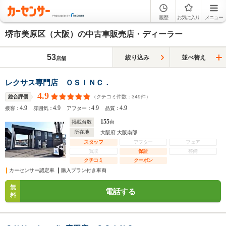
履歴
お気に入り
メニュー
堺市美原区（大阪）の中古車販売店・ディーラー
53
絞り込み
並べ替え
店舗
レクサス専門店 ＯＳＩＮＣ．
4.9
（クチコミ件数：
349
件）
総合評価
4.9
4.9
4.9
4.9
接客：
雰囲気：
アフター：
品質：
155
掲載台数
台
所在地
大阪府 大阪南部
スタッフ
アフター
フェア
買取
保証
整備
クチコミ
クーポン
カーセンサー認定車
購入プラン付き車両
無
電話する
料