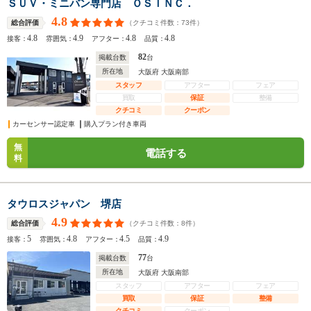
ＳＵＶ・ミニバン専門店 ＯＳＩＮＣ．
4.8
（クチコミ件数：
73
件）
総合評価
4.8
4.9
4.8
4.8
接客：
雰囲気：
アフター：
品質：
82
掲載台数
台
所在地
大阪府 大阪南部
スタッフ
アフター
フェア
買取
保証
整備
クチコミ
クーポン
カーセンサー認定車
購入プラン付き車両
無
電話する
料
タウロスジャパン 堺店
4.9
（クチコミ件数：
8
件）
総合評価
5
4.8
4.5
4.9
接客：
雰囲気：
アフター：
品質：
77
掲載台数
台
所在地
大阪府 大阪南部
スタッフ
アフター
フェア
買取
保証
整備
クチコミ
クーポン