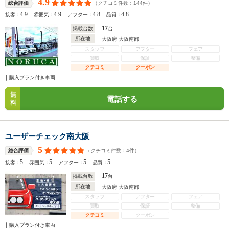
4.9
（クチコミ件数：
144
件）
総合評価
4.9
4.9
4.8
4.8
接客：
雰囲気：
アフター：
品質：
17
掲載台数
台
所在地
大阪府 大阪南部
スタッフ
アフター
フェア
買取
保証
整備
クチコミ
クーポン
購入プラン付き車両
無
電話する
料
ユーザーチェック南大阪
5
（クチコミ件数：
4
件）
総合評価
5
5
5
5
接客：
雰囲気：
アフター：
品質：
17
掲載台数
台
所在地
大阪府 大阪南部
スタッフ
アフター
フェア
買取
保証
整備
クチコミ
クーポン
購入プラン付き車両