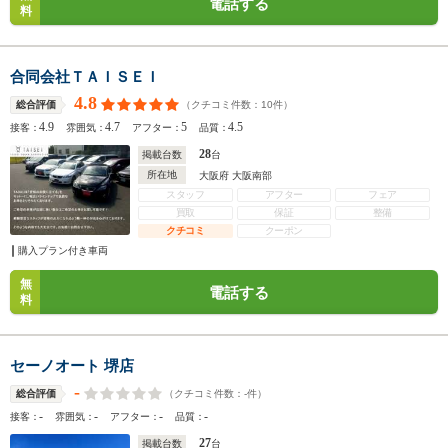
電話する
料
合同会社ＴＡＩＳＥＩ
4.8
（クチコミ件数：
10
件）
総合評価
4.9
4.7
5
4.5
接客：
雰囲気：
アフター：
品質：
28
掲載台数
台
所在地
大阪府 大阪南部
スタッフ
アフター
フェア
買取
保証
整備
クチコミ
クーポン
購入プラン付き車両
無
電話する
料
セーノオート 堺店
-
（クチコミ件数：
-
件）
総合評価
-
-
-
-
接客：
雰囲気：
アフター：
品質：
27
掲載台数
台