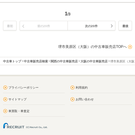
1
/3
最初
前の20件
次の20件
最後
堺市美原区（大阪）の中古車販売店TOPへ
中古車トップ
中古車販売店検索
関西の中古車販売店
大阪の中古車販売店
堺市美原区（大阪
プライバシーポリシー
利用規約
サイトマップ
お問い合わせ
車買取・車査定