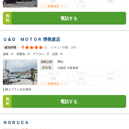
買取
保証
整備
クチコミ
クーポン
無
電話する
料
Ｕ＆Ｄ ＭＯＴＯＲ 堺美原店
4
（クチコミ件数：
2
件）
総合評価
4
4
4
4
接客：
雰囲気：
アフター：
品質：
19
掲載台数
台
所在地
大阪府 大阪南部
スタッフ
アフター
フェア
買取
保証
整備
クチコミ
クーポン
購入プラン付き車両
無
電話する
料
ＮＯＲＵＣＡ