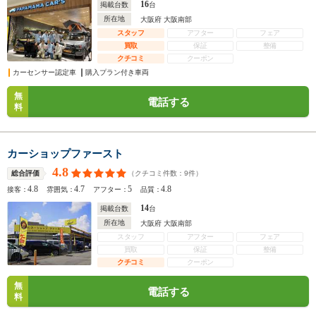
16
掲載台数
台
所在地
大阪府 大阪南部
スタッフ
アフター
フェア
買取
保証
整備
クチコミ
クーポン
カーセンサー認定車
購入プラン付き車両
無
電話する
料
カーショップファースト
4.8
（クチコミ件数：
9
件）
総合評価
4.8
4.7
5
4.8
接客：
雰囲気：
アフター：
品質：
14
掲載台数
台
所在地
大阪府 大阪南部
スタッフ
アフター
フェア
買取
保証
整備
クチコミ
クーポン
無
電話する
料