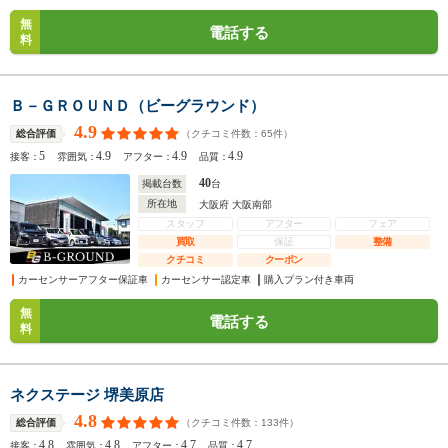
無
電話する
料
Ｂ－ＧＲＯＵＮＤ（ビーグラウンド）
4.9
（クチコミ件数：
65
件）
総合評価
5
4.9
4.9
4.9
接客：
雰囲気：
アフター：
品質：
40
掲載台数
台
所在地
大阪府 大阪南部
スタッフ
アフター
フェア
買取
保証
整備
クチコミ
クーポン
カーセンサーアフター保証車
カーセンサー認定車
購入プラン付き車両
無
電話する
料
ネクステージ 堺美原店
4.8
（クチコミ件数：
133
件）
総合評価
4.8
4.8
4.7
4.7
接客：
雰囲気：
アフター：
品質：