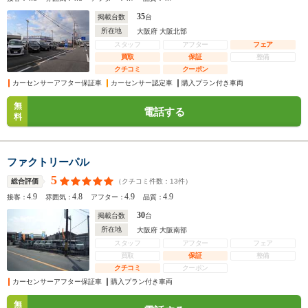
35
掲載台数
台
所在地
大阪府 大阪北部
スタッフ
アフター
フェア
買取
保証
整備
クチコミ
クーポン
カーセンサーアフター保証車
カーセンサー認定車
購入プラン付き車両
無
電話する
料
ファクトリーパル
5
（クチコミ件数：
13
件）
総合評価
4.9
4.8
4.9
4.9
接客：
雰囲気：
アフター：
品質：
30
掲載台数
台
所在地
大阪府 大阪南部
スタッフ
アフター
フェア
買取
保証
整備
クチコミ
クーポン
カーセンサーアフター保証車
購入プラン付き車両
無