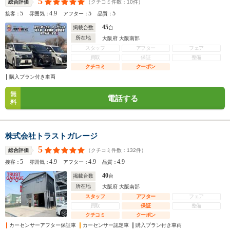
5
（クチコミ件数：
10
件）
総合評価
5
4.9
5
5
接客：
雰囲気：
アフター：
品質：
45
掲載台数
台
所在地
大阪府 大阪南部
スタッフ
アフター
フェア
買取
保証
整備
クチコミ
クーポン
購入プラン付き車両
無
電話する
料
株式会社トラストガレージ
5
（クチコミ件数：
132
件）
総合評価
5
4.9
4.9
4.9
接客：
雰囲気：
アフター：
品質：
40
掲載台数
台
所在地
大阪府 大阪南部
スタッフ
アフター
フェア
買取
保証
整備
クチコミ
クーポン
カーセンサーアフター保証車
カーセンサー認定車
購入プラン付き車両