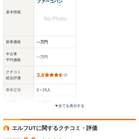
ファーゴバン
基本情報
新車価格
‐‐‐万円
中古車
‐‐‐万円
平均価格
クチコミ
3.6
総合評価
乗車定員
2～15人
ドア数
4～5ドア
▼
全てを表示する
全高
1.95m～2.4m
エルフUTに関するクチコミ・評価