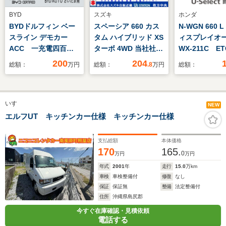
BYD
スズキ
ホンダ
BYDドルフィン ベー
スペーシア 660 カス
N-WGN 660 
スライン デモカー
タム ハイブリッド XS
ィスプレイオ
ACC 一充電四百キ
ターボ 4WD 当社社用
WX-211C E
ロ ETC 大画面ナ
UP車 スズキセーフ
ートヒーター
200
204
総額：
万円
総額：
.8
万円
総額：
ビ LEDヘッドライ
ティサポート キープ
モニター 衝
ト 全方位カメラ シ
ッシュスタート 電動
レーキ オー
ートヒーター パワー
パーキング 両側電動
いすゞ
シート ケーブルレス
スライドドア LEDヘ
NEW
ッドランプ
エルフUT キッチンカー仕様 キッチンカー仕様
支払総額
本体価格
170
165.
0
万円
万円
年式
2001
年
走行
15.0
万km
車検
車検整備付
修復
なし
保証
保証無
整備
法定整備付
住所
沖縄県島尻郡
今すぐ在庫確認・見積依頼
電話する