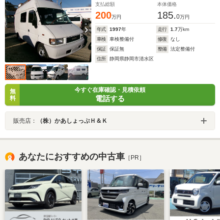
支払総額
本体価格
200
185.
0
万円
万円
年式
1997
年
走行
1.7
万km
車検
車検整備付
修復
なし
保証
保証無
整備
法定整備付
住所
静岡県静岡市清水区
今すぐ在庫確認・見積依頼
無
電話する
料
販売店：
（株）かあしょっぷＨ＆Ｋ
あなたにおすすめの中古車
［PR］