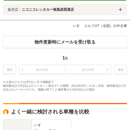
販売店：
ニコニコレンタカー南風原照屋店
いすゞ エルフUT（全国）の中古車
物件更新時にメールを受け取る
1
/1
最初
前の30件
次の30件
最後
※人気のクルマは平均1ヶ月で掲載終了
物件数合計1万台以上のメーカー｜算出データ期間：2024年9月～11月｜内容：物件数合計1万
台以上のメーカーのうち、掲載が終了した物件数が1,000台以上の場合
よく一緒に検討される車種を比較
いすゞ