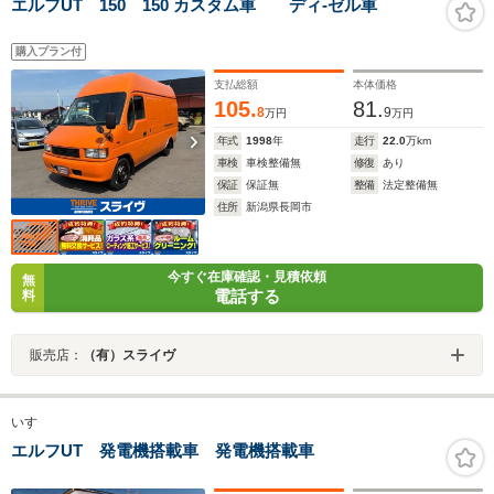
エルフUT 150 150 カスタム車 ディ-ゼル車
購入プラン付
支払総額
本体価格
105.
81.
8
9
万円
万円
年式
1998
年
走行
22.0
万km
車検
車検整備無
修復
あり
保証
保証無
整備
法定整備無
住所
新潟県長岡市
今すぐ在庫確認・見積依頼
無
電話する
料
販売店：
（有）スライヴ
いすゞ
エルフUT 発電機搭載車 発電機搭載車