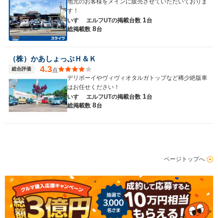
地元のお客様をメインに販売させていただいておりま
す！
1
いすゞ エルフUTの
掲載台数
台
8
総掲載数
台
（株）かあしょっぷＨ＆Ｋ
4.3
総合評価
点
デリボーイやヴィヴィオタルガトップなど稀少絶版車
はお任せください！
1
いすゞ エルフUTの
掲載台数
台
8
総掲載数
台
ページトップへ