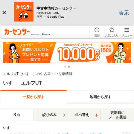
中古車情報カーセンサー
表示
Recruit Co., Ltd.
無料 － Google Play
履歴
お気に入り
メニュー
エルフUT（いすゞ）の中古車・中古車情報
いすゞ エルフUT
一覧から探す
地図から探す
更新時に
3
絞り込み
並べ替え
台
メール受信
いすゞ