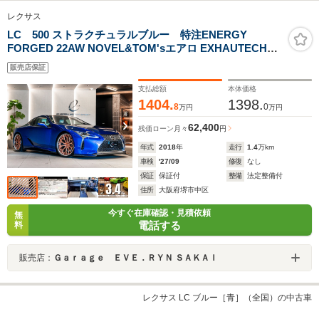
レクサス
LC 500 ストラクチュラルブルー 特注ENERGY
FORGED 22AW NOVEL&TOM'sエアロ EXHAUTECH
JAPAN レーシングフロント&センターパイプ
販売店保証
326POWER 前後リフター(CUPMAN) RSR車高調 マクレ
ビレファレンスサラウンド Fヒーター&ベンチレーショ
支払総額
本体価格
ン HUD
1404.
1398.
8
0
万円
万円
62,400
残価ローン
月々
円
年式
2018
年
走行
1.4
万km
車検
'27/09
修復
なし
保証
保証付
整備
法定整備付
住所
大阪府堺市中区
今すぐ在庫確認・見積依頼
無
電話する
料
販売店：
Ｇａｒａｇｅ ＥＶＥ．ＲＹＮ ＳＡＫＡＩ
レクサス LC ブルー［青］（全国）の中古車