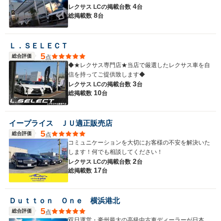
4
レクサス LCの
掲載台数
台
8
総掲載数
台
Ｌ．ＳＥＬＥＣＴ
5
総合評価
点
◆★レクサス専門店★当店で厳選したレクサス車を自
信を持ってご提供致します◆
3
レクサス LCの
掲載台数
台
10
総掲載数
台
イープライス ＪＵ適正販売店
5
総合評価
点
コミュニケーションを大切にお客様の不安を解決いた
します！何でも相談してください！
2
レクサス LCの
掲載台数
台
17
総掲載数
台
Ｄｕｔｔｏｎ Ｏｎｅ 横浜港北
5
総合評価
点
双日運営・豪州最大の高級中古車ディーラーが日本