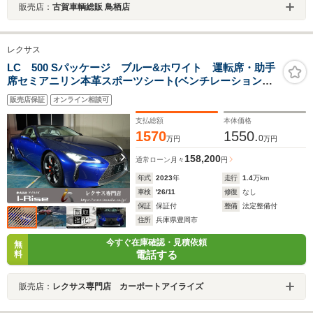
販売店：
古賀車輌総販 鳥栖店
レクサス
LC 500 Sパッケージ ブルー&ホワイト 運転席・助手
席セミアニリン本革スポーツシート(ベンチレーション機
能・ヒーター付) カラーヘッドアップディスプレイ ブ
販売店保証
オンライン相談可
ラインドスポットモニター パノラミックビューモニタ
ー
支払総額
本体価格
1570
1550.
0
万円
万円
158,200
通常ローン
月々
円
年式
2023
年
走行
1.4
万km
車検
'26/11
修復
なし
保証
保証付
整備
法定整備付
住所
兵庫県豊岡市
今すぐ在庫確認・見積依頼
無
電話する
料
販売店：
レクサス専門店 カーポートアイライズ