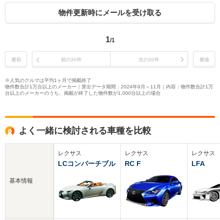
物件更新時にメールを受け取る
1
/1
最初
前の30件
次の30件
最後
※人気のクルマは平均1ヶ月で掲載終了
物件数合計1万台以上のメーカー｜算出データ期間：2024年9月～11月｜内容：物件数合計1万
台以上のメーカーのうち、掲載が終了した物件数が1,000台以上の場合
よく一緒に検討される車種を比較
レクサス
レクサス
レクサス
LCコンバーチブル
RC F
LFA
基本情報