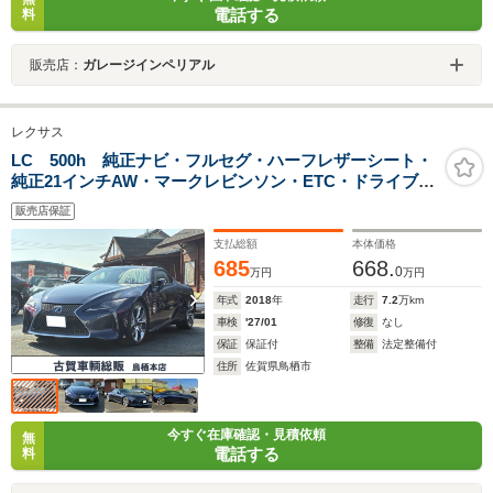
電話する
料
販売店：
ガレージインペリアル
レクサス
LC 500h 純正ナビ・フルセグ・ハーフレザーシート・
純正21インチAW・マークレビンソン・ETC・ドライブレ
コーダー・バックカメラ・クルーズコントロール・リア
販売店保証
スポイラー
支払総額
本体価格
685
668.
0
万円
万円
年式
2018
年
走行
7.2
万km
車検
'27/01
修復
なし
保証
保証付
整備
法定整備付
住所
佐賀県鳥栖市
今すぐ在庫確認・見積依頼
無
電話する
料