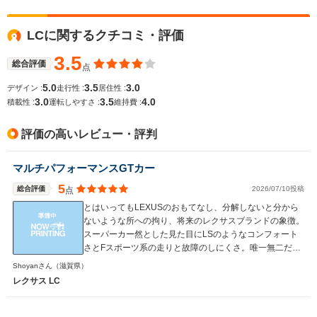
LCに関するクチコミ・評価
3.5
総合評価
点
5.0
3.5
3.0
デザイン :
走行性 :
居住性 :
3.0
3.5
4.0
積載性 :
運転しやすさ :
維持費 :
評価の高いレビュー・評判
マルチパフォーマンスGTカー
5
総合評価
2026/07/10投稿
点
とはいってもLEXUSのおもてなし、分解しないと分から
ないような所への拘り、将来のレクサスブランドの象徴。
スーパーカー然とした見た目にLSのようなコンフォート
さとFスポーツ系の走りと故障のしにくさ。唯一無二だと
思います！
Shoyanさん
（滋賀県）
レクサス LC