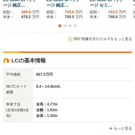
ージ 純正…
ージ 純正…
ージ セミ…
ホイールベース
ホイールベース
ホイー
-m
-m
総額：
689.9
万円
総額：
708.8
万円
総額：
762.6
万円
本体：
678.2
万円
本体：
700.5
万円
本体：
748.0
万円
8.0km/L
8.5km/L
360°画像付きのクルマをもっと見る
WLTCモード
└市街地:4.7km/L
└市街地:5.3km/L
-
燃費
└郊外:8.4～8.5km/L
└郊外:9.0km/L
└高速道路:10.9km/L
└高速道路:11.0km/L
LCの基本情報
排気量
4968cc
4968cc
4805cc
平均価格
887.5万円
駆動方式
FR
FR
FR
WLTCモード
8.4～14.4km/L
燃費
車体寸法
全長：4.77m
(全長x全幅x全
全幅：1.92m
高)
全高：1.35m
もっと見る