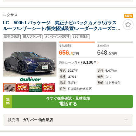
レクサス
NEW
LC 500h Lパッケージ 純正ナビ/バックカメラ/ガラス
ルーフ/レザーシート/衝突軽減装置/レーダークルーズコン
トロール/レーンキープアシスト/コーナーセンサー/オート
販売店保証
購入プラン付
オンライン相談可
360°画像付
ブレーキホールド/ブラインドアシストスポット/禁煙車
支払総額
本体価格
656.
648.
4
5
万円
万円
76,100
通常ローン
月々
円
年式
2017
年
走行
5.4
万km
車検
'27/03
修復
なし
保証
保証付
整備
法定整備付
住所
宮城県仙台市泉区
今すぐ在庫確認・見積依頼
無
電話する
料
販売店：
ガリバー 仙台泉店