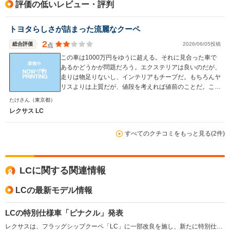
評価の低いレビュー・評判
トヨタらしさが詰まった流麗なクーペ
2
総合評価
2026/06/05投稿
点
この車は1000万円をゆうに超える。それに見合った車で
あるかどうかが問題だろう。エクステリアは良いのだが、
走りは物足りないし、インテリアもチープだ。もちろんヤ
リスよりは上質だが、値段を考えれば値前のことだ。この
車をゴージャスとか洗練されているという人がいるが、安
たけさん
（東京都）
物を高そうに見せていることに気づいたほうがいいだろ
レクサス LC
う。安物を高そうに見せる、あるいは高そうなものを安く
作る、それこそがトヨタの真骨頂という人がいるかもしれ
すべてのクチコミをもっと見る(2件)
ない。しかしそれではドイツ御三家とは戦えない。中身が
伴ったレクサスなら、いまのところLFAしかない。
LCに関する関連情報
LCの最新モデル情報
LCの特別仕様車「ピナクル」発表
レクサスは、フラッグシップクーペ「LC」に一部改良を施し、新たに特別仕様車「500 ピナクル」を設定し、100台を抽選販売した。LCは2012年にデビューし、エモーショナルなデザインと高級感を兼ね備えたモデルとして位置づけられ、今回の改良でドアストライカの構造変更を行い剛性感の向上を図り、優れた操縦安定性と素直な車両応答性を実現している。「ピナクル」は専用のフロントバンパーカナードや専用の固定式リアウイングにより高い空力性能を与え、リアルミ中空サスペンションメンバーを採用することでボディ剛性の向上としなやかなサスペンションの動きを両立させている。（2025.7）