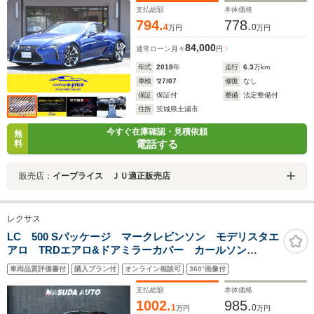
ーシート/ヒーター/クーラー
支払総額
本体価格
794.
778.
4
0
万円
万円
84,000
通常ローン
月々
円
年式
2018
年
走行
6.3
万km
車検
'27/07
修復
なし
保証
保証付
整備
法定整備付
住所
茨城県土浦市
今すぐ在庫確認・見積依頼
無
電話する
料
販売店：
イープライス ＪＵ適正販売店
レクサス
LC 500 Sパッケージ マークレビンソン モデリスタエ
アロ TRDエアロ&ドアミラーカバー カールソン
21AW OPドラレコ カラーHUD ステアリングヒータ
車両品質評価書付
購入プラン付
オンライン相談可
360°画像付
ー オーカー内装 社外デジタルインナーミラー&前後ド
ラレコ
支払総額
本体価格
1002.
985.
1
0
万円
万円