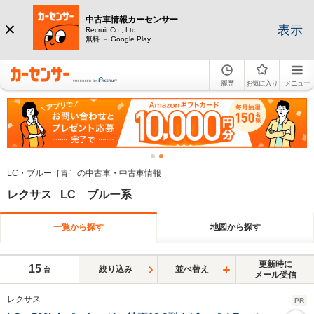
中古車情報カーセンサー
表示
Recruit Co., Ltd.
無料 － Google Play
履歴
お気に入り
メニュー
LC・ブルー［青］の中古車・中古車情報
レクサス LC ブルー系
一覧から探す
地図から探す
更新時に
15
絞り込み
並べ替え
台
メール受信
レクサス
PR