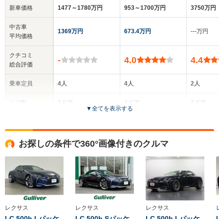
新車価格
1477～1780万円
953～1700万円
3750万円
中古車
1369万円
673.4万円
‐‐‐万円
平均価格
クチコミ
-
4.0
4.4
総合評価
乗車定員
4人
4人
2人
ドア数
2ドア
2ドア
2ドア
▼
全てを表示する
全高
全高
全
1.35m
1.39m
1.
お探しの条件で360°画像付きのクルマ
全幅
全幅
全
サイズ
1.92m
1.85m
1
全長
全長
(全長x全幅x全高)
4.77m
4.71m
4.
レクサス
レクサス
レクサス
LC 500h Lパッケ
LC 500h Sパッケ
LC 500h Lパッケ