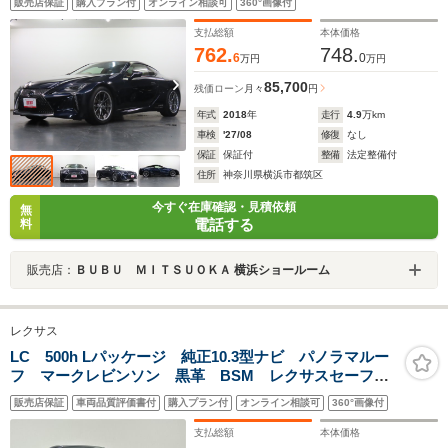
販売店保証
購入プラン付
オンライン相談可
360°画像付
SDナビ 地デジTV Bカメラ LSS+ 三眼LED-HL
支払総額
本体価格
762.
748.
6
0
万円
万円
85,700
残価ローン
月々
円
年式
2018
年
走行
4.9
万km
車検
'27/08
修復
なし
保証
保証付
整備
法定整備付
住所
神奈川県横浜市都筑区
今すぐ在庫確認・見積依頼
無
電話する
料
販売店：
ＢＵＢＵ ＭＩＴＳＵＯＫＡ 横浜ショールーム
レクサス
LC 500h Lパッケージ 純正10.3型ナビ パノラマルー
フ マークレビンソン 黒革 BSM レクサスセーフテ
ィシステム レーダークルコン PCS バックカメラ
販売店保証
車両品質評価書付
購入プラン付
オンライン相談可
360°画像付
レーンキープ 3眼LED パワーシート/エア/シートヒー
ター
支払総額
本体価格