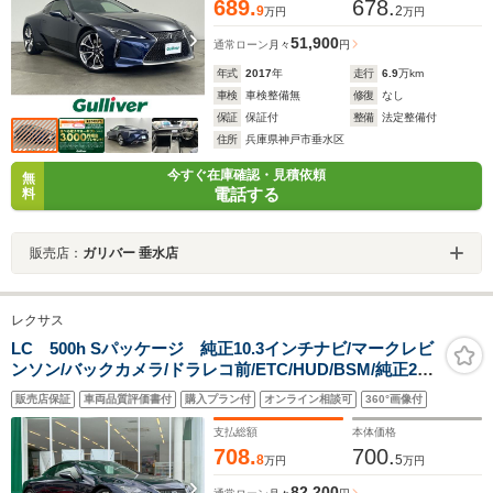
689.
678.
9
2
万円
万円
51,900
通常ローン
月々
円
年式
2017
年
走行
6.9
万km
車検
車検整備無
修復
なし
保証
保証付
整備
法定整備付
住所
兵庫県神戸市垂水区
今すぐ在庫確認・見積依頼
無
電話する
料
販売店：
ガリバー 垂水店
レクサス
LC 500h Sパッケージ 純正10.3インチナビ/マークレビ
ンソン/バックカメラ/ドラレコ前/ETC/HUD/BSM/純正21
インチアルミホイール/サイドステップガード/シートヒー
販売店保証
車両品質評価書付
購入プラン付
オンライン相談可
360°画像付
ター/エアシート/LKA/純正フロアマット
支払総額
本体価格
708.
700.
8
5
万円
万円
82,200