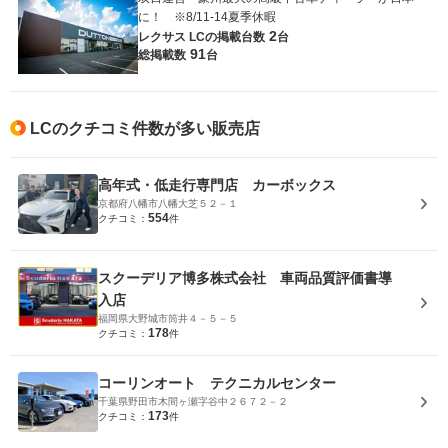
に！ ※8/11-14夏季休暇
2
レクサス LCの
掲載台数
台
91
総掲載数
台
LCのクチコミ件数が多い販売店
高年式・低走行専門店 カーボックス
京都府八幡市八幡大芝５２－１
554
クチコミ：
件
スクーデリア博多株式会社 車両品質評価書導
入店
福岡県大野城市筒井４－５－５
178
クチコミ：
件
コーリンオート テクニカルセンター
千葉県野田市木間ヶ瀬字谷中２６７２－２
173
クチコミ：
件