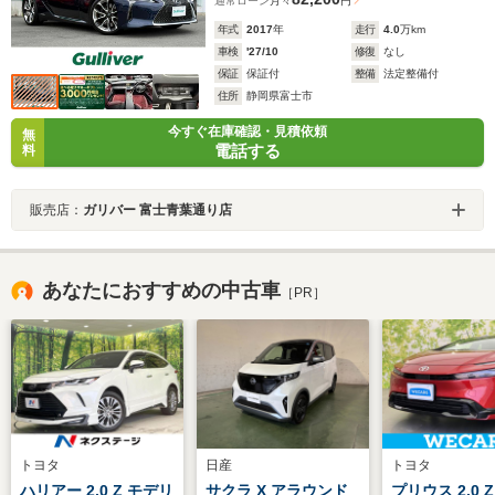
通常ローン
月々
円
年式
2017
年
走行
4.0
万km
車検
'27/10
修復
なし
保証
保証付
整備
法定整備付
住所
静岡県富士市
今すぐ在庫確認・見積依頼
無
電話する
料
販売店：
ガリバー 富士青葉通り店
あなたにおすすめの中古車
［PR］
トヨタ
日産
トヨタ
ハリアー 2.0 Z モデリ
サクラ X アラウンド
プリウス 2.0 