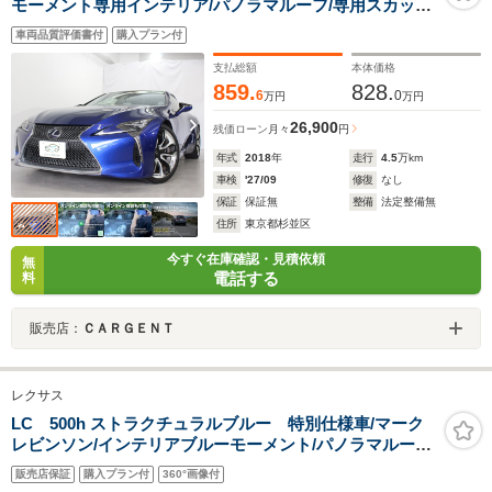
モーメント専用インテリア/パノラマルーフ/専用スカッフ
プレート/21インチAW/3眼LED/マークレビンソン/HUD/ス
車両品質評価書付
購入プラン付
テアヒーター/シートヒーター&クーラー/純正ナビ/地デジ
TV/LEXUSセーフティシステム+
支払総額
本体価格
859.
828.
6
0
万円
万円
26,900
残価ローン
月々
円
年式
2018
年
走行
4.5
万km
車検
'27/09
修復
なし
保証
保証無
整備
法定整備無
住所
東京都杉並区
今すぐ在庫確認・見積依頼
無
電話する
料
販売店：
ＣＡＲＧＥＮＴ
レクサス
LC 500h ストラクチュラルブルー 特別仕様車/マーク
レビンソン/インテリアブルーモーメント/パノラマルーフ/
純正ナビ/地デジ/バックモニター/カラーヘッドアップディ
販売店保証
購入プラン付
360°画像付
スプレイ/LEXUSセーフティシステムプラス/ホワイトレザ