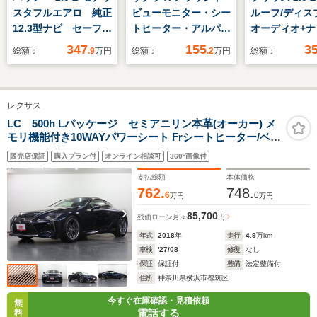
スタフルエアロ 純正
ビューモニター・シー
ルーフ/ディス
12.3型ナビ セーフテ
トヒーター・アルパイ
オーディオ+ナビ
ィセンス レーダーク
ンミラー型前後ドラレ
インチ/トヨタ
347
155
3
総額：
.9
万円
総額：
.2
万円
総額：
ルコン ブラインドス
コ・ETC
ティセンス/シ
ポットモニター パワ
ーター 前席/
ーバックドア JBLサ
ニター/車線逸
レクサス
ウンド クリアランス
支援システム/
ソナー パワーシー
合皮/パーキン
LC 500h Lパッケージ セミアニリン本革(オーカー) メ
モリ機能付き10WAYパワーシート Frシートヒーター/ベン
ト デジタルインナー
スト 自動操舵
チレーション ステアリングヒーター ガラスルーフ 純正
ミラー
販売店保証
購入プラン付
オンライン相談可
360°画像付
SDナビ 地デジTV Bカメラ LSS+ 三眼LED-HL
支払総額
本体価格
762.
748.
6
0
万円
万円
85,700
残価ローン
月々
円
年式
2018
年
走行
4.9
万km
車検
'27/08
修復
なし
保証
保証付
整備
法定整備付
住所
神奈川県横浜市都筑区
今すぐ在庫確認・見積依頼
無
電話する
料