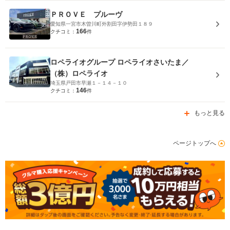
ＰＲＯＶＥ プルーヴ
愛知県一宮市木曽川町外割田字伊勢田１８９
166
クチコミ：
件
ロペライオグループ ロペライオさいたま／
（株）ロペライオ
埼玉県戸田市早瀬１－１４－１０
146
クチコミ：
件
もっと見る
ページトップへ