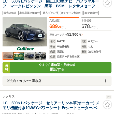
LC 500h Lパッケージ 純正10.3型ナビ パノラマルー
フ マークレビンソン 黒革 BSM レクサスセーフテ
ィシステム レーダークルコン PCS バックカメラ
販売店保証
車両品質評価書付
購入プラン付
オンライン相談可
360°画像付
レーンキープ 3眼LED パワーシート/エア/シートヒー
ター
支払総額
本体価格
689.
678.
9
2
万円
万円
51,900
通常ローン
月々
円
年式
2017
年
走行
6.9
万km
車検
車検整備無
修復
なし
保証
保証付
整備
法定整備付
住所
兵庫県神戸市垂水区
今すぐ在庫確認・見積依頼
無
電話する
料
販売店：
ガリバー 垂水店
レクサス
PR
LC 500h Lパッケージ セミアニリン本革(オーカー) メ
モリ機能付き10WAYパワーシート Frシートヒーター/ベン
チレーション ステアリングヒーター ガラスルーフ 純正