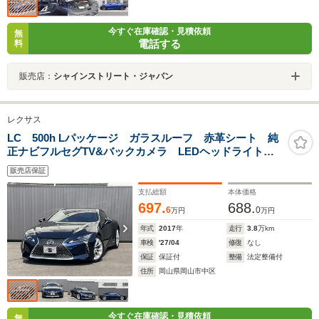
今すぐ在庫確認・見積依頼
無
電話する
料
販売店：
シャインストリート・ジャパン
レクサス
LC 500h Lパッケージ ガラスルーフ 赤革シート 純
正ナビフルセグTV&バックカメラ LEDヘッドライト
シートヒーター
販売店保証
支払総額
本体価格
697.
688.
6
0
万円
万円
年式
2017
年
走行
3.8
万km
車検
'27/04
修復
なし
保証
保証付
整備
法定整備付
住所
岡山県岡山市中区
今すぐ在庫確認・見積依頼
無