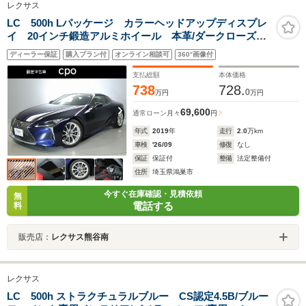
レクサス
LC 500h Lパッケージ カラーヘッドアップディスプレ
イ 20インチ鍛造アルミホイール 本革/ダークローズ
運転席・助手席シートヒーター・ベンチレーション機能
ディーラー保証
購入プラン付
オンライン相談可
360°画像付
付
支払総額
本体価格
738
728.
0
万円
万円
69,600
通常ローン
月々
円
年式
2019
年
走行
2.0
万km
車検
'26/09
修復
なし
保証
保証付
整備
法定整備付
住所
埼玉県鴻巣市
今すぐ在庫確認・見積依頼
無
電話する
料
販売店：
レクサス熊谷南
レクサス
LC 500h ストラクチュラルブルー CS認定4.5B/ブルー