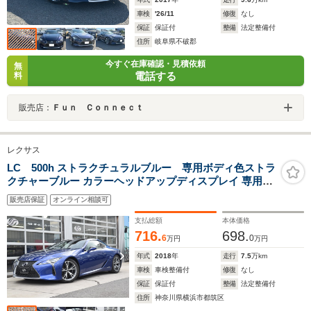
車検
'26/11
修復
なし
保証
保証付
整備
法定整備付
住所
岐阜県不破郡
今すぐ在庫確認・見積依頼
無
電話する
料
販売店：
Ｆｕｎ Ｃｏｎｎｅｃｔ
レクサス
LC 500h ストラクチュラルブルー 専用ボディ色ストラ
クチャーブルー カラーヘッドアップディスプレイ 専用ロ
ゴカーボン製スカッフプレート マークレビンソンサウン
販売店保証
オンライン相談可
ド13スピーカー ステアリングヒーター アルカンターラル
ーフ ブルーモーメント内装
支払総額
本体価格
716.
698.
6
0
万円
万円
年式
2018
年
走行
7.5
万km
車検
車検整備付
修復
なし
保証
保証付
整備
法定整備付
住所
神奈川県横浜市都筑区