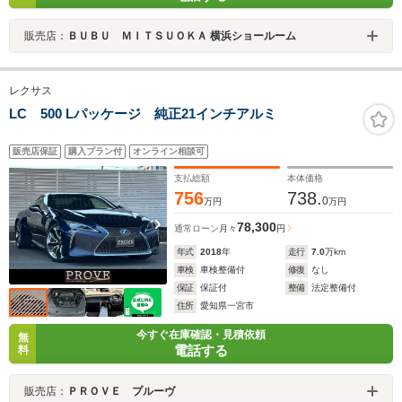
販売店：
ＢＵＢＵ ＭＩＴＳＵＯＫＡ 横浜ショールーム
レクサス
LC 500 Lパッケージ 純正21インチアルミ
販売店保証
購入プラン付
オンライン相談可
支払総額
本体価格
756
738.
0
万円
万円
78,300
通常ローン
月々
円
年式
2018
年
走行
7.0
万km
車検
車検整備付
修復
なし
保証
保証付
整備
法定整備付
住所
愛知県一宮市
今すぐ在庫確認・見積依頼
無
電話する
料
販売店：
ＰＲＯＶＥ プルーヴ