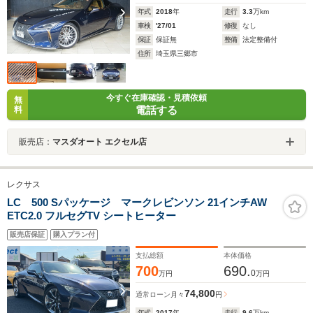
年式
2018
年
走行
3.3
万km
車検
'27/01
修復
なし
保証
保証無
整備
法定整備付
住所
埼玉県三郷市
今すぐ在庫確認・見積依頼
無
電話する
料
販売店：
マスダオート エクセル店
レクサス
LC 500 Sパッケージ マークレビンソン 21インチAW
ETC2.0 フルセグTV シートヒーター
販売店保証
購入プラン付
支払総額
本体価格
700
690.
0
万円
万円
74,800
通常ローン
月々
円
年式
2017
年
走行
9.6
万km