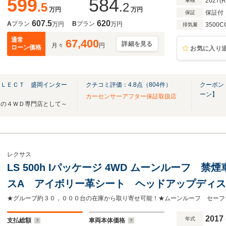
599
584
2027(
車検
.5
.2
万円
万円
保証付
保証
607.5
620
A
プラン
B
プラン
万円
万円
3500C
排気量
通常
67,400
詳細を見る
月々
円
ローン価格
お気に入り
ＥＬＥＣＴ 盛岡インター
クチコミ評価：
4.8
点（
804
件）
クーポン
ーン】
カーセンサーアフター保証取扱店
りの４ＷＤ専門店として～
レクサス
LS 500h Iパッケージ 4WD ムーンルーフ 
スA アイボリー革シート ヘッドアップディス
ミ メモリ付きパワーシート シートベンチレー
全方位カメラ
2017
年式
支払総額
車両本体価格