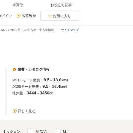
車買取
お役立ち記事
ログイン
閲覧履歴
お気に入り
LS(2017年10月～)の中古車・中古車情報
サイトマップ
燃費・カタログ情報
9.5
13.6
WLTCモード燃費：
～
km/l
9.5
16.4
JC08モード燃費：
～
km/l
3444
3456
排気量：
～
cc
詳しく見る
ミッション
AT/CVT
MT