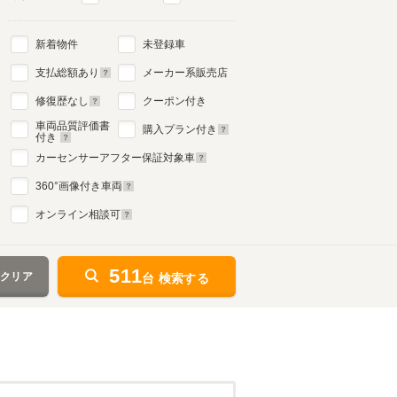
新着物件
未登録車
支払総額あり
メーカー系販売店
修復歴なし
クーポン付き
車両品質評価書
購入プラン付き
付き
カーセンサーアフター保証対象車
360
°画像付き車両
オンライン相談可
511
をクリア
台 検索する