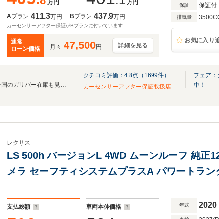
.8
.1
万円
万円
保証付
保証
411.3
437.9
A
プラン
B
プラン
万円
万円
3500C
排気量
カーセンサーアフター保証がBプランに付いています
お気に入り
通常
47,500
詳細を見る
月々
円
ローン価格
クチコミ評価：
4.8
点（
1699
件）
フェア：
無料電話は24時間ご案内！！全国のガリバー在庫も見たい方は一括照会が可能です！
中！
カーセンサーアフター保証取扱店
レクサス
LS 500h バージョンL 4WD ムーンルーフ 純正
メラ セーフティシステムプラスA パワートラン
インチアルミ アートウッドドアトリム加飾 ホ
AC100V電源
2020
年式
支払総額
車両本体価格