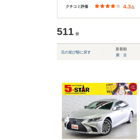
4.3
クチコミ評価
点
511
台
新着順
元の並び順に戻す
新
古