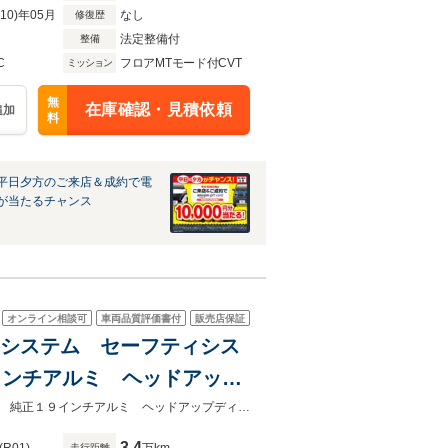
R10)年05月
なし
修復歴
法定整備付
整備
C
フロアMTモード付CVT
ミッション
無
在庫確認・見積依頼
追加
料
平日夕方のご来店＆成約で電
が当たるチャンス
オンライン相談可
車両品質評価書付
販売店保証
ンドシステム セーフティシス
インチアルミ ヘッドアップ
フト 黒革シート 前席シー
★グループ約３０，０００台の在庫から取り寄せ可能！★パワートランクリッド 純正１９インチアルミ ヘッドアップディスプレイ 革巻きステアリング 禁煙車
3.4
走行距離