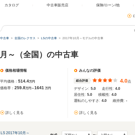
カタログ
中古車販売店
保険/ローン/他
中古車
全国のレクサス
LSの中古車
2017年10月～モデルの中古車
年10月～（全国）の中古車
価格相場情報
みんなの評価
4.0
514.4
総合評価
平均価格：
点
万円
259.8
1641
価格帯：
万円～
万円
デザイン:
5.0
走行性:
4.0
居住性:
5.0
積載性:
4.0
運転のしやすさ:
4.0
維持費:
-
詳しく見る
詳しく見る
LS 2017年10月～