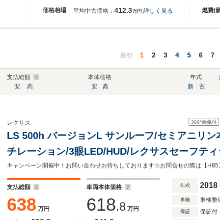
412.3
価格相場
燃費(
平均中古価格：
詳しく見る
万円
1
2
3
4
5
6
7
最初
支払総額
本体価格
年式
安
高
安
高
新
古
360°
画像付
レクサス
LS 500h バージョンL サンルーフ/セミアニ
チレーション/3眼LED/HUD/レクサスセーフテ
ーミラー/レーダークルコン/100V電源/アラウ
キャンペーン開催中！お問い合わせお待ちしております☆お問合せの際は【H85
2018
年式
支払総額
車両本体価格
638
618
車検整
車検
.8
万円
万円
保証付
保証