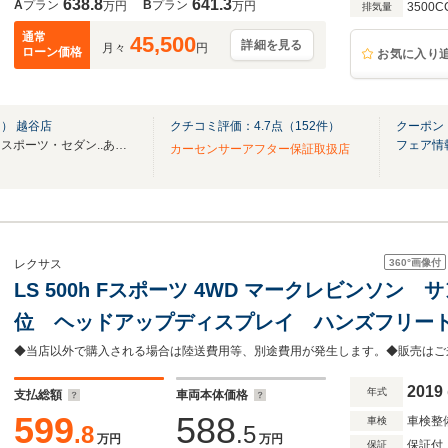
638.8
641.3
A
プラン
B
プラン
万円
万円
3500C
排気量
通常
45,500
詳細を見る
月々
円
ローン価格
お気に入り
） 越谷店
クチコミ評価：
4.7
点（
152
件）
クーポン
在庫数約６００台！ミニバン・スポーツ・セダン..あなたの「欲しい」が見つかります！
フェア情
カーセンサーアフター保証取扱店
360°
画像付
レクサス
LS 500h Fスポーツ 4WD マークレビンソン
位 ヘッドアップディスプレイ ハンズフリー
席 カードキー ステアリングヒーター 衝突
ニター ETC ドラレコ
2019
年式
支払総額
車両本体価格
599
588
車検整
車検
.8
.5
万円
万円
保証付
保証