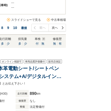
---
新車時)
---
スライドショーで見る
中古車相場
8
9
10
前へ
次へ
最後
走行距離
排気量
車検
修復歴
多
少
多
少
付
無
無
有
オンライン相談可
車両品質評価書付
販売店保証
リン本革電動シート/シートベン
ィシステム+A/デジタルインナ
ンドビューモニター
】とお伝え下さい！
890
(H30)
km
走行距離
備付
なし
修復歴
法定整備付
整備