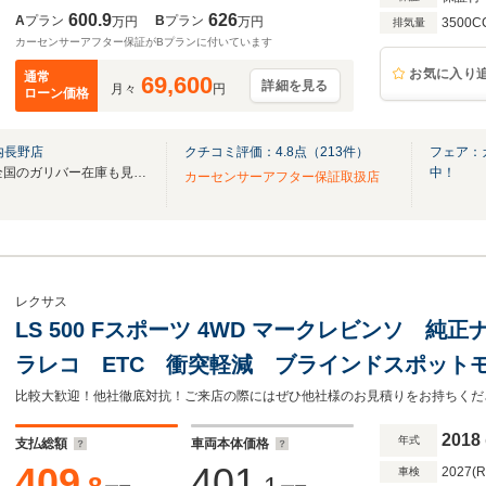
600.9
626
A
プラン
B
プラン
万円
万円
3500C
排気量
カーセンサーアフター保証がBプランに付いています
お気に入り
通常
69,600
詳細を見る
月々
円
ローン価格
内長野店
クチコミ評価：
4.8
点（
213
件）
フェア：
無料電話は24時間ご案内！！全国のガリバー在庫も見たい方は一括照会が可能です！
中！
カーセンサーアフター保証取扱店
レクサス
LS 500 Fスポーツ 4WD マークレビンソ 
ラレコ ETC 衝突軽減 ブラインドスポット
ラー ヘッドアップディスプレイ 電動リアゲ
比較大歓迎！他社徹底対抗！ご来店の際にはぜひ他社様のお見積りをお持ちくだ
純正フロアマット
2018
年式
支払総額
車両本体価格
409
401
2027(
車検