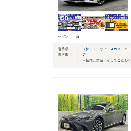
セダン
白
岩手県
（株）トーサイ ４ＷＤ Ｓ
滝沢市
店
～信頼と実績、そしてこだわ