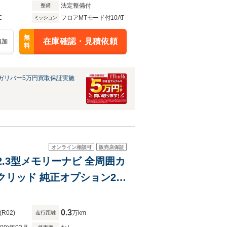
法定整備付
整備
C
フロアMTモード付10AT
ミッション
無
在庫確認・見積依頼
追加
料
ガリバー5万円買取保証実施
オンライン相談可
販売店保証
12.3型メモリーナビ 全周囲カ
クリッド 純正オプション20
ワイトセミアニリン革シート
0.3
(R02)
万km
走行距離