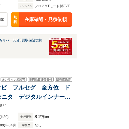
C
フロアMTモード付CVT
ミッション
無
在庫確認・見積依頼
追加
料
ガリバー5万円買取保証実施
オンライン相談可
車両品質評価書付
販売店保証
純正ナビ フルセグ 全方位 ド
モニタ デジタルインナーミ
ート 純正アルミホイール
さい！
8.2
(H30)
万km
走行距離
R09)年04月
なし
修復歴