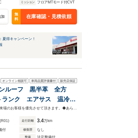
C
フロアMTモード付CVT
ミッション
無
在庫確認・見積依頼
追加
料
：夏得キャンペーン！
報
オンライン相談可
車両品質評価書付
販売店保証
 サンルーフ 黒半革 全方
トランク エアサス 温冷
軽減 ブラインドスポットモ
◆当店以外で購入される場合は陸送費用等、別途費用が発生します。◆販売はご来場のお客様を優先させて頂きます。◆あらかじめご確認下さい※販売は一般のお客様に限ります。
3.4
(R01)
万km
走行距離
備付
なし
修復歴
法定整備付
整備