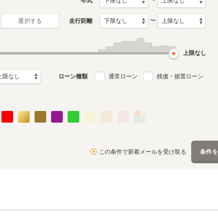
〜
年式
〜
走行距離
選択する
月～2017年9月
ル
上限なし
ローン種類
通常ローン
残価・据置ローン
この条件で新着メールを受け取る
条件