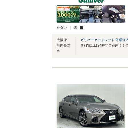
セダン
黒
大阪府
ガリバーアウトレット 外環河
河内長野
市