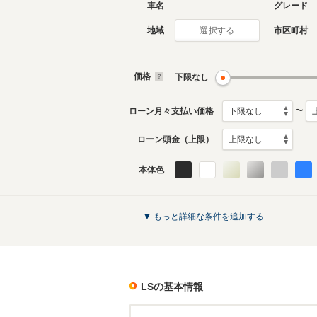
車名
グレード
地域
市区町村
選択する
現行
初代
2017年10月～生産中
2006年9
生産モデ
価格
下限なし
LSのカタログを見る
〜
ローン月々支払い価格
ローン頭金（上限）
本体色
▼ もっと詳細な条件を追加する
LS
の基本情報