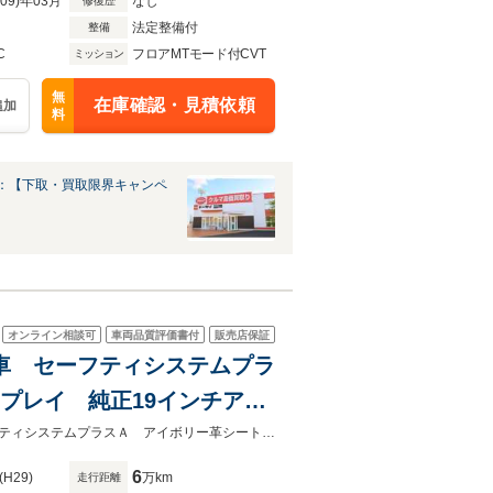
R09)年03月
なし
修復歴
法定整備付
整備
C
フロアMTモード付CVT
ミッション
無
在庫確認・見積依頼
追加
料
：【下取・買取限界キャンペ
オンライン相談可
車両品質評価書付
販売店保証
禁煙車 セーフティシステムプラ
プレイ 純正19インチアル
ション 12.3インチナビ
★グループ約３０，０００台の在庫から取り寄せ可能！★ムーンルーフ セーフティシステムプラスＡ アイボリー革シート ヘッドアップディスプレイ 禁煙車
6
(H29)
万km
走行距離