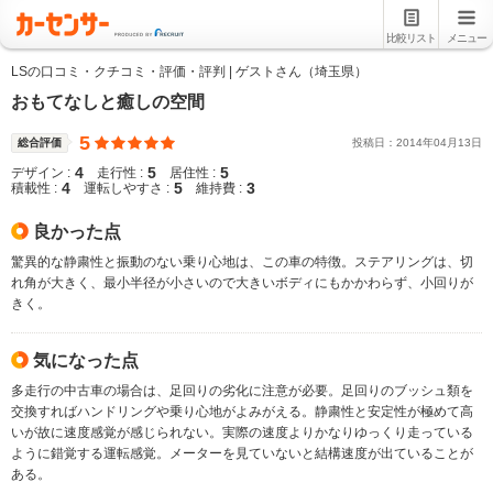
比較リスト
メニュー
LSの口コミ・クチコミ・評価・評判 | ゲストさん（埼玉県）
おもてなしと癒しの空間
5
総合評価
投稿日：
2014
年
04
月
13
日
4
5
5
デザイン :
走行性 :
居住性 :
4
5
3
積載性 :
運転しやすさ :
維持費 :
良かった点
驚異的な静粛性と振動のない乗り心地は、この車の特徴。ステアリングは、切
れ角が大きく、最小半径が小さいので大きいボディにもかかわらず、小回りが
きく。
気になった点
多走行の中古車の場合は、足回りの劣化に注意が必要。足回りのブッシュ類を
交換すればハンドリングや乗り心地がよみがえる。静粛性と安定性が極めて高
いが故に速度感覚が感じられない。実際の速度よりかなりゆっくり走っている
ように錯覚する運転感覚。メーターを見ていないと結構速度が出ていることが
ある。