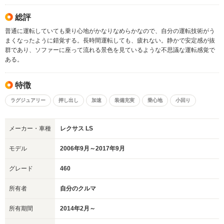
総評
普通に運転していても乗り心地がかなりなめらかなので、自分の運転技術がう
まくなったように錯覚する。長時間運転しても、疲れない。静かで安定感が抜
群であり、ソファーに座って流れる景色を見ているような不思議な運転感覚で
ある。
特徴
ラグジュアリー
押し出し
加速
装備充実
乗心地
小回り
メーカー・車種
レクサス LS
モデル
2006年9月～2017年9月
グレード
460
所有者
自分のクルマ
所有期間
2014年2月～