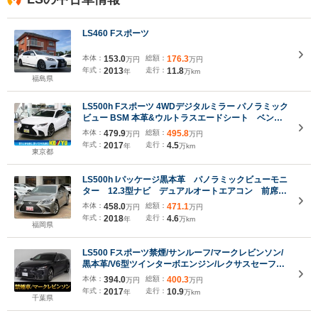
LS460 Fスポーツ
本体：
153.0
総額：
176.3
万円
万円
年式：
2013
走行：
11.8
年
万km
福島県
LS500h Fスポーツ 4WDデジタルミラー パノラミック
ビュー BSM 本革&ウルトラスエードシート ベンチ
レーション 前後シート&ステアヒーター パワート
本体：
479.9
総額：
495.8
万円
万円
ランク HUD 12.3インチナビ ブルーレイ
年式：
2017
走行：
4.5
年
万km
ETC2.0 三眼LED
東京都
LS500h Iパッケージ黒本革 パノラミックビューモニ
ター 12.3型ナビ デュアルオートエアコン 前席シ
ートヒーター&ベンチレーション 三眼LEDヘッドラ
本体：
458.0
総額：
471.1
万円
万円
イト 前後ドラレコ レーダー探知機 ETC2.0
年式：
2018
走行：
4.6
年
万km
19inchAW
福岡県
LS500 Fスポーツ禁煙/サンルーフ/マークレビンソン/
黒本革/V6型ツインターボエンジン/レクサスセーフテ
ィシステム+A/デジタルインナーミラー/ハンズフリー
本体：
394.0
総額：
400.3
万円
万円
パワートランク/パノラミックビューモニター/専用イ
年式：
2017
走行：
10.9
年
万km
ンテリア&エクステリア
千葉県