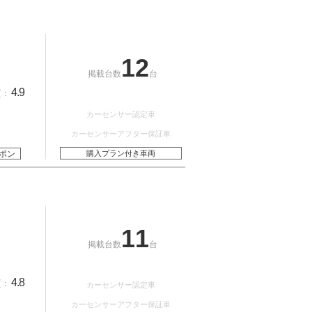
12
掲載台数
台
4.9
質：
カーセンサー認定車
カーセンサーアフター保証車
ポン
購入プラン付き車両
11
掲載台数
台
4.8
質：
カーセンサー認定車
カーセンサーアフター保証車