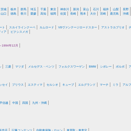
茨城
栃木
群馬
埼玉
千葉
東京
神奈川
新潟
富山
石川
福井
山梨
長野
山口
徳島
香川
愛媛
高知
福岡
佐賀
長崎
熊本
大分
宮崎
鹿児島
沖縄
ート
スカイラインクーペ
カムロード
V8ヴァンテージロードスター
アストラカブリオ
ディア
ピクシスメガ
1994年12月
ル
三菱
マツダ
メルセデス・ベンツ
フォルクスワーゲン
BMW
シボレー
ボルボ
ッセイ
プリウス
エスティマ
セルシオ
キューブ
エルグランド
マーチ
ミラ
アル
甲信越
中国
四国
九州・沖縄
販売店
記事コンテンツ
自動車保険・ローン
車買取・車査定