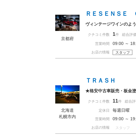
ＲＥＳＥＮＳＥ 
ヴィンテージワインのよ
1
クチコミ件数
件
総合評
京都府
09:00 ～
営業時間
お店の情報
スタッフ
ＴＲＡＳＨ
★格安中古車販売・板金
11
クチコミ件数
件
総合評
北海道
毎週日曜
定休日
札幌市内
09:00 ～ 
営業時間
お店の情報
スタッフ