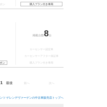
ポン
購入プラン付き車両
8
掲載台数
台
カーセンサー認定車
カーセンサーアフター保証車
ポン
購入プラン付き車両
1
最後
前へ
次へ
ンツ ゲレンデヴァーゲンの中古車販売店トップへ