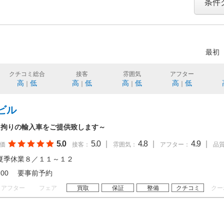
条件
最初
クチコミ総合
接客
雰囲気
アフター
高
低
高
低
高
低
高
低
｜
｜
｜
｜
ビル
。拘りの輸入車をご提供致します～
5.0
5.0
|
4.8
|
4.9
|
価
接客：
雰囲気：
アフター：
品
夏季休業８／１１～１２
 18:00 要事前予約
アフター
フェア
買取
保証
整備
クチコミ
クー