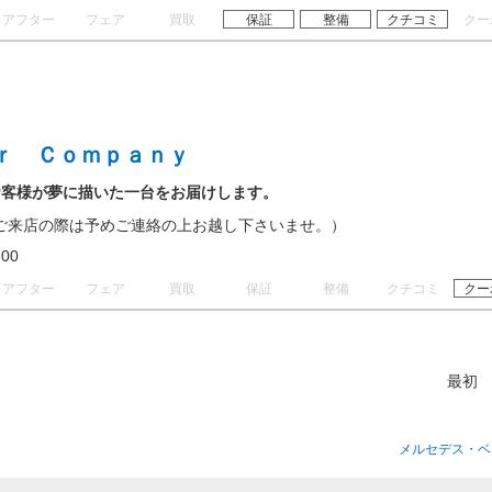
アフター
フェア
買取
保証
整備
クチコミ
クー
ｒ Ｃｏｍｐａｎｙ
お客様が夢に描いた一台をお届けします。
ご来店の際は予めご連絡の上お越し下さいませ。）
20:00
アフター
フェア
買取
保証
整備
クチコミ
クー
最初
メルセデス・ベ