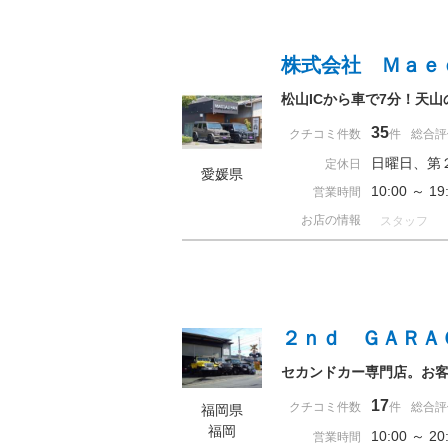
株式会社 Ｍａｅ
松山ICから車で7分！天山
35
クチコミ件数
件
総合評
日曜日、第
定休日
愛媛県
10:00 ～ 
営業時間
お店の情報
スタッフ
２ｎｄ ＧＡＲＡ
セカンドカー専門店。お
17
クチコミ件数
件
総合評
福岡県
福岡
10:00 ～ 
営業時間