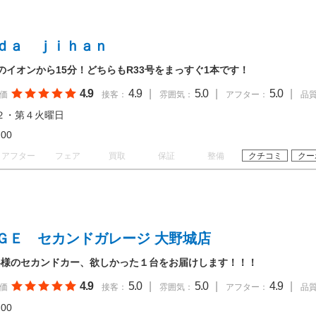
ｄａ ｊｉｈａｎ
のイオンから15分！どちらもR33号をまっすぐ1本です！
4.9
4.9
|
5.0
|
5.0
|
価
接客：
雰囲気：
アフター：
品
２・第４火曜日
19:00
アフター
フェア
買取
保証
整備
クチコミ
クー
ＧＥ セカンドガレージ 大野城店
客様のセカンドカー、欲しかった１台をお届けします！！！
4.9
5.0
|
5.0
|
4.9
|
価
接客：
雰囲気：
アフター：
品
20:00