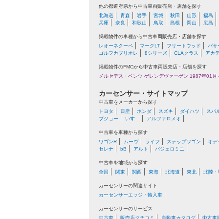
他の都道府県から中古車両販売店・店舗を探す
北海道
青森
岩手
宮城
秋田
山形
福島
兵庫
奈良
和歌山
鳥取
島根
岡山
広島
掲載物件の車種から中古車両販売店・店舗を探す
レオーネクーペ
マークLT
フリートウッド
パサ
ゴルフカブリオレ
8シリーズ
CLAクラス
アカ
掲載物件のFMCから中古車両販売店・店舗を探す
メルセデス・ベンツ ゲレンデヴァーゲン 1987年01月～
カーセンサー・サイトマップ
中古車をメーカーから探す
トヨタ
日産
ホンダ
スズキ
ダイハツ
スバ
プジョー
いすゞ
アルファロメオ
中古車を車種から探す
ワゴンR
ムーヴ
ライフ
ステップワゴン
オデ
セレナ
bB
アルト
パジェロミニ
中古車を地域から探す
全国
関東
関西
東海
北海道
東北
北陸・
カーセンサーの関連サイト
カーセンサーエッジ・輸入車
カーセンサーのサービス
中古車
販売店クチコミ
自動車カタログ
中古車