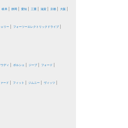
岐阜
静岡
愛知
三重
滋賀
京都
大阪
チェリー
フォーツーエレクトリックドライブ
アウディ
ポルシェ
ジープ
フォード
ファード
フィット
ジムニー
ヴィッツ