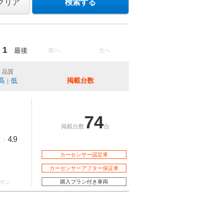
クリア
検索する
1
最後
前へ
次へ
品質
高
低
掲載台数
｜
74
掲載台数
台
4.9
質：
カーセンサー認定車
カーセンサーアフター保証車
ポン
購入プラン付き車両