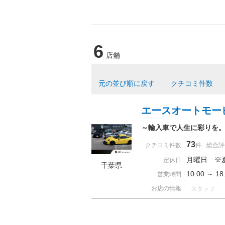
6
店舗
元の並び順に戻す
クチコミ件数
エースオートモー
～輸入車で人生に彩りを
73
クチコミ件数
件
総合評
月曜日 ※
定休日
千葉県
10:00 ～
営業時間
お店の情報
スタッフ