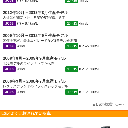
JC08
7.7～8.4km/L
10・15
-km/L
2012年10月～2013年8月生産モデル
内外装が刷新され、F SPORTが追加設定
JC08
7.7～8.4km/L
10・15
-km/L
2009年10月～2012年9月生産モデル
装備を充実、最上級グレードなど2モデルを追加
JC08
-km/L
10・15
8.2～9.1km/L
2008年8月～2009年9月生産モデル
4.6Lモデルのラインナップを拡充
JC08
-km/L
10・15
8.2～9.1km/L
2006年9月～2008年7月生産モデル
レクサスブランドのフラッグシップモデル
JC08
-km/L
10・15
8.7～9.1km/L
▲LSの燃費TOPへ
LSとよく比較されている車