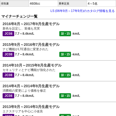
4608cc
4～5名
排気量
乗車定員
LS (06年9月～17年9月)のカタログ情報を見る
マイナーチェンジ一覧
2016年8月～2017年9月生産モデル
新色を設定し、装備も充実
JC08
7.7～8.4km/L
10・15
-km/L
2015年9月～2016年7月生産モデル
ナビ機能がLTE通信に変更された
JC08
7.7～8.4km/L
10・15
-km/L
2014年10月～2015年8月生産モデル
セキュリティとナビ機能が強化された
JC08
7.7～8.4km/L
10・15
-km/L
2014年4月～2014年9月生産モデル
消費税の変更により価格を修正
JC08
7.7～8.4km/L
10・15
-km/L
2013年9月～2014年3月生産モデル
エクステリアを中心に小改良