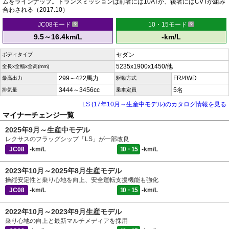
ムをラインナップ。トランスミッションは前者には10ATが、後者にはCVTが組み
合わされる（2017.10）
JC08モード
10・15モード
9.5～16.4km/L
-km/L
セダン
ボディタイプ
5235x1900x1450/他
全長x全幅x全高(mm)
299～422馬力
FR/4WD
最高出力
駆動方式
3444～3456cc
5名
排気量
乗車定員
LS (17年10月～生産中モデル)のカタログ情報を見る
マイナーチェンジ一覧
2025年9月～生産中モデル
レクサスのフラッグシップ「LS」が一部改良
JC08
-km/L
10・15
-km/L
2023年10月～2025年8月生産モデル
操縦安定性と乗り心地を向上、安全運転支援機能も強化
JC08
-km/L
10・15
-km/L
2022年10月～2023年9月生産モデル
乗り心地の向上と最新マルチメディアを採用