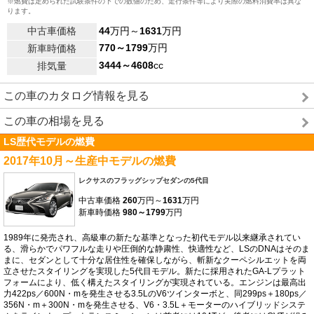
※燃費は定められた試験条件の下での数値のため、走行条件等により実際の燃料消費率は異な
ります。
中古車価格
44
万円～
1631
万円
770～1799
万円
新車時価格
3444～4608
cc
排気量
この車のカタログ情報を見る
この車の相場を見る
LS歴代モデルの燃費
2017年10月～生産中モデルの燃費
レクサスのフラッグシップセダンの5代目
中古車価格
260
万円～
1631
万円
新車時価格
980～1799
万円
1989年に発売され、高級車の新たな基準となった初代モデル以来継承されてい
る、滑らかでパワフルな走りや圧倒的な静粛性、快適性など、LSのDNAはそのま
まに、セダンとして十分な居住性を確保しながら、斬新なクーペシルエットを両
立させたスタイリングを実現した5代目モデル。新たに採用されたGA-Lプラット
フォームにより、低く構えたスタイリングが実現されている。エンジンは最高出
力422ps／600N・mを発生させる3.5LのV6ツインターボと、同299ps＋180ps／
356N・m＋300N・mを発生させる、V6・3.5L＋モーターのハイブリッドシステ