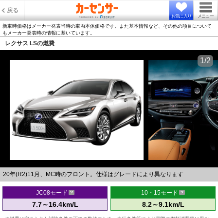
戻る
お気に入り
メニュー
新車時価格はメーカー発表当時の車両本体価格です。また基本情報など、その他の項目について
もメーカー発表時の情報に基いています。
レクサス LSの燃費
1/2
20年(R2)11月、MC時のフロント。仕様はグレードにより異なります
JC08モード
10・15モード
7.7～16.4km/L
8.2～9.1km/L