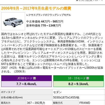
2006年9月～2017年9月生産モデルの燃費
レクサスブランドのフラッグシップモデル
中古車価格
44
万円～
565
万円
新車時価格
770～1349
万円
国内ではセルシオと呼ばれていたモデルの実質的な後継モデル。この4代目とな
るLSから販売チャンネルがレクサスに変更。プレミアムブランドのフラッグシッ
プモデルだけに、プリクラッシュシステム、車両姿勢制御のVDIM、インテリジェ
ントパーキングシステムなどの電子制御技術を多数搭載する。一方、快適装備で
は4座席それぞれで温度調節可能なオートエアコンや19個ものスピーカーを搭載
したマークレビンソン・プレミアムオーディオシステムなどを用意。新設計され
た足回りは、前後マルチリンク式のエアサスペンションとしハンドリングと乗り
心地を向上させている。エンジンは新開発の4.6LのV8を搭載。ミッションには
8ATを採用することで変速ショックのないスムーズな加速を実現した。
2007（H19）年春には5LのV8＋電気モーターのハイブリッドカーLS600hが追加
される。（2006.9）
JC08モード
10・15モード
7.7～8.4km/L
8.2～9.1km/L
セダン
ボディタイプ
5030x1875x1455/他
全長x全幅x全高(mm)
367～392馬力
FR/4WD
最高出力
駆動方式