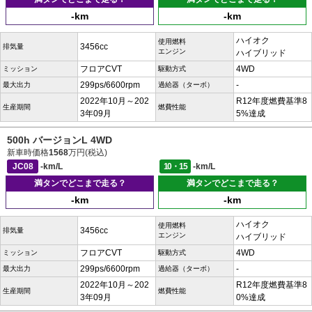
-km
-km
ハイオク
使用燃料
3456cc
排気量
エンジン
ハイブリッド
フロアCVT
4WD
ミッション
駆動方式
299ps/6600rpm
-
最大出力
過給器（ターボ）
2022年10月～202
R12年度燃費基準8
生産期間
燃費性能
3年09月
5%達成
500h バージョンL 4WD
新車時価格
1568
万円(税込)
JC08
-km/L
10・15
-km/L
満タンでどこまで走る？
満タンでどこまで走る？
-km
-km
ハイオク
使用燃料
3456cc
排気量
エンジン
ハイブリッド
フロアCVT
4WD
ミッション
駆動方式
299ps/6600rpm
-
最大出力
過給器（ターボ）
2022年10月～202
R12年度燃費基準8
生産期間
燃費性能
3年09月
0%達成