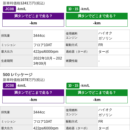
新車時価格
1241
万円(税込)
JC08
-km/L
10・15
-km/L
満タンでどこまで走る？
満タンでどこまで走る？
-km
-km
ハイオク
使用燃料
3444cc
排気量
エンジン
ガソリン
フロア10AT
FR
ミッション
駆動方式
422ps/6000rpm
ターボ
最大出力
過給器（ターボ）
2022年10月～202
-
生産期間
燃費性能
3年09月
500 Iパッケージ
新車時価格
1078
万円(税込)
JC08
-km/L
10・15
-km/L
満タンでどこまで走る？
満タンでどこまで走る？
-km
-km
ハイオク
使用燃料
3444cc
排気量
エンジン
ガソリン
フロア10AT
FR
ミッション
駆動方式
422ps/6000rpm
ターボ
最大出力
過給器（ターボ）