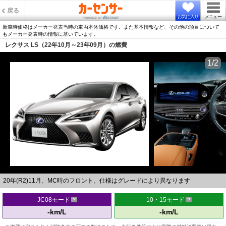
戻る
お気に入り
メニュー
新車時価格はメーカー発表当時の車両本体価格です。また基本情報など、その他の項目について
もメーカー発表時の情報に基いています。
レクサス LS（22年10月～23年09月）の燃費
1/2
20年(R2)11月、MC時のフロント。仕様はグレードにより異なります
JC08モード
10・15モード
-km/L
-km/L