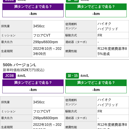
満タンでどこまで走る？
満タンでどこまで走る？
-km
-km
ハイオク
使用燃料
3456cc
排気量
エンジン
ハイブリッド
フロアCVT
FR
ミッション
駆動方式
299ps/6600rpm
-
最大出力
過給器（ターボ）
2022年10月～202
R12年度燃費基準8
生産期間
燃費性能
3年09月
5%達成
500h バージョンL
新車時価格
1529
万円(税込)
JC08
-km/L
10・15
-km/L
満タンでどこまで走る？
満タンでどこまで走る？
-km
-km
ハイオク
使用燃料
3456cc
排気量
エンジン
ハイブリッド
フロアCVT
FR
ミッション
駆動方式
299ps/6600rpm
-
最大出力
過給器（ターボ）
2022年10月～202
R12年度燃費基準8
生産期間
燃費性能