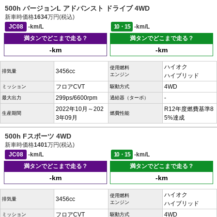
500h バージョンL アドバンスト ドライブ 4WD
新車時価格
1634
万円(税込)
JC08
-km/L
10・15
-km/L
満タンでどこまで走る？
満タンでどこまで走る？
-km
-km
ハイオク
使用燃料
3456cc
排気量
エンジン
ハイブリッド
フロアCVT
4WD
ミッション
駆動方式
299ps/6600rpm
-
最大出力
過給器（ターボ）
2022年10月～202
R12年度燃費基準8
生産期間
燃費性能
3年09月
5%達成
500h Fスポーツ 4WD
新車時価格
1401
万円(税込)
JC08
-km/L
10・15
-km/L
満タンでどこまで走る？
満タンでどこまで走る？
-km
-km
ハイオク
使用燃料
3456cc
排気量
エンジン
ハイブリッド
フロアCVT
4WD
ミッション
駆動方式