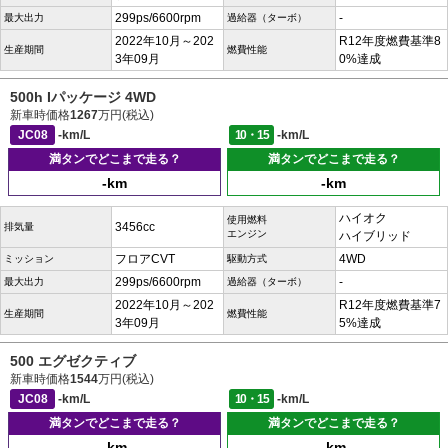
299ps/6600rpm
-
最大出力
過給器（ターボ）
2022年10月～202
R12年度燃費基準8
生産期間
燃費性能
3年09月
0%達成
500h Iパッケージ 4WD
新車時価格
1267
万円(税込)
JC08
-km/L
10・15
-km/L
満タンでどこまで走る？
満タンでどこまで走る？
-km
-km
ハイオク
使用燃料
3456cc
排気量
エンジン
ハイブリッド
フロアCVT
4WD
ミッション
駆動方式
299ps/6600rpm
-
最大出力
過給器（ターボ）
2022年10月～202
R12年度燃費基準7
生産期間
燃費性能
3年09月
5%達成
500 エグゼクティブ
新車時価格
1544
万円(税込)
JC08
-km/L
10・15
-km/L
満タンでどこまで走る？
満タンでどこまで走る？
-km
-km