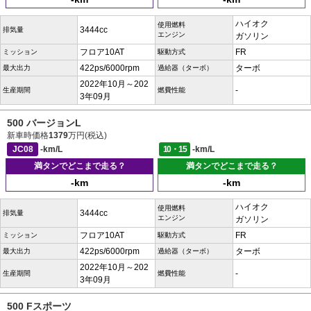
ハイオク
使用燃料
3444cc
排気量
エンジン
ガソリン
フロア10AT
FR
ミッション
駆動方式
422ps/6000rpm
ターボ
最大出力
過給器（ターボ）
2022年10月～202
-
生産期間
燃費性能
3年09月
500 バージョンL
新車時価格
1379
万円(税込)
JC08
-km/L
10・15
-km/L
満タンでどこまで走る？
満タンでどこまで走る？
-km
-km
ハイオク
使用燃料
3444cc
排気量
エンジン
ガソリン
フロア10AT
FR
ミッション
駆動方式
422ps/6000rpm
ターボ
最大出力
過給器（ターボ）
2022年10月～202
-
生産期間
燃費性能
3年09月
500 Fスポーツ