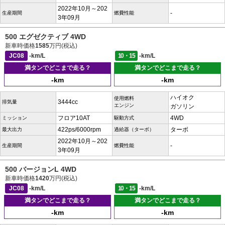
2022年10月～202
-
生産期間
燃費性能
3年09月
500 エグゼクティブ 4WD
新車時価格
1585
万円(税込)
JC08
-km/L
10・15
-km/L
満タンでどこまで走る？
満タンでどこまで走る？
-km
-km
ハイオク
使用燃料
3444cc
排気量
エンジン
ガソリン
フロア10AT
4WD
ミッション
駆動方式
422ps/6000rpm
ターボ
最大出力
過給器（ターボ）
2022年10月～202
-
生産期間
燃費性能
3年09月
500 バージョンL 4WD
新車時価格
1420
万円(税込)
JC08
-km/L
10・15
-km/L
満タンでどこまで走る？
満タンでどこまで走る？
-km
-km