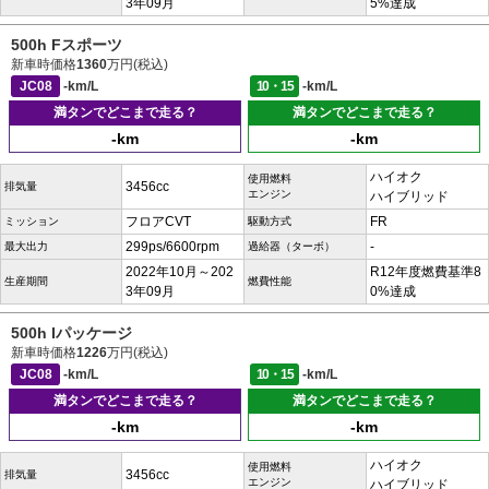
3年09月
5%達成
500h Fスポーツ
新車時価格
1360
万円(税込)
JC08
-km/L
10・15
-km/L
満タンでどこまで走る？
満タンでどこまで走る？
-km
-km
ハイオク
使用燃料
3456cc
排気量
エンジン
ハイブリッド
フロアCVT
FR
ミッション
駆動方式
299ps/6600rpm
-
最大出力
過給器（ターボ）
2022年10月～202
R12年度燃費基準8
生産期間
燃費性能
3年09月
0%達成
500h Iパッケージ
新車時価格
1226
万円(税込)
JC08
-km/L
10・15
-km/L
満タンでどこまで走る？
満タンでどこまで走る？
-km
-km
ハイオク
使用燃料
3456cc
排気量
エンジン
ハイブリッド