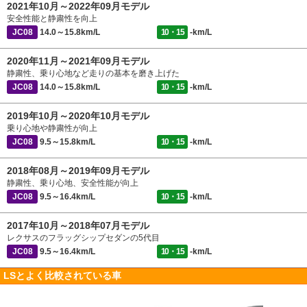
2021年10月～2022年09月モデル
安全性能と静粛性を向上
JC08
14.0～15.8km/L
10・15
-km/L
2020年11月～2021年09月モデル
静粛性、乗り心地など走りの基本を磨き上げた
JC08
14.0～15.8km/L
10・15
-km/L
2019年10月～2020年10月モデル
乗り心地や静粛性が向上
JC08
9.5～15.8km/L
10・15
-km/L
2018年08月～2019年09月モデル
静粛性、乗り心地、安全性能が向上
JC08
9.5～16.4km/L
10・15
-km/L
2017年10月～2018年07月モデル
レクサスのフラッグシップセダンの5代目
JC08
9.5～16.4km/L
10・15
-km/L
LSとよく比較されている車