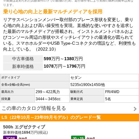
※燃費は定められた試験条件の下での数値のため、走行条件等により実際の燃料消費率は異な
ります。
乗り心地の向上と最新マルチメディアを採用
リアサスペンションメンバー取付部のブレース形状を変更し、乗り
心地の向上および高い操安性を実現。直感的な使いやすさを追求し
た最新のマルチメディアが搭載され、インストルメントパネルおよ
びコンソール周辺の形状やスイッチレイアウトの最適化が図られて
いる。スマホホルダーやUSB Type-Cコネクタの増設など、利便性も
向上している。（2022.10）
中古車価格
599
万円～
1380
万円
1078
万円～
1796
万円
新車時価格
セダン
ボディタイプ
5235x1900x1450/他
全長x全幅x全高(mm)
299～422馬力
FR/4WD
最高出力
駆動方式
3444～3456cc
5名
排気量
乗車定員
この車のカタログ情報を見る
LS（22年10月～23年09月モデル）のグレード一覧
500h エグゼクティブ
新車時価格
1694
万円(税込)
JC08
-km/L
10・15
-km/L