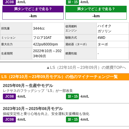
JC08
-km/L
10・15
-km/L
満タンでどこまで走る？
満タンでどこまで走る？
-km
-km
ハイオク
使用燃料
3444cc
排気量
エンジン
ガソリン
フロア10AT
4WD
ミッション
駆動方式
422ps/6000rpm
ターボ
最大出力
過給器（ターボ）
2022年10月～202
-
生産期間
燃費性能
3年09月
▲LS（22年10月～23年09月）の燃費TOPへ
LS（22年10月～23年09月モデル）の他のマイナーチェンジ一覧
2025年09月～生産中モデル
レクサスのフラッグシップ「LS」が一部改良
JC08
-km/L
10・15
-km/L
2023年10月～2025年08月モデル
操縦安定性と乗り心地を向上、安全運転支援機能も強化
JC08
-km/L
10・15
-km/L