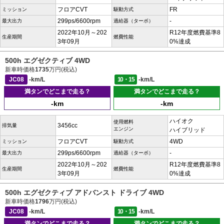
フロアCVT
FR
ミッション
駆動方式
299ps/6600rpm
-
最大出力
過給器（ターボ）
2022年10月～202
R12年度燃費基準8
生産期間
燃費性能
3年09月
0%達成
500h エグゼクティブ 4WD
新車時価格
1735
万円(税込)
JC08
-km/L
10・15
-km/L
満タンでどこまで走る？
満タンでどこまで走る？
-km
-km
ハイオク
使用燃料
3456cc
排気量
エンジン
ハイブリッド
フロアCVT
4WD
ミッション
駆動方式
299ps/6600rpm
-
最大出力
過給器（ターボ）
2022年10月～202
R12年度燃費基準8
生産期間
燃費性能
3年09月
0%達成
500h エグゼクティブ アドバンスト ドライブ 4WD
新車時価格
1796
万円(税込)
JC08
-km/L
10・15
-km/L
満タンでどこまで走る？
満タンでどこまで走る？