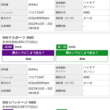
ハイオク
使用燃料
3444cc
排気量
エンジン
ガソリン
フロア10AT
4WD
ミッション
駆動方式
422ps/6000rpm
ターボ
最大出力
過給器（ターボ）
2022年10月～202
-
生産期間
燃費性能
3年09月
500 Fスポーツ 4WD
新車時価格
1251
万円(税込)
JC08
-km/L
10・15
-km/L
満タンでどこまで走る？
満タンでどこまで走る？
-km
-km
ハイオク
使用燃料
3444cc
排気量
エンジン
ガソリン
フロア10AT
4WD
ミッション
駆動方式
422ps/6000rpm
ターボ
最大出力
過給器（ターボ）
2022年10月～202
-
生産期間
燃費性能
3年09月
500 Iパッケージ 4WD
新車時価格
1119
万円(税込)